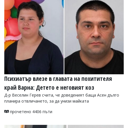
Психиатър влезе в главата на похитителя
край Варна: Детето е неговият коз
Д-р Веселин Герев счита, че доведеният баща Асен дълго
планира отвличането, за да унизи майката
прочетено 4406 пъти