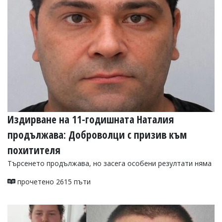
УКРАЙНА
СПОРТ
РАЗСЛЕДВАНЕ
БИЗНЕС
ЮГ
Управители:
Веселин
Василев,
Издирване на 11-годишната Наталия
email:
v.vasilev@flagman.bg
продължава: Доброволци с призив към
Катя
Касабова,
похитителя
еmail:
k.kassabova@flagman.bg
Търсенето продължава, но засега особени резултати няма
Главен
редактор:
прочетено 2615 пъти
Иван
Колев,
email:
office@flagman.bg