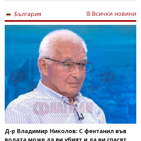
Всички новини
България
Д-р Владимир Николов: С фентанил във
водата може да ви убият и да ви спасят