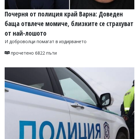
Почерня от полиция край Варна: Доведен
баща отвлече момиче, близките се страхуват
от най-лошото
И доброволци помагат в издирването
прочетено 6822 пъти