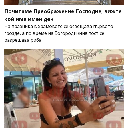
Почитаме Преображение Господне, вижте
кой има имен ден
На празника в храмовете се освещава първото
грозде, а по време на Богородичния пост се
разрешава риба