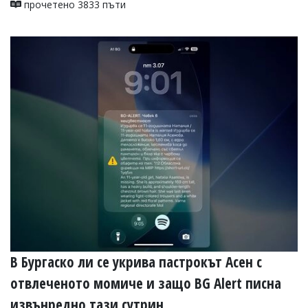
прочетено 3833 пъти
В Бургаско ли се укрива пастрокът Асен с
отвлеченото момиче и защо BG Alert писна
извънредно тази сутрин