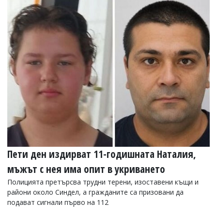
Пети ден издирват 11-годишната Наталия,
мъжът с нея има опит в укриването
Полицията претърсва трудни терени, изоставени къщи и
райони около Синдел, а гражданите са призовани да
подават сигнали първо на 112