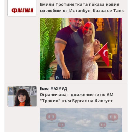
Емили Тротинетката показа новия
си любим от Истанбул: Казва се Танк
Емел МАХМУД
Ограничават движението по АМ
"Тракия" към Бургас на 6 август