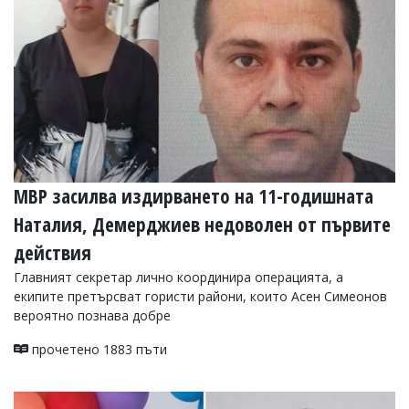
Коментарите
под
статиите
се
въвеждат
от
читателите
и
редакцията
не
носи
МВР засилва издирването на 11-годишната
отговорност
за
Наталия, Демерджиев недоволен от първите
тях!
действия
Ако
откриете
Главният секретар лично координира операцията, а
обиден
екипите претърсват гористи райони, които Асен Симеонов
за
вероятно познава добре
вас
коментар,
прочетено 1883 пъти
моля
сигнализирайте
ни!