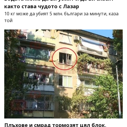
както става чудото с Лазар
10 кг може да убият 5 млн. българи за минути, каза
той
Плъхове и смрад тормозят цял блок,