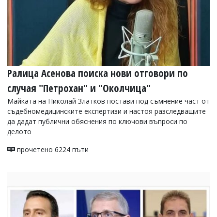
Ралица Асенова поиска нови отговори по
случая "Петрохан" и "Околчица"
Майката на Николай Златков постави под съмнение част от
съдебномедицинските експертизи и настоя разследващите
да дадат публични обяснения по ключови въпроси по
делото
прочетено 6224 пъти