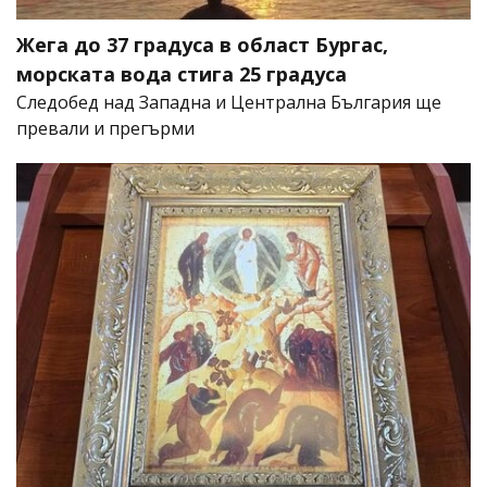
Жега до 37 градуса в област Бургас,
морската вода стига 25 градуса
Следобед над Западна и Централна България ще
превали и прегърми