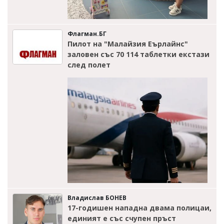
Флагман.БГ
Пилот на "Малайзия Еърлайнс"
заловен със 70 114 таблетки екстази
след полет
Владислав БОНЕВ
17-годишен нападна двама полицаи,
единият е със счупен пръст