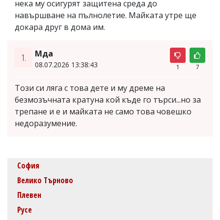
нека му осигурят защитена среда до
навършване на пълнолетие. Майката утре ще
докара друг в дома им.
Мда
1.
08.07.2026 13:38:43
1
7
Този си ляга с това дете и му дреме на
безмозъчната кратуна кой къде го търси...но за
трепане и е и майката не само това човешко
недоразумение.
София
Велико Търново
Плевен
Русе