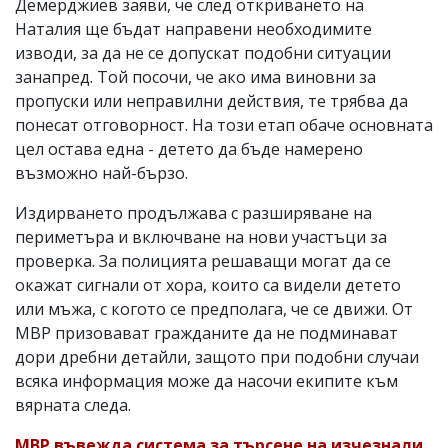
Демерджиев заяви, че след откриването на
Наталия ще бъдат направени необходимите
изводи, за да не се допускат подобни ситуации
занапред. Той посочи, че ако има виновни за
пропуски или неправилни действия, те трябва да
понесат отговорност. На този етап обаче основната
цел остава една - детето да бъде намерено
възможно най-бързо.
Издирването продължава с разширяване на
периметъра и включване на нови участъци за
проверка. За полицията решаващи могат да се
окажат сигнали от хора, които са видели детето
или мъжа, с когото се предполага, че се движи. От
МВР призовават гражданите да не подминават
дори дребни детайли, защото при подобни случаи
всяка информация може да насочи екипите към
вярната следа.
МВР въвежда система за търсене на изчезнали