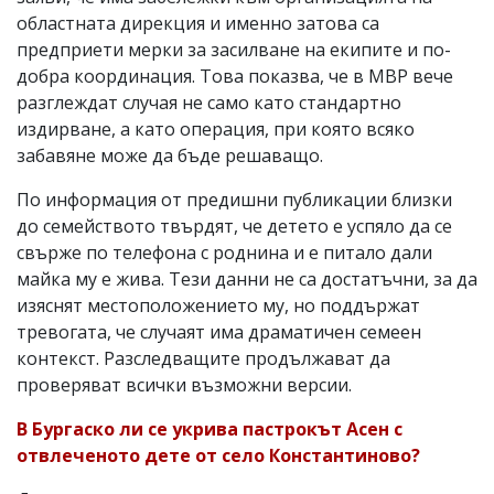
областната дирекция и именно затова са
предприети мерки за засилване на екипите и по-
добра координация. Това показва, че в МВР вече
разглеждат случая не само като стандартно
издирване, а като операция, при която всяко
забавяне може да бъде решаващо.
По информация от предишни публикации близки
до семейството твърдят, че детето е успяло да се
свърже по телефона с роднина и е питало дали
майка му е жива. Тези данни не са достатъчни, за да
изяснят местоположението му, но поддържат
тревогата, че случаят има драматичен семеен
контекст. Разследващите продължават да
проверяват всички възможни версии.
В Бургаско ли се укрива пастрокът Асен с
отвлеченото дете от село Константиново?