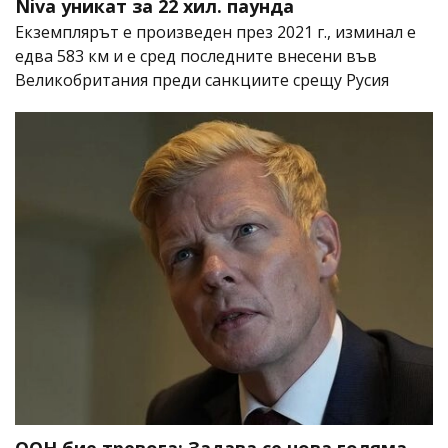
Niva уникат за 22 хил. паунда
Екземплярът е произведен през 2021 г., изминал е
едва 583 км и е сред последните внесени във
Великобритания преди санкциите срещу Русия