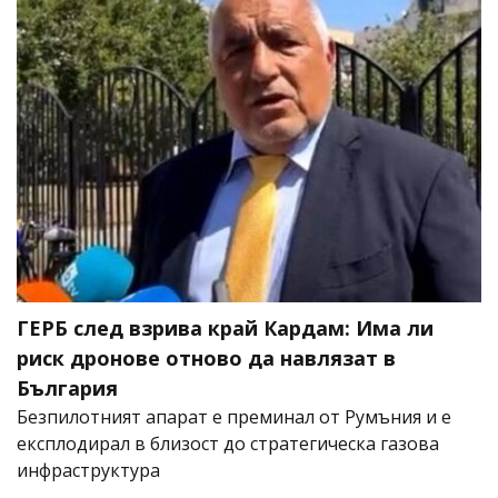
ГЕРБ след взрива край Кардам: Има ли
риск дронове отново да навлязат в
България
Безпилотният апарат е преминал от Румъния и е
експлодирал в близост до стратегическа газова
инфраструктура