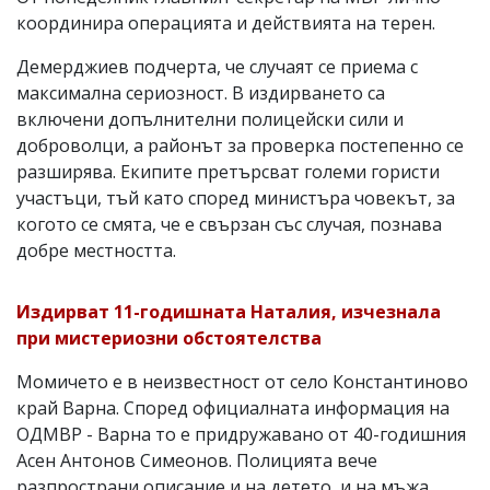
координира операцията и действията на терен.
Демерджиев подчерта, че случаят се приема с
максимална сериозност. В издирването са
включени допълнителни полицейски сили и
доброволци, а районът за проверка постепенно се
разширява. Екипите претърсват големи гористи
участъци, тъй като според министъра човекът, за
когото се смята, че е свързан със случая, познава
добре местността.
Издирват 11-годишната Наталия, изчезнала
при мистериозни обстоятелства
Момичето е в неизвестност от село Константиново
край Варна. Според официалната информация на
ОДМВР - Варна то е придружавано от 40-годишния
Асен Антонов Симеонов. Полицията вече
разпространи описание и на детето, и на мъжа,