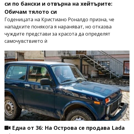
си по бански и отвърна на хейтърите:
Обичам тялото си
Годеницата на Кристиано Роналдо призна, че
нападките понякога я нараняват, но отказва
чуждите представи за красота да определят
самочувствието ѝ
Една от 36: На Острова се продава Lada