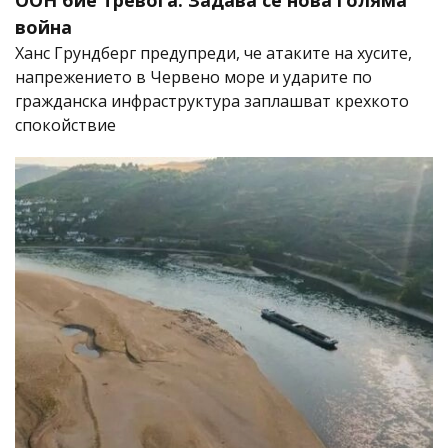
ООН бие тревога: Задава се нова голяма
война
Ханс Грундберг предупреди, че атаките на хусите,
напрежението в Червено море и ударите по
гражданска инфраструктура заплашват крехкото
спокойствие