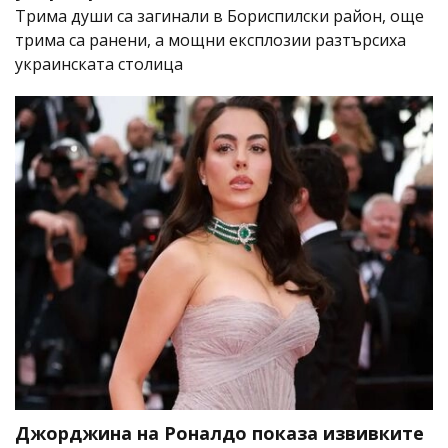
Трима души са загинали в Бориспилски район, още
трима са ранени, а мощни експлозии разтърсиха
украинската столица
Джорджина на Роналдо показа извивките