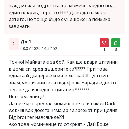
чужд мъж и подрастващо момиче заедно под
един покрив,... просто НЕ ! Дано да намерят
детето, но то ще бъде с унищожена психика
завинаги.
До 1
2.
08.07.2026 14:32:52
1
6
Точно! Майката е за бой. Как ще вкара циганин
в дома си, сред дъщерите си?!???? При това
едната й дъщеря е и малолетна!?!!!! Цял свят
знам, че циганите са педофили. Заради едното
чесане да изпадне с циганин?!??????
Ненормалница!
Да не е изтъргувал момиченцето в някоя Dark
web?!!!!! Как досега няма да ги засекат при целия
Big brother навсякъде??!
Ако това момиченце го открият - Дай Боже,