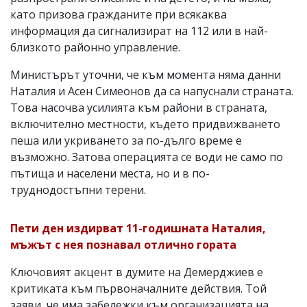
като призова гражданите при всякаква
информация да сигнализират на 112 или в най-
близкото районно управление.
Министърът уточни, че към момента няма данни
Наталия и Асен Симеонов да са напуснали страната.
Това насочва усилията към райони в страната,
включително местности, където придвижването
пеша или укриването за по-дълго време е
възможно. Затова операцията се води не само по
пътища и населени места, но и в по-
труднодостъпни терени.
Пети ден издирват 11-годишната Наталия,
мъжът с нея познавал отлично гората
Ключовият акцент в думите на Демерджиев е
критиката към първоначалните действия. Той
заяви, че има забележки към организацията на