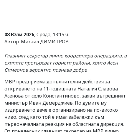
Коментарите
под
статиите
се
въвеждат
от
08 Юли 2026
, Сряда, 13:15 ч.
читателите
Автор: Михаил ДИМИТРОВ
и
редакцията
не
Главният секретар лично координира операцията, а
носи
екипите претърсват гористи райони, които Асен
отговорност
Симеонов вероятно познава добре
за
тях!
Ако
МВР предприема допълнителни действия за
откриете
откриването на 11-годишната Наталия Славова
обиден
Асенова от село Константиново, заяви вътрешният
за
вас
министър Иван Демерджиев. По думите му
коментар,
издирването вече е организирано на по-високо
моля
ниво, след като той е имал забележки към
сигнализирайте
ни!
първоначалната реакция на областната дирекция.
От понеделник главният секретар на МВР лично