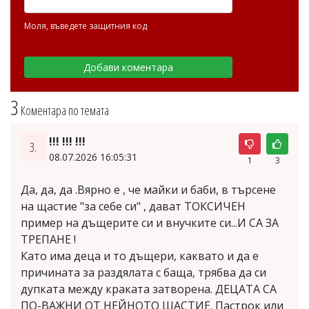
Моля, въведете защитния код
3
Коментара по темата
!!! !!! !!!
3.
08.07.2026 16:05:31
1
3
Да, да, да .Вярно е , че майки и баби, в търсене
на щастие "за себе си" , дават ТОКСИЧЕН
пример на дъщерите си и внучките си...И СА ЗА
ТРЕПАНЕ !
Като има деца и то дъщери, каквато и да е
причината за раздялата с баща, трябва да си
дупката между краката затворена. ДЕЦАТА СА
ПО-ВАЖНИ ОТ НЕЙНОТО ЩАСТИЕ. Пастрок или