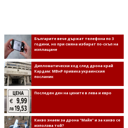
Българите вече държат телефона по 3
години, но при смяна избират по-скъп на
изплащане
Дипломатически ход след дрона край
Кардам: МВнР привика украинския
посланик
Последен ден на цените в лева и евро
Какво знаем за дрона "Майя" и за какво се
използва той?