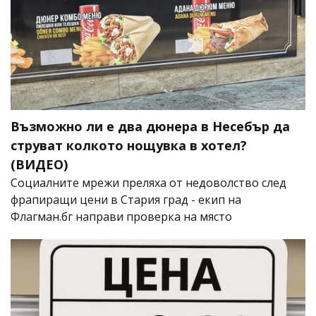
Възможно ли е два дюнера в Несебър да
струват колкото нощувка в хотел?
(ВИДЕО)
Социалните мрежи преляха от недоволство след
фрапиращи цени в Стария град - екип на
Флагман.бг направи проверка на място