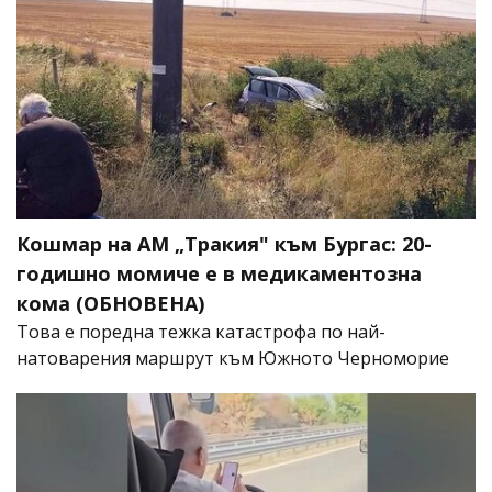
Кошмар на АМ „Тракия" към Бургас: 20-
годишно момиче е в медикаментозна
кома (ОБНОВЕНА)
Това е поредна тежка катастрофа по най-
натоварения маршрут към Южното Черноморие