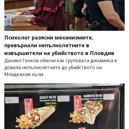
Психолог разясни механизмите,
превърнали непълнолетните в
извършители на убийството в Пловдив
Даниел Генков обясни как груповата динамика е
довела непълнолетните до убийството на
Младежкия хълм