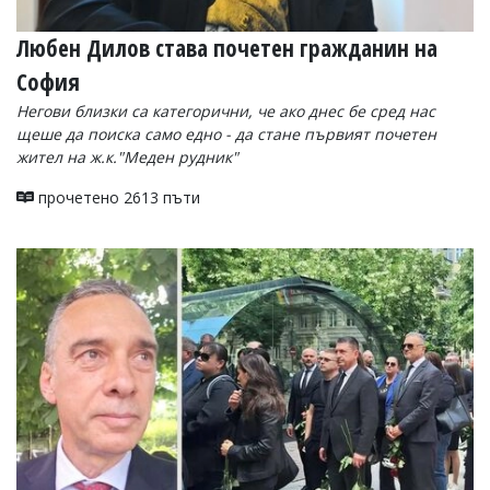
Любен Дилов става почетен гражданин на
София
Негови близки са категорични, че ако днес бе сред нас
щеше да поиска само едно - да стане първият почетен
жител на ж.к."Меден рудник"
прочетено 2613 пъти