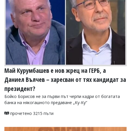
УКРАЙНА
СПОРТ
РАЗСЛЕДВАНЕ
БИЗНЕС
ЮГ
Управители:
Веселин
Василев,
Май Курумбашев е нов жрец на ГЕРБ, а
email:
v.vasilev@flagman.bg
Даниел Вълчев – харесван от тях кандидат за
Катя
Касабова,
президент?
еmail:
k.kassabova@flagman.bg
Бойко Борисов не за първи път черпи кадри от богатата
Главен
банка на някогашното предаване „Ку-Ку“
редактор:
Иван
прочетено 3215 пъти
Колев,
email:
office@flagman.bg