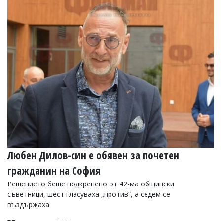
Коментарите
под
статиите
се
въвеждат
от
читателите
и
редакцията
не
носи
отговорност
за
тях!
Ако
откриете
Любен Дилов-син е обявен за почетен
обиден
за
гражданин на София
вас
коментар,
Решението беше подкрепено от 42-ма общински
моля
съветници, шест гласуваха „против“, а седем се
сигнализирайте
въздържаха
ни!