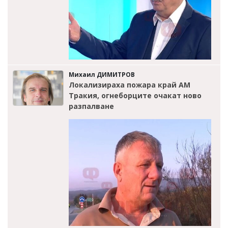
Михаил ДИМИТРОВ
Локализираха пожара край АМ
Тракия, огнеборците очакат ново
разпалване