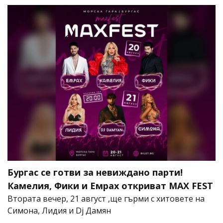
Бургас се готви за невиждано парти!
Камелия, Фики и Емрах откриват MAX FEST
Втората вечер, 21 август ,ще гърми с хитовете на
Симона, Лидия и Dj Дамян