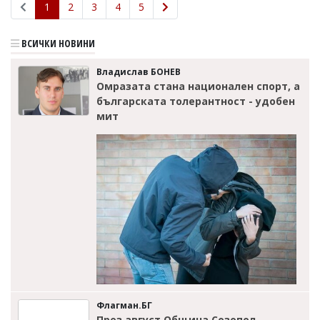
1
2
3
4
5
ВСИЧКИ НОВИНИ
Владислав БОНЕВ
Омразата стана национален спорт, а
българската толерантност - удобен
мит
Флагман.БГ
През август Община Созопол