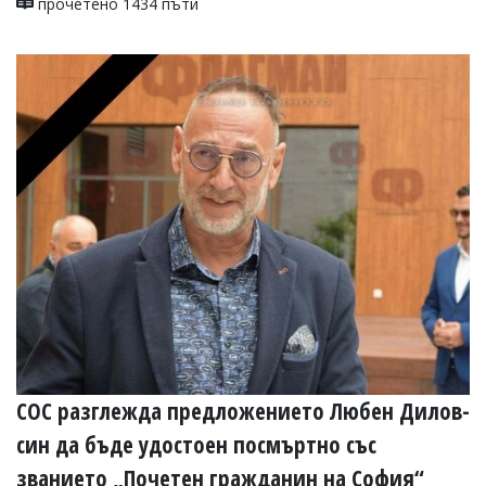
прочетено 1434 пъти
СОС разглежда предложението Любен Дилов-
син да бъде удостоен посмъртно със
званието „Почетен гражданин на София“