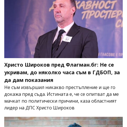
Христо Широков пред Флагман.бг: Не се
укривам, до няколко часа съм в ГДБОП, за
да дам показания
Не съм извършил никакво престъпление и ще го
докажа пред съда. Истината е, че се опитват да ме
мачкат по политически причини, каза областният
лидер на ДПС Христо Широков