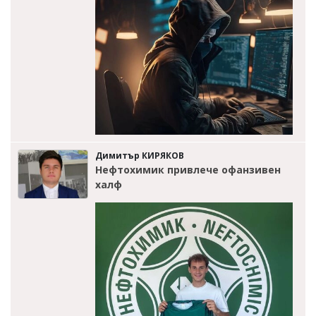
Димитър КИРЯКОВ
Нефтохимик привлече офанзивен
халф