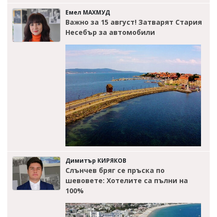
Емел МАХМУД
Важно за 15 август! Затварят Стария
Несебър за автомобили
Димитър КИРЯКОВ
Слънчев бряг се пръска по
шевовете: Хотелите са пълни на
100%