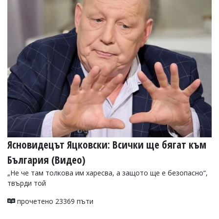
Ясновидецът Яцковски: Всички ще бягат към
България (Видео)
„Не че там толкова им харесва, а защото ще е безопасно“,
твърди той
прочетено 23369 пъти