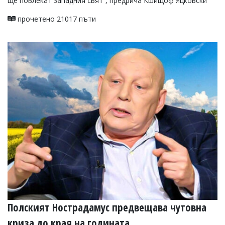
ще повлекат западния свят“, предрича Кшищоф Яцковски
прочетено 21017 пъти
Полският Нострадамус предвещава чутовна
криза до края на годината