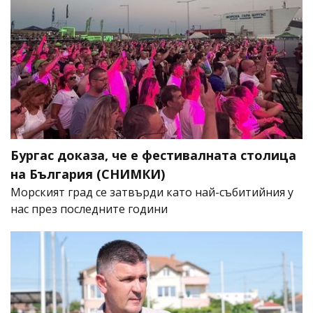
Бургас доказа, че е фестивалната столица
на България (СНИМКИ)
Морският град се затвърди като най-събитийния у
нас през последните години