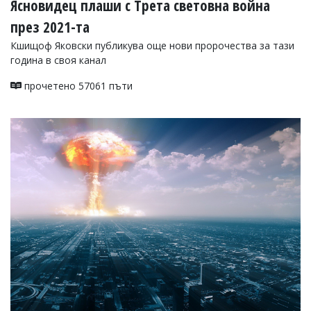
Ясновидец плаши с Трета световна война
през 2021-та
Кшищоф Яковски публикува още нови пророчества за тази
година в своя канал
прочетено 57061 пъти