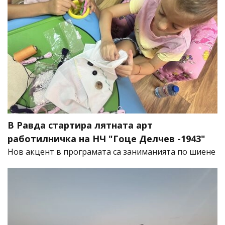
В Равда стартира лятната арт
работилничка на НЧ "Гоце Делчев -1943"
Нов акцент в програмата са заниманията по шиене