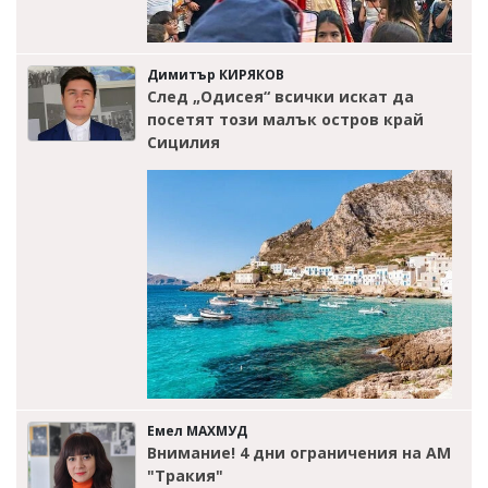
Димитър КИРЯКОВ
След „Одисея“ всички искат да
посетят този малък остров край
Сицилия
Емел МАХМУД
Внимание! 4 дни ограничения на АМ
"Тракия"