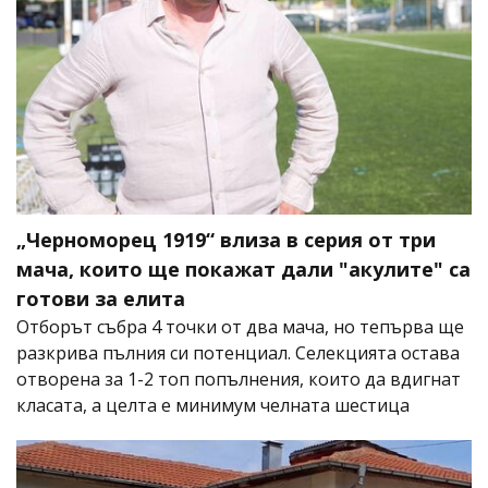
„Черноморец 1919“ влиза в серия от три
мача, които ще покажат дали "акулите" са
готови за елита
Отборът събра 4 точки от два мача, но тепърва ще
разкрива пълния си потенциал. Селекцията остава
отворена за 1-2 топ попълнения, които да вдигнат
класата, а целта е минимум челната шестица