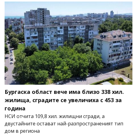
Бургаска област вече има близо 338 хил.
жилища, сградите се увеличиха с 453 за
година
НСИ отчита 109,8 хил. жилищни сгради, а
двустайните остават най-разпространеният тип
дом в региона