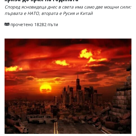
Според ясновидеца днес в света има само две мощни сили:
първата е НАТО, втората е Русия и Китай
прочетено 18282 пъти