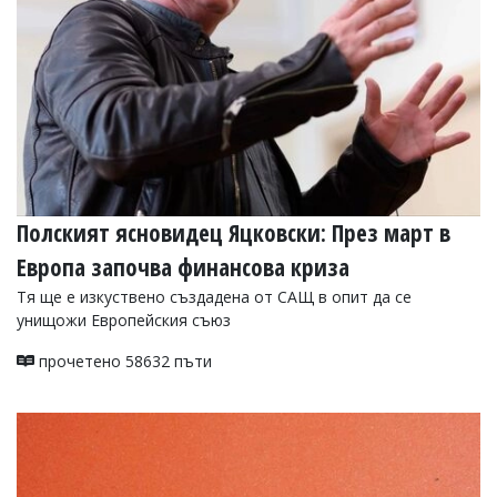
Коментарите
под
статиите
се
въвеждат
от
читателите
и
редакцията
не
носи
Полският ясновидец Яцковски: През март в
отговорност
Европа започва финансова криза
за
тях!
Тя ще е изкуствено създадена от САЩ в опит да се
Ако
унищожи Европейския съюз
откриете
обиден
прочетено 58632 пъти
за
вас
коментар,
моля
сигнализирайте
ни!