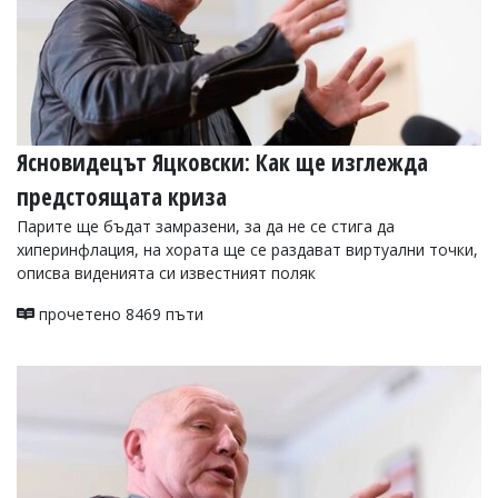
УКРАЙНА
СПОРТ
РАЗСЛЕДВАНЕ
БИЗНЕС
ЮГ
Ясновидецът Яцковски: Как ще изглежда
предстоящата криза
Управители:
Веселин
Парите ще бъдат замразени, за да не се стига да
Василев,
хиперинфлация, на хората ще се раздават виртуални точки,
email:
описва виденията си известният поляк
v.vasilev@flagman.bg
Катя
прочетено 8469 пъти
Касабова,
еmail:
k.kassabova@flagman.bg
Главен
редактор:
Иван
Колев,
email:
office@flagman.bg