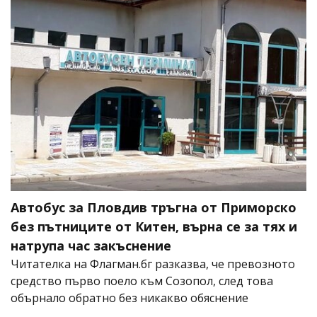
Автобус за Пловдив тръгна от Приморско
без пътниците от Китен, върна се за тях и
натрупа час закъснение
Читателка на Флагман.бг разказва, че превозното
средство първо поело към Созопол, след това
обърнало обратно без никакво обяснение