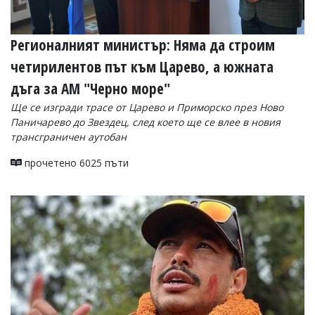
Регионалният министър: Няма да строим
четирилентов път към Царево, а южната
дъга за АМ "Черно море"
Ще се изгради трасе от Царево и Приморско през Ново
Паничарево до Звездец, след което ще се влее в новия
трансграничен аутобан
прочетено 6025 пъти