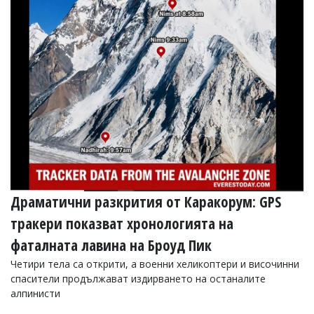
Драматични разкрития от Каракорум: GPS
тракери показват хронологията на
фаталната лавина на Броуд Пик
Четири тела са открити, а военни хеликоптери и височинни
спасители продължават издирването на останалите
алпинисти