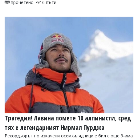
прочетено 7916 пъти
Трагедия! Лавина помете 10 алпинисти, сред
тях е легендарният Нирмал Пурджа
Рекордьорът по изкачени осемхилядници е бил с още 9-има