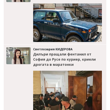
Светлозария КИДЕРОВА
Дилъри пращали фентанил от
София до Русе по куриер, криели
дрогата в маратонки