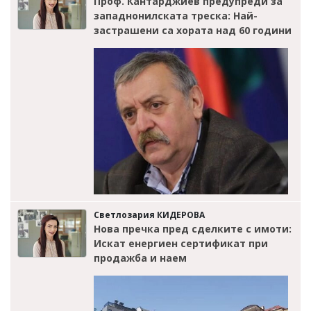
Проф. Кантарджиев предупреди за
западнонилската треска: Най-
застрашени са хората над 60 години
Светлозария КИДЕРОВА
Нова пречка пред сделките с имоти:
Искат енергиен сертификат при
продажба и наем