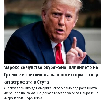
Коментарите
под
статиите
се
въвеждат
от
читателите
и
редакцията
не
носи
отговорност
за
тях!
Ако
Мароко се чувства окуражено: Влиянието на
откриете
обиден
Тръмп е в светлината на прожекторите след
за
катастрофата в Сеута
вас
коментар,
Анализатори виждат американското рамо зад растящата
моля
увереност на Рабат, но доказателства за организиране на
сигнализирайте
мигрантския щурм няма
ни!