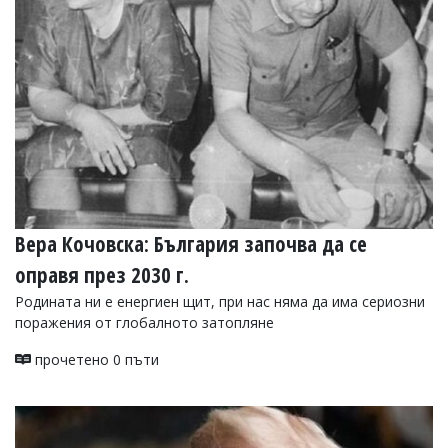
УКРАЙНА
СПОРТ
РАЗСЛЕДВАНЕ
БИЗНЕС
ЮГ
Управители:
Веселин
Василев,
email:
Вера Кочовска: България започва да се
v.vasilev@flagman.bg
оправя през 2030 г.
Катя
Касабова,
Родината ни е енергиен щит, при нас няма да има сериозни
еmail:
k.kassabova@flagman.bg
поражения от глобалното затопляне
Главен
прочетено 0 пъти
редактор:
Иван
Колев,
email:
office@flagman.bg