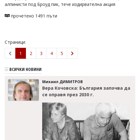
алпинисти под Броуд пик, тече издирвателна акция
прочетено 1491 пъти
Страници:
1
2
3
4
5
ВСИЧКИ НОВИНИ
Михаил ДИМИТРОВ
Вера Кочовска: България започва да
се оправя през 2030 г.