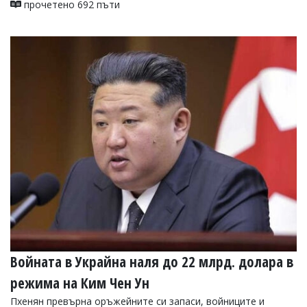
прочетено 692 пъти
Войната в Украйна наля до 22 млрд. долара в
режима на Ким Чен Ун
Пхенян превърна оръжейните си запаси, войниците и