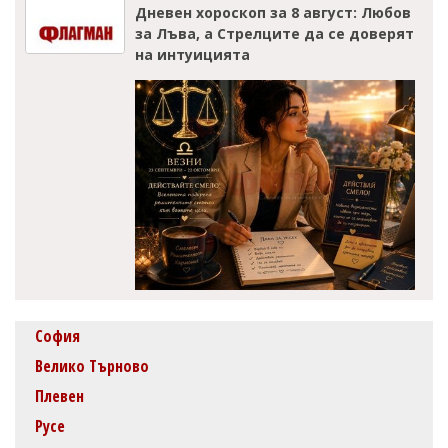
Дневен хороскоп за 8 август: Любов
за Лъва, а Стрелците да се доверят
на интуицията
София
Велико Търново
Плевен
Русе