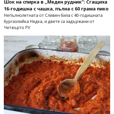
Шок на спирка в „Меден рудник“: Сгащиха
16-годишна с чашка, пълна с 60 грама пико
Непълнолетната от Сливен била с 40-годишната
бургазлийка Недка, и двете са задържани от
Четвърто РУ