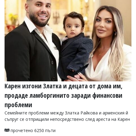
Коментарите
под
статиите
се
въвеждат
от
читателите
и
редакцията
не
носи
отговорност
за
тях!
Ако
Карен изгони Златка и децата от дома им,
откриете
продаде ламборгинито заради финансови
обиден
за
проблеми
вас
коментар,
Семейните проблеми между Златка Райкова и арменския й
моля
съпруг се отприщили непосредствено след ареста на Карен
сигнализирайте
ни!
прочетено 6250 пъти