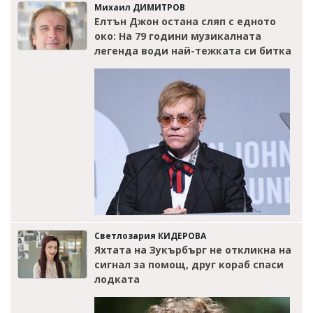
Михаил ДИМИТРОВ
Елтън Джон остана сляп с едното
око: На 79 години музикалната
легенда води най-тежката си битка
Светлозария КИДЕРОВА
Яхтата на Зукърбърг не откликна на
сигнал за помощ, друг кораб спаси
лодката