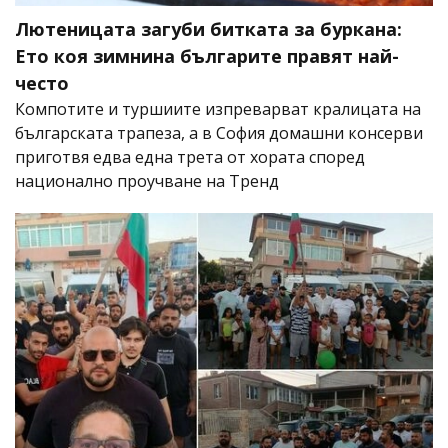
Лютеницата загуби битката за буркана:
Ето коя зимнина българите правят най-
често
Компотите и туршиите изпреварват кралицата на
българската трапеза, а в София домашни консерви
приготвя едва една трета от хората според
национално проучване на Тренд