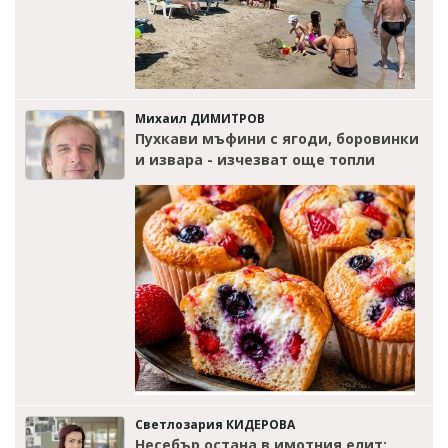
Михаил ДИМИТРОВ
Пухкави мъфини с ягоди, боровинки
и извара - изчезват още топли
Светлозария КИДЕРОВА
Несебър остана в имотния елит: