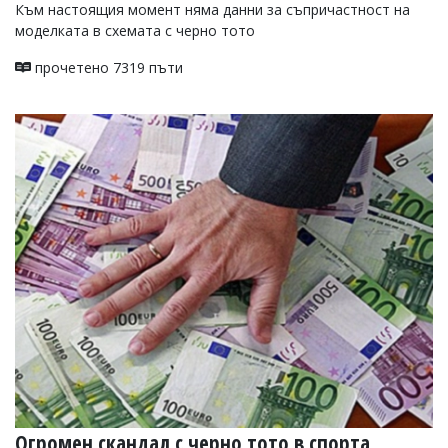
Към настоящия момент няма данни за съпричастност на
моделката в схемата с черно тото
прочетено 7319 пъти
Огромен скандал с черно тото в спорта,