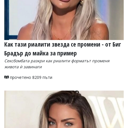
Как тази риалити звезда се промени - от Биг
Брадър до майка за пример
Сексбомбата разкри как риалити форматът променя
живота ѝ завинаги
прочетено 8209 пъти