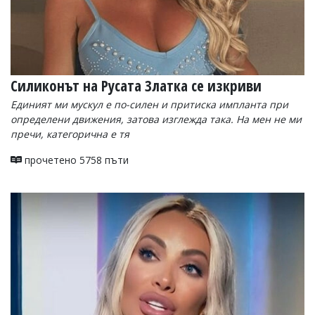
Силиконът на Русата Златка се изкриви
Единият ми мускул е по-силен и притиска импланта при
определени движения, затова изглежда така. На мен не ми
пречи, категорична е тя
прочетено 5758 пъти