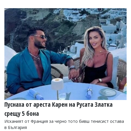
Пуснаха от ареста Карен на Русата Златка
срещу 5 бона
Исканият от Франция за черно тото бивш тенисист остава
в България