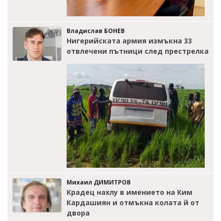
Владислав БОНЕВ
Нигерийската армия измъкна 33
отвлечени пътници след престрелка
Михаил ДИМИТРОВ
Крадец нахлу в имението на Ким
Кардашиян и отмъкна колата й от
двора