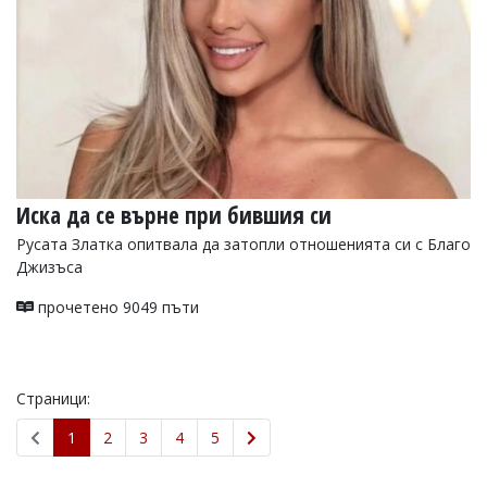
Иска да се върне при бившия си
Русата Златка опитвала да затопли отношенията си с Благо
Джизъса
прочетено 9049 пъти
Страници:
1
2
3
4
5