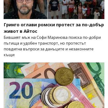
Гринго оглави ромски протест за по-добър
живот в Айтос
Бившият мъж на Софи Маринова поиска по-добри
пътища и удобен транспорт, но протестът
повдигна въпроси за данъците и незаконните
къщи