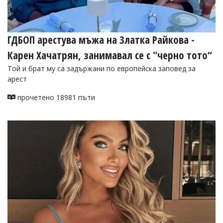
ГДБОП арестува мъжа на Златка Райкова -
Карен Хачатрян, занимавал се с "черно тото“
Той и брат му са задържани по европейска заповед за
арест
прочетено 18981 пъти