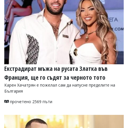
УКРАЙНА
СПОРТ
РАЗСЛЕДВАНЕ
БИЗНЕС
ЮГ
Управители:
Веселин
Василев,
Екстрадират мъжа на русата Златка във
email:
v.vasilev@flagman.bg
Франция, ще го съдят за черното тото
Катя
Касабова,
Карен Хачатрян е пожелал сам да напусне пределите на
еmail:
k.kassabova@flagman.bg
България
Главен
прочетено 2569 пъти
редактор:
Иван
Колев,
email:
office@flagman.bg