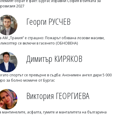
олемият обрат е факт: Бургас изравни София в битката за
вровизия 2027
Георги РУСЧЕВ
Владислав БОНЕВ
а АМ „Тракия” е страшно: Пожарът обхвана лозови масиви,
Кметът на Сеута обяви
еликоптер се включи в гасенето (ОБНОВЕНА)
приблизително 100 жертви след
масовото преминаване на границата
Димитър КИРЯКОВ
огато спортът се превърне в съдба: Анонимен ангел дари 5 000
вро за болно момиче от Бургас
Виктория ГЕОРГИЕВА
а мантинелите, асфалта, гумите и манталитета на българина
Владислав БОНЕВ