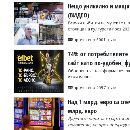
Нещо уникално и мащаб
(ВИДЕО)
Всички събития на музеите в р
столица на културата през 203
прочетено 6001 пъти
74% от потребителите 
сайт като по-удобен, 
Обновената платформа печели
изживяване
прочетено 2597 пъти
Над 1 млрд. евро са сп
млрд. евро
Дадените пари за хазартни игр
положение, че през предходнат