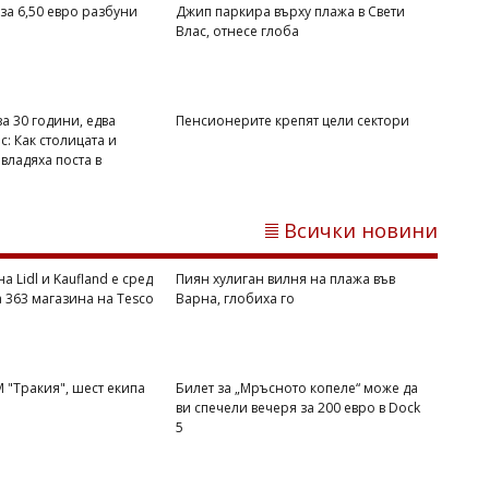
за 6,50 евро разбуни
Джип паркира върху плажа в Свети
Влас, отнесе глоба
а 30 години, едва
Пенсионерите крепят цели сектори
с: Как столицата и
владяха поста в
Михаил ДИМИТРОВ
Цветан Мирчев отново е задържан,
обвиняват го като ръководител на
Всички новини
престъпна група
а Lidl и Kaufland е сред
Пиян хулиган вилня на плажа във
а 363 магазина на Tesco
Варна, глобиха го
 "Тракия", шест екипа
Билет за „Мръсното копеле“ може да
ви спечели вечеря за 200 евро в Dock
5