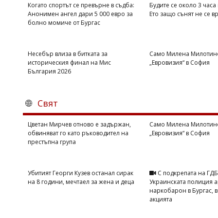
Когато спортът се превърне в съдба:
Будите се около 3 часа
Анонимен ангел дари 5 000 евро за
Ето защо сънят не се 
болно момиче от Бургас
Несебър влиза в битката за
Само Милена Милотино
историческия финал на Мис
„Евровизия“ в София
България 2026
Свят
Цветан Мирчев отново е задържан,
Само Милена Милотино
обвиняват го като ръководител на
„Евровизия“ в София
престъпна група
Убитият Георги Кузев останал сирак
С подкрепата на ГД
на 8 години, мечтаел за жена и деца
Украинската полиция а
наркобарон в Бургас, в
акцията