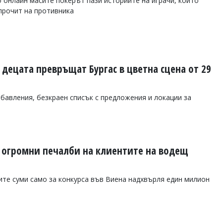
о онлайн масите покерът пази историите на играчи, които
 прочит на противника
 децата превръщат Бургас в цветна сцена от 29
абавления, безкраен списък с предложения и локации за
е огромни печалби на клиентите на водещ
те суми само за конкурса във Виена надхвърля един милион