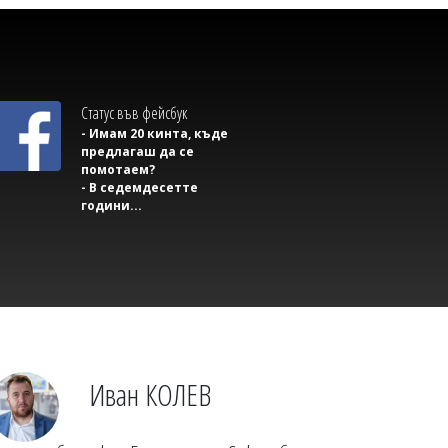
Статус във фейсбук
- Имам 20 кинта, къде
предлагаш да се
помотаем?
- В седемдесетте
години...
Михаил ДИМИТРОВ
Някой може ли да ми обясни защо,
като стане лято, жените започват да
си качват снимки само по бански в
различни пози, пита Боби Борисов
Иван КОЛЕВ