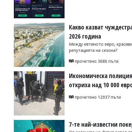
УКРАЙНА
СПОРТ
РАЗСЛЕДВАНЕ
Какво казват чуждестр
БИЗНЕС
2026 година
ЮГ
Между евтиното евро, красиви
репутацията на сезона?
Управители:
Веселин
прочетено 3686 пъти
Василев,
email:
Икономическа полиция 
v.vasilev@flagman.bg
Катя
откриха над 10 000 евр
Касабова,
еmail:
k.kassabova@flagman.bg
прочетено 12937 пъти
Главен
редактор:
Иван
Колев,
email:
7-те най-известни поке
office@flagman.bg