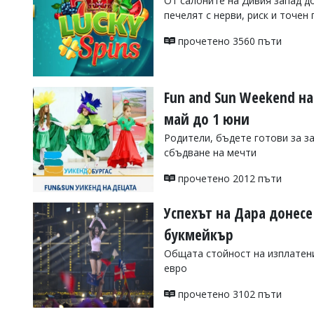
От салоните на Дивия запад д
печелят с нерви, риск и точен
Коментарите
под
статиите
прочетено 3560 пъти
се
въвеждат
от
читателите
Fun and Sun Weekend на
и
май до 1 юни
редакцията
не
Родители, бъдете готови за з
носи
сбъдване на мечти
отговорност
за
прочетено 2012 пъти
тях!
Ако
откриете
Успехът на Дара донес
обиден
за
букмейкър
вас
Общата стойност на изплатени
коментар,
моля
евро
сигнализирайте
ни!
прочетено 3102 пъти