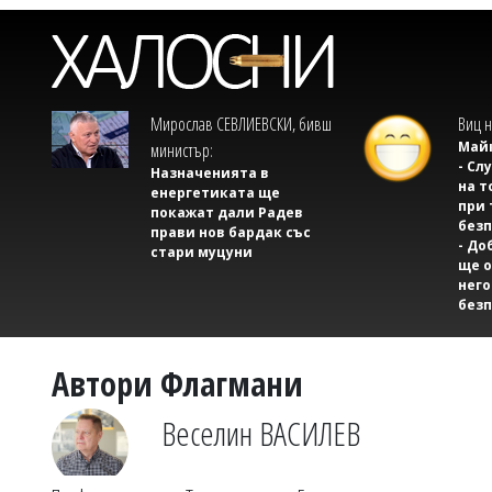
Мирослав СЕВЛИЕВСКИ, бивш
Виц н
Майк
министър:
- Сл
Назначенията в
на т
енергетиката ще
при 
покажат дали Радев
безп
прави нов бардак със
- До
стари муцуни
ще о
него
безп
Автори Флагмани
Веселин ВАСИЛЕВ