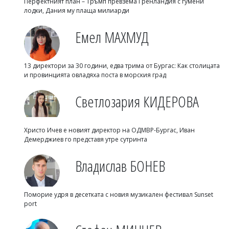
Перфектният план – Тръмп превзема Гренландия с гумени
лодки, Дания му плаща милиарди
Емел МАХМУД
13 директори за 30 години, едва трима от Бургас: Как столицата
и провинцията овладяха поста в морския град
Светлозария КИДЕРОВА
Христо Ичев е новият директор на ОДМВР-Бургас, Иван
Демерджиев го представя утре сутринта
Владислав БОНЕВ
Поморие удря в десетката с новия музикален фестивал Sunset
port