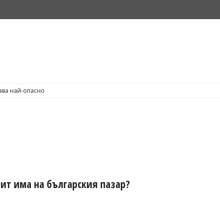
С по пушене на цигари
зит има на българския пазар?