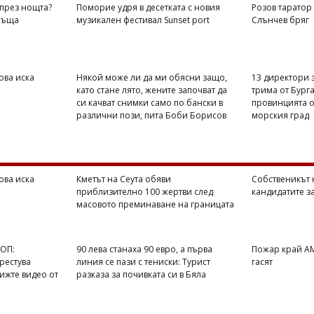
 през нощта?
Поморие удря в десетката с новия
Розов таратор 
връща
музикален фестивал Sunset port
Слънчев бряг
ва иска
Някой може ли да ми обясни защо,
13 директори з
като стане лято, жените започват да
трима от Бурга
си качват снимки само по бански в
провинцията о
различни пози, пита Боби Борисов
морския град
ва иска
Кметът на Сеута обяви
Собственикът н
приблизително 100 жертви след
кандидатите з
масовото преминаване на границата
БОП:
90 лева станаха 90 евро, а първа
Пожар край АМ
рестува
линия се пази с тениски: Турист
гасят
ижте видео от
разказа за почивката си в Бяла