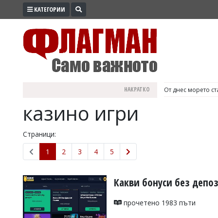
КАТЕГОРИИ
ПРОМО
ЗОНА
ИЗБОРИ
2026
ПРАКТИЧНО
НАКРАТКО
България е №1 в Е
КУЛТУРА
казино игри
ЗДРАВЕ
ПОЛИТИКА
Страници:
ОБЩИНИ
1
2
3
4
5
ОБЩЕСТВО
ЛАЙФСТАЙЛ
Какви бонуси без депо
ВОЙНАТА
прочетено 1983 пъти
В