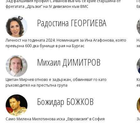
Зад фалшивия профил С.Иванов във ФБ се крие старшина от
Г
фрегатата „Дръзки” на IV дивизион към ВМС
Е
Радостина ГЕОРГИЕВА
Личност на годината 2024: Номинация за Ина Агафонова, която
Н
превърна 600 дка бунище в рая на Бургас
х
Михаил ДИМИТРОВ
Цветан Мирчев отново е задържан, обвиняват го като
К
ръководител на престъпна група
е
Божидар БОЖКОВ
Само Милена Милотинова иска „Евровизия“ в София
З