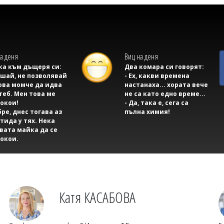
а деня
Виц на деня
а към дъщеря си:
Два комара си говорят:
ушай, не позволявай
- Ех, какви времена
ова момче да идва
настанаха... хората вече
теб. Мен това ме
не са като едно време...
окои!
- Да, така е, сега са
бре, днес тогава аз
пълна химия!
тида у тях. Нека
вата майка да се
окои.
Катя КАСАБОВА