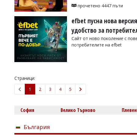
прочетено 4447 пъти
efbet пусна нова верси
удобство за потребите
Сайт от ново поколение с пов
потребителите на efbet
прочетено 3043 пъти
Страници:
1
2
3
4
5
София
Велико Търново
Плевен
България