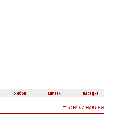
Джип паркира върху плажа в Свети
Влас, отнесе глоба
Димитър КИРЯКОВ
Несебър влиза в битката за
историческия финал на Мис България
2026
Ямбол
Сливен
Пловдив
Всички новини