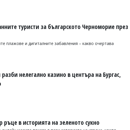
анните туристи за българското Черноморие през
те плажове и дигиталните забавления – какво очертава
разби нелегално казино в центъра на Бургас,
о
р ръце в историята на зеленото сукно