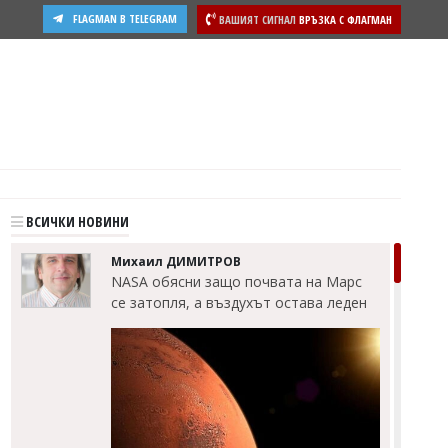
FLAGMAN В TELEGRAM
ВАШИЯТ СИГНАЛ
ВРЪЗКА С ФЛАГМАН
ВСИЧКИ НОВИНИ
Михаил ДИМИТРОВ
NASA обясни защо почвата на Марс
се затопля, а въздухът остава леден