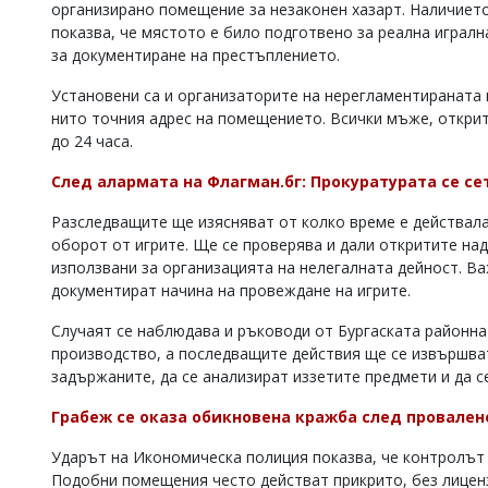
организирано помещение за незаконен хазарт. Наличието 
Коментарите
показва, че мястото е било подготвено за реална игралн
под
за документиране на престъплението.
статиите
се
Установени са и организаторите на нерегламентираната 
въвеждат
нито точния адрес на помещението. Всички мъже, открит
от
до 24 часа.
читателите
и
редакцията
След алармата на Флагман.бг: Прокуратурата се сет
не
носи
Разследващите ще изясняват от колко време е действала 
отговорност
оборот от игрите. Ще се проверява и дали откритите над 
за
използвани за организацията на нелегалната дейност. В
тях!
документират начина на провеждане на игрите.
Ако
откриете
Случаят се наблюдава и ръководи от Бургаската районна
обиден
производство, а последващите действия ще се извършват
за
задържаните, да се анализират иззетите предмети и да с
вас
коментар,
моля
Грабеж се оказа обикновена кражба след провален
сигнализирайте
ни!
Ударът на Икономическа полиция показва, че контролът 
Подобни помещения често действат прикрито, без лиценз