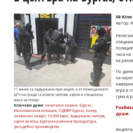
УКРАЙНА
СПОРТ
08 Юли 
РАЗСЛЕДВАНЕ
Автор: 
БИЗНЕС
Нелегал
ЮГ
специал
полиция
Управители:
часа на
Веселин
на разл
Василев,
email:
По данн
v.vasilev@flagman.bg
на нере
Катя
намерен
Касабова,
11 мъже са задържани при акция, а от помещението
игра и 
еmail:
k.kassabova@flagman.bg
ЦГЧ на града са иззети чипове, карти и специална
сума в р
маса за покер
Главен
Ключови думи:
нелегално казино
,
Бургас
,
Разбиха
редактор:
Икономическа полиция
,
ОДМВР Бургас
,
покер
,
Иван
души
незаконен хазарт
,
10 000 евро
,
задържани
,
чипове
,
Колев,
карти за игра
,
Бургаска районна прокуратура
,
email:
досъдебно производство
office@flagman.bg
Акцията