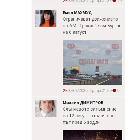
05/08/2026, Сряда 21:27
10
Емел МАХМУД
Ограничават движението
по АМ "Тракия" към Бургас
на 6 август
05/08/2026, Сряда 21:00
0
Михаил ДИМИТРОВ
Слънчевото затъмнение
на 12 август отваря нов
път пред 5 зодии