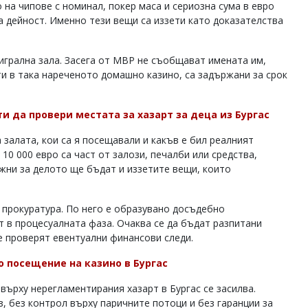
на чипове с номинал, покер маса и сериозна сума в евро
а дейност. Именно тези вещи са иззети като доказателства
игрална зала. Засега от МВР не съобщават имената им,
и в така нареченото домашно казино, са задържани за срок
и да провери местата за хазарт за деца из Бургас
залата, кои са я посещавали и какъв е бил реалният
10 000 евро са част от залози, печалби или средства,
ажни за делото ще бъдат и иззетите вещи, които
 прокуратура. По него е образувано досъдебно
 в процесуалната фаза. Очаква се да бъдат разпитани
е проверят евентуални финансови следи.
о посещение на казино в Бургас
върху нерегламентирания хазарт в Бургас се засилва.
, без контрол върху паричните потоци и без гаранции за