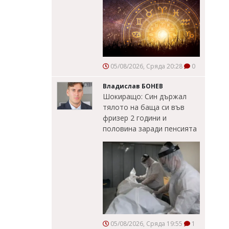
05/08/2026, Сряда 20:28
0
Владислав БОНЕВ
Шокиращо: Син държал
тялото на баща си във
фризер 2 години и
половина заради пенсията
05/08/2026, Сряда 19:55
1