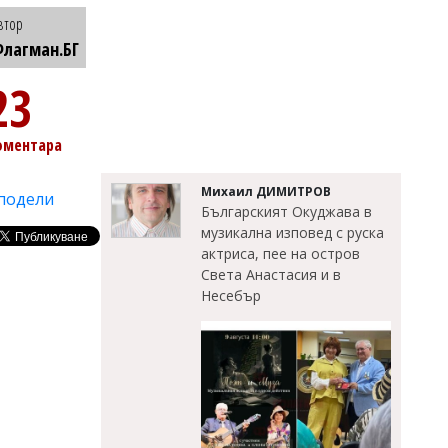
втор
лагман.БГ
23
оментара
Михаил ДИМИТРОВ
подели
Българският Окуджава в
музикална изповед с руска
актриса, пее на остров
Света Анастасия и в
Несебър