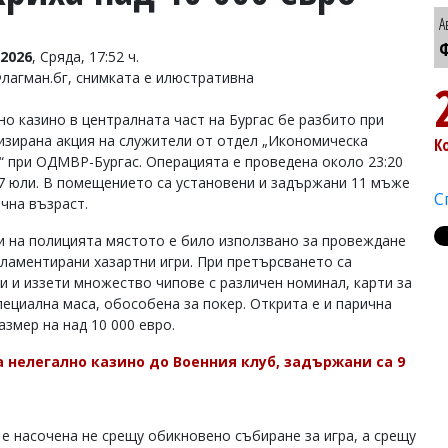
А
Ф
2026
, Сряда, 17:52 ч.
Флагман.бг, снимката е илюстративна
но казино в централната част на Бургас бе разбито при
изирана акция на служители от отдел „Икономическа
К
“ при ОДМВР-Бургас. Операцията е проведена около 23:20
 7 юли. В помещението са установени и задържани 11 мъже
С
ична възраст.
и на полицията мястото е било използвано за провеждане
гламентирани хазартни игри. При претърсването са
и и иззети множество чипове с различен номинал, карти за
специална маса, обособена за покер. Открита е и парична
азмер на над 10 000 евро.
 нелегално казино до Военния клуб, задържани са 9
 е насочена не срещу обикновено събиране за игра, а срещу