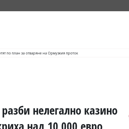
тят по план за отваряне на Ормузкия проток
разби нелегално казино
криха над 10 000 евро