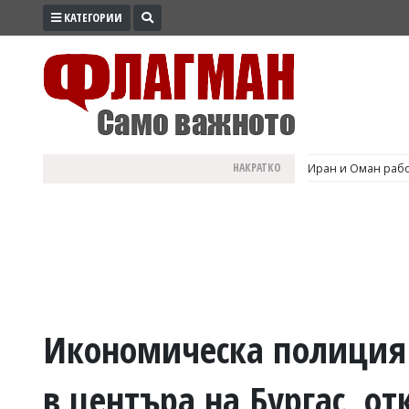
КАТЕГОРИИ
ПРОМО
ЗОНА
ИЗБОРИ
2026
ПРАКТИЧНО
НАКРАТКО
Иран и Оман рабо
КУЛТУРА
ЗДРАВЕ
ПОЛИТИКА
ОБЩИНИ
ОБЩЕСТВО
ЛАЙФСТАЙЛ
Икономическа полиция 
ВОЙНАТА
в центъра на Бургас, от
В