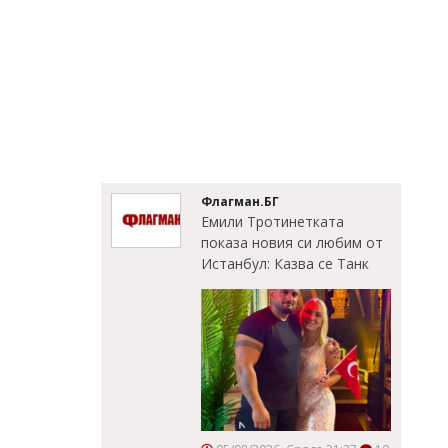
Флагман.БГ
Емили Тротинетката
показа новия си любим от
Истанбул: Казва се Танк