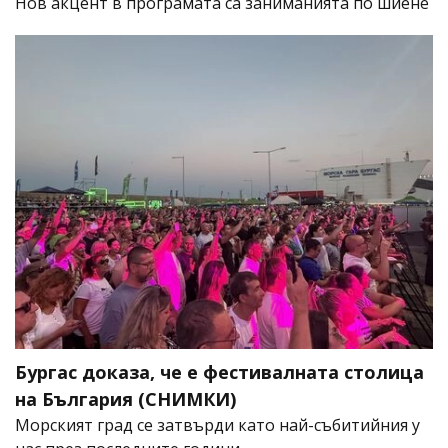
Нов акцент в програмата са заниманията по шиене
Бургас доказа, че е фестивалната столица
на България (СНИМКИ)
Морският град се затвърди като най-събитийния у