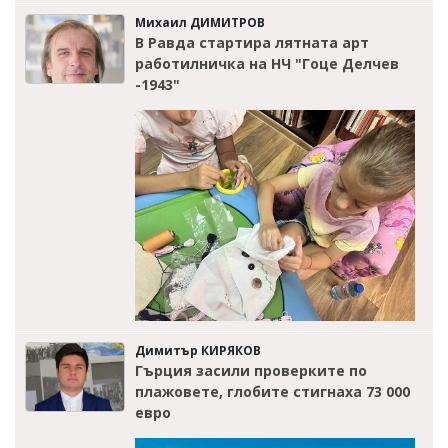
Михаил ДИМИТРОВ
В Равда стартира лятната арт
работилничка на НЧ "Гоце Делчев
-1943"
Димитър КИРЯКОВ
Гърция засили проверките по
плажовете, глобите стигнаха 73 000
евро