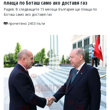
плаща по Боташ само ако доставя газ
Радев: В следващите 15 месеца България ще плаща по
Боташ само ако доставя газ
прочетено 2453 пъти