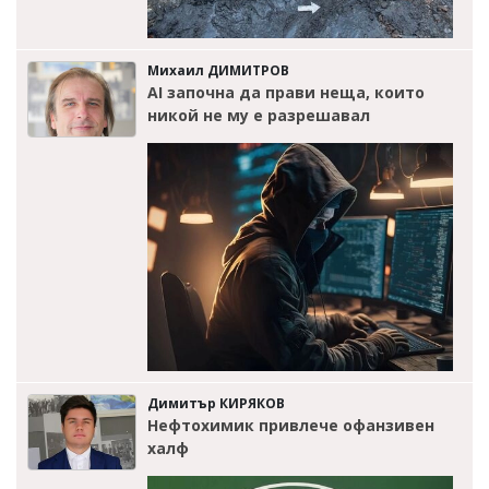
Михаил ДИМИТРОВ
AI започна да прави неща, които
никой не му е разрешавал
Димитър КИРЯКОВ
Нефтохимик привлече офанзивен
халф