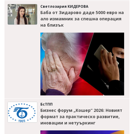
Светлозария КИДЕРОВА
Баба от Зидарово даде 5000 евро на
ало измамник за спешна операция
на близък
БсТПП
Бизнес форум „Кошер“ 2026: Новият
формат за практическо развитие,
иновации и нетуъркинг