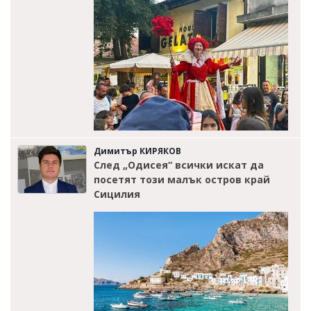
Димитър КИРЯКОВ
След „Одисея“ всички искат да
посетят този малък остров край
Сицилия