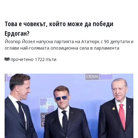
УКРАЙНА
СПОРТ
РАЗСЛЕДВАНЕ
Това е човекът, който може да победи
БИЗНЕС
Ердоган?
ЮГ
Йозгюр Йозел напусна партията на Ататюрк с 90 депутати и
оглави най-голямата опозиционна сила в парламента
Управители:
прочетено 1722 пъти
Веселин
Василев,
email:
v.vasilev@flagman.bg
Катя
Касабова,
еmail:
k.kassabova@flagman.bg
Главен
редактор:
Иван
Колев,
email:
office@flagman.bg