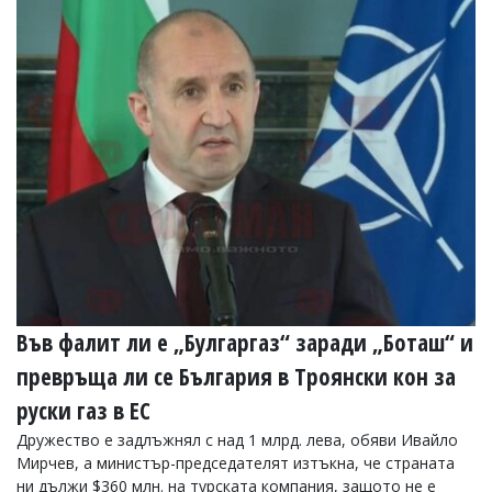
Във фалит ли е „Булгаргаз“ заради „Боташ“ и
превръща ли се България в Троянски кон за
руски газ в ЕС
Дружество е задлъжнял с над 1 млрд. лева, обяви Ивайло
Мирчев, а министър-председателят изтъкна, че страната
ни дължи $360 млн. на турската компания, защото не е