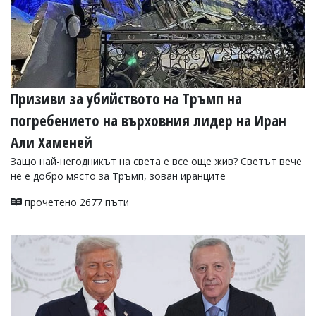
Призиви за убийството на Тръмп на
погребението на върховния лидер на Иран
Али Хаменей
Защо най-негодникът на света е все още жив? Светът вече
не е добро място за Тръмп, зован иранците
прочетено 2677 пъти