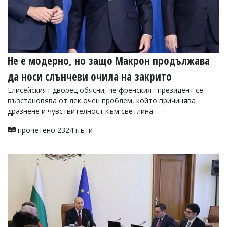
Коментарите
под
статиите
се
въвеждат
от
Не е модерно, но защо Макрон продължава
читателите
да носи слънчеви очила на закрито
и
редакцията
Елисейският дворец обясни, че френският президент се
не
възстановява от лек очен проблем, който причинява
носи
дразнене и чувствителност към светлина
отговорност
за
прочетено 2324 пъти
тях!
Ако
откриете
обиден
за
вас
коментар,
моля
сигнализирайте
ни!