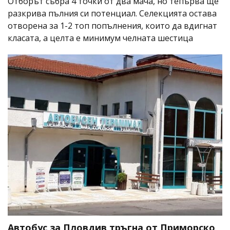
Отборът събра 4 точки от два мача, но тепърва ще
разкрива пълния си потенциал. Селекцията остава
отворена за 1-2 топ попълнения, които да вдигнат
класата, а целта е минимум челната шестица
Автобус за Пловдив тръгна от Приморско