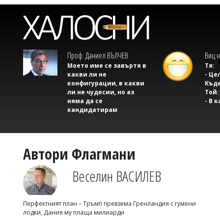
Проф. Даниел ВЪЛЧЕВ
Виц н
Моето име се завъртя в
Тя:
какви ли не
- Це
конфигурации, в какви
Къде
ли не чудесии, но аз
Той:
няма да се
- В 
кандидатирам
Автори Флагмани
Веселин ВАСИЛЕВ
Перфектният план – Тръмп превзема Гренландия с гумени
лодки, Дания му плаща милиарди