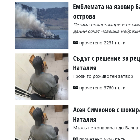
Емблемата на язовир Б
острова
Петима пожарникари и петима 
данни сочат човешка небрежн
прочетено 2231 пъти
Съдът с решение за ре
Наталия
Грози го доживотен затвор
прочетено 3760 пъти
Асен Симеонов с шокир
Наталия
Мъжът е конвоиран до Варна
прочетено 6266 пъти