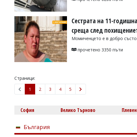
Сестрата на 11-годишна
среща след похищение
Момиченцето е в добро състоя
прочетено 3350 пъти
Страници:
1
2
3
4
5
София
Велико Търново
Плевен
България