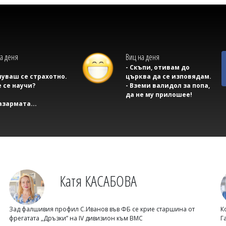
а деня
Виц на деня
- Скъпи, отивам до
луваш се страхотно.
църква да се изповядам.
 се научи?
- Вземи валидол за попа,
да не му прилошее!
казармата...
Катя КАСАБОВА
Зад фалшивия профил С.Иванов във ФБ се крие старшина от
К
фрегатата „Дръзки” на IV дивизион към ВМС
Г