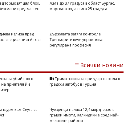
ад тормозят цял блок,
Жега до 37 градуса в област Бургас,
безсилни пред частен
морската вода стига 25 градуса
диева излиза пред
Държавата затяга контрола:
ас, специалният ѝ гост
Треньорите вече упражняват
регулирана професия
Михаил ДИМИТРОВ
Слънчевото затъмнение на 12 август
отваря нов път пред 5 зодии
Всички новини
нка за убийство в
Трима загинаха при удар на кола в
 на приятеля й е
градски автобус в Турция
ризер
и щурм към Сеута се
Чужденци наляха 12,4 млрд. евро в
уст
гръцки имоти, Халкидики е сред най-
желаните райони
Владислав БОНЕВ