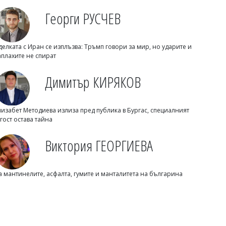
Георги РУСЧЕВ
делката с Иран се изплъзва: Тръмп говори за мир, но ударите и
аплахите не спират
Димитър КИРЯКОВ
Светлозария КИДЕРОВА
Парламентът заделя над 1 млн. евро
лизабет Методиева излиза пред публика в Бургас, специалният
за самолетни билети, в списъка е и
 гост остава тайна
Москва
Виктория ГЕОРГИЕВА
а мантинелите, асфалта, гумите и манталитета на българина