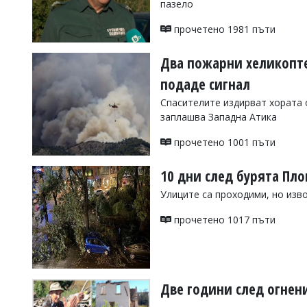
пазело
УКРАЙНА
СПОРТ
прочетено 1981 пъти
РАЗСЛЕДВАНЕ
Два пожарни хеликопте
БИЗНЕС
подаде сигнал
ЮГ
Спасителите издирват хората
заплашва Западна Атика
Управители:
Веселин
прочетено 1001 пъти
Василев,
email:
10 дни след бурята Пло
v.vasilev@flagman.bg
Катя
Улиците са проходими, но изв
Касабова,
еmail:
k.kassabova@flagman.bg
прочетено 1017 пъти
Главен
редактор:
Иван
Колев,
email:
Две години след огнени
office@flagman.bg