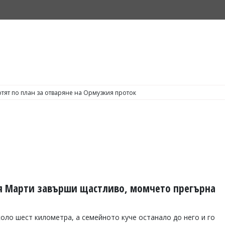
тят по план за отваряне на Ормузкия проток
я Марти завърши щастливо, момчето прегърна
оло шест километра, а семейното куче останало до него и го