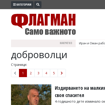
КАТЕГОРИИ
ПРОМО
ЗОНА
ИЗБОРИ
2026
ПРАКТИЧНО
НАКРАТКО
Иран и Оман рабо
КУЛТУРА
доброволци
ЗДРАВЕ
ПОЛИТИКА
Страници:
ОБЩИНИ
1
2
3
4
5
ОБЩЕСТВО
ЛАЙФСТАЙЛ
Издирването на малки
ВОЙНАТА
своя спасител
В
4-годишното дете изминало ок