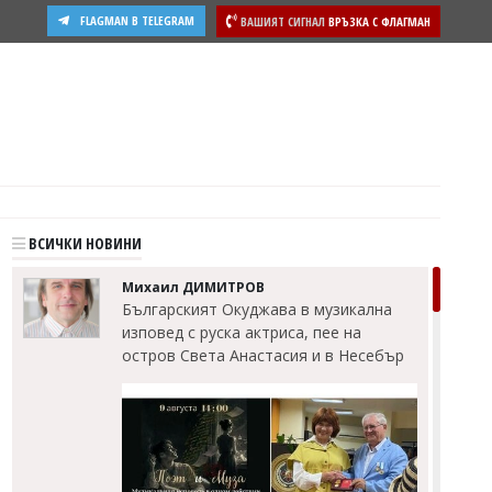
FLAGMAN В TELEGRAM
ВАШИЯТ СИГНАЛ
ВРЪЗКА С ФЛАГМАН
ВСИЧКИ НОВИНИ
Михаил ДИМИТРОВ
Българският Окуджава в музикална
изповед с руска актриса, пее на
остров Света Анастасия и в Несебър