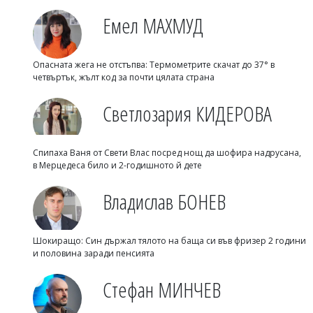
Емел МАХМУД
Опасната жега не отстъпва: Термометрите скачат до 37° в
четвъртък, жълт код за почти цялата страна
Светлозария КИДЕРОВА
Спипаха Ваня от Свети Влас посред нощ да шофира надрусана,
в Мерцедеса било и 2-годишното й дете
Владислав БОНЕВ
Шокиращо: Син държал тялото на баща си във фризер 2 години
и половина заради пенсията
Стефан МИНЧЕВ