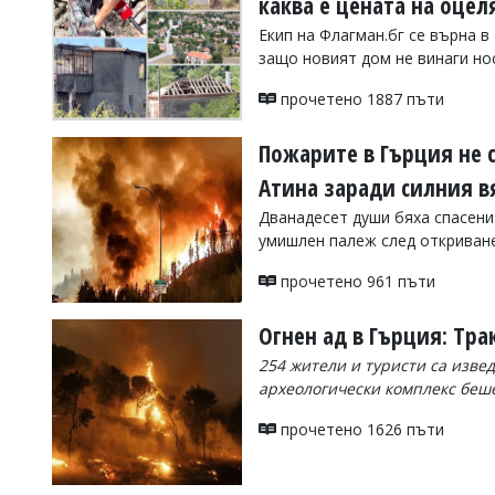
каква е цената на оцел
Коментарите
Екип на Флагман.бг се върна в
под
защо новият дом не винаги но
статиите
се
прочетено 1887 пъти
въвеждат
от
читателите
Пожарите в Гърция не 
и
Атина заради силния в
редакцията
не
Дванадесет души бяха спасени
носи
умишлен палеж след откриван
отговорност
за
прочетено 961 пъти
тях!
Ако
откриете
Огнен ад в Гърция: Тра
обиден
за
254 жители и туристи са изве
вас
археологически комплекс беш
коментар,
моля
прочетено 1626 пъти
сигнализирайте
ни!