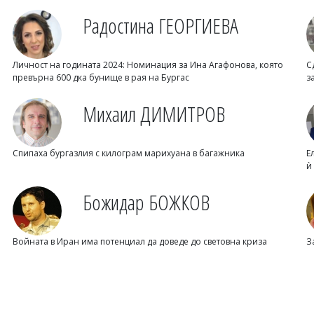
Радостина ГЕОРГИЕВА
Личност на годината 2024: Номинация за Ина Агафонова, която
С
превърна 600 дка бунище в рая на Бургас
з
Михаил ДИМИТРОВ
Спипаха бургазлия с килограм марихуана в багажника
Е
ѝ
Божидар БОЖКОВ
Войната в Иран има потенциал да доведе до световна криза
З