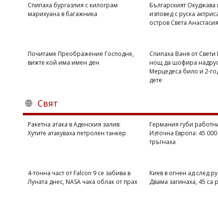
Спипаха бургазлия с килограм
Българският Окуджава 
марихуана в багажника
изповед с руска актриса
остров Света Анастаси
Почитаме Преображение Господне,
Спипаха Ваня от Свети
вижте кой има имен ден
нощ да шофира надрус
Мерцедеса било и 2-г
дете
Свят
Ракетна атака в Аденския залив:
Германия губи работни
Хутите атакуваха петролен танкер
Източна Европа: 45 000
тръгнаха
4-тонна част от Falcon 9 се забива в
Киев в огнен ад след ру
Луната днес, NASA чака облак от прах
Двама загинаха, 45 са