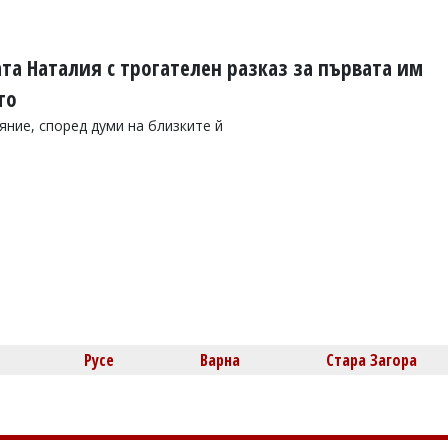
та Наталия с трогателен разказ за първата им
то
ние, според думи на близките й
Русе
Варна
Стара Загора