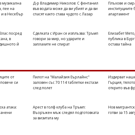
в музикална
Д-р Владимир Николов: С фентанил
Плъхове и смр
, пее на
във водата може да ви убият и да ви
институциите 
я и в Несебър
спасят както става чудото с Лазар
апартамент
 Влас посред
Сделката с Иран се изплъзва: Тръмп
Елизабет Мето
ана, в
говори за мир, но ударите и
публика в Бург
одишното й
заплахите не спират
остава тайна
ците от
Пилот на "Малайзия Еърлайнс"
Издирват наше
 повече си
заловен със 70 114 таблетки екстази
Гърция, тялото
след полет
открито във ф
ска атака:
Арест в голф клуба на Тръмп:
Нов мигрантск
 ранени
Въоръжен мъж следял подготовката
готви за 15 авг
за визитата му