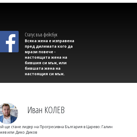
Шокиращо: Син държал тялото на
баща си във фризер 2 години и
половина заради пенсията
Статус във фейсбук
Всяка жена е изправена
пред дилемата кого да
мрази повече -
настоящата жена на
бившия си мъж, или
бившата жена на
настоящия си мъж.
Светлозария КИДЕРОВА
Държавата затяга контрола:
Иван КОЛЕВ
Треньорите вече упражняват
регулирана професия
ой ще стане лидер на Прогресивна България в Царево: Галин
акев или Дико Диков