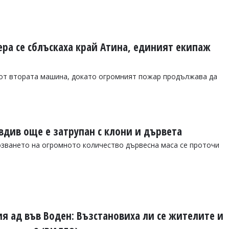
ра се сблъскаха край Атина, единият екипаж
 от втората машина, докато огромният пожар продължава да
вдив още е затрупан с клони и дървета
озването на огромното количество дървесна маса се проточи
я ад във Воден: Възстановиха ли се жителите и