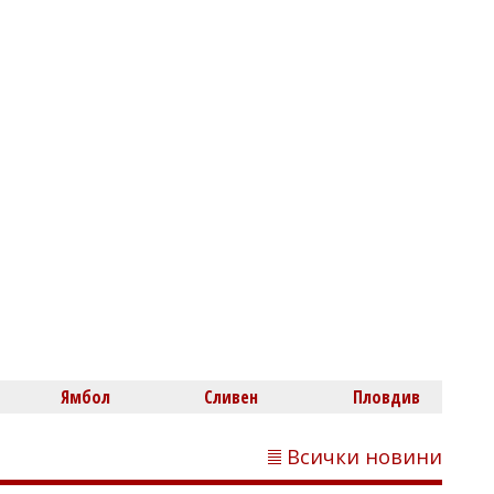
Флагман.БГ
Емили Тротинетката показа новия си
любим от Истанбул: Казва се Танк
Емел МАХМУД
Ограничават движението по АМ
"Тракия" към Бургас на 6 август
Ямбол
Сливен
Пловдив
Всички новини