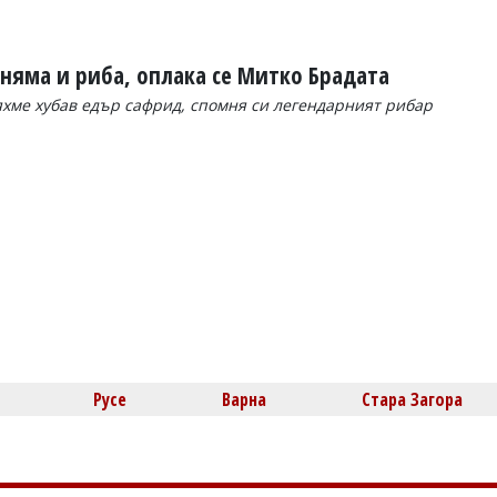
 няма и риба, оплака се Митко Брадата
яхме хубав едър сафрид, спомня си легендарният рибар
Русе
Варна
Стара Загора