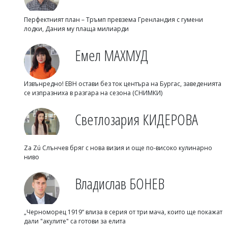
Перфектният план – Тръмп превзема Гренландия с гумени
лодки, Дания му плаща милиарди
Емел МАХМУД
Извънредно! ЕВН остави без ток центъра на Бургас, заведенията
се изпразниха в разгара на сезона (СНИМКИ)
Светлозария КИДЕРОВА
Za Zú Слънчев бряг с нова визия и още по-високо кулинарно
ниво
Владислав БОНЕВ
„Черноморец 1919“ влиза в серия от три мача, които ще покажат
дали "акулите" са готови за елита