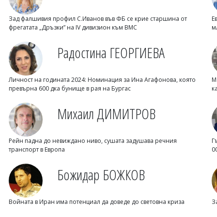
Зад фалшивия профил С.Иванов във ФБ се крие старшина от
Е
фрегатата „Дръзки” на IV дивизион към ВМС
м
Радостина ГЕОРГИЕВА
Личност на годината 2024: Номинация за Ина Агафонова, която
М
превърна 600 дка бунище в рая на Бургас
к
Михаил ДИМИТРОВ
Рейн падна до невиждано ниво, сушата задушава речния
Г
транспорт в Европа
0
Божидар БОЖКОВ
Войната в Иран има потенциал да доведе до световна криза
З