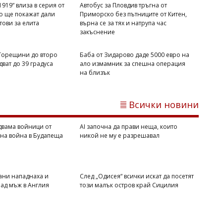
919“ влиза в серия от
Автобус за Пловдив тръгна от
то ще покажат дали
Приморско без пътниците от Китен,
отови за елита
върна се за тях и натрупа час
закъснение
 Горещини до второ
Баба от Зидарово даде 5000 евро на
ват до 39 градуса
ало измамник за спешна операция
Михаил ДИМИТРОВ
на близък
Мароко се чувства окуражено:
Влиянието на Тръмп е в светлината
на прожекторите след катастрофата в
Всички новини
Сеута
двама войници от
AI започна да прави неща, които
вна война в Будапеща
никой не му е разрешавал
ани нападнаха и
След „Одисея“ всички искат да посетят
ад мъж в Англия
този малък остров край Сицилия