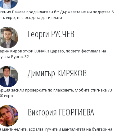
вгения Банева пред Флагман.бг: Държавата не ни подарява 6
лн. евро, тя е осъдена да ги плати
Георги РУСЧЕВ
арин Киров откри LUNAR в Царево, посвети фестивала на
аузата Бургас 32
Димитър КИРЯКОВ
Георги Рачев: Горещини до второ
Димитър КИРЯКОВ
пришествие, идват до 39 градуса
ърция засили проверките по плажовете, глобите стигнаха 73
00 евро
Виктория ГЕОРГИЕВА
а мантинелите, асфалта, гумите и манталитета на българина