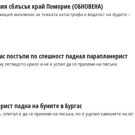
кия сблъсък край Поморие (ОБНОВЕНА)
ация виновник за тежката катастрофа е водачът на Аудито –
гас постъпи по спешност паднал парапланерист
у летящото крило и не е успял да се приземи на пясъка
ист падна на буните в Бургас
, опитал е да се приземи на пясъка, но е уцелил камъните на юг