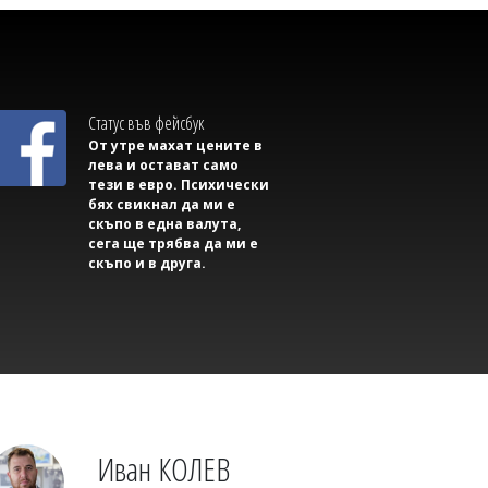
Михаил ДИМИТРОВ
Съветник иска да направи секс парти в
сградата на Общината, плаши със съд,
ако му откажат
Статус във фейсбук
От утре махат цените в
лева и остават само
тези в евро. Психически
бях свикнал да ми е
скъпо в една валута,
сега ще трябва да ми е
скъпо и в друга.
Михаил ДИМИТРОВ
Трима маскирани нападнаха и
изнасилиха млад мъж в Англия
Иван КОЛЕВ