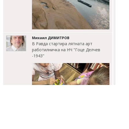
Михаил ДИМИТРОВ
В Равда стартира лятната арт
работилничка на НЧ "Гоце Делчев
-1943"