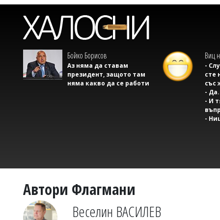
Бойко Борисов
Виц н
Аз няма да ставам
- Сл
президент, защото там
сте 
няма какво да се работи
със 
- Да.
- И 
въпр
- Ни
Автори Флагмани
Веселин ВАСИЛЕВ