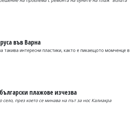
решение на проблема с ремонта на буните на плаж "Болата"
руса във Варна
ма такива интересни пластики, както е пикаещото момченце в
 български плажове изчезва
 село, през което се минава на път за нос Калиакра