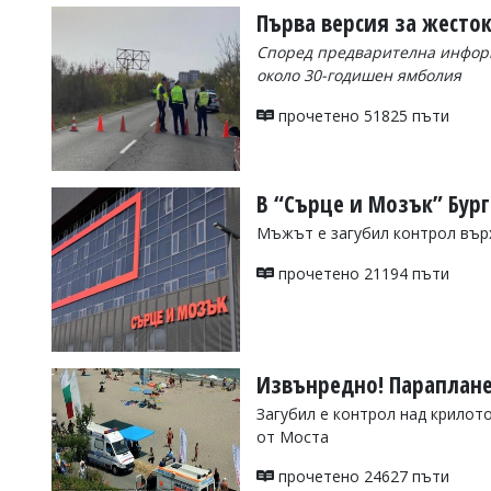
Първа версия за жесто
Според предварителна информ
около 30-годишен ямболия
прочетено 51825 пъти
В “Сърце и Мозък” Бур
Мъжът е загубил контрол върх
прочетено 21194 пъти
Извънредно! Парапланер
Загубил е контрол над крилото
от Моста
прочетено 24627 пъти