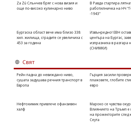
Za Zú Слънчев бряг с нова визия и
В Равда стартира лятна
още по-високо кулинарно ниво
работилничка на НЧ "Г
-1943"
Бургаска област вече има близо 338
Извънредно! ЕВН остав
хил. жилища, сградите се увеличиха с
центъра на Бургас, зав
453 за година
изпразниха в разгара 
(СНИМКИ)
Свят
Рейн падна до невиждано ниво,
Гърция засили проверк
сушата задушава речния транспорт в
плажовете, глобите сти
Европа
евро
Нефтохимик привлече офанзивен
Мароко се чувства оку
халф
Влиянието на Тръмп е 
на прожекторите след 
Сеута