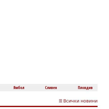
Нефтохимик привлече офанзивен
халф
Димитър КИРЯКОВ
Бургаска област вече има близо 338
хил. жилища, сградите се увеличиха с
453 за година
Ямбол
Сливен
Пловдив
Всички новини