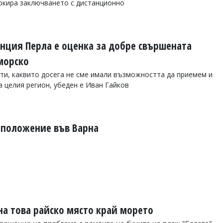
окира заключването с дистанционно
нция Перла е оценка за добре свършената
морско
ти, каквито досега не сме имали възможността да приемем и
а целия регион, убеден е Иван Гайков
 положение във Варна
на това райско място край морето