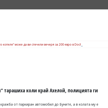
о копеле“ може да ви спечели вечеря за 200 евро в Dock 5, вижте подробн
а“ тарашиха коли край Ахелой, полицията ги
 кражба от паркиран автомобил до Буните, а в колата му е