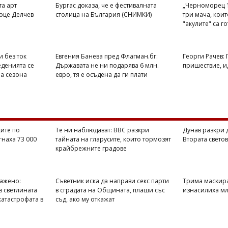
та арт
Бургас доказа, че е фестивалната
„Черноморец 1
оце Делчев
столица на България (СНИМКИ)
три мача, кои
"акулите" са г
и без ток
Евгения Банева пред Флагман.бг:
Георги Рачев:
еденията се
Държавата не ни подарява 6 млн.
пришествие, ид
на сезона
евро, тя е осъдена да ги плати
ите по
Те ни наблюдават: BBC разкри
Дунав разкри 
гнаха 73 000
тайната на гларусите, които тормозят
Втората свето
крайбрежните градове
ражено:
Съветник иска да направи секс парти
Трима маскир
в светлината
в сградата на Общината, плаши със
изнасилиха мл
катастрофата в
съд, ако му откажат