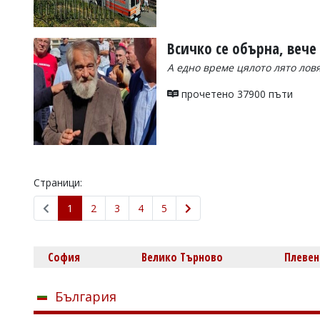
Всичко се обърна, вече
А едно време цялото лято лов
прочетено 37900 пъти
Страници:
1
2
3
4
5
София
Велико Търново
Плевен
България