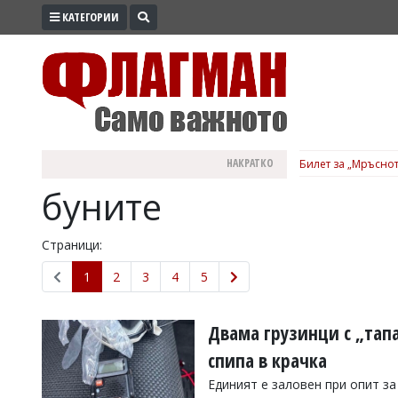
КАТЕГОРИИ
ПРОМО
ЗОНА
ИЗБОРИ
2026
ПРАКТИЧНО
НАКРАТКО
Билет за „Мръснот
КУЛТУРА
буните
ЗДРАВЕ
ПОЛИТИКА
Страници:
ОБЩИНИ
1
2
3
4
5
ОБЩЕСТВО
ЛАЙФСТАЙЛ
Двама грузинци с „тап
ВОЙНАТА
спипа в крачка
В
Единият е заловен при опит за