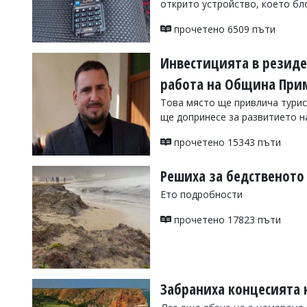
открито устройство, което бл
УКРАЙНА
СПОРТ
прочетено 6509 пъти
РАЗСЛЕДВАНЕ
Инвестицията в резиде
БИЗНЕС
работа на Община При
ЮГ
Това място ще привлича турис
ще допринесе за развитието н
Управители:
Веселин
прочетено 15343 пъти
Василев,
email:
Решиха за бедственото
v.vasilev@flagman.bg
Катя
Ето подробности
Касабова,
еmail:
k.kassabova@flagman.bg
прочетено 17823 пъти
Главен
редактор:
Иван
Колев,
email:
Забраниха концесията 
office@flagman.bg