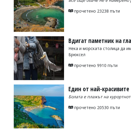
Все още обаче не е намерено 
Коментарите
прочетено 23238 пъти
под
статиите
се
въвеждат
от
читателите
Вдигат паметник на гла
и
Нека и морската столица да и
редакцията
не
Брюксел
носи
отговорност
прочетено 9910 пъти
за
тях!
Ако
откриете
Един от най-красивите
обиден
за
Болата е плажът на курортното
вас
коментар,
прочетено 20530 пъти
моля
сигнализирайте
ни!