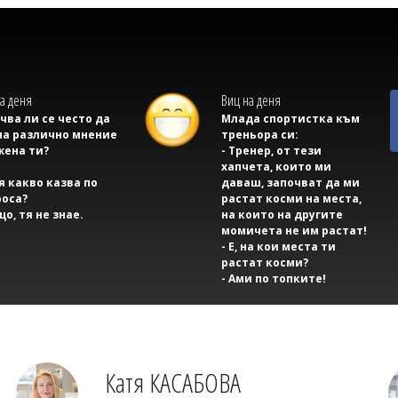
а деня
Виц на деня
учва ли се често да
Млада спортистка към
на различно мнение
треньора си:
жена ти?
- Тренер, от тези
хапчета, които ми
тя какво казва по
даваш, започват да ми
оса?
растат косми на места,
що, тя не знае.
на които на другите
момичета не им растат!
- Е, на кои места ти
растат косми?
- Ами по топките!
Катя КАСАБОВА