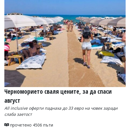
Коментарите
под
статиите
се
въвеждат
от
читателите
и
редакцията
не
носи
отговорност
за
тях!
Ако
откриете
Черноморието сваля цените, за да спаси
обиден
за
август
вас
коментар,
All inclusive оферти паднаха до 33 евро на човек заради
моля
слаба заетост
сигнализирайте
ни!
прочетено 4506 пъти