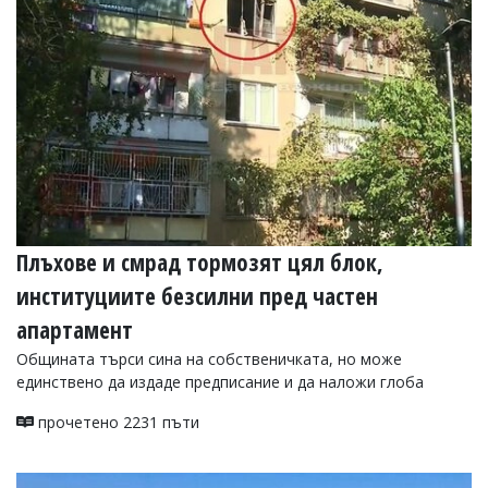
УКРАЙНА
СПОРТ
РАЗСЛЕДВАНЕ
БИЗНЕС
ЮГ
Управители:
Веселин
Василев,
Плъхове и смрад тормозят цял блок,
email:
v.vasilev@flagman.bg
институциите безсилни пред частен
Катя
Касабова,
апартамент
еmail:
k.kassabova@flagman.bg
Общината търси сина на собственичката, но може
Главен
единствено да издаде предписание и да наложи глоба
редактор:
Иван
прочетено 2231 пъти
Колев,
email:
office@flagman.bg