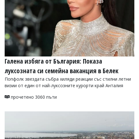
Галена избяга от България: Показа
луксозната си семейна ваканция в Белек
Попфолк звездата събра хиляди реакции със стилни летни
визии от един от най-луксозните курорти край Анталия
прочетено 3060 пъти