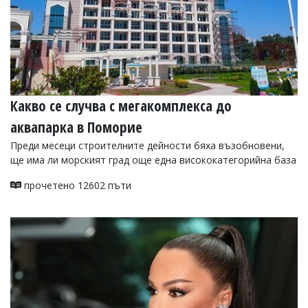
Какво се случва с мегакомплекса до
аквапарка в Поморие
Преди месеци строителните дейности бяха възобновени,
ще има ли морският град още една висококатегорийна база
прочетено 12602 пъти