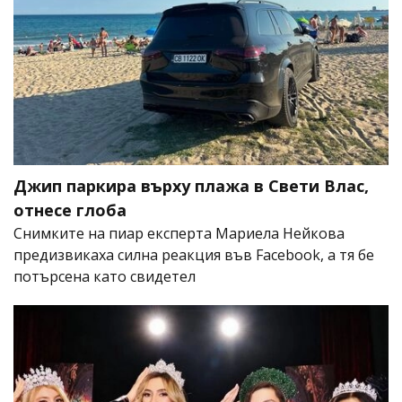
Джип паркира върху плажа в Свети Влас,
отнесе глоба
Снимките на пиар експерта Мариела Нейкова
предизвикаха силна реакция във Facebook, а тя бе
потърсена като свидетел