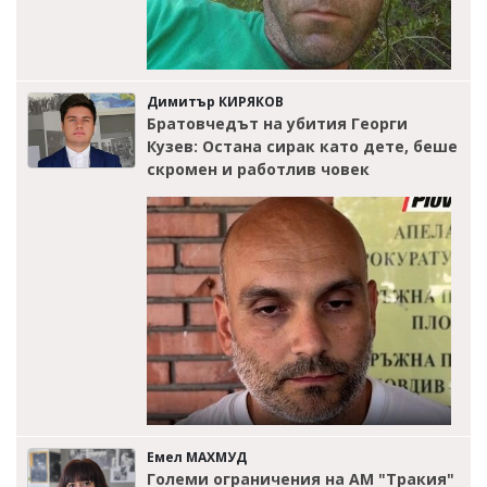
Димитър КИРЯКОВ
Братовчедът на убития Георги
Кузев: Остана сирак като дете, беше
скромен и работлив човек
Емел МАХМУД
Големи ограничения на АМ "Тракия"