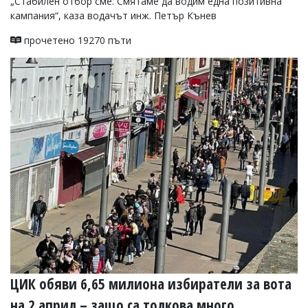
„Стабилен отбор сме. Смятаме да водим една позитивна
кампания“, каза водачът инж. Петър Кънев
прочетено 19270 пъти
ЦИК обяви 6,65 милиона избиратели за вота
на 2 април – защо са толкова много