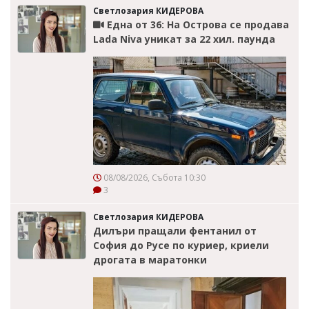
Светлозария КИДЕРОВА
Една от 36: На Острова се продава
Lada Niva уникат за 22 хил. паунда
08/08/2026, Събота 10:30
3
Светлозария КИДЕРОВА
Дилъри пращали фентанил от
София до Русе по куриер, криели
дрогата в маратонки