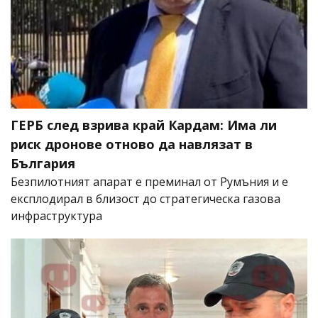
ГЕРБ след взрива край Кардам: Има ли
риск дронове отново да навлязат в
България
Безпилотният апарат е преминал от Румъния и е
експлодирал в близост до стратегическа газова
инфраструктура