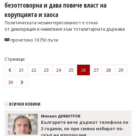
безотговорна и дава повече власт на
корупцията и хаоса
Политическата незаинтересованост е отказ
от демокрация и намигване към тоталитарната държава
прочетено 10750 пъти
Страници:
21
22
23
24
25
26
27
28
29
30
ВСИЧКИ НОВИНИ
Михаил ДИМИТРОВ
Българите вече държат телефона по
3 години, но при смяна избират по-
скъп на изплащане