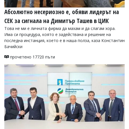
Коментарите
Абсолютно несериозно е, обяви лидерът на
под
статиите
СЕК за сигнала на Димитър Ташев в ЦИК
се
въвеждат
Това не ми е личната фирма да махам и да слагам хора.
от
Има си процедура, която е задействана и решение на
читателите
последна инстанция, което е в наша полза, каза Константин
и
Бачийски
редакцията
не
прочетено 17720 пъти
носи
отговорност
за
тях!
Ако
откриете
обиден
за
вас
коментар,
моля
сигнализирайте
ни!