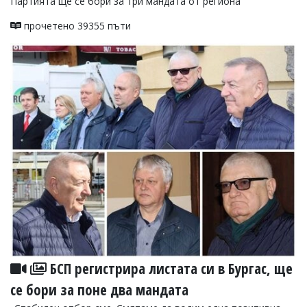
Партията ще се бори за три мандата от региона
прочетено 39355 пъти
БСП регистрира листата си в Бургас, ще
се бори за поне два мандата