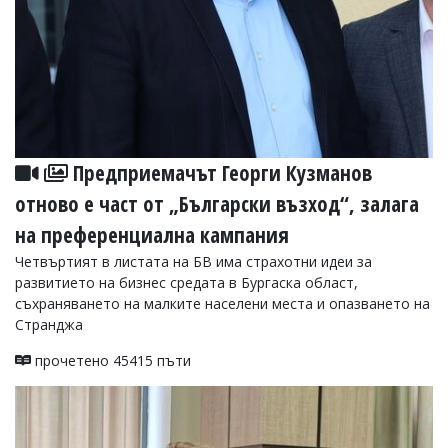
Предприемачът Георги Кузманов
отново е част от „Български възход“, залага
на преференциална кампания
Четвъртият в листата на БВ има страхотни идеи за
развитието на бизнес средата в Бургаска област,
съхраняването на малките населени места и опазването на
Странджа
прочетено 45415 пъти