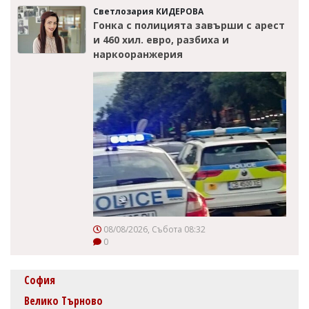
Светлозария КИДЕРОВА
Гонка с полицията завърши с арест
и 460 хил. евро, разбиха и
наркооранжерия
08/08/2026, Събота 08:32
0
София
Велико Търново