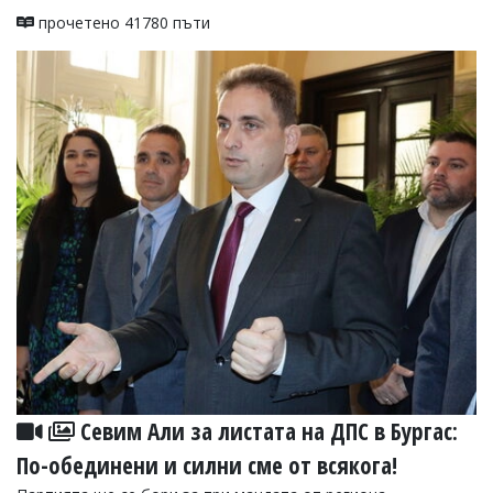
прочетено 41780 пъти
Севим Али за листата на ДПС в Бургас:
По-обединени и силни сме от всякога!