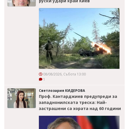
руски удари край Киев
08/08/2026, Събота 13:00
1
Светлозария КИДЕРОВА
Проф. Кантарджиев предупреди за
западнонилската треска: Най-
застрашени са хората над 60 години