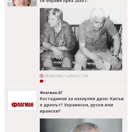
се оправя през 2030 г.
08/08/2026, Събота 17:00
1
Флагман.БГ
Костадинов за нахлулия дрон: Какъв
е дронът? Украински, руски или
ирански?