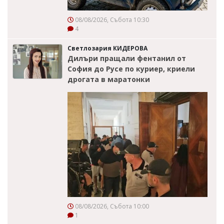
08/08/2026, Събота 10:30
4
Светлозария КИДЕРОВА
Дилъри пращали фентанил от
София до Русе по куриер, криели
дрогата в маратонки
08/08/2026, Събота 10:00
1