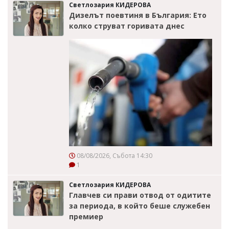
Светлозария КИДЕРОВА
Дизелът поевтиня в България: Ето
колко струват горивата днес
08/08/2026, Събота 14:30
1
Светлозария КИДЕРОВА
Главчев си прави отвод от одитите
за периода, в който беше служебен
премиер