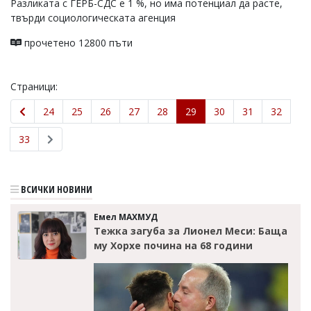
Разликата с ГЕРБ-СДС е 1 %, но има потенциал да расте,
твърди социологическата агенция
прочетено 12800 пъти
Страници:
24
25
26
27
28
29
30
31
32
33
ВСИЧКИ НОВИНИ
Емел МАХМУД
Тежка загуба за Лионел Меси: Баща
му Хорхе почина на 68 години