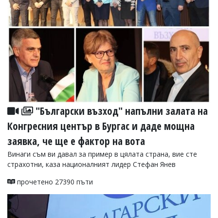
"Български възход" напълни залата на
Конгресния център в Бургас и даде мощна
заявка, че ще е фактор на вота
Винаги съм ви давал за пример в цялата страна, вие сте
страхотни, каза националният лидер Стефан Янев
прочетено 27390 пъти