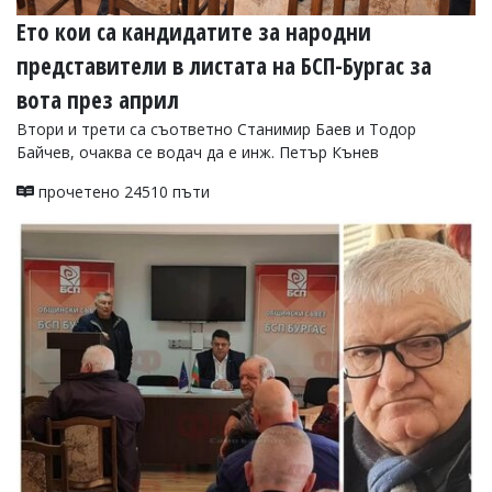
Ето кои са кандидатите за народни
представители в листата на БСП-Бургас за
вота през април
Втори и трети са съответно Станимир Баев и Тодор
Байчев, очаква се водач да е инж. Петър Кънев
прочетено 24510 пъти