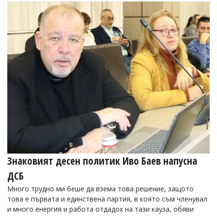
Знаковият десен политик Иво Баев напусна
ДСБ
Много трудно ми беше да взема това решение, защото
това е първата и единствена партия, в която съм членувал
и много енергия и работа отдадох на тази кауза, обяви