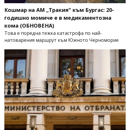
Кошмар на АМ „Тракия" към Бургас: 20-
годишно момиче е в медикаментозна
кома (ОБНОВЕНА)
Това е поредна тежка катастрофа по най-
натоварения маршрут към Южното Черноморие