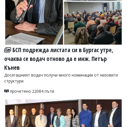
БСП подрежда листата си в Бургас утре,
очаква се водач отново да е инж. Петър
Кънев
Досегашният водач получи много номинации от низовите
структури
прочетено 22084 пъти