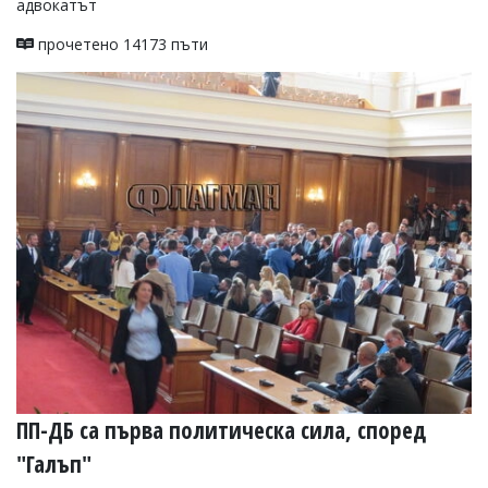
адвокатът
прочетено 14173 пъти
ПП-ДБ са първа политическа сила, според
"Галъп"