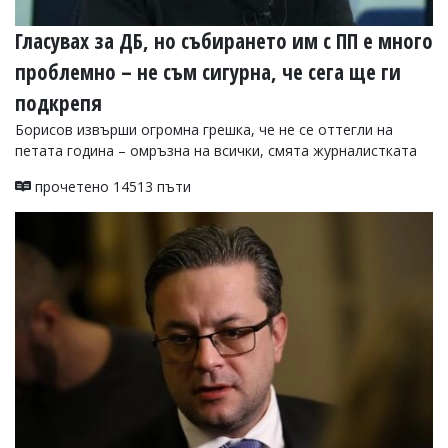
Коментарите
Гласувах за ДБ, но събирането им с ПП е много
под
статиите
проблемно – не съм сигурна, че сега ще ги
се
въвеждат
подкрепя
от
Борисов извърши огромна грешка, че не се оттегли на
читателите
и
петата година – омръзна на всички, смята журналистката
редакцията
не
прочетено 14513 пъти
носи
отговорност
за
тях!
Ако
откриете
обиден
за
вас
коментар,
моля
сигнализирайте
ни!