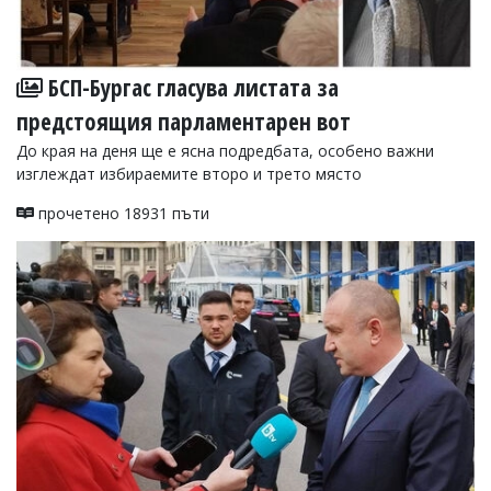
БСП-Бургас гласува листата за
предстоящия парламентарен вот
До края на деня ще е ясна подредбата, особено важни
изглеждат избираемите второ и трето място
прочетено 18931 пъти