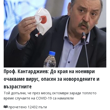
Проф. Кантарджиев: До края на ноември
очакваме вирус, опасен за новородените и
възрастните
Той допълни, че през месец октомври заради топлото
време случаите на COVID-19 са намалели
прочетено 12432 пъти