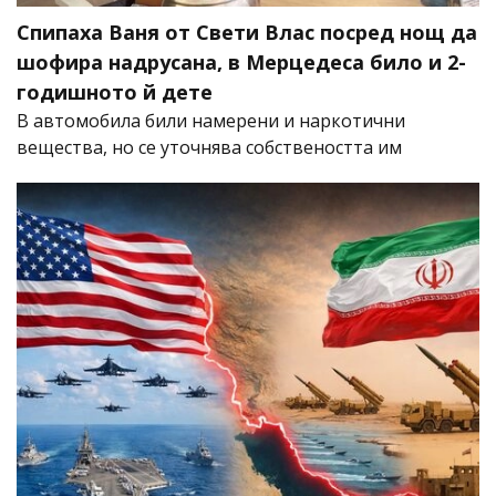
Спипаха Ваня от Свети Влас посред нощ да
шофира надрусана, в Мерцедеса било и 2-
годишното й дете
В автомобила били намерени и наркотични
вещества, но се уточнява собствеността им