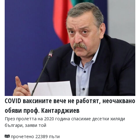
COVID ваксините вече не работят, неочаквано
обяви проф. Кантарджиев
През пролетта на 2020 година спасихме десетки хиляди
българи, заяви той
прочетено 22389 пъти