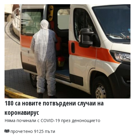
180 са новите потвърдени случаи на
коронавирус
Няма починали с COVID-19 през денонощието
прочетено 9125 пъти