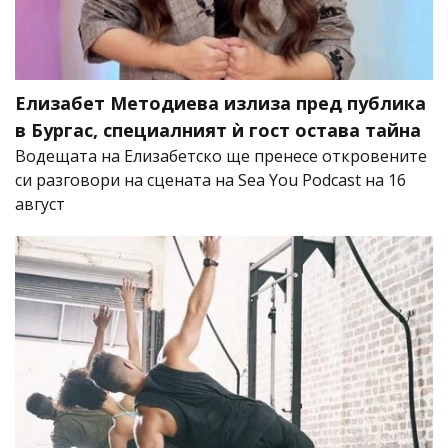
Елизабет Методиева излиза пред публика
в Бургас, специалният ѝ гост остава тайна
Водещата на Елизабетско ще пренесе откровените
си разговори на сцената на Sea You Podcast на 16
август