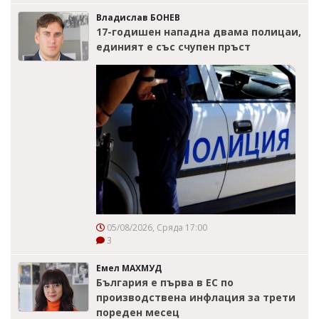
Владислав БОНЕВ
17-годишен нападна двама полицаи,
единият е със счупен пръст
05/08/2026, Сряда 17:00
3
Емел МАХМУД
България е първа в ЕС по
производствена инфлация за трети
пореден месец