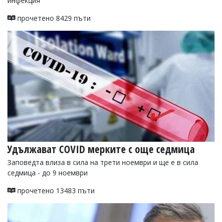
инфекция
Коментарите
прочетено 8429 пъти
под
статиите
се
въвеждат
от
читателите
и
редакцията
не
носи
отговорност
за
тях!
Ако
откриете
Удължават COVID мерките с още седмица
обиден
Заповедта влиза в сила на трети ноември и ще е в сила
за
вас
седмица - до 9 ноември
коментар,
моля
прочетено 13483 пъти
сигнализирайте
ни!