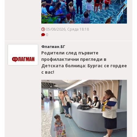
05/08/2026, Сряда 18:18
0
Флагман.БГ
Родители след първите
профилактични прегледи в
Детската болница: Бургас се гордее
с вас!