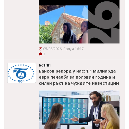
05/08/2026, Сряда 16:17
3
БсТПП
Банков рекорд у нас: 1,1 милиарда
евро печалба за половин година и
силен ръст на чуждите инвестиции