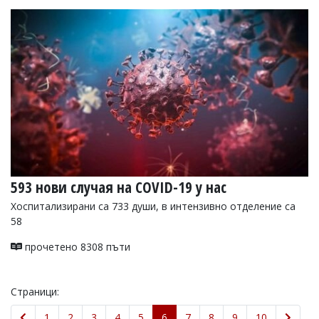
593 нови случая на COVID-19 у нас
Хоспитализирани са 733 души, в интензивно отделение са
58
прочетено 8308 пъти
Страници:
1
2
3
4
5
6
7
8
9
10