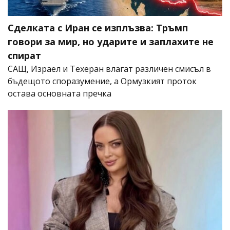
Сделката с Иран се изплъзва: Тръмп
говори за мир, но ударите и заплахите не
спират
САЩ, Израел и Техеран влагат различен смисъл в
бъдещото споразумение, а Ормузкият проток
остава основната пречка