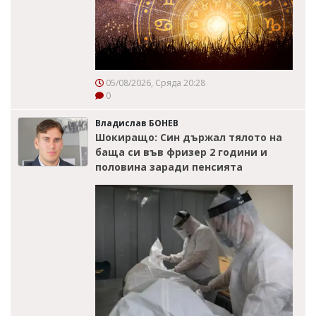
05/08/2026, Сряда 20:28
0
Владислав БОНЕВ
Шокиращо: Син държал тялото на
баща си във фризер 2 години и
половина заради пенсията