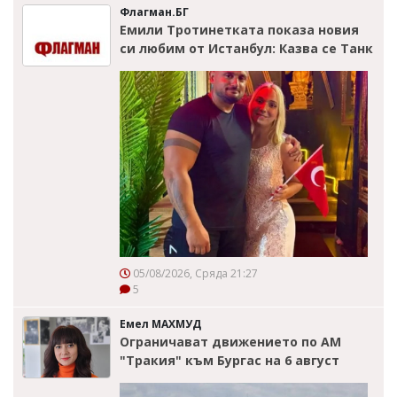
Флагман.БГ
Емили Тротинетката показа новия
си любим от Истанбул: Казва се Танк
05/08/2026, Сряда 21:27
5
Емел МАХМУД
Ограничават движението по АМ
"Тракия" към Бургас на 6 август