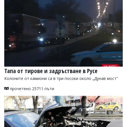
Тапа от тирове и задръстване в Русе
Колоните от камиони са в три посоки около „Дунав мост“
прочетено 25711 пъти