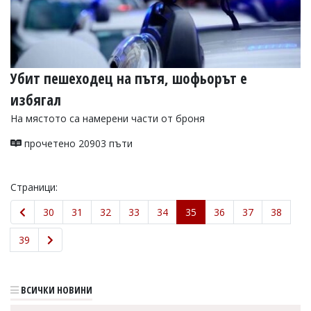
Убит пешеходец на пътя, шофьорът е
избягал
На мястото са намерени части от броня
прочетено 20903 пъти
Страници:
30
31
32
33
34
35
36
37
38
39
ВСИЧКИ НОВИНИ