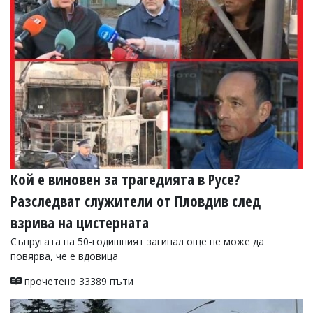
Кой е виновен за трагедията в Русе?
Разследват служители от Пловдив след
взрива на цистерната
Съпругата на 50-годишният загинал още не може да
повярва, че е вдовица
прочетено 33389 пъти