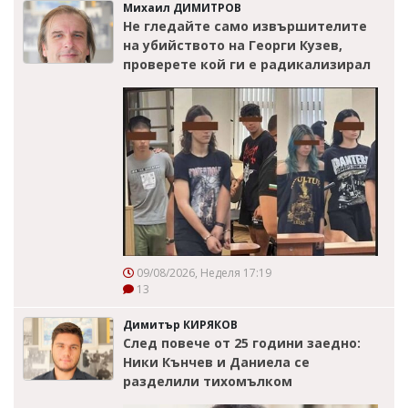
Михаил ДИМИТРОВ
Не гледайте само извършителите
на убийството на Георги Кузев,
проверете кой ги е радикализирал
09/08/2026, Неделя 17:19
13
Димитър КИРЯКОВ
След повече от 25 години заедно:
Ники Кънчев и Даниела се
разделили тихомълком