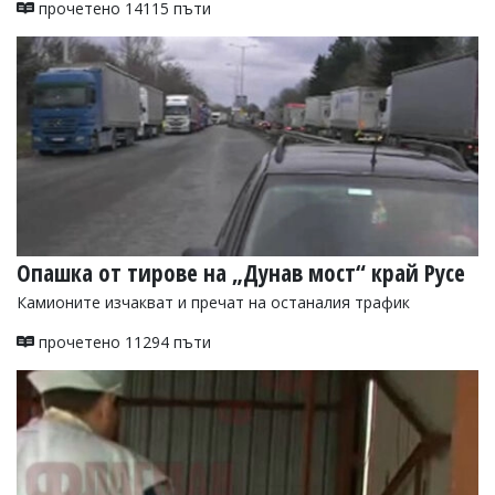
прочетено 14115 пъти
Коментарите
под
статиите
се
въвеждат
от
читателите
и
редакцията
не
носи
отговорност
за
Опашка от тирове на „Дунав мост“ край Русе
тях!
Камионите изчакват и пречат на останалия трафик
Ако
откриете
прочетено 11294 пъти
обиден
за
вас
коментар,
моля
сигнализирайте
ни!