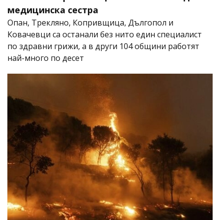
медицинска сестра
Опан, Трекляно, Копривщица, Дългопол и
Ковачевци са останали без нито един специалист
по здравни грижи, а в други 104 общини работят
най-много по десет