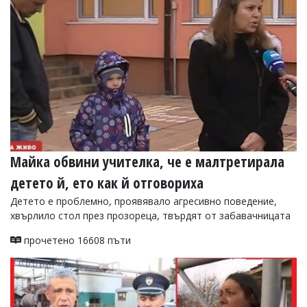
Майка обвини учителка, че е малтретирала
детето й, ето как й отговориха
Детето е проблемно, проявявало агресивно поведение,
хвърлило стол през прозореца, твърдят от забавачницата
прочетено 16608 пъти