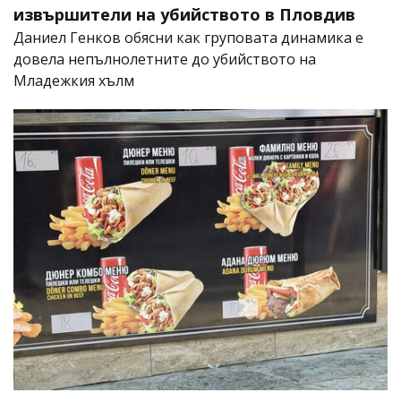
извършители на убийството в Пловдив
Даниел Генков обясни как груповата динамика е
довела непълнолетните до убийството на
Младежкия хълм