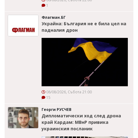
1
Флагман.БГ
Украйна: България не е била цел на
падналия дрон
08/08/2026, Събота 21:00
15
Георги РУСЧЕВ
Дипломатически ход след дрона
край Кардам: МВнР привика
украинския посланик