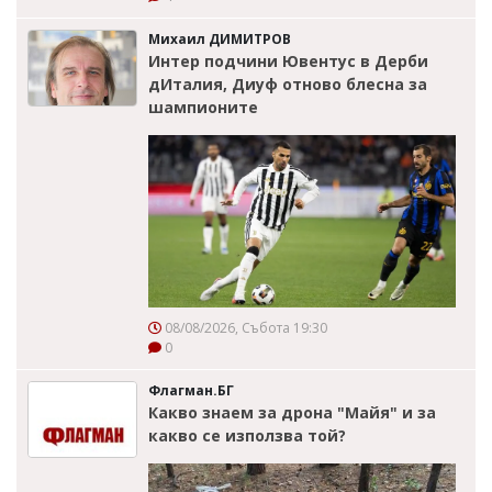
Михаил ДИМИТРОВ
Интер подчини Ювентус в Дерби
дИталия, Диуф отново блесна за
шампионите
08/08/2026, Събота 19:30
0
Флагман.БГ
Какво знаем за дрона "Майя" и за
какво се използва той?