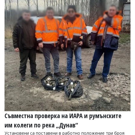
Съвместна проверка на ИАРА и румънските
им колеги по река „Дунав“
Установени са поставени в работно положение три броя