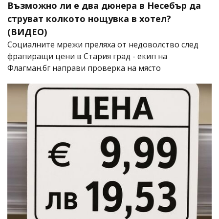
Възможно ли е два дюнера в Несебър да
струват колкото нощувка в хотел?
(ВИДЕО)
Социалните мрежи преляха от недоволство след
фрапиращи цени в Стария град - екип на
Флагман.бг направи проверка на място