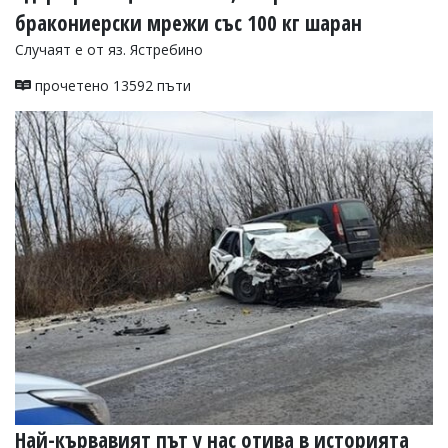
бракониерски мрежи със 100 кг шаран
Коментарите
под
Случаят е от яз. Ястребино
статиите
се
прочетено 13592 пъти
въвеждат
от
читателите
и
редакцията
не
носи
отговорност
за
тях!
Ако
откриете
обиден
за
вас
коментар,
моля
сигнализирайте
ни!
Най-кървавият път у нас отива в историята