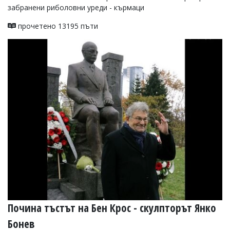
забранени риболовни уреди - кърмаци
прочетено 13195 пъти
Почина тъстът на Бен Крос - скулпторът Янко
Бонев