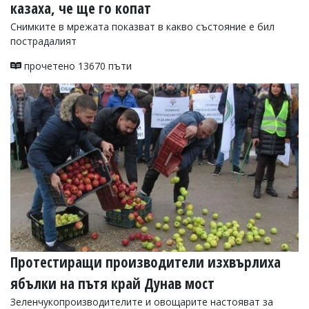
казаха, че ще го копат
Снимките в мрежата показват в какво състояние е бил
пострадалият
прочетено 13670 пъти
Протестиращи производители изхвърлиха
ябълки на пътя край Дунав мост
Зеленчукопроизводителите и овощарите настояват за