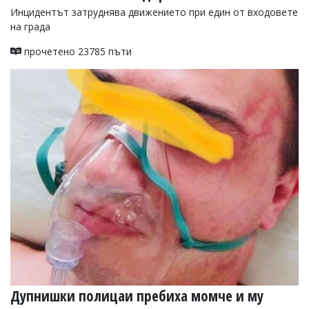
Инцидентът затруднява движението при един от входовете
на града
прочетено 23785 пъти
Дупнишки полицаи пребиха момче и му