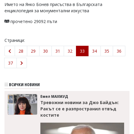
Името на Янко Бонев присъства в Българската
енциклопедия за монументални изкуства
прочетено 29092 пъти
Страници:
28
29
30
31
32
33
34
35
36
37
ВСИЧКИ НОВИНИ
Емел МАХМУД
Тревожни новини за Джо Байдън:
Ракът се е разпространил отвъд
костите