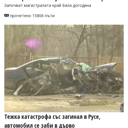
Започват магистралата край Бяла догодина
прочетено 15806 пъти
Тежка катастрофа със загинал в Русе,
автомобил се заби в дърво