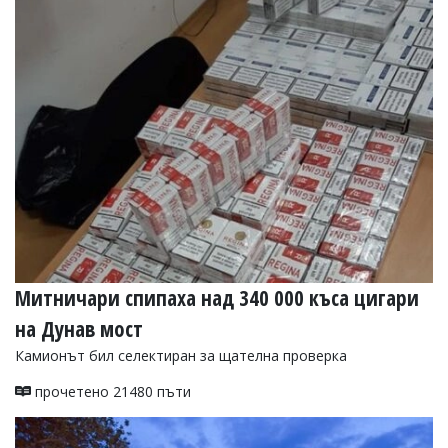
Митничари спипаха над 340 000 къса цигари
на Дунав мост
Камионът бил селектиран за щателна проверка
прочетено 21480 пъти