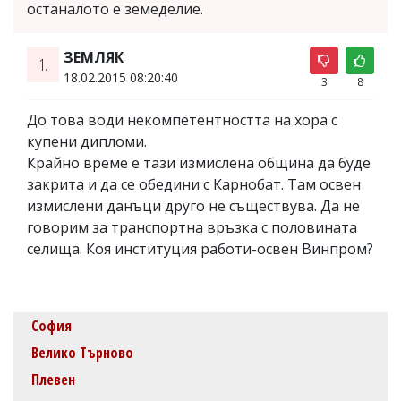
останалото е земеделие.
ЗЕМЛЯК
1.
18.02.2015 08:20:40
3
8
До това води некомпетентността на хора с
купени дипломи.
Крайно време е тази измислена община да буде
закрита и да се обедини с Карнобат. Там освен
измислени данъци друго не съществува. Да не
говорим за транспортна връзка с половината
селища. Коя институция работи-освен Винпром?
София
Велико Търново
Плевен