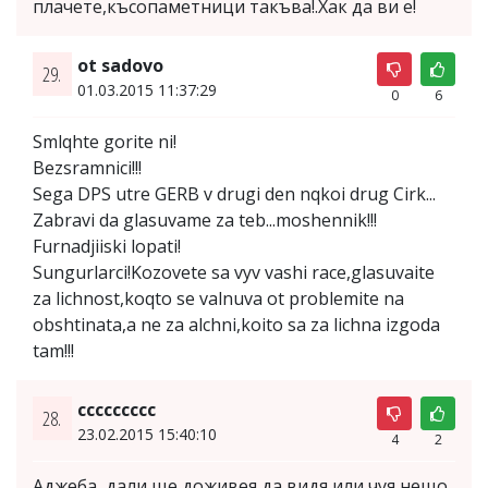
плачете,късопаметници такъва!.Хак да ви е!
ot sadovo
29.
01.03.2015 11:37:29
0
6
Smlqhte gorite ni!
Bezsramnici!!!
Sega DPS utre GERB v drugi den nqkoi drug Cirk...
Zabravi da glasuvame za teb...moshennik!!!
Furnadjiiski lopati!
Sungurlarci!Kozovete sa vyv vashi race,glasuvaite
za lichnost,koqto se valnuva ot problemite na
obshtinata,a ne za alchni,koito sa za lichna izgoda
tam!!!
ccccccccc
28.
23.02.2015 15:40:10
4
2
Аджeба, дали ще доживея да видя или чуя нещо