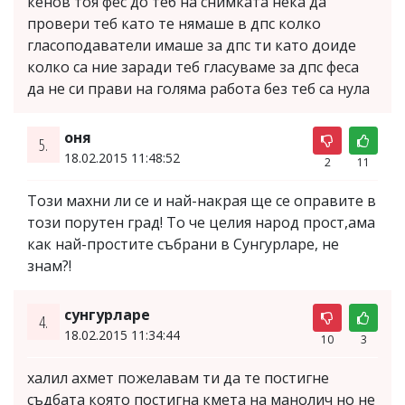
кенов тоя фес до теб на снимката нека да
провери теб като те нямаше в дпс колко
гласоподаватели имаше за дпс ти като доиде
колко са ние заради теб гласуваме за дпс феса
да не си прави на голяма работа без теб са нула
оня
5.
18.02.2015 11:48:52
2
11
Този махни ли се и най-накрая ще се оправите в
този порутен град! То че целия народ прост,ама
как най-простите събрани в Сунгурларе, не
знам?!
сунгурларе
4.
18.02.2015 11:34:44
10
3
халил ахмет пожелавам ти да те постигне
съдбата която постигна кмета на манолич но не