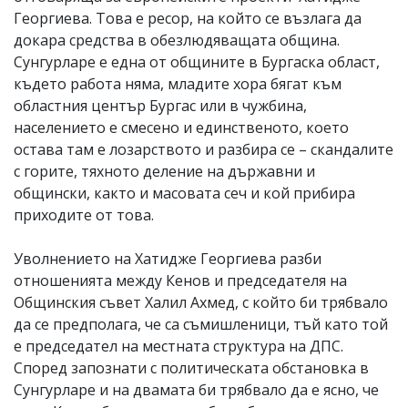
Георгиева. Това е ресор, на който се възлага да
докара средства в обезлюдяващата община.
Сунгурларе е една от общините в Бургаска област,
където работа няма, младите хора бягат към
областния център Бургас или в чужбина,
населението е смесено и единственото, което
остава там е лозарството и разбира се – скандалите
с горите, тяхното деление на държавни и
общински, както и масовата сеч и кой прибира
приходите от това.
Уволнението на Хатидже Георгиева разби
отношенията между Кенов и председателя на
Общинския съвет Халил Ахмед, с който би трябвало
да се предполага, че са съмишленици, тъй като той
е председател на местната структура на ДПС.
Според запознати с политическата обстановка в
Сунгурларе и на двамата би трябвало да е ясно, че