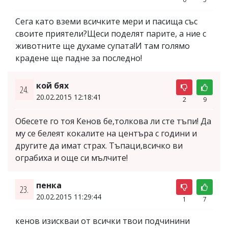
Сега като вземи всичките мери и пасища със
своите приятели?Щеси поделят парите, а ние с
животните ще духаме супата!И там голямо
крадене ще падне за последно!
кой бях
24.
20.02.2015 12:18:41
2
9
Обесете го тоя Кенов бе,толкова ли сте тъпи! Да
му се белеят кокалите на центъра с години и
другите да имат страх. Тъпаци,всичко ви
ограбиха и още си мълчите!
пенка
23.
20.02.2015 11:29:44
1
7
кенов изискваи от всички твои подчинини