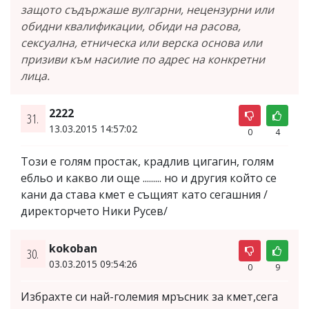
защото съдържаше вулгарни, нецензурни или
обидни квалификации, обиди на расова,
сексуална, етническа или верска основа или
призиви към насилие по адрес на конкретни
лица.
2222
31.
13.03.2015 14:57:02
0
4
Този е голям простак, крадлив цигагин, голям
ебльо и какво ли още ......... но и другия който се
кани да става кмет е същият като сегашния /
директорчето Ники Русев/
kokoban
30.
03.03.2015 09:54:26
0
9
Избрахте си най-големия мръсник за кмет,сега