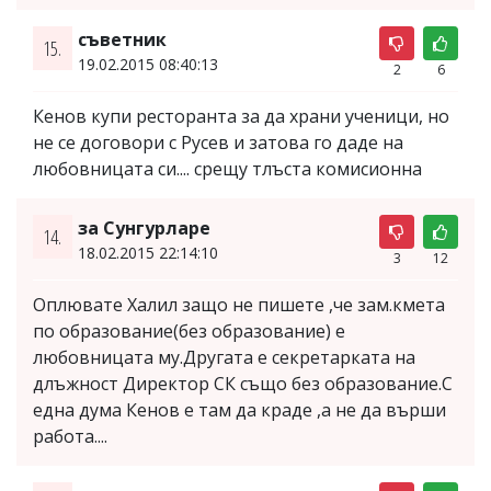
съветник
15.
19.02.2015 08:40:13
2
6
Кенов купи ресторанта за да храни ученици, но
не се договори с Русев и затова го даде на
любовницата си.... срещу тлъста комисионна
за Сунгурларе
14.
18.02.2015 22:14:10
3
12
Оплювате Халил защо не пишете ,че зам.кмета
по образование(без образование) е
любовницата му.Другата е секретарката на
длъжност Директор СК също без образование.С
една дума Кенов е там да краде ,а не да върши
работа....