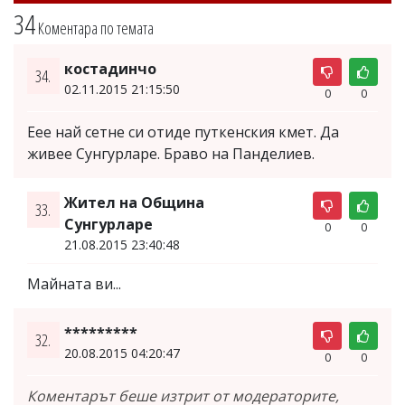
34
Коментара по темата
костадинчо
34.
02.11.2015 21:15:50
0
0
Еее най сетне си отиде путкенския кмет. Да
живее Сунгурларе. Браво на Панделиев.
Жител на Община
33.
Сунгурларе
0
0
21.08.2015 23:40:48
Майната ви...
*********
32.
20.08.2015 04:20:47
0
0
Коментарът беше изтрит от модераторите,