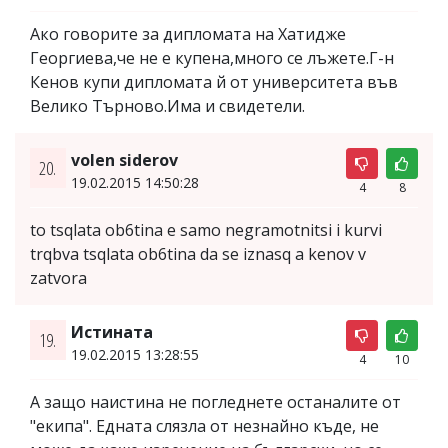
Ако говорите за дипломата на Хатидже
Георгиева,че не е купена,много се лъжете.Г-н
Кенов купи дипломата й от университета във
Велико Търново.Има и свидетели.
volen siderov
20.
19.02.2015 14:50:28
4
8
to tsqlata ob6tina e samo negramotnitsi i kurvi
trqbva tsqlata ob6tina da se iznasq a kenov v
zatvora
Истината
19.
19.02.2015 13:28:55
4
10
А защо наистина не погледнете останалите от
"екипа". Едната слязла от незнайно къде, не