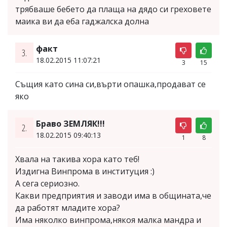
трябваше бебето да плаща на дядо си греховете
маика ви да еба гаджалска долна
фaкт
3.
18.02.2015 11:07:21
3
15
Същия кaто синa си,върти опaшкa,продaвaт се
яко
Браво ЗЕМЛЯК!!!
2.
18.02.2015 09:40:13
1
8
Хвала на такива хора като теб!
Издигна Винпрома в институция :)
А сега сериозно.
Какви предприятия и заводи има в общината,че
да работят младите хора?
Има няколко винпрома,някоя малка мандра и