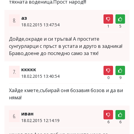
тяхната воденица.Прост народ!!!
аз
8.
18.02.2015 13:47:54
1
5
Дойде,окраде и си тръгва! А простите
сунгурларци с пръст в устата и друго в задника!
Браво,доене до последно само за тях!
ккккк
7.
18.02.2015 13:40:54
0
9
Хайде кмете,събирай оня бозавия бозов и да ви
няма!
иван
6.
18.02.2015 12:14:19
6
6