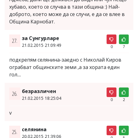
хубаво, което се случва в тази община :) Най-
доброто, което може да се случи, е да се влее в
Община Карнобат.
за Сунгурларе
27.
21.02.2015 21:09:49
0
7
подкрепям селянина-заедно с Николай Киров
ограбват общинските земи ,а за хората един
гол....
безразличен
26.
21.02.2015 18:25:04
0
2
v
селянина
25.
20.02.2015 21:39:06
0
5