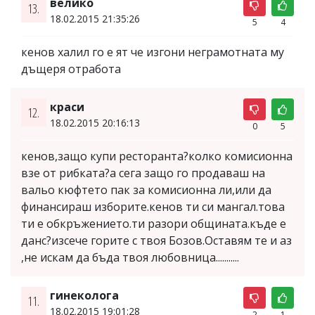
велико
13.
18.02.2015 21:35:26
5
4
кенов халил го е ят че изгони неграмотната му
дъщеря отработа
краси
12.
18.02.2015 20:16:13
0
5
кенов,защо купи ресторанта?колко комисионна
взе от рибката?а сега защо го продаваш на
вальо кюфтето пак за комисионна ли,или да
финансираш изборите.кенов ти си мангал.това
ти е обкръжението.ти разори общината.къде е
данс?изсече горите с твоя Бозов.Оставям те и аз
,не искам да бъда твоя любовница...........
гинеколога
11.
18.02.2015 19:01:28
2
1