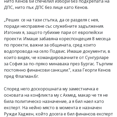
нито Кенов би спечелил избори без подкрепата на
ДПС, нито пък ДПС без лице като Кенов.
„Реших се на тази стъпка, да се разделя с нея,
поради несправяне със служебните задължения.
Изгоних я, защото губихме пари от европейски
проекти. Имаше забавяна кореспондеция 8 месеца
по проекти, важни за общината, сред които
водопровода на село Подвис. Имаше документи, в
които видях, че командировачните от Сунгурларе
за София за по-пряко минаваха през Бургас. Търпим
постоянно финансови санкции.”, каза Георги Кенов
пред Флагман.бг.
Според него доскорошната му заместничка е
основата на конфликта му с Ахмед, макар че тя не
била политическо назначение, а я бил наел като
експерт. На нейно място в момента е назначен
Ружди Хаджен, който досега е бил финансов експерт