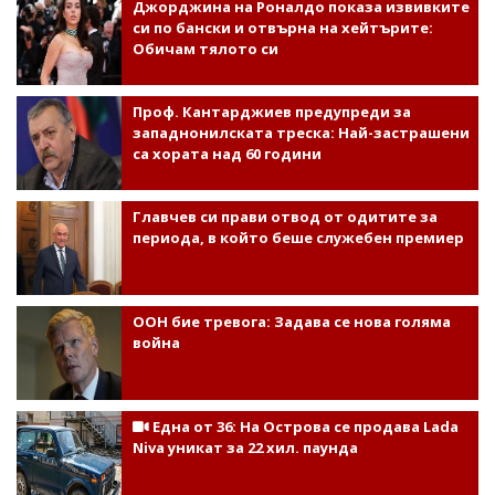
Джорджина на Роналдо показа извивките
си по бански и отвърна на хейтърите:
Обичам тялото си
Проф. Кантарджиев предупреди за
западнонилската треска: Най-застрашени
са хората над 60 години
Главчев си прави отвод от одитите за
периода, в който беше служебен премиер
ООН бие тревога: Задава се нова голяма
война
Една от 36: На Острова се продава Lada
Niva уникат за 22 хил. паунда