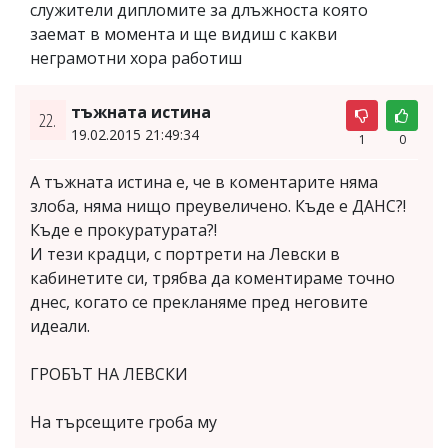
служители дипломите за длъжноста която
заемат в момента и ще видиш с какви
неграмотни хора работиш
тъжната истина
22.
19.02.2015 21:49:34
1
0
А тъжната истина е, че в коментарите няма
злоба, няма нищо преувеличено. Къде е ДАНС?!
Къде е прокуратурата?!
И тези крадци, с портрети на Левски в
кабинетите си, трябва да коментираме точно
днес, когато се прекланяме пред неговите
идеали.
ГРОБЪТ НА ЛЕВСКИ
На търсещите гроба му