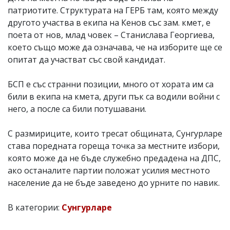
патриотите. Структурата на ГЕРБ там, която между
другото участва в екипа на Кенов със зам. кмет, е
поета от нов, млад човек – Станислава Георгиева,
което също може да означава, че на изборите ще се
опитат да участват със свой кандидат.
БСП е със странни позиции, много от хората им са
били в екипа на кмета, други пък са водили войни с
него, а после са били потушавани.
С размириците, които тресат общината, Сунгурларе
става поредната гореща точка за местните избори,
която може да не бъде служебно предадена на ДПС,
ако останалите партии положат усилия местното
население да не бъде заведено до урните по навик.
В категории:
Сунгурларе