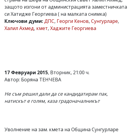
защото изгони от администрацията заместничката
Коментарите
под
си Хатидже Георгиева ( на малката снимка)
статиите
Ключови думи:
ДПС
,
Георги Кенов
,
Сунгурларе
,
се
Халил Ахмед
,
кмет
,
Хаджите Георгиева
въвеждат
от
читателите
и
редакцията
не
носи
отговорност
за
17 Февруари 2015
, Вторник, 21:00 ч.
тях!
Автор: Боряна ТЕНЧЕВА
Ако
откриете
обиден
Не съм решил дали да се кандидатирам пак,
за
натискът е голям, каза градоначалникът
вас
коментар,
моля
сигнализирайте
ни!
Уволнение на зам. кмета на Община Сунгурларе