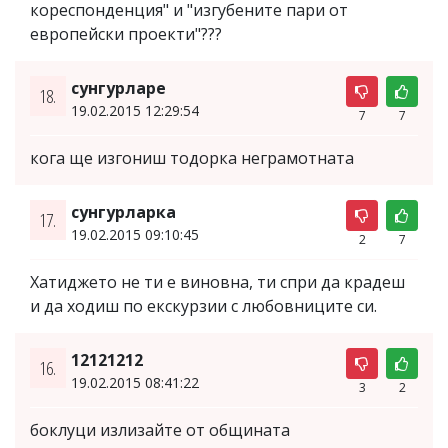
кореспонденция" и "изгубените пари от
европейски проекти"???
сунгурларе
18.
19.02.2015 12:29:54
7
7
кога ще изгониш тодорка неграмотната
сунгурларка
17.
19.02.2015 09:10:45
2
7
Хатиджето не ти е виновна, ти спри да крадеш
и да ходиш по екскурзии с любовниците си.
12121212
16.
19.02.2015 08:41:22
3
2
боклуци излизайте от общината