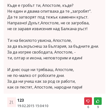
Къде е гробът ти, Апостоле, къде?
Не един и двама опитваха да те „загробят”.
Да те затворят под тежък каменен кръст.
Напразно! Духът,Апостоле, не се загробва,
не се заравя извисения над Балкана ръст!
Ти на бесилото увисна, Апостоле,
за да възкръснеш за България, за бъдните дни.
За да изгрее свободата, Апостоле, -
ти, олтар и икона, неповторим и един!
И днес още ни трябваш, Апостоле,
не по-малко от робските дни.
За да ни учиш как за род се работи,
как се пестят, Апостоле, народни пари!
123
21.
19.02.2015 15:04:10
6
9