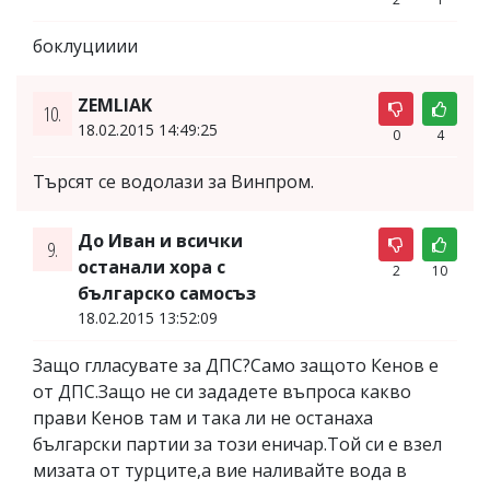
боклуцииии
ZEMLIAK
10.
18.02.2015 14:49:25
0
4
Търсят се водолази за Винпром.
До Иван и всички
9.
останали хора с
2
10
българско самосъз
18.02.2015 13:52:09
Защо глласувате за ДПС?Само защото Кенов е
от ДПС.Защо не си зададете въпроса какво
прави Кенов там и така ли не останаха
български партии за този еничар.Той си е взел
мизата от турците,а вие наливайте вода в