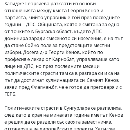
Хатидже Георгиева разклати из основи
отношенията между кмета Георги Кенов и
партията, чийто управник е той през последните
години – ДПС. Общината, която е смятана за една
от точките в Бургаска област, където ДПС
доминира заради смесеното си население, е на път
да стане бойно поле за предстоящите местни
избори. Досега д-р Георги Кенов, който по
професия е лекар от Карнобат, управляваше като
лице на ДПС, но през последните месеци
политическите страсти там са в разгара си и са на
път да достигнат кулминацията си. Самият Кенов
заяви пред Флагман.бг, че е готов да преговаря и с
ГЕРБ.
Политическите страсти в Сунгурларе се разпалиха,
след като в края на миналата година кметът Кенов
е решил да се раздели със своята заместничка,
отговаряща за европейските проекти Хатидже