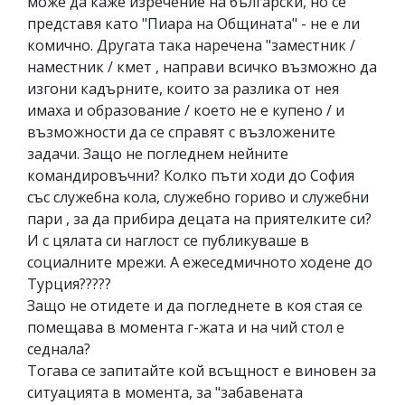
може да каже изречение на български, но се
представя като "Пиара на Общината" - не е ли
комично. Другата така наречена "заместник /
наместник / кмет , направи всичко възможно да
изгони кадърните, които за разлика от нея
имаха и образование / което не е купено / и
възможности да се справят с възложените
задачи. Защо не погледнем нейните
командировъчни? Колко пъти ходи до София
със служебна кола, служебно гориво и служебни
пари , за да прибира децата на приятелките си?
И с цялата си наглост се публикуваше в
социалните мрежи. А ежеседмичното ходене до
Турция?????
Защо не отидете и да погледнете в коя стая се
помещава в момента г-жата и на чий стол е
седнала?
Тогава се запитайте кой всъщност е виновен за
ситуацията в момента, за "забавената