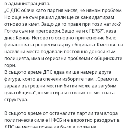
в администрацията.
„С ДПС обаче като партия мисля, че нямам проблем.
Но още не съм решил дали ще се кандидатирам
отново за кмет. Защо да го правя при този натиск?
Готов съм на преговори. Защо не и с ГЕРБ?”, каза
днес Кенов. Неговото основно притеснение било
финансовата репресия върху общината. Кметове на
населени места подавали постоянно доноси към
полицията, има и сериозни проблеми с общинските
гори.
В същото време ДПС едва ли ще намери друга
фигура, която да спечели изборите там. „Срамота,
заради вътрешни местни битки може да загубим
цяла община”, коментира източник от местната
структура.
В същото време от останалите партии там втора
политическа сила е НФСБ и е вероятно разодрът в
ДПС на местна почва да бъде в полза на