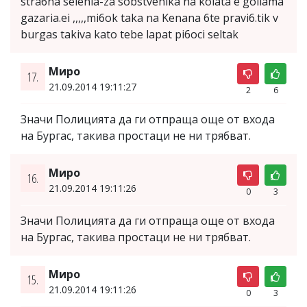
stra6na selenia-za sobstvenika na kolata e goliama
gazaria.ei ,,,,,mi6ok taka na Kenana 6te pravi6.tik v
burgas takiva kato tebe lapat pi6oci seltak
Миро
17.
21.09.2014 19:11:27
2
6
Значи Полицията да ги отпраща още от входа
на Бургас, такива простаци не ни трябват.
Миро
16.
21.09.2014 19:11:26
0
3
Значи Полицията да ги отпраща още от входа
на Бургас, такива простаци не ни трябват.
Миро
15.
21.09.2014 19:11:26
0
3