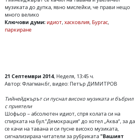
музиката до дупка, явно мислейки, че прави нещо
Коментарите
под
много велико
статиите
Ключови думи:
идиот
,
хасковлия
,
Бургас
,
се
паркиране
въвеждат
от
читателите
и
редакцията
не
носи
отговорност
за
21 Септември 2014
, Неделя, 13:45 ч.
тях!
Автор: Флагман.бг, видео: Петър ДИМИТРОВ
Ако
откриете
обиден
Тийнейджърът си пуснал високо музиката и бъбрил
за
с приятели
вас
Шофьор – абсолютен идиот, спря колата си на
коментар,
моля
спирката на бул.“Демокрация“ до хотел „Аква“, за да
сигнализирайте
се качи на тавана и си пусне високо музиката,
ни!
сигнализираха читатели за рубриката
"Вашият