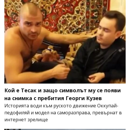
Кой е Тесак и защо символът му се появи
на снимка с пребития Георги Кузев
Историята води към руското движение Оккупай-
педофиляй и модел на саморазправа, превърнат в
интернет зрелище