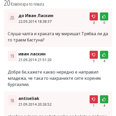
20
Коментара по темата
до Иван Ласкин
20.
22.09.2014 18:38:37
0
0
Слуша чалга и краката му миришат.Трябва ли да
го траем бастуна?
иван ласкин
19.
21.09.2014 21:51:20
5
4
Добре бе,кажете какво нередно е направил
младежа, че така го нахранихте сите кореняк
бургазлии.
antiseliak
18.
21.09.2014 20:26:52
1
4