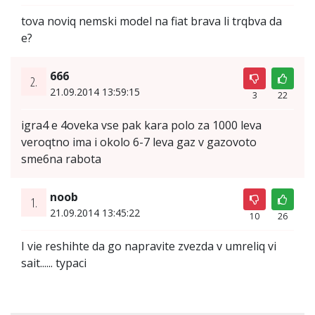
tova noviq nemski model na fiat brava li trqbva da
e?
666
2.
21.09.2014 13:59:15
3
22
igra4 e 4oveka vse pak kara polo za 1000 leva
veroqtno ima i okolo 6-7 leva gaz v gazovoto
sme6na rabota
noob
1.
21.09.2014 13:45:22
10
26
I vie reshihte da go napravite zvezda v umreliq vi
sait...... typaci