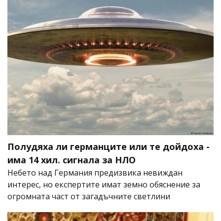
Полудяха ли германците или те дойдоха -
има 14 хил. сигнала за НЛО
Небето над Германия предизвика невиждан
интерес, но експертите имат земно обяснение за
огромната част от загадъчните светлини