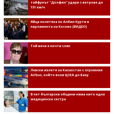
тайфунът "Долфин" удари с ветрове до
151 км/ч
Яйца полетяха по Албин Курти в
парламента на Косово (ВИДЕО)
Той вече е почти сляп
Левски излетя за Казахстан с огромния
Airbus, който вози ЦСКА до Баку
В пет български общини няма нито една
медицинска сестра