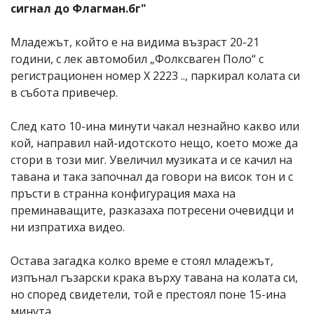
сигнал до Флагман.бг"
Младежът, който е на видима възраст 20-21
години, с лек автомобил „Фолксваген Поло“ с
регистрационен номер Х 2223 .., паркирал колата си
в събота привечер.
След като 10-ина минути чакал незнайно какво или
кой, направил най-идотското нещо, което може да
стори в този миг. Увеличил музиката и се качил на
тавана и така започнал да говори на висок тон и с
пръсти в странна конфигурация маха на
преминаващите, разказаха потресени очевидци и
ни изпратиха видео.
Остава загадка колко време е стоял младежът,
изпънал гъзарски крака върху тавана на колата си,
но според свидетели, той е престоял поне 15-ина
минута.