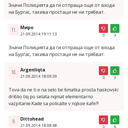
Значи Полицията да ги отпраща още от входа
на Бургас, такива простаци не ни трябват.
Миро
11.
21.09.2014 19:11:13
0
3
Значи Полицията да ги отпраща още от входа
на Бургас, такива простаци не ни трябват.
Argenliqta
10.
21.09.2014 18:09:39
0
3
Tova da ne ti e na selo be 6matka prosta haskovski
dri6lio tiq po selata nqmat elementarno
vazpitanie.Kade sa policaite v nqkoe kafe?!
Dittohead
9.
21.09.2014 18:08:48
0
6