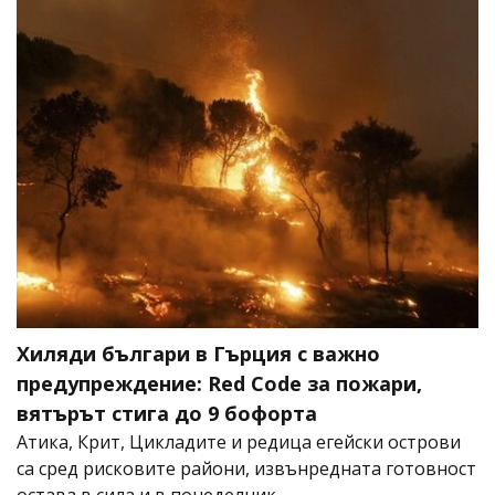
Хиляди българи в Гърция с важно
предупреждение: Red Code за пожари,
вятърът стига до 9 бофорта
Атика, Крит, Цикладите и редица егейски острови
са сред рисковите райони, извънредната готовност