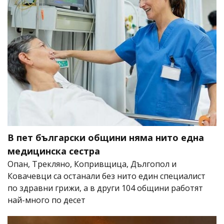
В пет български общини няма нито една
медицинска сестра
Опан, Трекляно, Копривщица, Дългопол и
Ковачевци са останали без нито един специалист
по здравни грижи, а в други 104 общини работят
най-много по десет