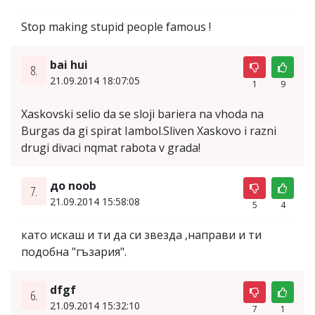
Stop making stupid people famous !
bai hui
8.
21.09.2014 18:07:05
1
9
Xaskovski selio da se sloji bariera na vhoda na
Burgas da gi spirat Iambol.Sliven Xaskovo i razni
drugi divaci nqmat rabota v grada!
до noob
7.
21.09.2014 15:58:08
5
4
като искаш и ти да си звезда ,направи и ти
подобна "гъзария".
dfgf
6.
21.09.2014 15:32:10
7
1