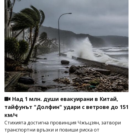
Над 1 млн. души евакуирани в Китай,
тайфунът "Долфин" удари с ветрове до 151
км/ч
Стихията достигна провинция Чжъцзян, затвори
транспортни връзки и повиши риска от