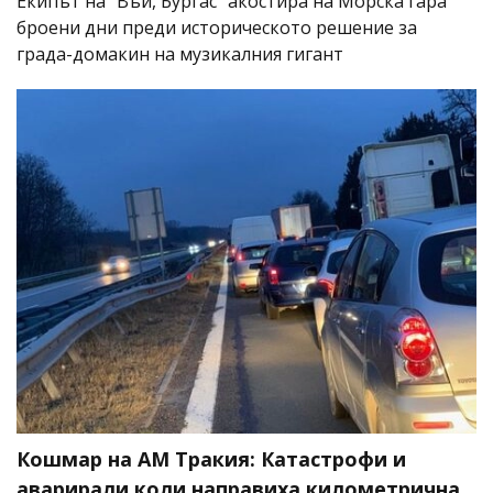
Екипът на "Въй, Бургас" акостира на Морска гара
броени дни преди историческото решение за
града-домакин на музикалния гигант
Кошмар на АМ Тракия: Катастрофи и
аварирали коли направиха километрична