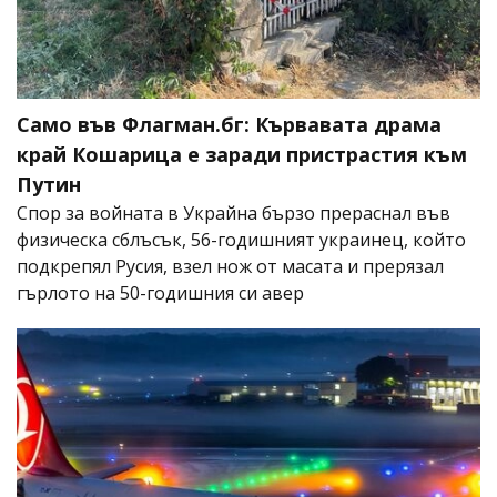
Само във Флагман.бг: Кървавата драма
край Кошарица е заради пристрастия към
Путин
Спор за войната в Украйна бързо прераснал във
физическа сблъсък, 56-годишният украинец, който
подкрепял Русия, взел нож от масата и прерязал
гърлото на 50-годишния си авер