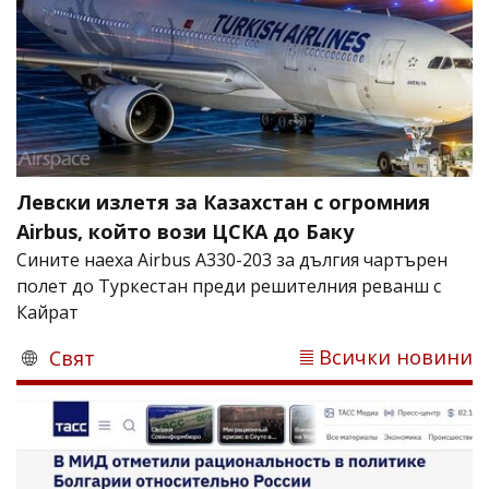
Левски излетя за Казахстан с огромния
Airbus, който вози ЦСКА до Баку
Сините наеха Airbus A330-203 за дългия чартърен
полет до Туркестан преди решителния реванш с
Кайрат
Всички новини
Свят