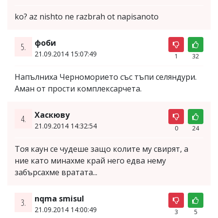
ko? az nishto ne razbrah ot napisanoto
фоби
5.
21.09.2014 15:07:49
1
32
Напълниха Черноморието със тъпи селяндури.
Аман от прости комплексарчета.
Хаскюву
4.
21.09.2014 14:32:54
0
24
Тоя каун се чудеше защо колите му свирят, а
ние като минахме край него едва нему
забърсахме вратата...
nqma smisul
3.
21.09.2014 14:00:49
3
5