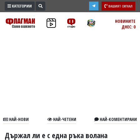
КАТЕГОРИИ
ВАШИЯТ СИГНАЛ
ПРОМО
НОВИНИТЕ
ДНЕС: 0
ЗОНА
ИЗБОРИ
2026
ПРАКТИЧНО
КУЛТУРА
ЗДРАВЕ
ПОЛИТИКА
ОБЩИНИ
ОБЩЕСТВО
ЛАЙФСТАЙЛ
НАЙ-НОВИ
НАЙ-ЧЕТЕНИ
НАЙ-КОМЕНТИРАНИ
ВОЙНАТА
В
Държал ли е с една ръка волана