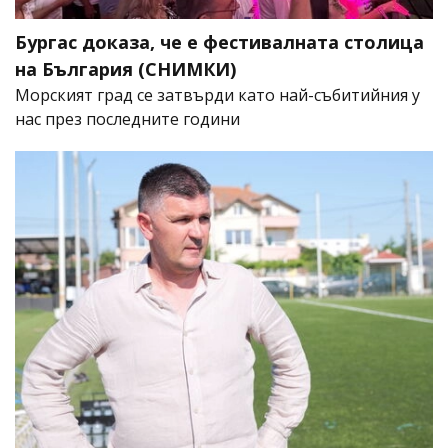
Бургас доказа, че е фестивалната столица
на България (СНИМКИ)
Морският град се затвърди като най-събитийния у
нас през последните години