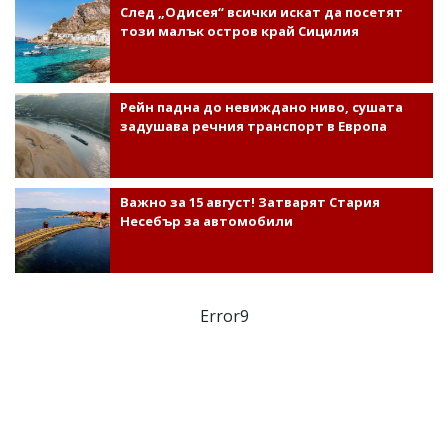
След „Одисея“ всички искат да посетят
този малък остров край Сицилия
Рейн падна до невиждано ниво, сушата
задушава речния транспорт в Европа
Важно за 15 август! Затварят Стария
Несебър за автомобили
Error9