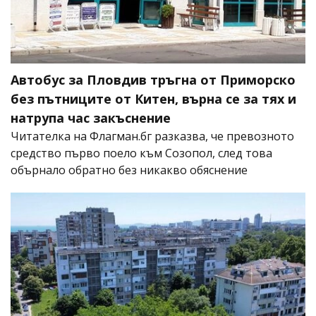
Автобус за Пловдив тръгна от Приморско
без пътниците от Китен, върна се за тях и
натрупа час закъснение
Читателка на Флагман.бг разказва, че превозното
средство първо поело към Созопол, след това
обърнало обратно без никакво обяснение