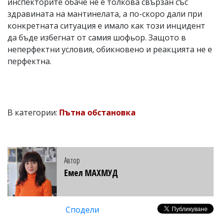
инспекторите обаче не е толкова свързан със
здравината на мантинелата, а по-скоро дали при
конкретната ситуация е имало как този инцидент
да бъде избегнат от самия шофьор. Защото в
неперфектни условия, обикновено и реакцията не е
перфектна.
В категории:
Пътна обстановка
Автор
Емел МАХМУД
Сподели