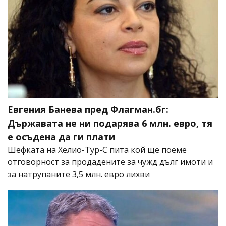
Евгения Банева пред Флагман.бг:
Държавата не ни подарява 6 млн. евро, тя
е осъдена да ги плати
Шефката на Хелио-Тур-С пита кой ще поеме
отговорност за продадените за чужд дълг имоти и
за натрупаните 3,5 млн. евро лихви