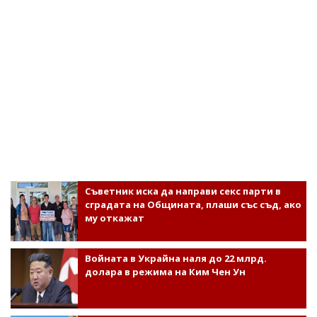
Съветник иска да направи секс парти в
сградата на Общината, плаши със съд, ако
му откажат
Войната в Украйна наля до 22 млрд.
долара в режима на Ким Чен Ун