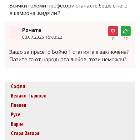
Всички големи професори станахте,беше с него
в камиона ,видя ли ?
Рочата
1.
03.07.2026 15:03:22
0
22
Защо за прасето Бойчо Г статията е заключена?
Пазите го от народната любов, този неможач?
София
Велико Търново
Плевен
Русе
Варна
Стара Загора