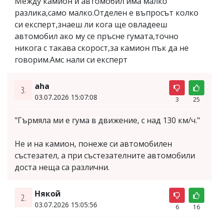
Между камион и автомобил има малко
разлика,само малко.Отделен е въпросът колко
си експерт,знаеш ли кога ще овладееш
автомобил ако му се пръсне гумата,точно
никога с такава скорост,за камион пък да не
говорим.Амс нали си експерт
aha
3.
03.07.2026 15:07:08
3
25
"Гърмяла ми е гума в движение, с над 130 км/ч."
Не и на камион, понеже си автомобилен
състезател, а при състезателните автомобили
доста неща са различни.
Някой
2.
03.07.2026 15:05:56
6
16