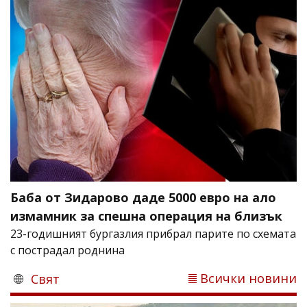
Баба от Зидарово даде 5000 евро на ало
измамник за спешна операция на близък
23-годишният бургазлия прибрал парите по схемата
с пострадал роднина
Всички новини
Свят