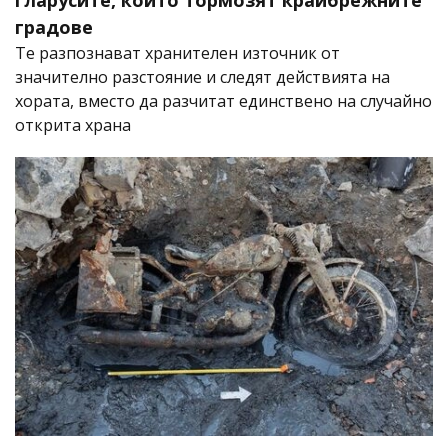
гларусите, които тормозят крайбрежните
градове
Те разпознават хранителен източник от
значително разстояние и следят действията на
хората, вместо да разчитат единствено на случайно
открита храна