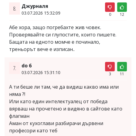
Джурналя
8.
03.07.2026 15:32:09
0
12
Абе хора, защо погребахте жив човек.
Проверявайте си глупостите, които пишете.
Бащата на едното момче е починало,
треньорът вече е изписан..
do 6
7.
03.07.2026 15:31:10
3
11
А ти беше ли там, че да видиш какво има или
няма ?!
Или като един интелектуалец от победа
вярваш на прочетено и видяно в сайтове като
флагман
Аман от кухоглави разбирачи дървени
професори като теб