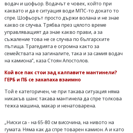
водач и шофьор. Водачът е човек, който при
каквато и да е ситуация води МПС-то докато то
спре. Шофьорът просто държи волана и не знае
какво се случва. Трябва през цялото време
управляващият да знае какво прави, а за
съжаление това не се случва по българските
пътища. Трагедията е огромна както за
семействата на загиналите, така и за самия водач
на камиона”, каза Стоян Апостолов.
Кой все пак стои зад калпавите мантинели?
ГЕРБ и ПБ се захапаха взаимно
Той е категоричен, че при такава ситуация няма
никакъв шанс такава мантинела да спре толкова
тежка машина, макар и ненатоварена.
„Ниски са - на 65-80 см височина, на нивото на
гумата. Няма как да спре товарен камион. А и като