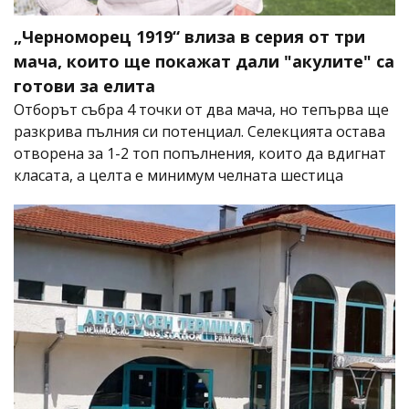
„Черноморец 1919“ влиза в серия от три
мача, които ще покажат дали "акулите" са
готови за елита
Отборът събра 4 точки от два мача, но тепърва ще
разкрива пълния си потенциал. Селекцията остава
отворена за 1-2 топ попълнения, които да вдигнат
класата, а целта е минимум челната шестица