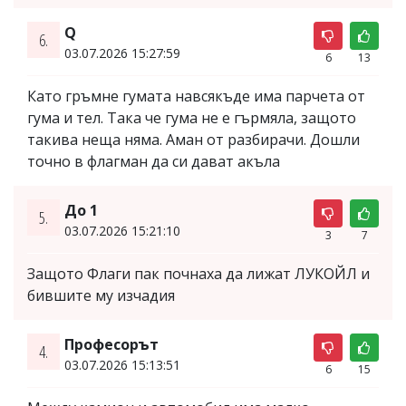
Q
6.
03.07.2026 15:27:59
6
13
Като гръмне гумата навсякъде има парчета от
гума и тел. Така че гума не е гърмяла, защото
такива неща няма. Аман от разбирачи. Дошли
точно в флагман да си дават акъла
До 1
5.
03.07.2026 15:21:10
3
7
Защото Флаги пак почнаха да лижат ЛУКОЙЛ и
бившите му изчадия
Професорът
4.
03.07.2026 15:13:51
6
15