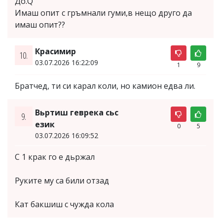
До.Q
Имаш опит с гръмнали гуми,в нещо друго да
имаш опит??
Красимир
10.
03.07.2026 16:22:09
1
9
Братчед, ти си карал коли, но камион едва ли.
Вьртиш геврека сьс
9.
език
0
5
03.07.2026 16:09:52
С 1 крак го е дьржал
Руките му са били отзад
Кат бакшиш с чужда кола