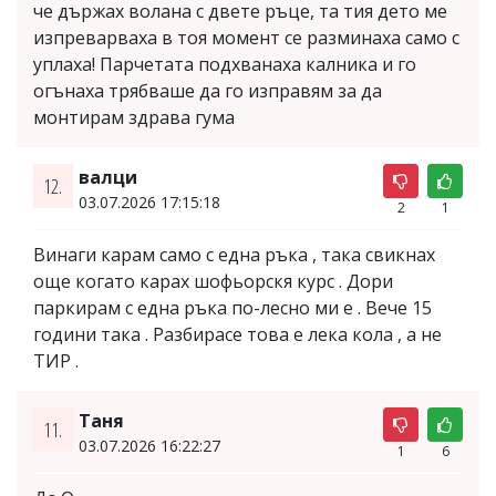
че държах волана с двете ръце, та тия дето ме
изпреварваха в тоя момент се разминаха само с
уплаха! Парчетата подхванаха калника и го
огънаха трябваше да го изправям за да
монтирам здрава гума
валци
12.
03.07.2026 17:15:18
2
1
Винаги карам само с една ръка , така свикнах
още когато карах шофьорскя курс . Дори
паркирам с една ръка по-лесно ми е . Вече 15
години така . Разбирасе това е лека кола , а не
ТИР .
Таня
11.
03.07.2026 16:22:27
1
6