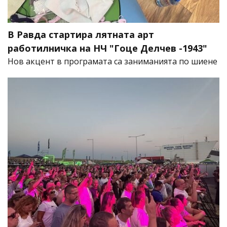
В Равда стартира лятната арт
работилничка на НЧ "Гоце Делчев -1943"
Нов акцент в програмата са заниманията по шиене