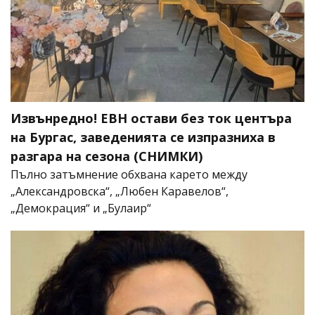
Извънредно! ЕВН остави без ток центъра
на Бургас, заведенията се изпразниха в
разгара на сезона (СНИМКИ)
Пълно затъмнение обхвана карето между
„Александровска“, „Любен Каравелов“,
„Демокрация“ и „Булаир“