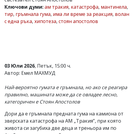
Ключови думи:
ам тракия
,
катастрофа
,
мантинела
,
Коментарите
под
тир
,
гръмнала гума
,
има ли време за реакция
,
волан
статиите
с една ръка
,
хипотеза
,
стоян апостолов
се
въвеждат
от
читателите
и
редакцията
не
носи
03 Юли 2026
, Петък, 15:00 ч.
отговорност
за
Автор: Емел МАХМУД
тях!
Ако
Най-вероятно гумата е гръмнала, но ако се реагира
откриете
обиден
правилно, машината може да се овладее лесно,
за
категоричен е Стоян Апостолов
вас
коментар,
Дори да е гръмнала предната гума на камиона от
моля
сигнализирайте
зверската катастрофа на АМ „Тракия”, при която
ни!
живота си загубиха две деца и треньора им по