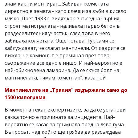
знам как ги монтират... Забиват колчетата
директно в земята - като клечки за зъби в кисело
мляко. През 1983 г. видях как в съседна Сърбия
строят магистралата - наливаха първо бетон в
разделелителния участък, след това в него
забиваха колчетата. Още тогава. Тук сами се
заблуждават, че слагат мантинели. От кадрите се
вижда, че камионът е преминал през това
съоръжение все едно е нищо. И най-вероятно е
най-обикновена ламарина. Да се скъса болт на
мантинелата, нямам коментар”, каза той.
Мантинелите на „Тракия“ издържали само до
1500 килограма
В момента текат експертизите, за да се установи
каква точно е причината за инцидента. Най-
вероятно се касае за гръмнала предна лява гума.
Въпросът, над който ще трябва да разсъждават