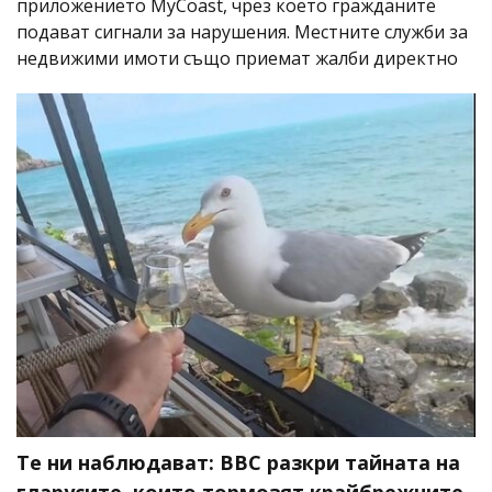
приложението MyCoast, чрез което гражданите
подават сигнали за нарушения. Местните служби за
недвижими имоти също приемат жалби директно
Те ни наблюдават: BBC разкри тайната на