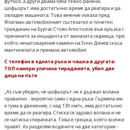
футбол, а други двама бяха тежко ранени,
шофьорът има достатъчно време да реагира и да
овладее машината. Това мнение изказа пред
Флагман автомобилният състезател и почетен
гражданин на Бургас Стоян Апостолов във връзка с
причините за инцидента от миналата седмица, при
който ненатоварения камион на Енчо Динев скъса
мантинелата и премаза автомобил.
С телефон в едната ръка и чашка в другата:
ТОЛ камери уличиха тираджията, убил две
деца на пътя
„Аз съм убеден, че шофьорът не е държал волана
правилно - вероятно само с една ръка. Гърмяла ми
е гума в движение, с над 130 км/ч., има достатъчно
време да се реагира. Стиска се здраво волана и не
се натиска спирачката. Това е грешка, която всички
правят. Аз разделям водачите на две категории -