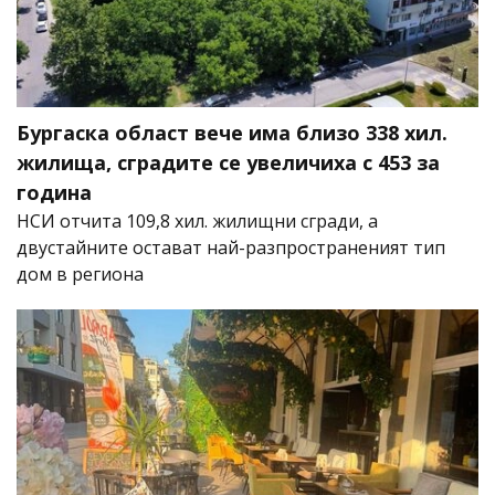
Бургаска област вече има близо 338 хил.
жилища, сградите се увеличиха с 453 за
година
НСИ отчита 109,8 хил. жилищни сгради, а
двустайните остават най-разпространеният тип
дом в региона