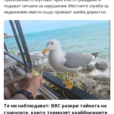
подават сигнали за нарушения. Местните служби за
недвижими имоти също приемат жалби директно
Те ни наблюдават: BBC разкри тайната на
гларусите, които тормозят крайбрежните