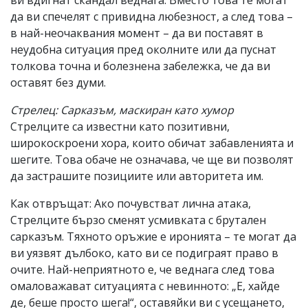
да ви спечелят с привидна любезност, а след това –
в най-неочаквания момент – да ви поставят в
неудобна ситуация пред околните или да пуснат
толкова точна и болезнена забележка, че да ви
оставят без думи.
Стрелец: Сарказъм, маскиран като хумор
Стрелците са известни като позитивни,
широкоскроени хора, които обичат забавленията и
шегите. Това обаче не означава, че ще ви позволят
да застрашите позициите или авторитета им.
Как отвръщат: Ако почувстват лична атака,
Стрелците бързо сменят усмивката с брутален
сарказъм. Тяхното оръжие е иронията – те могат да
ви уязвят дълбоко, като ви се подиграят право в
очите. Най-неприятното е, че веднага след това
омаловажават ситуацията с невинното: „Е, хайде
де, беше просто шега!“, оставяйки ви с усещането,