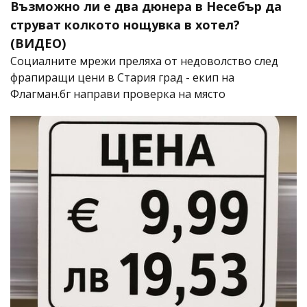
Възможно ли е два дюнера в Несебър да
струват колкото нощувка в хотел?
(ВИДЕО)
Социалните мрежи преляха от недоволство след
фрапиращи цени в Стария град - екип на
Флагман.бг направи проверка на място