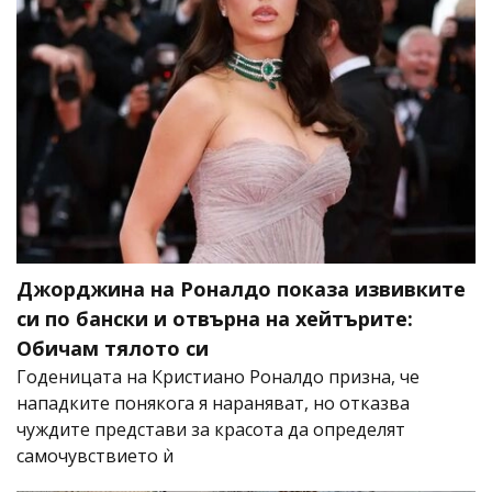
Джорджина на Роналдо показа извивките
си по бански и отвърна на хейтърите:
Обичам тялото си
Годеницата на Кристиано Роналдо призна, че
нападките понякога я нараняват, но отказва
чуждите представи за красота да определят
самочувствието ѝ