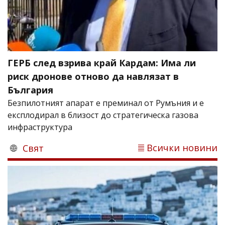
ГЕРБ след взрива край Кардам: Има ли
риск дронове отново да навлязат в
България
Безпилотният апарат е преминал от Румъния и е
експлодирал в близост до стратегическа газова
инфраструктура
Всички новини
Свят