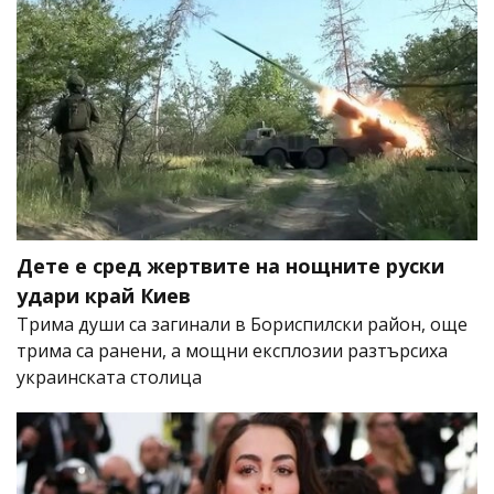
Дете е сред жертвите на нощните руски
удари край Киев
Трима души са загинали в Бориспилски район, още
трима са ранени, а мощни експлозии разтърсиха
украинската столица