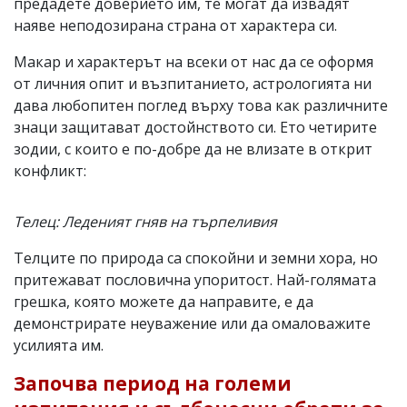
предадете доверието им, те могат да извадят
наяве неподозирана страна от характера си.
Макар и характерът на всеки от нас да се оформя
от личния опит и възпитанието, астрологията ни
дава любопитен поглед върху това как различните
знаци защитават достойнството си. Ето четирите
зодии, с които е по-добре да не влизате в открит
конфликт:
Телец: Леденият гняв на търпеливия
Телците по природа са спокойни и земни хора, но
притежават пословична упоритост. Най-голямата
грешка, която можете да направите, е да
демонстрирате неуважение или да омаловажите
усилията им.
Започва период на големи