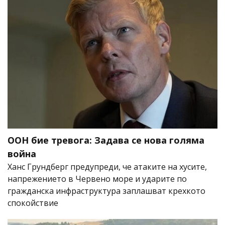
ООН бие тревога: Задава се нова голяма
война
Ханс Грундберг предупреди, че атаките на хусите,
напрежението в Червено море и ударите по
гражданска инфраструктура заплашват крехкото
спокойствие