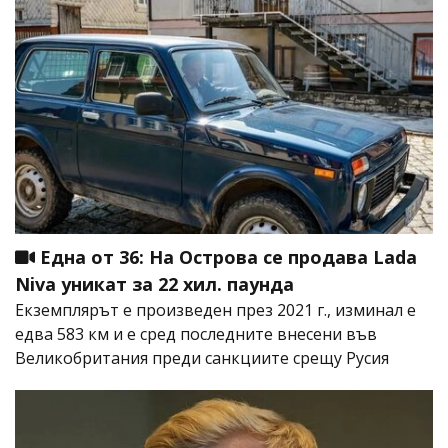
Една от 36: На Острова се продава Lada
Niva уникат за 22 хил. паунда
Екземплярът е произведен през 2021 г., изминал е
едва 583 км и е сред последните внесени във
Великобритания преди санкциите срещу Русия