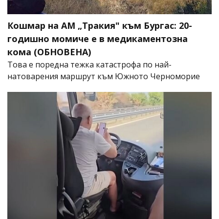
Кошмар на АМ „Тракия" към Бургас: 20-
годишно момиче е в медикаментозна
кома (ОБНОВЕНА)
Това е поредна тежка катастрофа по най-
натоварения маршрут към Южното Черноморие