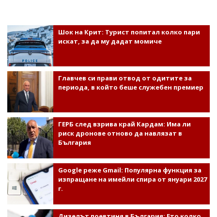
Шок на Крит: Турист попитал колко пари
искат, за да му дадат момиче
Главчев си прави отвод от одитите за
периода, в който беше служебен премиер
ГЕРБ след взрива край Кардам: Има ли
риск дронове отново да навлязат в
България
Google реже Gmail: Популярна функция за
изпращане на имейли спира от януари 2027
г.
Дизелът поевтиня в България: Ето колко