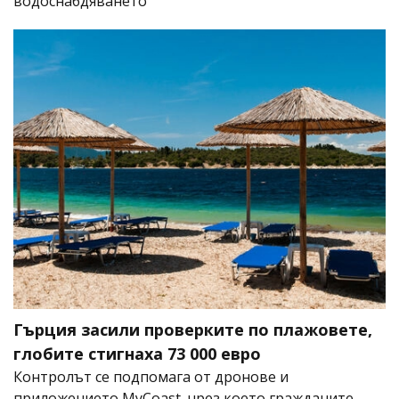
водоснабдяването
Гърция засили проверките по плажовете,
глобите стигнаха 73 000 евро
Контролът се подпомага от дронове и
приложението MyCoast, чрез което гражданите