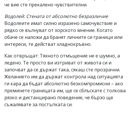
че вие сте прекалено чувствителни.
Водолей: Стената от абсолютно безразличие
Водолеите имат силно изразено самочувствие и
рядко се вълнуват от хорското мнение. Когато
обаче се наложи да бранят личните си граници или
интереси, те действат хладнокръвно.
Как отвръщат: Тяхното отмъщение не е шумно, а
ледено. Те просто ви изтриват от живота си и
започват да се държат така, сякаш сте прозрачни.
Желанието им да държат контрола над ситуацията
ги кара да бъдат абсолютно безкомпромисни – ако
преминете границата им, ще се сблъскате с толкова
рязко и дистанцирано поведение, че бързо ще
съжалявате за постъпката си.