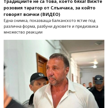
Традициите не са това, което бяха! Вижте
розовия таратор от Слънчака, за който
говорят всички (ВИДЕО)
Една снимка, показваща балканското ястие под
различна форма, разбуни духовете и предизвика
множество реакции