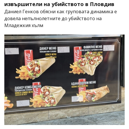
извършители на убийството в Пловдив
Даниел Генков обясни как груповата динамика е
довела непълнолетните до убийството на
Младежкия хълм