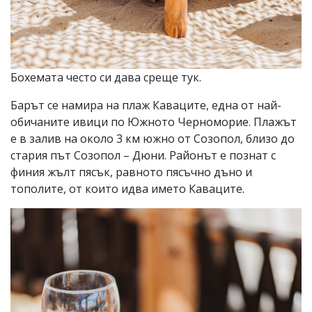
Бохемата често си дава среще тук.
Барът се намира на плаж Каваците, една от най-
обичаните ивици по Южното Черноморие. Плажът
е в залив на около 3 км южно от Созопол, близо до
стария път Созопол – Дюни. Районът е познат с
финия жълт пясък, равното пясъчно дъно и
тополите, от които идва името Каваците.