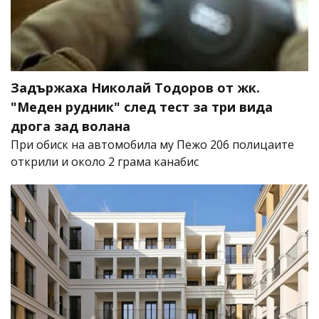
Задържаха Николай Тодоров от жк.
"Меден рудник" след тест за три вида
дрога зад волана
При обиск на автомобила му Пежо 206 полицаите
открили и около 2 грама канабис