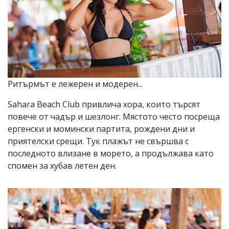
Ритърмът е лежерен и модерен...
Sahara Beach Club привлича хора, които търсят
повече от чадър и шезлонг. Мястото често посреща
ергенски и момински партита, рождени дни и
приятелски срещи. Тук плажът не свършва с
последното влизане в морето, а продължава като
спомен за хубав летен ден.