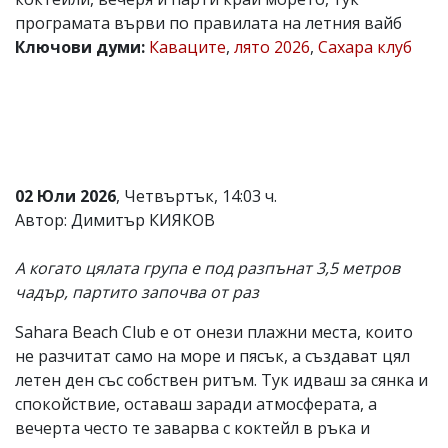
програмата върви по правилата на летния вайб
Коментарите
под
Ключови думи:
Каваците
,
лято 2026
,
Сахара клуб
статиите
се
въвеждат
от
читателите
и
редакцията
не
02 Юли 2026
, Четвъртък, 14:03 ч.
носи
Автор: Димитър КИЯКОВ
отговорност
за
тях!
А когато цялата група е под разпънат 3,5 метров
Ако
чадър, партито започва от раз
откриете
обиден
за
Sahara Beach Club е от онези плажни места, които
вас
не разчитат само на море и пясък, а създават цял
коментар,
летен ден със собствен ритъм. Тук идваш за сянка и
моля
сигнализирайте
спокойствие, оставаш заради атмосферата, а
ни!
вечерта често те заварва с коктейл в ръка и