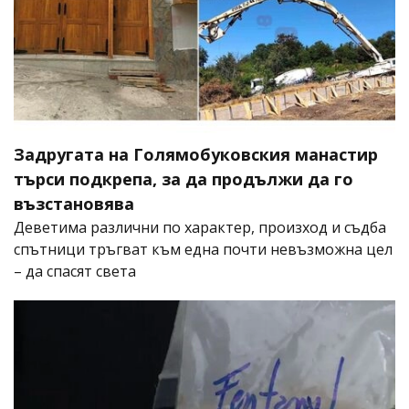
Задругата на Голямобуковския манастир
търси подкрепа, за да продължи да го
възстановява
Деветима различни по характер, произход и съдба
спътници тръгват към една почти невъзможна цел
– да спасят света