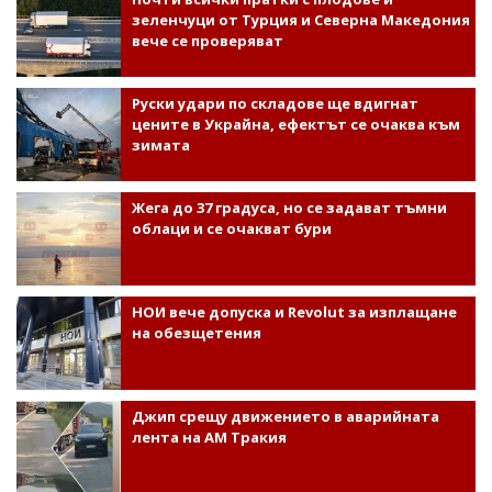
зеленчуци от Турция и Северна Македония
вече се проверяват
Руски удари по складове ще вдигнат
цените в Украйна, ефектът се очаква към
зимата
Жега до 37 градуса, но се задават тъмни
облаци и се очакват бури
НОИ вече допуска и Revolut за изплащане
на обезщетения
Джип срещу движението в аварийната
лента на АМ Тракия