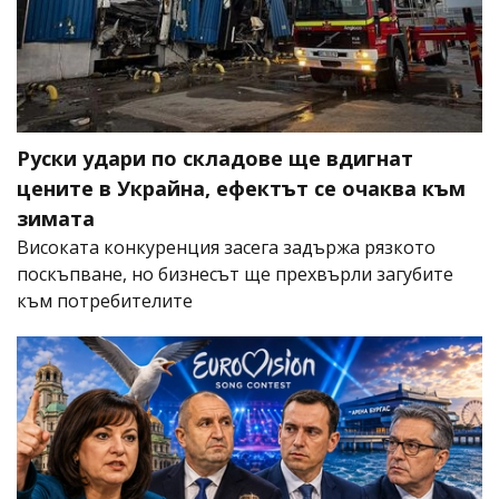
Руски удари по складове ще вдигнат
цените в Украйна, ефектът се очаква към
зимата
Високата конкуренция засега задържа рязкото
поскъпване, но бизнесът ще прехвърли загубите
към потребителите