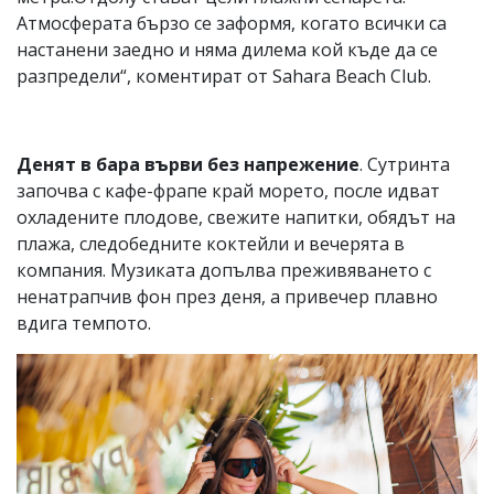
Атмосферата бързо се заформя, когато всички са
настанени заедно и няма дилема кой къде да се
разпредели“, коментират от Sahara Beach Club.
Денят в бара върви без напрежение
. Сутринта
започва с кафе-фрапе край морето, после идват
охладените плодове, свежите напитки, обядът на
плажа, следобедните коктейли и вечерята в
компания. Музиката допълва преживяването с
ненатрапчив фон през деня, а привечер плавно
вдига темпото.