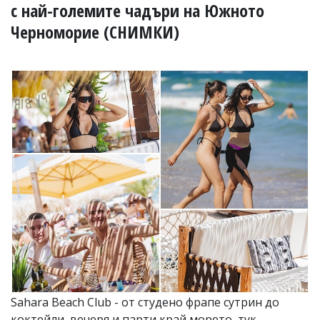
УКРАЙНА
с най-големите чадъри на Южното
СПОРТ
Черноморие (СНИМКИ)
РАЗСЛЕДВАНЕ
БИЗНЕС
ЮГ
Управители:
Веселин
Василев,
email:
v.vasilev@flagman.bg
Катя
Касабова,
еmail:
k.kassabova@flagman.bg
Главен
редактор:
Иван
Колев,
email:
Sahara Beach Club - от студено фрапе сутрин до
office@flagman.bg
коктейли, вечеря и парти край морето, тук