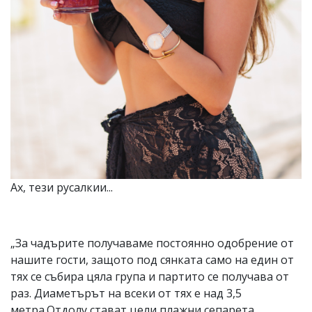
Ах, тези русалкии...
„За чадърите получаваме постоянно одобрение от
нашите гости, защото под сянката само на един от
тях се събира цяла група и партито се получава от
раз. Диаметърът на всеки от тях е над 3,5
метра.Отдолу стават цели плажни сепарета.