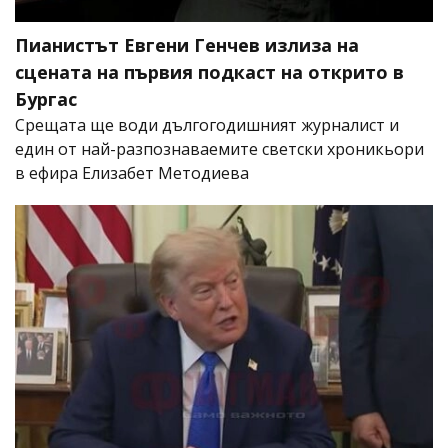
Пианистът Евгени Генчев излиза на
сцената на първия подкаст на открито в
Бургас
Срещата ще води дългогодишният журналист и
един от най-разпознаваемите светски хроникьори
в ефира Елизабет Методиева