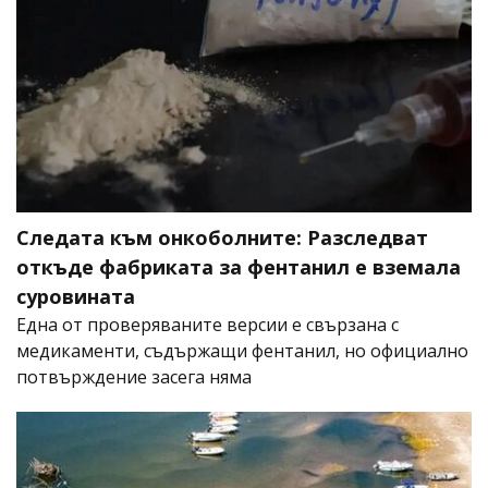
Следата към онкоболните: Разследват
откъде фабриката за фентанил е вземала
суровината
Една от проверяваните версии е свързана с
медикаменти, съдържащи фентанил, но официално
потвърждение засега няма