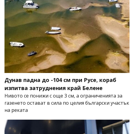
Дунав падна до -104 см при Русе, кораб
изпитва затруднения край Белене
Нивото се понижи с още 3 см, а ограниченията за
газенето остават в сила по целия български участък
на реката