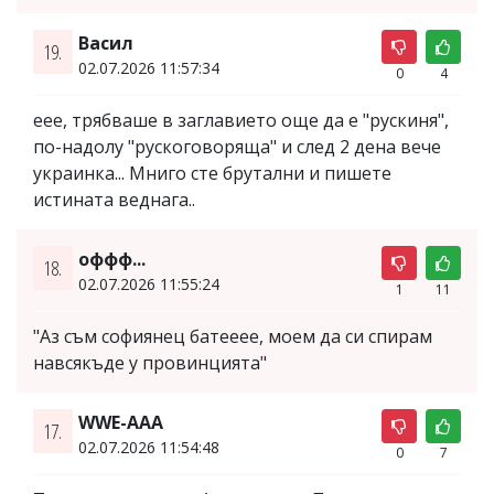
Васил
19.
02.07.2026 11:57:34
0
4
еее, трябваше в заглавието още да е "рускиня",
по-надолу "рускоговоряща" и след 2 дена вече
украинка... Мниго сте брутални и пишете
истината веднага..
оффф...
18.
02.07.2026 11:55:24
1
11
"Аз съм софиянец батееее, моем да си спирам
навсякъде у провинцията"
WWE-AAA
17.
02.07.2026 11:54:48
0
7