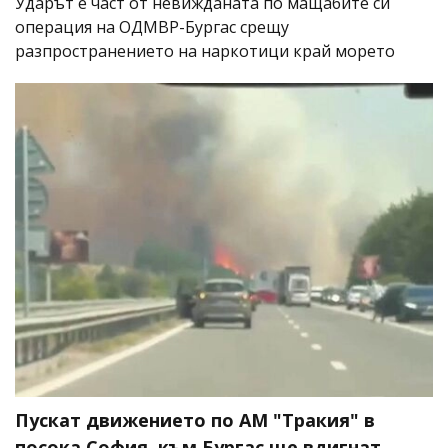
Ударът е част от невижданата по мащабите си
операция на ОДМВР-Бургас срещу
разпространението на наркотици край морето
Пускат движението по АМ "Тракия" в
посока София, към Бургас ще вдигнат