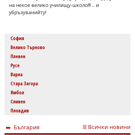
на некое велико училищу-школо!!! ... и
убръзуванийту!
София
Велико Търново
Плевен
Русе
Варна
Стара Загора
Ямбол
Сливен
Пловдив
Всички новини
България