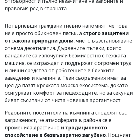
отговорност и пълно незачитане на законите и
правовия ред в страната.
Потърпевши граждани гневно напомнят, че това
не е просто обикновен пясък, а
строго защитени
от закона природни дюни
, чието възстановяване
отнема десетилетия. Дървените пътеки, които
вандалите са изпочупили безмилостно с тежката
машина, се изграждат и поддържат с огромен труд
и лични средства от работещите в близките
заведения и къмпинга. Тези съоръжения имат за
цел да пазят крехката морска екосистема, докато
осигуряват комфорт за пешеходците, но за секунди
биват съсипани от чиста човешка арогантност.
Редовните посетители на къмпинга споделят със
загриженост, че атмосферата в района се е
променила драстично и
традиционното
спокойствие е безвъзвратно загубено
. Нощният