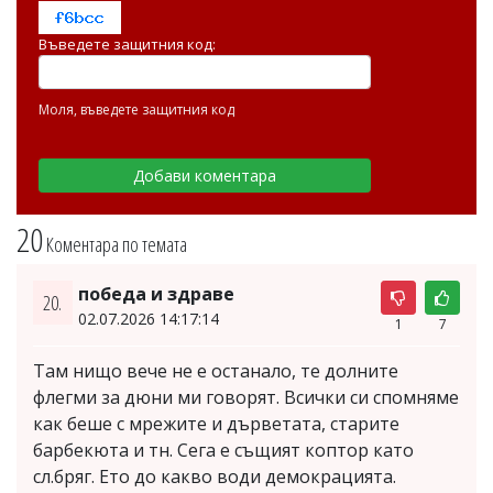
Въведете защитния код:
Моля, въведете защитния код
20
Коментара по темата
победа и здраве
20.
02.07.2026 14:17:14
1
7
Там нищо вече не е останало, те долните
флегми за дюни ми говорят. Всички си спомняме
как беше с мрежите и дърветата, старите
барбекюта и тн. Сега е същият коптор като
сл.бряг. Ето до какво води демокрацията.