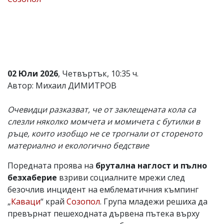
Коментарите
под
статиите
се
въвеждат
от
читателите
02 Юли 2026
, Четвъртък, 10:35 ч.
и
редакцията
Автор: Михаил ДИМИТРОВ
не
носи
Очевидци разказват, че от заклещената кола са
отговорност
за
слезли няколко момчета и момичета с бутилки в
тях!
ръце, които изобщо не се трогнали от стореното
Ако
материално и екологично бедствие
откриете
обиден
за
Поредната проява на
брутална наглост и пълно
вас
безхаберие
взриви социалните мрежи след
коментар,
безочлив инцидент на емблематичния къмпинг
моля
сигнализирайте
„
Каваци
“ край
Созопол
. Група младежи решиха да
ни!
превърнат пешеходната дървена пътека върху