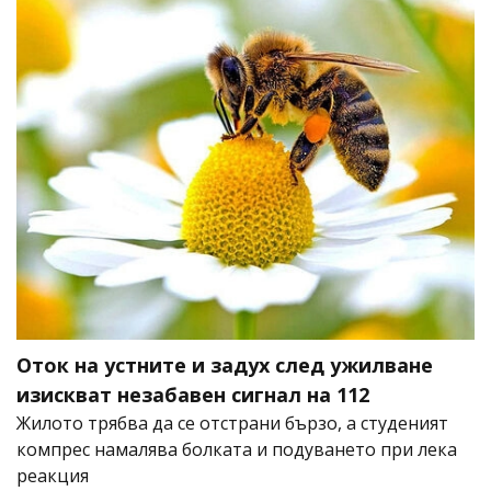
Оток на устните и задух след ужилване
изискват незабавен сигнал на 112
Жилото трябва да се отстрани бързо, а студеният
компрес намалява болката и подуването при лека
реакция