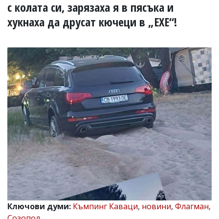
УКРАЙНА
с колата си, зарязаха я в пясъка и
СПОРТ
хукнаха да друсат кючеци в „EXE“!
РАЗСЛЕДВАНЕ
БИЗНЕС
ЮГ
Управители:
Веселин
Василев,
email:
v.vasilev@flagman.bg
Катя
Касабова,
еmail:
k.kassabova@flagman.bg
Главен
редактор:
Иван
Колев,
email:
Ключови думи:
Къмпинг Каваци
,
новини
,
Флагман
,
office@flagman.bg
Созопол