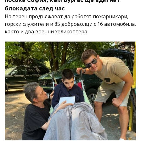
блокадата след час
На терен продължават да работят пожарникари,
горски служители и 85 доброволци с 16 автомобила,
както и два военни хеликоптера