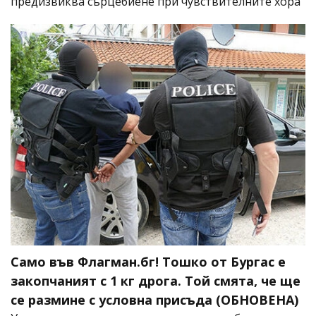
предизвиква сърцебиене при чувствителните хора
Само във Флагман.бг! Тошко от Бургас е
закопчаният с 1 кг дрога. Той смята, че ще
се размине с условна присъда (ОБНОВЕНА)