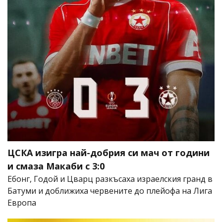
ЦСКА изигра най-добрия си мач от години
и смаза Макаби с 3:0
Ебонг, Годой и Цварц разкъсаха израелския гранд в
Батуми и доближиха червените до плейофа на Лига
Европа