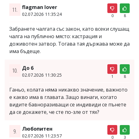
flagman lover
11.
02.07.2026 11:35:24
0
8
Забранете чалгата със закон, като всеки слушащ
чалга на публично място: кастрация и
доживотен затвор. Тогава тая държава може да
има бъдеще.
До 6
10.
02.07.2026 11:30:25
1
8
Ганьо, колата няма никакво значение, важното
е какво има в главата. Защо винаги, когато
видите бавноразиващи се индивиди се пънете
да се докажете, че сте по-зле от тях?
Любопитен
9.
02.07.2026 11:23:57
0
3