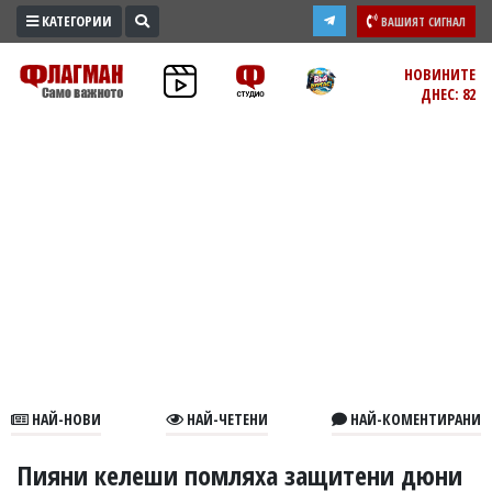
КАТЕГОРИИ
ВАШИЯТ СИГНАЛ
ПРОМО
НОВИНИТЕ
ДНЕС: 82
ЗОНА
ИЗБОРИ
2026
ПРАКТИЧНО
КУЛТУРА
ЗДРАВЕ
ПОЛИТИКА
ОБЩИНИ
ОБЩЕСТВО
ЛАЙФСТАЙЛ
НАЙ-НОВИ
НАЙ-ЧЕТЕНИ
НАЙ-КОМЕНТИРАНИ
ВОЙНАТА
В
Пияни келеши помляха защитени дюни