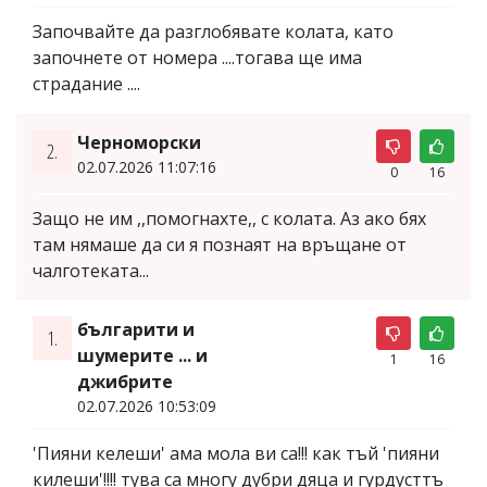
Започвайте да разглобявате колата, като
започнете от номера ....тогава ще има
страдание ....
Черноморски
2.
02.07.2026 11:07:16
0
16
Защо не им ,,помогнахте,, с колата. Аз ако бях
там нямаше да си я познаят на връщане от
чалготеката...
българити и
1.
шумерите ... и
1
16
джибрите
02.07.2026 10:53:09
'Пияни келеши' ама мола ви са!!! как тъй 'пияни
килеши'!!!! тува са многу дубри дяца и гурдусттъ