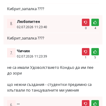
Кибрит,запалка ????
Любопитен
8.
02.07.2026 11:23:40
0
4
Кибрит,запалка ????
Чичин
7.
02.07.2026 11:23:39
1
5
не са имали Удоволствието Кондьо да им пее
до зори
що нежни създания - студентки предимно са
хлътвали по танцувалните ми умения
...
6.