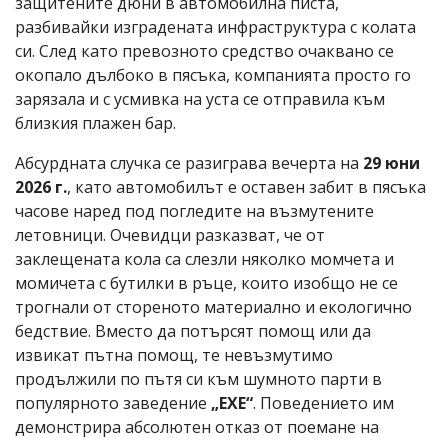
защитените дюни в автомобилна писта,
разбивайки изградената инфраструктура с колата
си. След като превозното средство очаквано се
окопало дълбоко в пясъка, компанията просто го
зарязала и с усмивка на уста се отправила към
близкия плажен бар.
Абсурдната случка се разиграва вечерта на
29 юни
2026 г.
, като автомобилът е оставен забит в пясъка
часове наред под погледите на възмутените
летовници. Очевидци разказват, че от
заклещената кола са слезли няколко момчета и
момичета с бутилки в ръце, които изобщо не се
трогнали от стореното материално и екологично
бедствие. Вместо да потърсят помощ или да
извикат пътна помощ, те невъзмутимо
продължили по пътя си към шумното парти в
популярното заведение
„EXE“
. Поведението им
демонстрира абсолютен отказ от поемане на