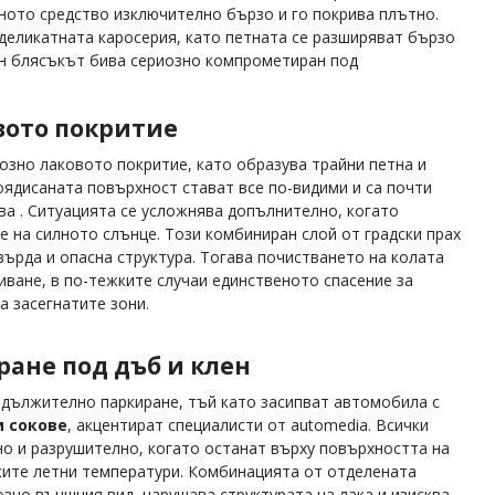
ното средство изключително бързо и го покрива плътно.
 деликатната каросерия, като петната се разширяват бързо
ин блясъкът бива сериозно компрометиран под
вото покритие
озно лаковото покритие, като образува трайни петна и
ядисаната повърхност стават все по-видими и са почти
а . Ситуацията се усложнява допълнително, когато
че на силното слънце. Този комбиниран слой от градски прах
върда и опасна структура. Тогава почистването на колата
иване, в по-тежките случаи единственото спасение за
а засегнатите зони.
ане под дъб и клен
одължително паркиране, тъй като засипват автомобила с
и сокове
, акцентират специалисти от automedia. Всички
о и разрушително, когато останат върху повърхността на
ките летни температури. Комбинацията от отделената
зно външния вид, нарушава структурата на лака и изисква