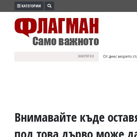
КАТЕГОРИИ
ПРОМО
ЗОНА
ИЗБОРИ
2026
ПРАКТИЧНО
НАКРАТКО
България е №1 в Е
КУЛТУРА
ЗДРАВЕ
ПОЛИТИКА
ОБЩИНИ
ОБЩЕСТВО
ЛАЙФСТАЙЛ
Внимавайте къде оставя
ВОЙНАТА
под това дърво може да
В