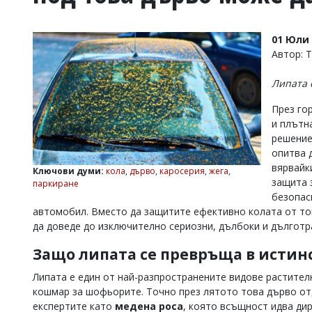
УКРАЙНА
СПОРТ
01 Юли 
РАЗСЛЕДВАНЕ
Автор: 
БИЗНЕС
Липата 
ЮГ
През го
и плътн
Управители:
решение
Веселин
Василев,
опитва 
email:
вярвайк
Ключови думи:
кола
,
дърво
,
каросерия
,
жега
,
v.vasilev@flagman.bg
защита з
паркиране
Катя
безопас
Касабова,
автомобил. Вместо да защитите ефективно колата от то
еmail:
k.kassabova@flagman.bg
да доведе до изключително сериозни, дълбоки и дълготр
Главен
Защо липата се превръща в исти
редактор:
Иван
Липата е един от най-разпространените видове растително
Колев,
email:
кошмар за шофьорите. Точно през лятото това дърво от
office@flagman.bg
експертите като
медена роса
, която всъщност идва дир