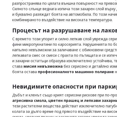
разпространява по цялата външна повърхност на превоз
Коментарите
Силното слънце веднага изпича този захарен слой върху
под
и буквално разяждат боята на автомобила. По този нач
статиите
комбинираното въздействие на високата температура.
се
въвеждат
Процесът на разрушаване на лако
от
читателите
и
С времето този упорит и силно лепкав слой уврежда сери
редакцията
фини микропукнатини по каросерията. Нарушенията по бо
не
напълно невъзможни за заличаване с обикновени средств
носи
лепкавата смес се смеси с прахта по пътищата и се изпе
отговорност
и захарни остатъци образува изключително устойчива, т
за
става
мисия невъзможна
без сериозно и детайлно изм
тях!
Ако
боята остава
професионалното машинно полиране
н
откриете
обиден
Невидимите опасности при паркир
за
вас
Дъбът и кленът също крият сериозни рискове при по-пр
коментар,
моля
агресивна смола, цветен прашец и лепкави захарн
сигнализирайте
тези растителни вещества действат изключително пагубн
ни!
колата за дълго време под прякото въздействие на висо
смола, цветния прашец и захарните сокове уврежда серио