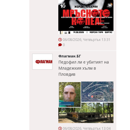
06/08/2026, Четвъртък 13:31
0
Флагман.БГ
Педофил ли е убитият на
Младежкия хълм в
Пловдив
06/08/2026, Четвъртък 13:04