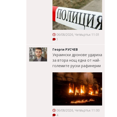
06/08/2026, Четвъртък 11:01
1
Георги РУСЧЕВ
Украински дронове удариха
за втора нощ една от най-
големите руски рафинерии
06/08/2026, Четвъртък 11:00
4