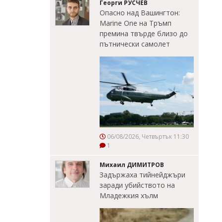
Георги РУСЧЕВ
Опасно над Вашингтон:
Marine One на Тръмп
премина твърде близо до
пътнически самолет
06/08/2026, Четвъртък 11:30
1
Михаил ДИМИТРОВ
Задържаха тийнейджъри
заради убийството на
Младежкия хълм