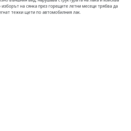
о изборът на сянка през горещите летни месеци трябва да
бегнат тежки щети по автомобилния лак.