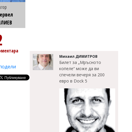
втор
ервел
ИЛИЕВ
2
оментара
Михаил ДИМИТРОВ
Билет за „Мръсното
подели
копеле“ може да ви
спечели вечеря за 200
евро в Dock 5