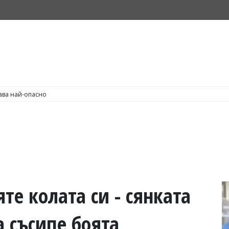
С по пушене на цигари
те колата си - сянката
 съсипе боята