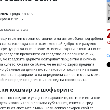
А
Т
2026
, Сряда, 18:48 ч.
Тервел ИЛИЕВ
се оказва опасна
рещите летни месеци оставянето на автомобила под дебела
К
а сянка изглежда като възможно най-доброто и разумно
 срещу прегряване на купето. Всеки водач инстинктивно се
да предпази превозното си средство от палещите лъчи,
С
и, че градските дървета осигуряват перфектна и сигурна
а купето. Оказва се обаче, че не всяко дърво предлага
но убежище за деликатното лаковото покритие на вашия
плината, паркирането на определени сенчести места може
айни повреди по целия външен вид на каросерията.
нски кошмар за шофьорите
ст по градските улиците и паркингите, но тя е и истински
деля изключително лепкава субстанция, известна сред
ектно от листните въшки. Този лепкав захарен слой се