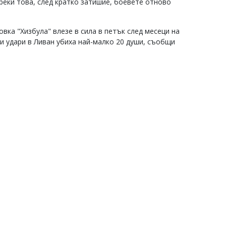
реки това, след кратко затишие, боевете отново
вка "Хизбула" влезе в сила в петък след месеци на
и удари в Ливан убиха най-малко 20 души, съобщи