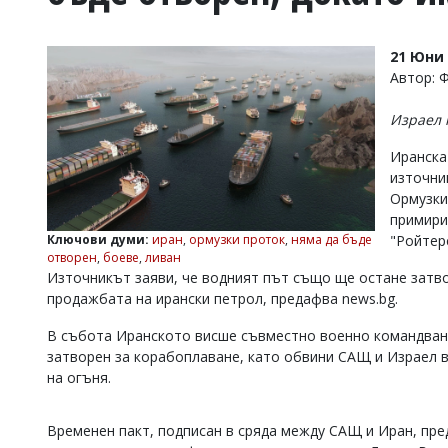
УКРАЙНА
СПОРТ
21 Юни 
РАЗСЛЕДВАНЕ
Автор: 
БИЗНЕС
Израел 
ЮГ
Иранска
източни
Управители:
Ормузки
Веселин
Василев,
примири
email:
Ключови думи:
иран
,
ормузки проток
,
няма да бъде
"Ройтерс
v.vasilev@flagman.bg
отворен
,
боеве
,
ливан
Катя
Източникът заяви, че водният път също ще остане затв
Касабова,
продажбата на ирански петрол, предафва news.bg.
еmail:
k.kassabova@flagman.bg
В събота Иранското висше съвместно военно командван
Главен
затворен за корабоплаване, като обвини САЩ и Израел в
редактор:
на огъня.
Иван
Колев,
email:
Временен пакт, подписан в сряда между САЩ и Иран, пр
office@flagman.bg