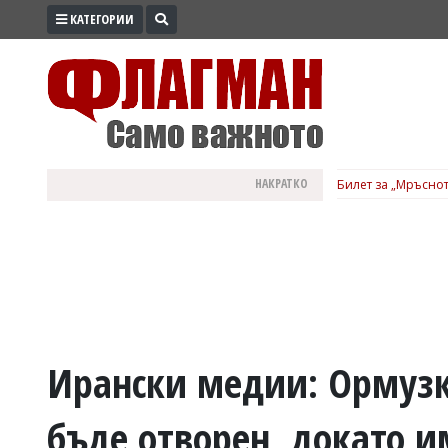
КАТЕГОРИИ
ПРОМО
ЗОНА
ИЗБОРИ
2026
ПРАКТИЧНО
НАКРАТКО
Билет за „Мръснот
КУЛТУРА
ЗДРАВЕ
ПОЛИТИКА
ОБЩИНИ
ОБЩЕСТВО
ЛАЙФСТАЙЛ
Ирански медии: Ормузк
ВОЙНАТА
бъде отворен, докато и
В