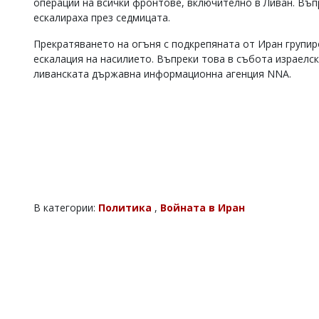
операции на всички фронтове, включително в Ливан. Въп
Коментарите
ескалираха през седмицата.
под
статиите
Прекратяването на огъня с подкрепяната от Иран групиро
се
ескалация на насилието. Въпреки това в събота израелск
въвеждат
ливанската държавна информационна агенция NNA.
от
читателите
и
редакцията
не
носи
отговорност
за
тях!
Ако
В категории:
Политика
,
Войната в Иран
откриете
обиден
за
вас
коментар,
моля
сигнализирайте
ни!