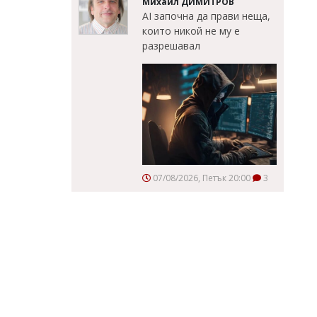
Михаил ДИМИТРОВ
AI започна да прави неща,
които никой не му е
разрешавал
07/08/2026, Петък 20:00
3