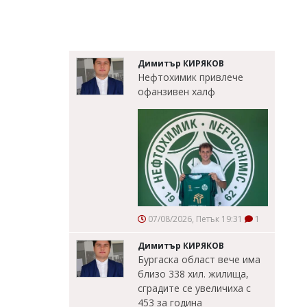
Димитър КИРЯКОВ
Нефтохимик привлече
офанзивен халф
07/08/2026, Петък 19:31
1
Димитър КИРЯКОВ
Бургаска област вече има
близо 338 хил. жилища,
сградите се увеличиха с
453 за година