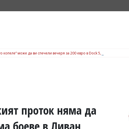
о копеле“ може да ви спечели вечеря за 200 евро в Dock 5, вижте подробн
ият проток няма да
ма боеве в Ливан