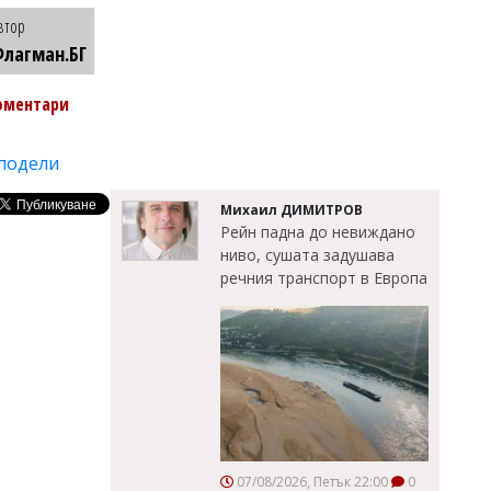
втор
лагман.БГ
оментари
подели
Михаил ДИМИТРОВ
Рейн падна до невиждано
ниво, сушата задушава
речния транспорт в Европа
07/08/2026, Петък 22:00
0