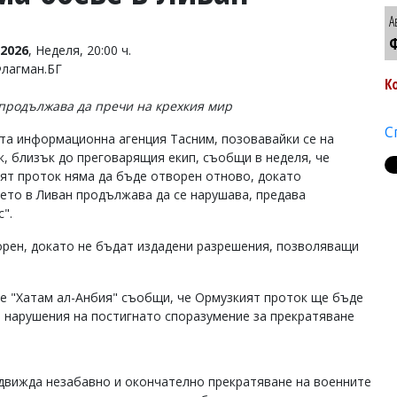
А
Ф
2026
, Неделя, 20:00 ч.
Флагман.БГ
К
продължава да пречи на крехкия мир
С
та информационна агенция Тасним, позовавайки се на
к, близък до преговарящия екип, съобщи в неделя, че
ят проток няма да бъде отворен отново, докато
ето в Ливан продължава да се нарушава, предава
".
орен, докато не бъдат издадени разрешения, позволяващи
е "Хатам ал-Анбия" съобщи, че Ормузкият проток ще бъде
 нарушения на постигнато споразумение за прекратяване
едвижда незабавно и окончателно прекратяване на военните