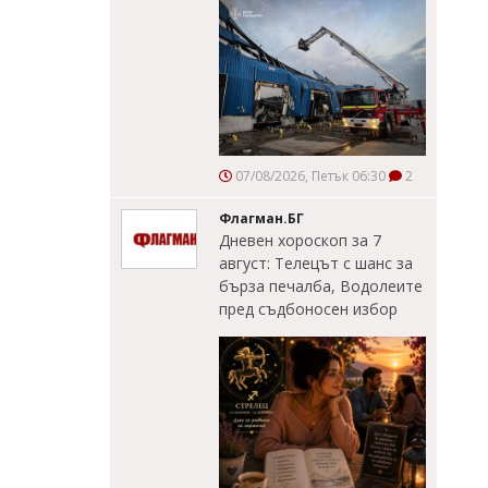
07/08/2026, Петък 06:30
2
Флагман.БГ
Дневен хороскоп за 7
август: Телецът с шанс за
бърза печалба, Водолеите
пред съдбоносен избор