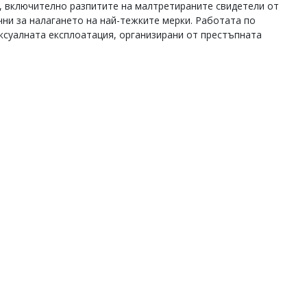
, включително разпитите на малтретираните свидетели от
ни за налагането на най-тежките мерки. Работата по
ексуалната експлоатация, организирани от престъпната