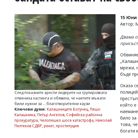
УКРАЙНА
СПОРТ
15 Юни 
РАЗСЛЕДВАНЕ
Автор:
БИЗНЕС
Двама о
ЮГ
присъст
Обвиняе
Управители:
„Калашн
Веселин
Василев,
мрежи, 
email:
бъде пр
v.vasilev@flagman.bg
Катя
Оказа с
Касабова,
полицей
След показните арести лидерите на групировката
еmail:
k.kassabova@flagman.bg
отмениха кастинга и обявиха, че наетите мъжаги
престъп
били нужни за ... благотворителни каузи
който е
Главен
Ключови думи:
Калашниците Ботунец
,
Пешо
наемане
редактор:
Калашника
,
Петър Ангелов
,
Софийска районна
Иван
било за
прокуратура
,
Челопешко шосе катастрофа
,
Николай
Колев,
това, ч
Пелтеков СДВР
,
рекет
,
проституция
email:
богати 
office@flagman.bg