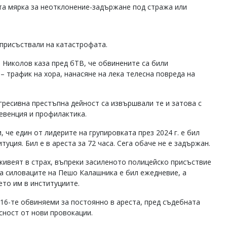
та мярка за неотклонение-задържане под стража или
 присъствали на катастрофата.
Николов каза пред бТВ, че обвинените са били
 трафик на хора, нанасяне на лека телесна повреда на
гресивна престъпна дейност са извършвали те и затова с
ревенция и профилактика.
че един от лидерите на групировката през 2024 г. е бил
уция. Бил е в ареста за 72 часа. Сега обаче не е задържан.
живеят в страх, въпреки засиленото полицейско присъствие
на силоваците на Пешо Калашника е бил ежедневие, а
ето им в институциите.
 16-те обвиняеми за постоянно в ареста, пред съдебната
асност от нови провокации.