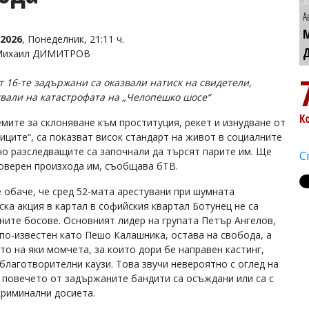
А
2026
, Понеделник, 21:11 ч.
 Михаил ДИМИТРОВ
т 16-те задържани са оказвали натиск на свидетели,
вали на катастрофата на „Челопешко шосе“
К
мите за склоняване към проституция, рекет и изнудване от
иците“, са показват висок стандарт на живот в социалните
но разследващите са започнали да търсят парите им. Ще
С
оверен произхода им, съобщава бТВ.
е обаче, че сред 52-мата арестувани при шумната
ска акция в картал в софийския квартал Ботунец не са
ните босове. Основният лидер на групата Петър Ангелов,
 по-известен като Пешо Калашника, остава на свобода, а
то на яки момчета, за които дори бе направен кастинг,
 благотворителни каузи. Това звучи невероятно с оглед на
е повечето от задържаните бандити са осъждани или са с
криминални досиета.