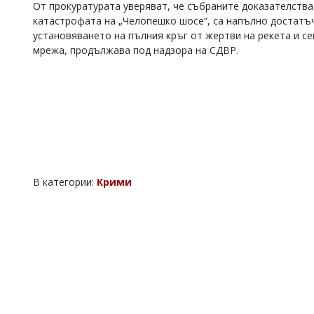
От прокуратурата уверяват, че събраните доказателства
катастрофата на „Челопешко шосе“, са напълно достатъч
установяването на пълния кръг от жертви на рекета и с
мрежа, продължава под надзора на СДВР.
В категории:
Крими