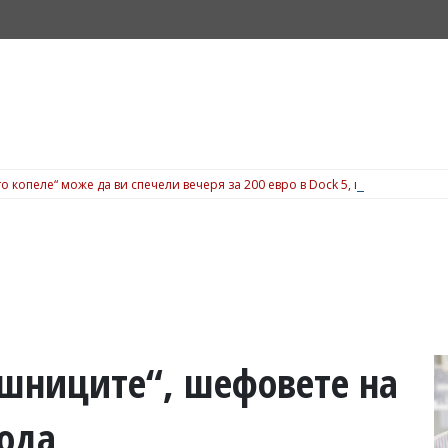
о копеле“ може да ви спечели вечеря за 200 евро в Dock 5, вижте подробн
ашниците“, шефовете на
бода