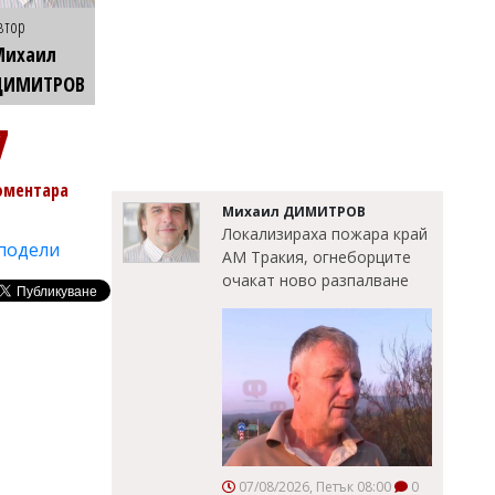
втор
Михаил
ДИМИТРОВ
7
оментара
Михаил ДИМИТРОВ
Локализираха пожара край
подели
АМ Тракия, огнеборците
очакат ново разпалване
07/08/2026, Петък 08:00
0