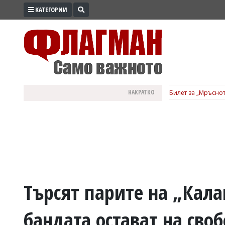
КАТЕГОРИИ
ПРОМО
ЗОНА
ИЗБОРИ
2026
ПРАКТИЧНО
НАКРАТКО
Билет за „Мръснот
КУЛТУРА
ЗДРАВЕ
ПОЛИТИКА
ОБЩИНИ
ОБЩЕСТВО
ЛАЙФСТАЙЛ
Търсят парите на „Кал
ВОЙНАТА
бандата остават на сво
В