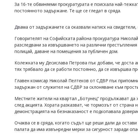
За 16-те обвиняеми прокуратурата е поискала най-тежка
Коментарите
постоянното задържане. Те ще се гледат в сряда.
под
статиите
се
Двама от задържаните са оказвали натиск на свидетели,
въвеждат
от
Говорителят на Софийската района прокуратура Николай 
читателите
разследвани за извършването на различни престъпления –
и
редакцията
полицай, даване на помещения за публичен дом.
не
носи
Колежката му Десислава Петрова пък добави, че доста а
отговорност
тях трябвало да се работи постоянно, да се извършва п
за
тях!
Главен комисар Николай Пелтеков от СДВР пък припомни, 
Ако
задържан от служител на СДВР за склоняване към простит
откриете
обиден
Местните жители на квартал „Ботунец“ продължават да 
за
след акцията. Хората разказват, че тормозът от страна 
вас
демонстрацията на безнаказаност е подкопавала довери
коментар,
моля
Очаква се в сряда, когато съдът ще реши дали да остави
сигнализирайте
ни!
палата да има извънредни мерки за сигурност заради оп