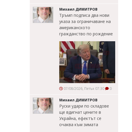
Михаил ДИМИТРОВ
Тръмп подписа два нови
указа за ограничаване на
американското
гражданство по рождение
07/08/2026, Петък 07:30
0
Михаил ДИМИТРОВ
Руски удари по складове
ще вдигнат цените в
Украйна, ефектът се
очаква към зимата