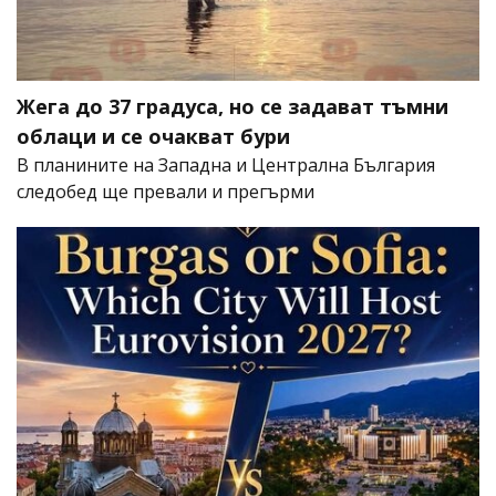
Жега до 37 градуса, но се задават тъмни
облаци и се очакват бури
В планините на Западна и Централна България
следобед ще превали и прегърми