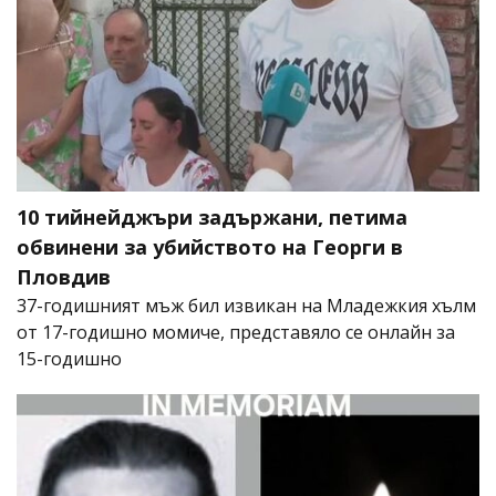
10 тийнейджъри задържани, петима
обвинени за убийството на Георги в
Пловдив
37-годишният мъж бил извикан на Младежкия хълм
от 17-годишно момиче, представяло се онлайн за
15-годишно