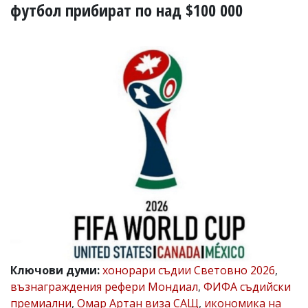
УКРАЙНА
футбол прибират по над $100 000
СПОРТ
РАЗСЛЕДВАНЕ
БИЗНЕС
ЮГ
Управители:
Веселин
Василев,
email:
v.vasilev@flagman.bg
Катя
Касабова,
еmail:
k.kassabova@flagman.bg
Главен
редактор:
Иван
Ключови думи:
хонорари съдии Световно 2026
,
Колев,
възнаграждения рефери Мондиал
,
ФИФА съдийски
email:
office@flagman.bg
премиални
,
Омар Артан виза САЩ
,
икономика на