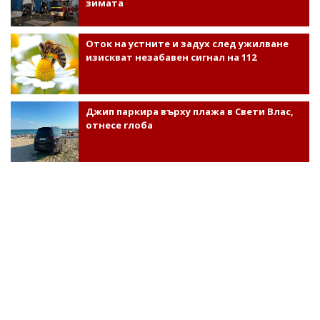
зимата
Оток на устните и задух след ужилване
изискват незабавен сигнал на 112
Джип паркира върху плажа в Свети Влас,
отнесе глоба