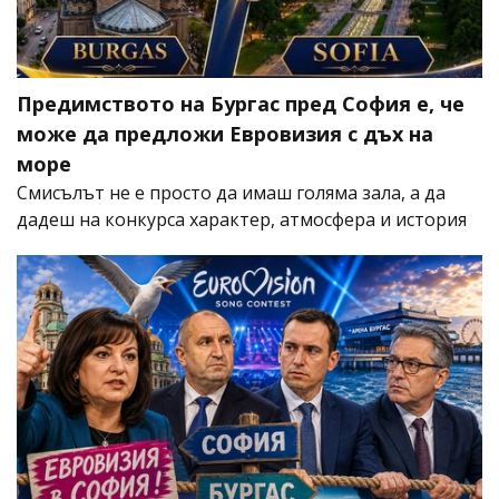
Предимството на Бургас пред София е, че
може да предложи Евровизия с дъх на
море
Смисълът не е просто да имаш голяма зала, а да
дадеш на конкурса характер, атмосфера и история