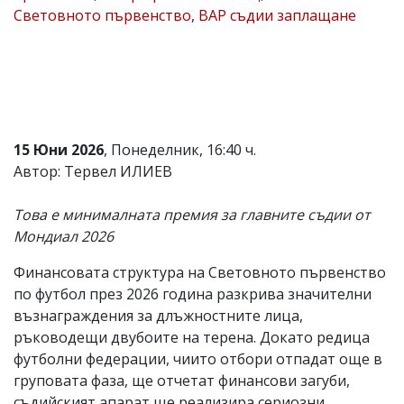
Световното първенство
,
ВАР съдии заплащане
Коментарите
под
статиите
се
въвеждат
от
читателите
и
15 Юни 2026
, Понеделник, 16:40 ч.
редакцията
не
Автор: Тервел ИЛИЕВ
носи
отговорност
Това е минималната премия за главните съдии от
за
тях!
Мондиал 2026
Ако
откриете
Финансовата структура на Световното първенство
обиден
по футбол през 2026 година разкрива значителни
за
вас
възнаграждения за длъжностните лица,
коментар,
ръководещи двубоите на терена. Докато редица
моля
футболни федерации, чиито отбори отпадат още в
сигнализирайте
ни!
груповата фаза, ще отчетат финансови загуби,
съдийският апарат ще реализира сериозни