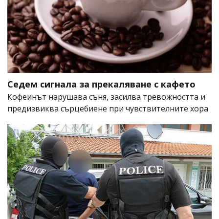
Седем сигнала за прекаляване с кафето
Кофеинът нарушава съня, засилва тревожността и
предизвиква сърцебиене при чувствителните хора