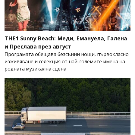
THE1 Sunny Beach: Меди, Емануела, Галена
и Преслава през август
Програмата обещава безсънни нощи, първокласно
изживяване и селекция от най-големите имена на
родната музикална сцена