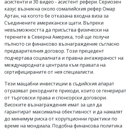
асистенти и 30 видео - асистент рефери. Сериозен
казус възникна около сомалийския рефер Омар
Артан, на когото бе отказана входна виза за
Съединените американски щати. Въпреки
невъзможността да присъства физически на
терените в Северна Америка, той ще получи
пълното си финансово възнаграждение съгласно
предварителния договор. Този прецедент
подчертава социалната и правна ангажираност на
международната централа към правата на
сертифицираните от нея специалисти.
Тези мащабни инвестиции в съдийския апарат
отразяват рекордните приходи, които се генерират
от търговски права и спонсорски договори.
Високите възнаграждения имат за цел да
гарантират максимална обективност и да намалят
до минимум риска от корупционни практики по
време на мондиала. Подобна финансова политика