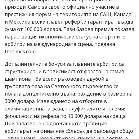
приходи. Само за своето официално участие в
престижния форум на територията на САЩ, Канада
и Мексико всеки главен рефер си гарантира твърда
сума от 100 000 долара. Тази базова премия показва
нарастващия икономически статус на спортните
арбитри на международната сцена, предава
thetimes.com.
Допълнителните бонуси за главните арбитри са
структурирани в зависимост от фазата на самия
шампионат. За всеки ръководен двубой в
груповата фаза на Световното първенство се
полага допълнително възнаграждение в размер на
3000 долара. Извеждането на отборите в
елиминационната фаза, полуфиналите и големия
финал носи на рефера по 10 000 долара на среща.
При запазване на досегашната традиция
арбитърът на финалния сблъсък да ръководи общо
четири мача, неговият краен приход ще достигне