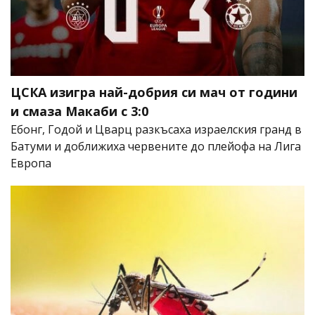
ЦСКА изигра най-добрия си мач от години
и смаза Макаби с 3:0
Ебонг, Годой и Цварц разкъсаха израелския гранд в
Батуми и доближиха червените до плейофа на Лига
Европа