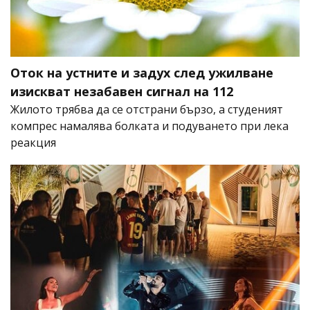
Оток на устните и задух след ужилване
изискват незабавен сигнал на 112
Жилото трябва да се отстрани бързо, а студеният
компрес намалява болката и подуването при лека
реакция