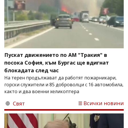
Пускат движението по АМ "Тракия" в
посока София, към Бургас ще вдигнат
блокадата след час
На терен продължават да работят пожарникари,
горски служители и 85 доброволци с 16 автомобила,
както и два военни хеликоптера
Всички новини
Свят