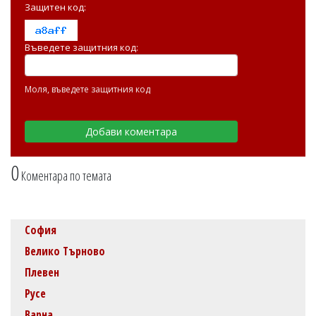
Защитен код:
Въведете защитния код:
Моля, въведете защитния код
0
Коментара по темата
София
Велико Търново
Плевен
Русе
Варна