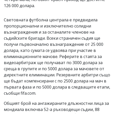
126 000 долара.
Световната футболна централа е предвидила
пропорционални и изключително солидни
възнаграждения и за останалите членове на
съдийските бригади. Всеки страничен съдия ще
получи първоначално възнаграждение от 25 000
долара, като сумата се удвоява при участие в
елиминационните мачове. Реферите в стаята за
видеоарбитраж ще получават по 3000 долара за
среща в групите и по 5000 долара за мачовете от
директните елиминации. Резервните арбитри също
ще бъдат компенсирани с по 2500 долара на мач в
първата фаза и по 5000 долара в следващите етапи,
съобщи fifa.com.
Общият брой на ангажираните длъжностни лица за
мондиала включва 52-а ръководещи съдии, 88