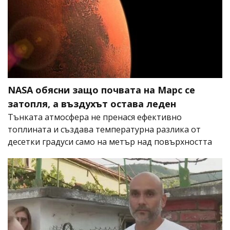
NASA обясни защо почвата на Марс се
затопля, а въздухът остава леден
Тънката атмосфера не пренася ефективно
топлината и създава температурна разлика от
десетки градуси само на метър над повърхността