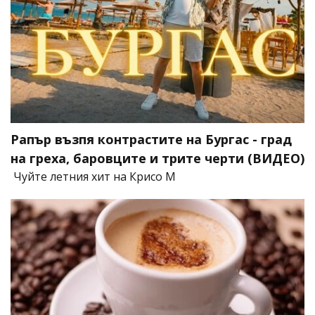
Рапър възпя контрастите на Бургас - град
на греха, баровците и трите черти (ВИДЕО)
Чуйте летния хит на Крисо М