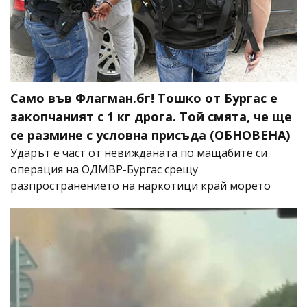
Само във Флагман.бг! Тошко от Бургас е
закопчаният с 1 кг дрога. Той смята, че ще
се размине с условна присъда (ОБНОВЕНА)
Ударът е част от невижданата по мащабите си
операция на ОДМВР-Бургас срещу
разпространението на наркотици край морето