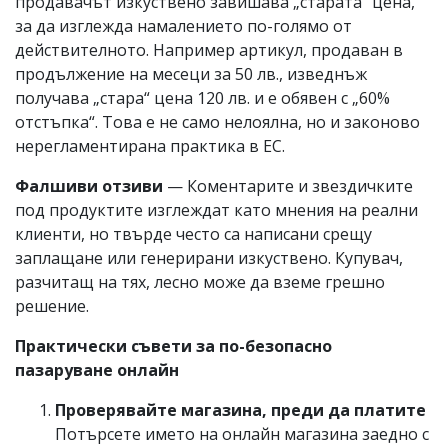
продавачът изкуствено завишава „старата“ цена,
за да изглежда намалението по-голямо от
действителното. Например артикул, продаван в
продължение на месеци за 50 лв., изведнъж
получава „старa“ цена 120 лв. и е обявен с „60%
отстъпка“. Това е не само нелоялна, но и законово
нерегламентирана практика в ЕС.
Фалшиви отзиви
— Коментарите и звездичките
под продуктите изглеждат като мнения на реални
клиенти, но твърде често са написани срещу
заплащане или генерирани изкуствено. Купувач,
разчитащ на тях, лесно може да вземе грешно
решение.
Практически съвети за по-безопасно
пазаруване онлайн
Проверявайте магазина, преди да платите
Потърсете името на онлайн магазина заедно с