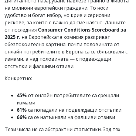
Дигиталното пазаруване навлезе трайно в живота
на милиони европейски граждани. То носи
удобство и богат избор, но крие и сериозни
рискове, за които е важно да сме наясно. Данните
от последния
Consumer Conditions Scoreboard за
2025 г.
на Европейската комисия разкриват
обезпокоителна картина: почти половината от
онлайн потребителите в Европа са се сблъсквали с
измами, а над половината — с подвеждащи
отстъпки и фалшиви отзиви.
Конкретно:
45%
от онлайн потребителите са срещали
измами
61%
са попадали на подвеждащи отстъпки
66%
са се натъкнали на фалшиви отзиви
Тези числа не са абстрактни статистики. Зад тях