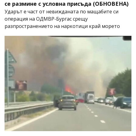
се размине с условна присъда (ОБНОВЕНА)
Ударът е част от невижданата по мащабите си
операция на ОДМВР-Бургас срещу
разпространението на наркотици край морето