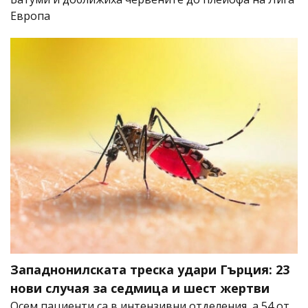
Европа
Западнонилската треска удари Гърция: 23
нови случая за седмица и шест жертви
Осем пациенти са в интензивни отделения, а 54 от