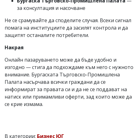
Бургаска Търговско-Промишлена Палата
—
за консултация и насочване
Не се срамувайте да споделите случая. Всеки сигнал
помага на институциите да засилят контрола и да
защитят останалите потребители.
Накрая
Онлайн пазаруването може да бъде удобно и
изгодно — стига да подхождаме към него с нужното
внимание. Бургаската Търговско-Промишлена
Палата насърчава всички граждани да се
информират за правата си и да не се поддават на
натиск или примамливи оферти, зад които може да
се крие измама.
В категории:
Бизнес ЮГ