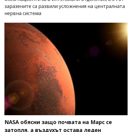
заразените са развили усложнения на централната
нервна система
NASA обясни защо почвата на Марс се
затопля, а въздухът остава леден