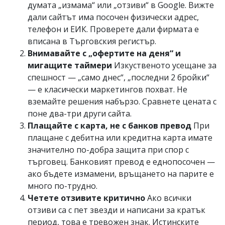
думата „измама“ или „отзиви“ в Google. Вижте
дали сайтът има посочен физически адрес,
телефон и ЕИК. Проверете дали фирмата е
вписана в Търговския регистър.
Внимавайте с „офертите на деня“ и
мигащите таймери
Изкуственото усещане за
спешност — „само днес“, „последни 2 бройки“
— е класически маркетингов похват. Не
вземайте решения набързо. Сравнете цената с
поне два-три други сайта.
Плащайте с карта, не с банков превод
При
плащане с дебитна или кредитна карта имате
значително по-добра защита при спор с
търговец. Банковият превод е еднопосочен —
ако бъдете измамени, връщането на парите е
много по-трудно.
Четете отзивите критично
Ако всички
отзиви са с пет звезди и написани за кратък
период, това е тревожен знак. Истинските