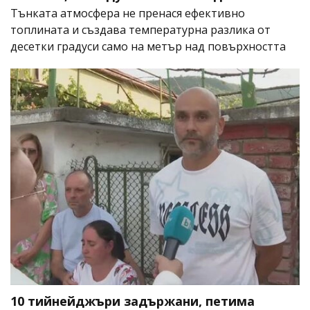
Тънката атмосфера не пренася ефективно
топлината и създава температурна разлика от
десетки градуси само на метър над повърхността
10 тийнейджъри задържани, петима