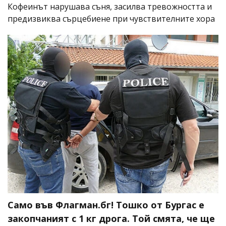
Кофеинът нарушава съня, засилва тревожността и
предизвиква сърцебиене при чувствителните хора
Само във Флагман.бг! Тошко от Бургас е
закопчаният с 1 кг дрога. Той смята, че ще