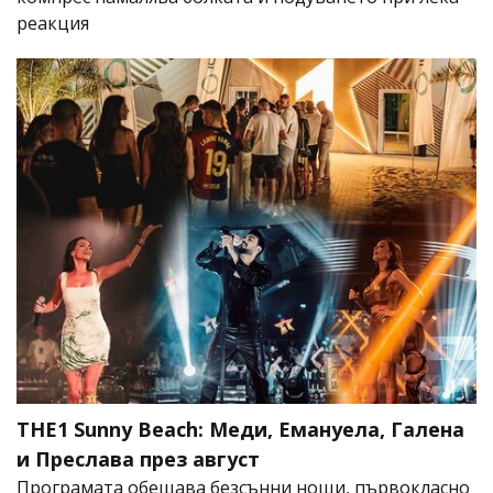
реакция
THE1 Sunny Beach: Меди, Емануела, Галена
и Преслава през август
Програмата обещава безсънни нощи, първокласно