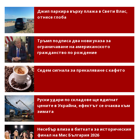
Джип паркира върху плажа в Свети Влас,
отнесе глоба
Тръмп подписа два нови указа за
ограничаване на американското
гражданство по рождение
Седем сигнала за прекаляване с кафето
Руски удари по складове ще вдигнат
цените в Украйна, ефектът се очаква към
зимата
Несебър влиза в битката за историческия
финал на Мис България 2026