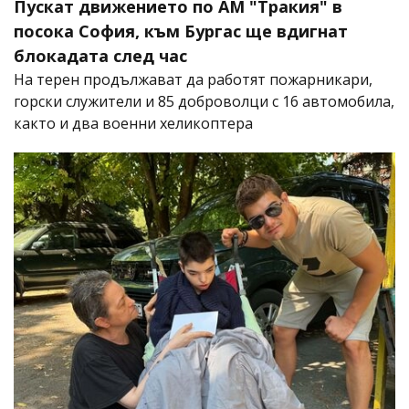
Пускат движението по АМ "Тракия" в
посока София, към Бургас ще вдигнат
блокадата след час
На терен продължават да работят пожарникари,
горски служители и 85 доброволци с 16 автомобила,
както и два военни хеликоптера