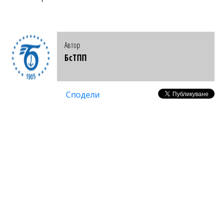
Автор
БсТПП
Сподели