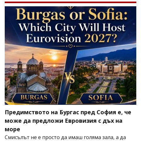
Предимството на Бургас пред София е, че
може да предложи Евровизия с дъх на
море
Смисълът не е просто да имаш голяма зала, а да