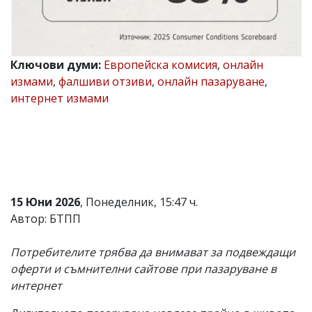
Коментарите
под
статиите
се
Ключови думи:
Европейска комисия
,
онлайн
въвеждат
от
измами
,
фалшиви отзиви
,
онлайн пазаруване
,
читателите
интернет измами
и
редакцията
не
носи
отговорност
за
тях!
Ако
15 Юни 2026
, Понеделник, 15:47 ч.
откриете
обиден
Автор: БТПП
за
вас
Потребителите трябва да внимават за подвеждащи
коментар,
моля
оферти и съмнителни сайтове при пазаруване в
сигнализирайте
интернет
ни!