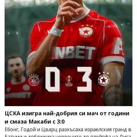
ЦСКА изигра най-добрия си мач от години
и смаза Макаби с 3:0
Ебонг, Годой и Цварц разкъсаха израелския гранд в
Батуми и доближиха червените до плейофа на Лига