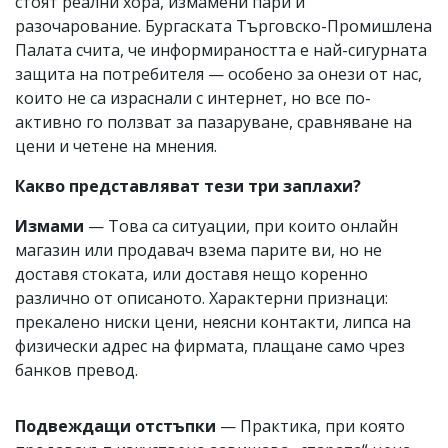
стоят реални хора, измамени пари и
разочарование. Бургаската Търговско-Промишлена
Палата счита, че информираността е най-сигурната
защита на потребителя — особено за онези от нас,
които не са израснали с интернет, но все по-
активно го ползват за пазаруване, сравняване на
цени и четене на мнения.
Какво представляват тези три заплахи?
Измами
— Това са ситуации, при които онлайн
магазин или продавач взема парите ви, но не
доставя стоката, или доставя нещо коренно
различно от описаното. Характерни признаци:
прекалено ниски цени, неясни контакти, липса на
физически адрес на фирмата, плащане само чрез
банков превод.
Подвеждащи отстъпки
— Практика, при която