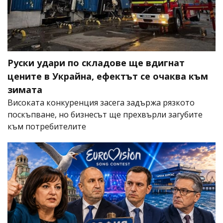
Руски удари по складове ще вдигнат
цените в Украйна, ефектът се очаква към
зимата
Високата конкуренция засега задържа рязкото
поскъпване, но бизнесът ще прехвърли загубите
към потребителите