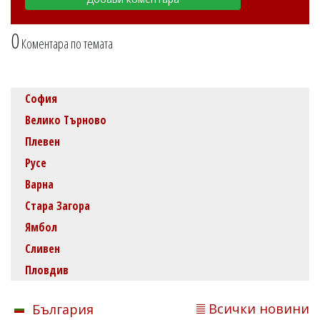
0
Коментара по темата
София
Велико Търново
Плевен
Русе
Варна
Стара Загора
Ямбол
Сливен
Пловдив
Всички новини
България