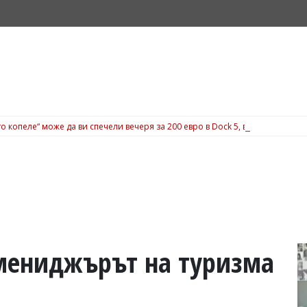
о копеле“ може да ви спечели вечеря за 200 евро в Dock 5, вижте подробн
 мениджърът на туризма