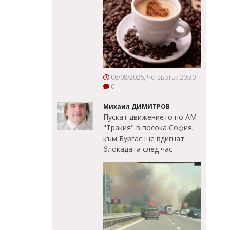
06/08/2026, Четвъртък 20:30
0
Михаил ДИМИТРОВ
Пускат движението по АМ
"Тракия" в посока София,
към Бургас ще вдигнат
блокадата след час