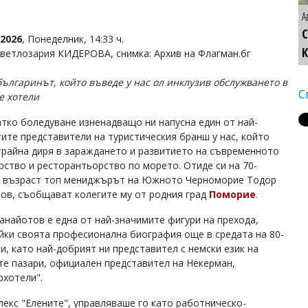
А
С
2026
, Понеделник, 14:33 ч.
Светлозария КИДЕРОВА, снимка: Архив на Флагман.бг
българинът, който въведе у нас ол инклузив обслужването в
С
е хотели
атко боледуване изненадващо ни напусна един от най-
ите представители на туристическия бранш у нас, който
трайна диря в зараждането и развитието на съвременното
рство и ресторантьорство по морето. Отиде си на 70-
 възраст топ мениджърът на Южното Черноморие Тодор
ов, съобщават колегите му от родния град
Поморие
.
анайотов е една от най-значимите фигури на прехода,
йки своята професионална биография още в средата на 80-
и, като най-добрият ни представител с немски език на
те пазари, официален представител на Некерман,
рхотели".
екс "Елените", управляваше го като работническо-