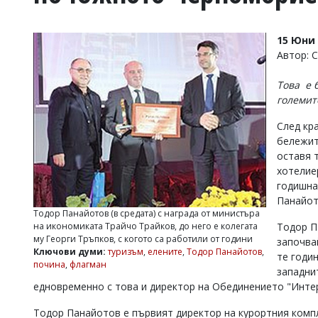
УКРАЙНА
СПОРТ
15 Юни 
РАЗСЛЕДВАНЕ
Автор: 
БИЗНЕС
Това е 
ЮГ
големит
След кр
Управители:
бележит
Веселин
Василев,
оставя 
email:
хотелие
v.vasilev@flagman.bg
годишна
Катя
Панайот
Касабова,
Тодор Панайотов (в средата) с награда от министъра
еmail:
k.kassabova@flagman.bg
Тодор П
на икономиката Трайчо Трайков, до него е колегата
му Георги Тръпков, с когото са работили от години
започва
Главен
Ключови думи:
туризъм
,
елените
,
Тодор Панайотов
,
те годин
редактор:
почина
,
флагман
Иван
западни
Колев,
едновременно с това и директор на Обединението "Инте
email:
office@flagman.bg
Тодор Панайотов е първият директор на курортния компл