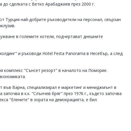
 до сделката с Ветко Арабаджиев през 2000 г.
 от Турция най-добрите ръководители на персонал, свързан
нклузив.
лужване в големите хотели, подчертават днешните
холдинг" и ръководи Hotel Festa Panorama в Несебър, а след
я комплекс "Сънсет резорт" в началото на Поморие.
икономиката.
 във Варна, специализирал е маркетинг и мениджмънт в
започва в к.к. "Слънчев бряг" през 1976 г., където започва
екса "Елените" в зората на демокрацията, е бил