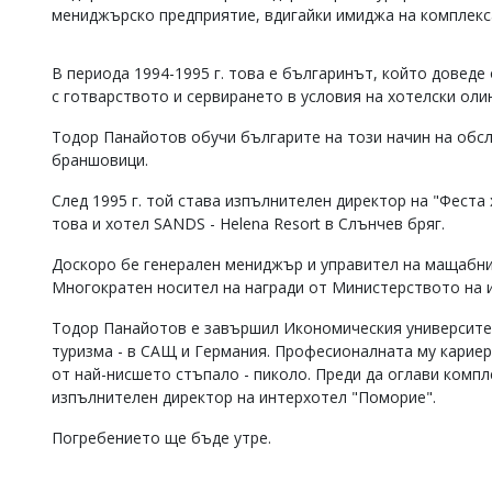
мениджърско предприятие, вдигайки имиджа на комплекса
Коментарите
под
статиите
В периода 1994-1995 г. това е българинът, който доведе
се
с готварството и сервирането в условия на хотелски оли
въвеждат
от
Тодор Панайотов обучи българите на този начин на обс
читателите
браншовици.
и
редакцията
След 1995 г. той става изпълнителен директор на "Феста 
не
носи
това и хотел SANDS - Helena Resort в Слънчев бряг.
отговорност
за
Доскоро бе генерален мениджър и управител на мащабни
тях!
Многократен носител на награди от Министерството на 
Ако
откриете
Тодор Панайотов е завършил Икономическия университет
обиден
туризма - в САЩ и Германия. Професионалната му кариера 
за
от най-нисшето стъпало - пиколо. Преди да оглави компл
вас
изпълнителен директор на интерхотел "Поморие".
коментар,
моля
Погребението ще бъде утре.
сигнализирайте
ни!