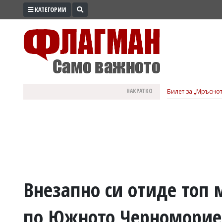
КАТЕГОРИИ
ПРОМО
ЗОНА
ИЗБОРИ
2026
ПРАКТИЧНО
НАКРАТКО
Билет за „Мръснот
КУЛТУРА
ЗДРАВЕ
ПОЛИТИКА
ОБЩИНИ
ОБЩЕСТВО
ЛАЙФСТАЙЛ
Внезапно си отиде топ
ВОЙНАТА
по Южното Черноморие
В