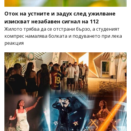
Оток на устните и задух след ужилване
изискват незабавен сигнал на 112
Жилото трябва да се отстрани бързо, а студеният
компрес намалява болката и подуването при лека
реакция