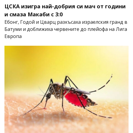
ЦСКА изигра най-добрия си мач от години
и смаза Макаби с 3:0
Ебонг, Годой и Цварц разкъсаха израелския гранд в
Батуми и доближиха червените до плейофа на Лига
Европа