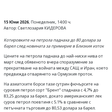
Коментарите
под
статиите
се
15 Юни 2026
, Понеделник, 14:00 ч.
въвеждат
Автор: Светлозария КИДЕРОВА
от
читателите
и
Котировките на петрола паднаха до 80 долара за
редакцията
барел след новината за примирие в Близкия изток
не
носи
отговорност
Цените на петрола паднаха до най-ниски нива от
за
март след обявеното вчера споразумение за
тях!
прекратяване на войната между САЩ и Иран, което
Ако
откриете
предвижда отварянето на Ормузкия проток.
обиден
за
На азиатските борси тази сутрин фючърсите на
вас
суровия петрол сорт "Брент" спаднаха с 4,7% до
коментар,
моля
83,25 долара за барел, докато американският лек
сигнализирайте
суров петрол поевтиня с 5.1% в сравнение с
ни!
петъчната търговия до 80,53 долара за барел.