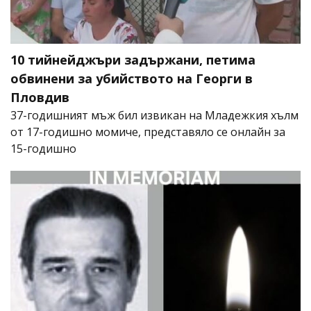
10 тийнейджъри задържани, петима
обвинени за убийството на Георги в
Пловдив
37-годишният мъж бил извикан на Младежкия хълм
от 17-годишно момиче, представяло се онлайн за
15-годишно