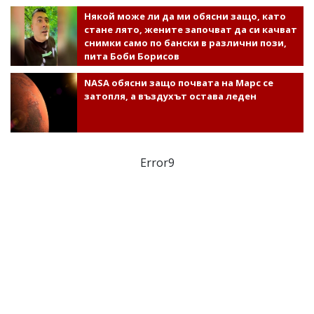
Някой може ли да ми обясни защо, като
стане лято, жените започват да си качват
снимки само по бански в различни пози,
пита Боби Борисов
NASA обясни защо почвата на Марс се
затопля, а въздухът остава леден
Error9