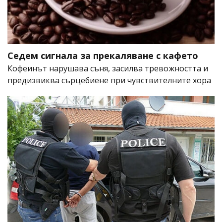
Седем сигнала за прекаляване с кафето
Кофеинът нарушава съня, засилва тревожността и
предизвиква сърцебиене при чувствителните хора