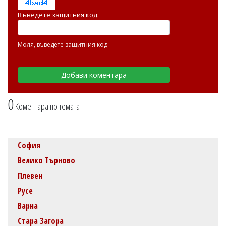
Въведете защитния код:
Моля, въведете защитния код
0
Коментара по темата
София
Велико Търново
Плевен
Русе
Варна
Стара Загора