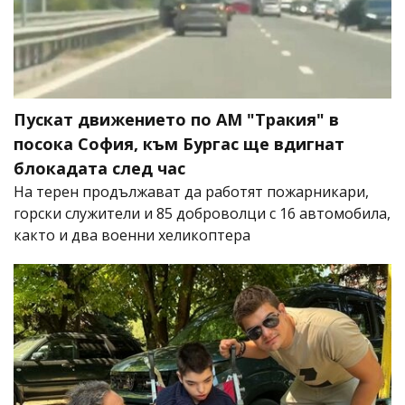
Пускат движението по АМ "Тракия" в
посока София, към Бургас ще вдигнат
блокадата след час
На терен продължават да работят пожарникари,
горски служители и 85 доброволци с 16 автомобила,
както и два военни хеликоптера