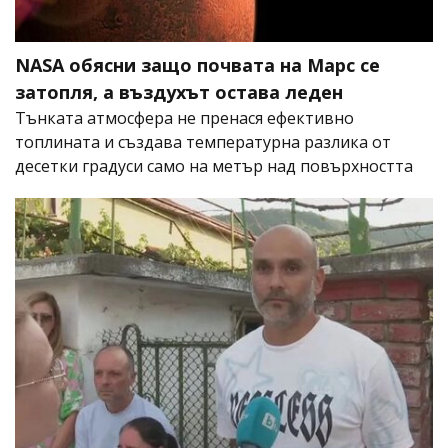
NASA обясни защо почвата на Марс се
затопля, а въздухът остава леден
Тънката атмосфера не пренася ефективно
топлината и създава температурна разлика от
десетки градуси само на метър над повърхността