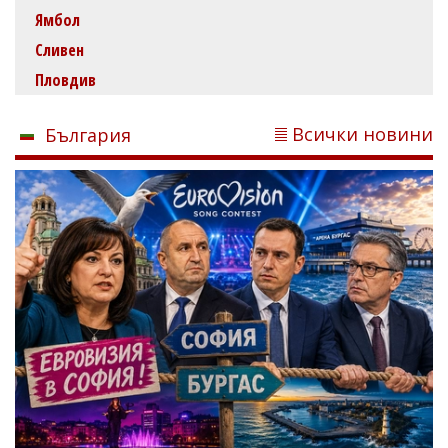
Ямбол
Сливен
Пловдив
Всички новини
България