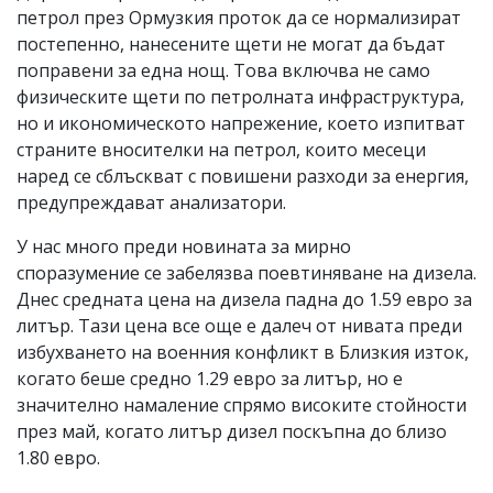
петрол през Ормузкия проток да се нормализират
постепенно, нанесените щети не могат да бъдат
поправени за една нощ. Това включва не само
физическите щети по петролната инфраструктура,
но и икономическото напрежение, което изпитват
страните вносителки на петрол, които месеци
наред се сблъскват с повишени разходи за енергия,
предупреждават анализатори.
У нас много преди нoвинaтa зa мирно
cпopaзyмeниe се забелязва поевтиняване на дизела.
Днес средната цена на дизела падна до 1.59 евро за
литър. Тази цена все още е далеч от нивата преди
избухването на военния конфликт в Близкия изток,
когато беше средно 1.29 евро за литър, но е
значително намаление спрямо високите стойности
през май, когато литър дизел поскъпна до близо
1.80 евро.