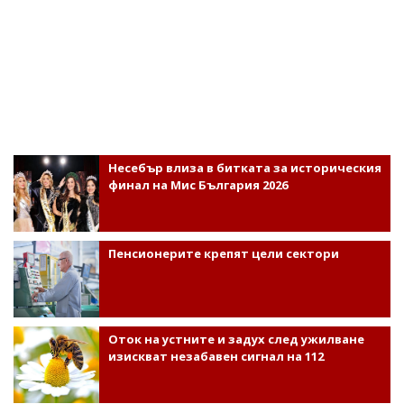
Несебър влиза в битката за историческия
финал на Мис България 2026
Пенсионерите крепят цели сектори
Оток на устните и задух след ужилване
изискват незабавен сигнал на 112