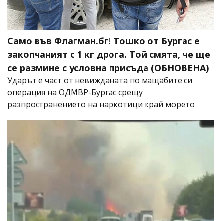
Само във Флагман.бг! Тошко от Бургас е
закопчаният с 1 кг дрога. Той смята, че ще
се размине с условна присъда (ОБНОВЕНА)
Ударът е част от невижданата по мащабите си
операция на ОДМВР-Бургас срещу
разпространението на наркотици край морето