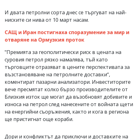
И двата петролни сорта днес се търгуват на най-
ниските си нива от 10 март насам.
САЩ и Иран постигнаха споразумение за мир и
отваряне на Ормузкия проток
"Премията за геополитически риск в цената на
суровия петрол рязко намалява, тъй като
търговците отразяват в цените перспективата за
възстановяване на петролните доставки“,
коментират пазарни анализатори. Инвеститорите
вече пресмятат колко бързо производителите от
Близкия изток ще могат да възобновят добивите и
износа на петрол след нанесените от войната щети
на енергийни съоръжения, както и кога в региона
ще пристигнат още кораби.
Дори и конфликтът да приключи и доставките на