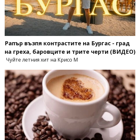
Рапър възпя контрастите на Бургас - град
на греха, баровците и трите черти (ВИДЕО)
Чуйте летния хит на Крисо М