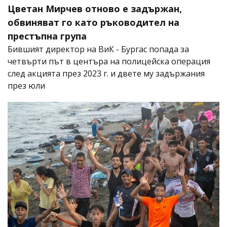
Цветан Мирчев отново е задържан,
обвиняват го като ръководител на
престъпна група
Бившият директор на ВиК - Бургас попада за
четвърти път в центъра на полицейска операция
след акцията през 2023 г. и двете му задържания
през юли