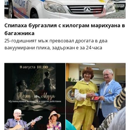
Спипаха бургазлия с килограм марихуана в
багажника
25-годишният мъж превозвал дрогата в два
вакуумирани плика, задържан е за 24 часа