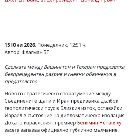
Коментарите
под
статиите
се
въвеждат
от
читателите
15 Юни 2026
, Понеделник, 12:51 ч.
и
редакцията
Автор: Флагман.БГ
не
носи
Сделката между Вашингтон и Техеран предизвика
отговорност
за
безпрецедентен разрив и гневни обвинения в
тях!
предателство
Ако
откриете
Новото стратегическо споразумение между
обиден
за
Съединените щати и Иран предизвика дълбок
вас
геополитически трус в Близкия изток, оставяйки
коментар,
Израел в състояние на дипломатическа изолация.
моля
сигнализирайте
Докато израелският премиер
Бенямин Нетаняху
ни!
засега запазва официално публично мълчание,