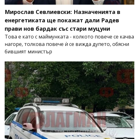
Мирослав Севлиевски: Назначенията в
енергетиката ще покажат дали Радев
прави нов бардак със стари муцуни
Това е като с маймунката - колкото повече се качва
нагоре, толкова повече ѝ се вижда дупето, обясни
бившият министър