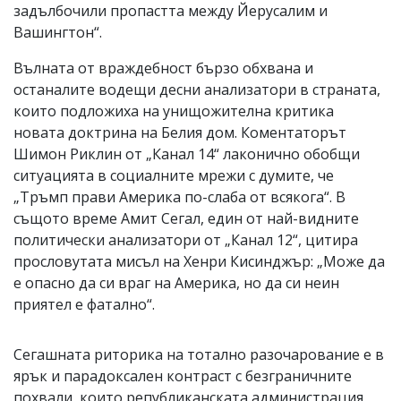
задълбочили пропастта между Йерусалим и
Вашингтон“.
Вълната от враждебност бързо обхвана и
останалите водещи десни анализатори в страната,
които подложиха на унищожителна критика
новата доктрина на Белия дом. Коментаторът
Шимон Риклин от „Канал 14“ лаконично обобщи
ситуацията в социалните мрежи с думите, че
„Тръмп прави Америка по-слаба от всякога“. В
същото време Амит Сегал, един от най-видните
политически анализатори от „Канал 12“, цитира
прословутата мисъл на Хенри Кисинджър: „Може да
е опасно да си враг на Америка, но да си неин
приятел е фатално“.
Сегашната риторика на тотално разочарование е в
ярък и парадоксален контраст с безграничните
похвали, които републиканската администрация