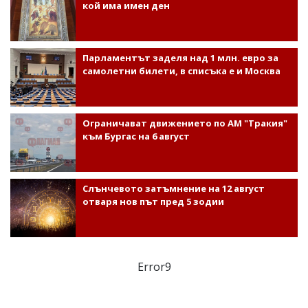
кой има имен ден
Парламентът заделя над 1 млн. евро за
самолетни билети, в списъка е и Москва
Ограничават движението по АМ "Тракия"
към Бургас на 6 август
Слънчевото затъмнение на 12 август
отваря нов път пред 5 зодии
Error9