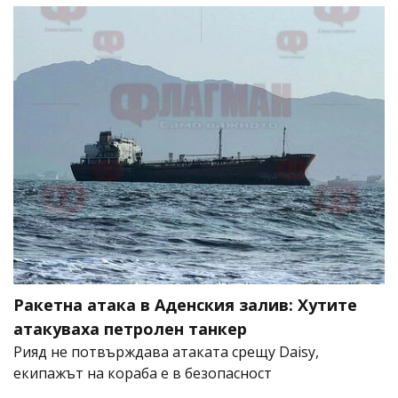
Ракетна атака в Аденския залив: Хутите
атакуваха петролен танкер
Рияд не потвърждава атаката срещу Daisy,
екипажът на кораба е в безопасност