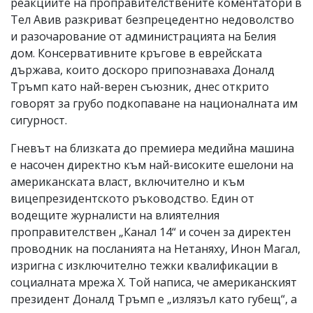
реакциите на проправителствените коментатори в
Тел Авив разкриват безпрецедентно недоволство
и разочарование от администрацията на Белия
дом. Консервативните кръгове в еврейската
държава, които доскоро припознаваха Доналд
Тръмп като най-верен съюзник, днес открито
говорят за грубо подкопаване на националната им
сигурност.
Гневът на близката до премиера медийна машина
е насочен директно към най-високите ешелони на
американската власт, включително и към
вицепрезидентското ръководство. Един от
водещите журналисти на влиятелния
проправителствен „Канал 14“ и сочен за директен
проводник на посланията на Нетаняху, Инон Магал,
изригна с изключително тежки квалификации в
социалната мрежа X. Той написа, че американският
президент Доналд Тръмп е „излязъл като губещ“, а