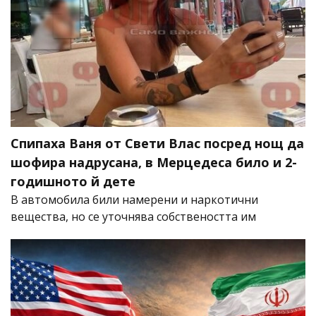
Спипаха Ваня от Свети Влас посред нощ да
шофира надрусана, в Мерцедеса било и 2-
годишното й дете
В автомобила били намерени и наркотични
вещества, но се уточнява собствеността им