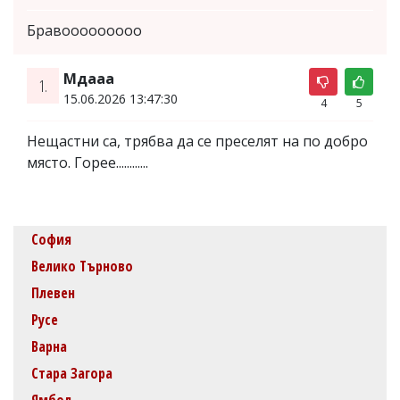
Бравооооооооо
Мдааа
1.
15.06.2026 13:47:30
4
5
Нещастни са, трябва да се преселят на по добро
място. Горее............
София
Велико Търново
Плевен
Русе
Варна
Стара Загора
Ямбол