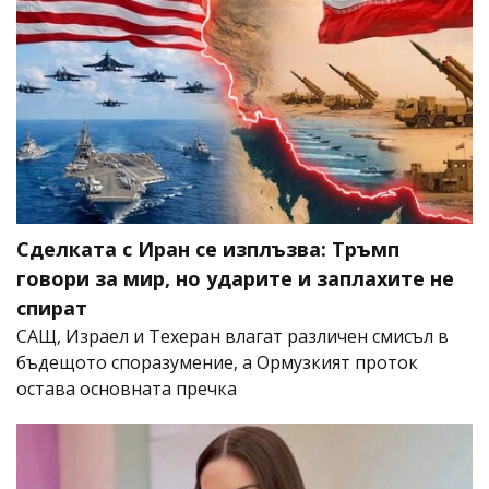
Сделката с Иран се изплъзва: Тръмп
говори за мир, но ударите и заплахите не
спират
САЩ, Израел и Техеран влагат различен смисъл в
бъдещото споразумение, а Ормузкият проток
остава основната пречка