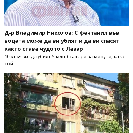
Д-р Владимир Николов: С фентанил във
водата може да ви убият и да ви спасят
както става чудото с Лазар
10 кг може да убият 5 млн. българи за минути, каза
той