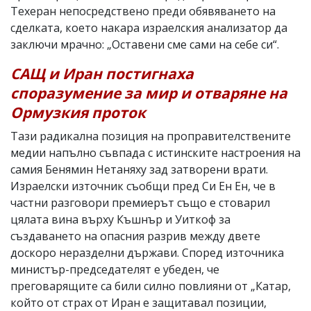
Техеран непосредствено преди обявяването на
сделката, което накара израелския анализатор да
заключи мрачно: „Оставени сме сами на себе си“.
САЩ и Иран постигнаха
споразумение за мир и отваряне на
Ормузкия проток
Тази радикална позиция на проправителствените
медии напълно съвпада с истинските настроения на
самия Бенямин Нетаняху зад затворени врати.
Израелски източник съобщи пред Си Ен Ен, че в
частни разговори премиерът също е стоварил
цялата вина върху Къшнър и Уиткоф за
създаването на опасния разрив между двете
доскоро неразделни държави. Според източника
министър-председателят е убеден, че
преговарящите са били силно повлияни от „Катар,
който от страх от Иран е защитавал позиции,