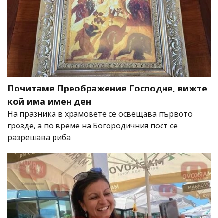
Почитаме Преображение Господне, вижте
кой има имен ден
На празника в храмовете се освещава първото
грозде, а по време на Богородичния пост се
разрешава риба