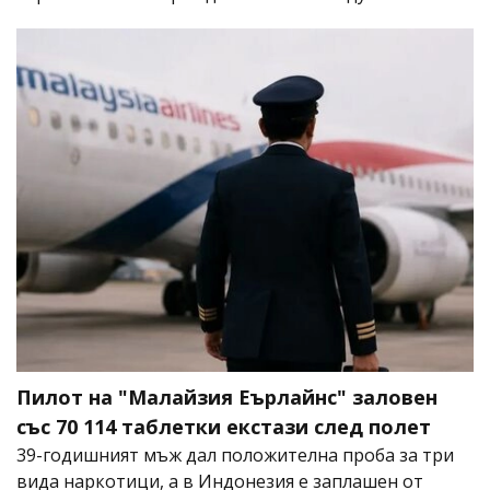
Пилот на "Малайзия Еърлайнс" заловен
със 70 114 таблетки екстази след полет
39-годишният мъж дал положителна проба за три
вида наркотици, а в Индонезия е заплашен от