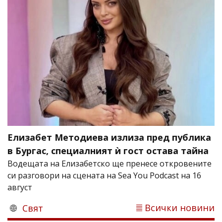
Елизабет Методиева излиза пред публика
в Бургас, специалният ѝ гост остава тайна
Водещата на Елизабетско ще пренесе откровените
си разговори на сцената на Sea You Podcast на 16
август
Всички новини
Свят