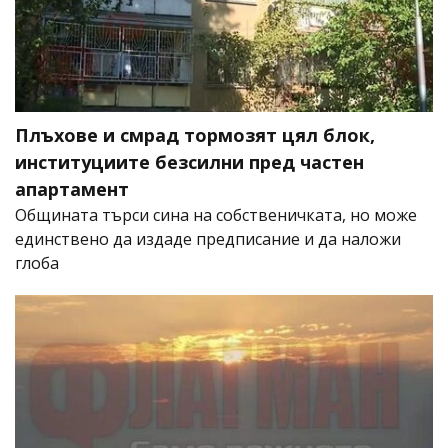
Плъхове и смрад тормозят цял блок,
институциите безсилни пред частен
апартамент
Общината търси сина на собственичката, но може
единствено да издаде предписание и да наложи
глоба