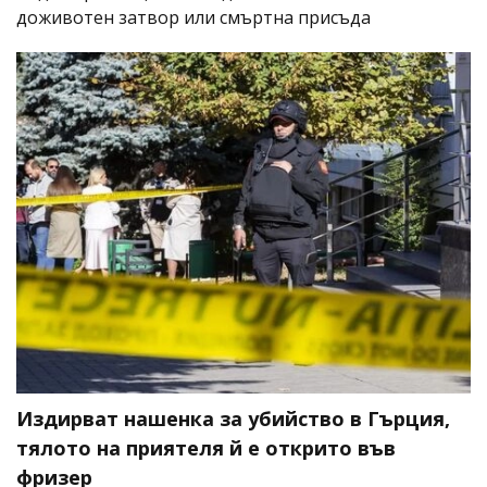
доживотен затвор или смъртна присъда
Издирват нашенка за убийство в Гърция,
тялото на приятеля й е открито във
фризер