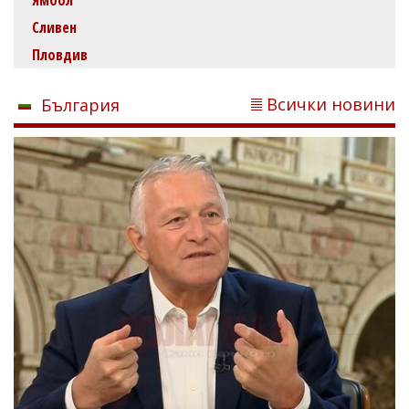
Сливен
Пловдив
Всички новини
България