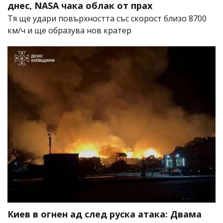
днес, NASA чака облак от прах
Тя ще удари повърхността със скорост близо 8700
км/ч и ще образува нов кратер
Киев в огнен ад след руска атака: Двама