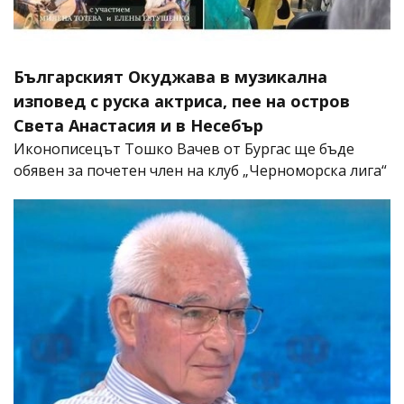
Българският Окуджава в музикална
изповед с руска актриса, пее на остров
Света Анастасия и в Несебър
Иконописецът Тошко Вачев от Бургас ще бъде
обявен за почетен член на клуб „Черноморска лига“