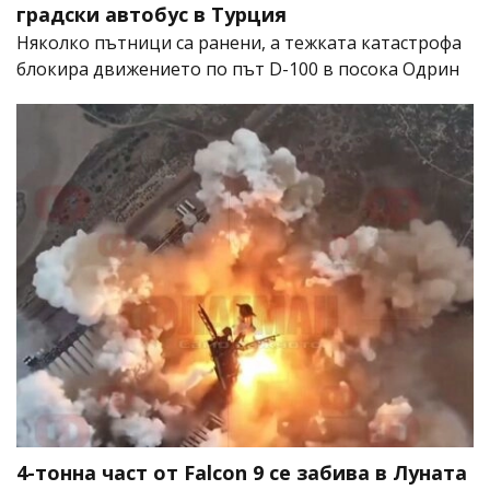
градски автобус в Турция
Няколко пътници са ранени, а тежката катастрофа
блокира движението по път D-100 в посока Одрин
4-тонна част от Falcon 9 се забива в Луната