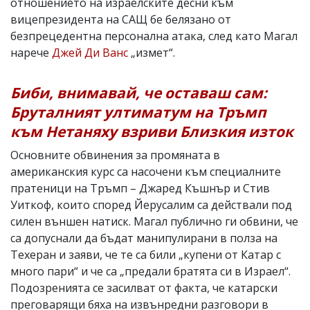
отношението на израелските десни към
вицепрезидента на САЩ бе белязано от
безпрецедентна персонална атака, след като Магал
нарече
Джей Ди Ванс
„измет“.
Биби, внимавай, че оставаш сам:
Бруталният ултиматум на Тръмп
към Нетаняху взриви Близкия изток
Основните обвинения за промяната в
американския курс са насочени към специалните
пратеници на Тръмп – Джаред Къшнър и Стив
Уиткоф, които според Йерусалим са действали под
силен външен натиск. Магал публично ги обвини, че
са допуснали да бъдат манипулирани в полза на
Техеран и заяви, че те са били „купени от Катар с
много пари“ и че са „предали братята си в Израел“.
Подозренията се засилват от факта, че катарски
преговарящи бяха на извънредни разговори в