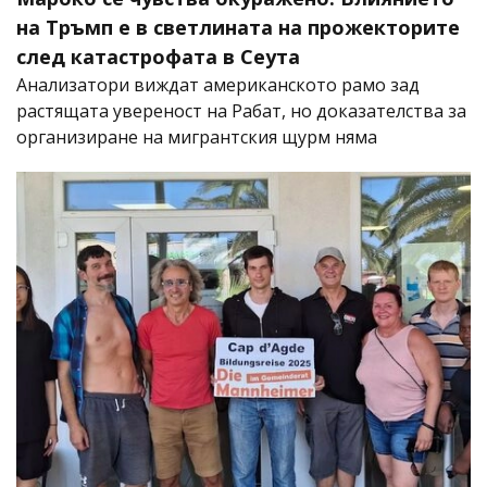
на Тръмп е в светлината на прожекторите
след катастрофата в Сеута
Анализатори виждат американското рамо зад
растящата увереност на Рабат, но доказателства за
организиране на мигрантския щурм няма