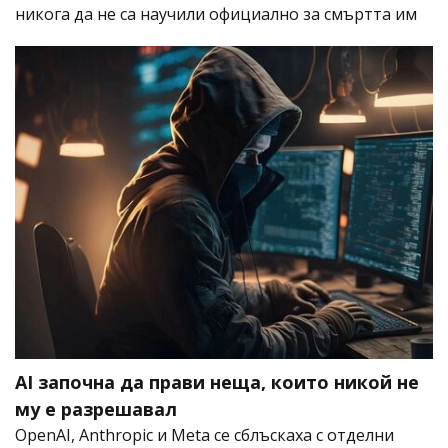
никога да не са научили официално за смъртта им
AI започна да прави неща, които никой не
му е разрешавал
OpenAI, Anthropic и Meta се сблъскаха с отделни