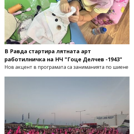
В Равда стартира лятната арт
работилничка на НЧ "Гоце Делчев -1943"
Нов акцент в програмата са заниманията по шиене