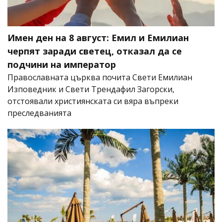
Имен ден на 8 август: Емил и Емилиан
черпят заради светец, отказал да се
подчини на император
Православната църква почита Свети Емилиан
Изповедник и Свети Трендафил Загорски,
отстоявали християнската си вяра въпреки
преследванията