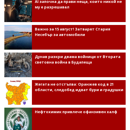
AI започна да прави неща, които никой не
му е разрешавал
Важно за 15 август! Затварят Стария
Несебър за автомобили
Дунав разкри двама войници от Втората
световна война в Будапеща
Жегата не отстъпва: Оранжев код в 21
области, следобед идват бури и градушки
Нефтохимик привлече офанзивен халф