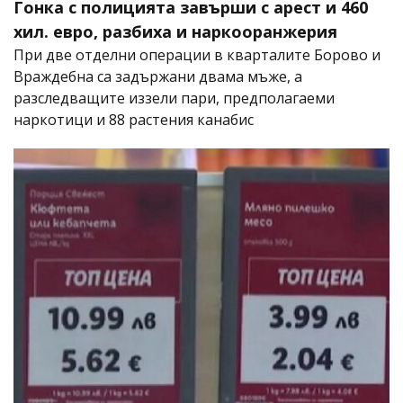
Гонка с полицията завърши с арест и 460
хил. евро, разбиха и наркооранжерия
При две отделни операции в кварталите Борово и
Враждебна са задържани двама мъже, а
разследващите иззели пари, предполагаеми
наркотици и 88 растения канабис