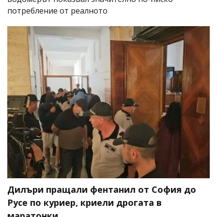
потребление от реалното
Дилъри пращали фентанил от София до
Русе по куриер, криели дрогата в
маратонки