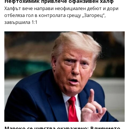
Нефтохимик привлече офанзивен халф
Халфът вече направи неофициален дебют и дори
отбеляза гол в контролата срещу „Загорец“,
завършила 1:1
Мароко се чувства окуражено: Влиянието