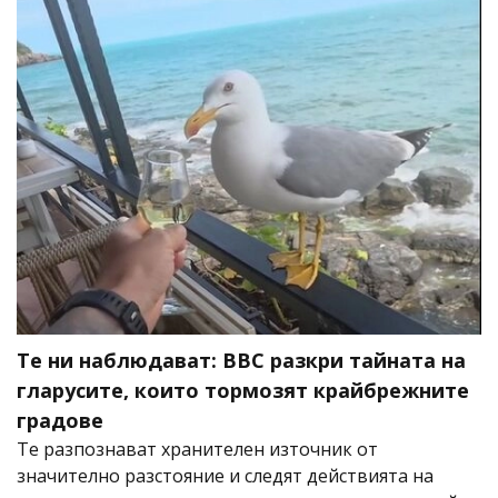
Те ни наблюдават: BBC разкри тайната на
гларусите, които тормозят крайбрежните
градове
Те разпознават хранителен източник от
значително разстояние и следят действията на