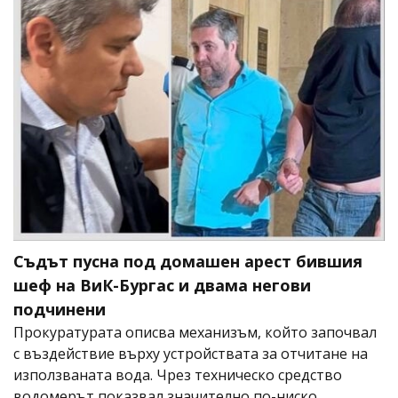
Съдът пусна под домашен арест бившия
шеф на ВиК-Бургас и двама негови
подчинени
Прокуратурата описва механизъм, който започвал
с въздействие върху устройствата за отчитане на
използваната вода. Чрез техническо средство
водомерът показвал значително по-ниско