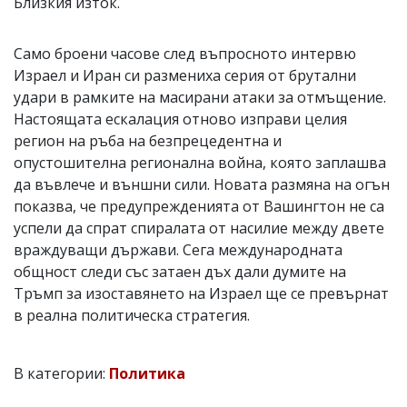
Близкия изток.
Само броени часове след въпросното интервю
Израел и Иран си размениха серия от брутални
удари в рамките на масирани атаки за отмъщение.
Настоящата ескалация отново изправи целия
регион на ръба на безпрецедентна и
опустошителна регионална война, която заплашва
да въвлече и външни сили. Новата размяна на огън
показва, че предупрежденията от Вашингтон не са
успели да спрат спиралата от насилие между двете
враждуващи държави. Сега международната
общност следи със затаен дъх дали думите на
Тръмп за изоставянето на Израел ще се превърнат
в реална политическа стратегия.
В категории:
Политика