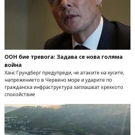
ООН бие тревога: Задава се нова голяма
война
Ханс Грундберг предупреди, че атаките на хусите,
напрежението в Червено море и ударите по
гражданска инфраструктура заплашват крехкото
спокойствие