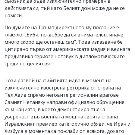
съюзник да бъде изключително премерен в
действията си, тъй като Белият дом може да не се
намеси.
По думите на Тръмп директното му послание е
гласяло: „Биби, по-добре да си внимателен, иначе
много скоро ще останеш сам“. Това изказване бе
цитирано първо от американската медия и веднага
предизвика сериозен отзвук в дипломатическите
среди по целия свят.
Този развой на събитията идва в момент на
изключително изострена реторика от страна на
Тел Авив спрямо неговите регионални врагове.
Самият Нетаняху направи официално обръщение
към нацията, в което демонстрира пълна
увереност във военната мощ на своята страна.
Израелският премиер категорично обяви, че Иран и
Хизбула в момента са по-слаби от всякога, докато