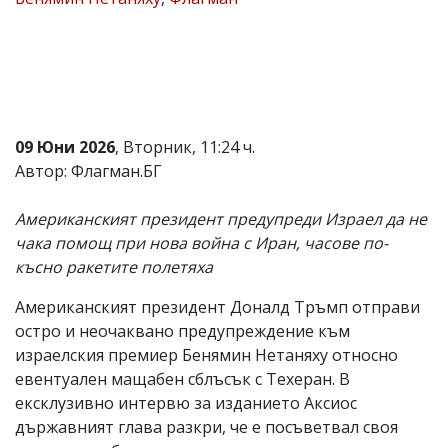
Коментарите
под
статиите
се
въвеждат
от
читателите
09 Юни 2026
, Вторник, 11:24 ч.
и
редакцията
Автор: Флагман.БГ
не
носи
Американският президент предупреди Израел да не
отговорност
за
чака помощ при нова война с Иран, часове по-
тях!
късно ракетите полетяха
Ако
откриете
Американският президент Доналд Тръмп отправи
обиден
за
остро и неочаквано предупреждение към
вас
израелския премиер Бенямин Нетаняху относно
коментар,
евентуален мащабен сблъсък с Техеран. В
моля
сигнализирайте
ексклузивно интервю за изданието Аксиос
ни!
държавният глава разкри, че е посъветвал своя