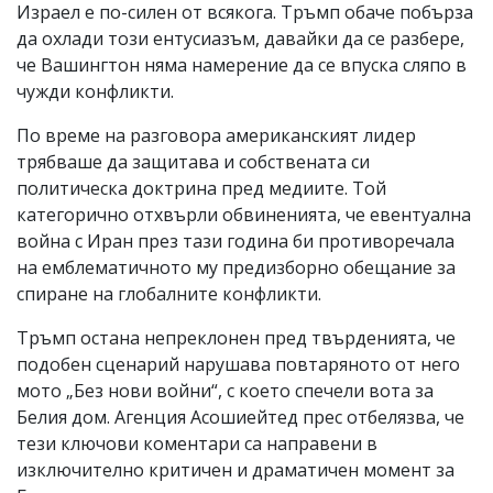
Израел е по-силен от всякога. Тръмп обаче побърза
да охлади този ентусиазъм, давайки да се разбере,
че Вашингтон няма намерение да се впуска сляпо в
чужди конфликти.
По време на разговора американският лидер
трябваше да защитава и собствената си
политическа доктрина пред медиите. Той
категорично отхвърли обвиненията, че евентуална
война с Иран през тази година би противоречала
на емблематичното му предизборно обещание за
спиране на глобалните конфликти.
Тръмп остана непреклонен пред твърденията, че
подобен сценарий нарушава повтаряното от него
мото „Без нови войни“, с което спечели вота за
Белия дом. Агенция Асошиейтед прес отбелязва, че
тези ключови коментари са направени в
изключително критичен и драматичен момент за