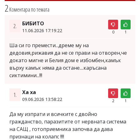
2
Коментара по темата
БИБИТО
2.
11.06.2026 17:19:22
0
1
Ша си го премести...дреме му на
дедовия,рижавия да не се прави на отворен,че
докато мигне и Белия дом е избомбен,камък
върху камък няма да остане....каръсана
сиктимини...!!!
Ха ха
1.
09.06.2026 13:58:22
2
1
Да му изпрати и всичките с двойно
гражданство, паразитите от нервната система
на САЩ , готоприемника започва да дава
признаци на колапс !!!!