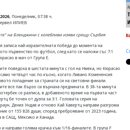
А
Т
2026
, Понеделник, 07:38 ч.
Тервел ИЛИЕВ
те" на Бленджини с колебливи изяви срещу Сърбия
К
я записа най-изразителната победа до момента на
С
ото първенство по футбол, след като се наложи със 7:1
юрасао в мач от Група Е.
ите поведоха в шестата минута с гол на Нмека, но Кюрасао
 само четвърт час по-късно, когато Ливано Комененсия
рвото попадение за страната си на световни финали.
ите все пак бързо си върнаха преднината. В 38-та минута
отербек се разписа, в добавеното време на първата част
ртц бе точен от дузпа за 3:1. Головата серия на
раун, Дениз Ундав и отново Кай Хавертц направи разгрома
ние от 155 826 души, според преброяване от 2023 година,
а в САЩ, Мексико и Канада.
р и направи голяма крачка към 1/16-финалите. В група F