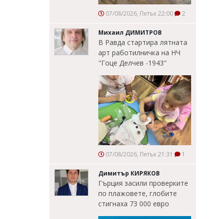
07/08/2026, Петък 22:00
2
Михаил ДИМИТРОВ
В Равда стартира лятната
арт работилничка на НЧ
"Гоце Делчев -1943"
07/08/2026, Петък 21:31
1
Димитър КИРЯКОВ
Гърция засили проверките
по плажовете, глобите
стигнаха 73 000 евро