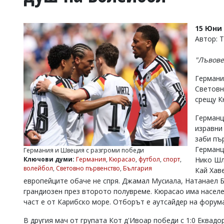
УКРАЙНА
СПОРТ
15 Юни 
РАЗСЛЕДВАНЕ
Автор: 
БИЗНЕС
"Лъвове
ЮГ
Германи
Световн
Управители:
срещу К
Веселин
Василев,
Германц
email:
v.vasilev@flagman.bg
изравни
Катя
заби пъ
Касабова,
Германц
Германия и Швеция с разгроми победи
еmail:
k.kassabova@flagman.bg
Ключови думи:
Германия
,
Кюрасао
,
футбол
,
спорт
,
Нико Шл
волейбол
,
Световно първенство
,
България
Кай Хаве
Главен
европейците обаче не спря. Джамал Мусиала, Натанаел Б
редактор:
Иван
грандиозен през второто полувреме. Кюрасао има населе
Колев,
част е от Карибско море. Отборът е аутсайдер на форум
email:
office@flagman.bg
В другия мач от групата Кот д'Ивоар победи с 1:0 Еквадо