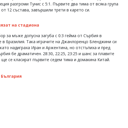
ция разгроми Тунис с 5:1. Първите два тима от всяка група
от 12 състава, завършили трети в карето си.
лязат на стадиона
р за мъже допусна загуба с 0:3 гейма от Сърбия в
е в Бразилия. Така играчите на Джанлоренцо Бленджини си
 като надиграха Иран и Аржентина, но отстъпиха и пред
бия бе драматичен. 28:30, 22:25, 23:25 и шанс за плавите
 ще се класират първите седем тима и домакина Китай.
в България