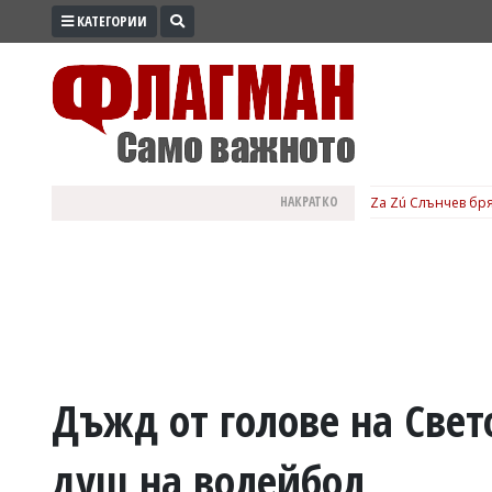
КАТЕГОРИИ
ПРОМО
ЗОНА
ИЗБОРИ
2026
ПРАКТИЧНО
НАКРАТКО
Za Zú Слънчев бря
КУЛТУРА
ЗДРАВЕ
ПОЛИТИКА
ОБЩИНИ
ОБЩЕСТВО
ЛАЙФСТАЙЛ
Дъжд от голове на Свет
ВОЙНАТА
душ на волейбол
В