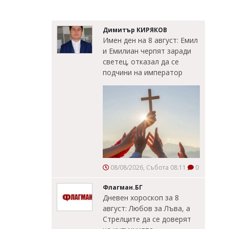
Димитър КИРЯКОВ
Имен ден на 8 август: Емил
и Емилиан черпят заради
светец, отказал да се
подчини на император
08/08/2026, Събота 08:11
0
Флагман.БГ
Дневен хороскоп за 8
август: Любов за Лъва, а
Стрелците да се доверят