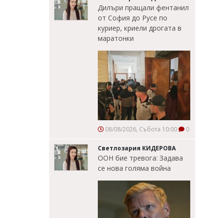
Дилъри пращали фентанил
от София до Русе по
куриер, криели дрогата в
маратонки
08/08/2026, Събота 10:00
0
Светлозария КИДЕРОВА
ООН бие тревога: Задава
се нова голяма война