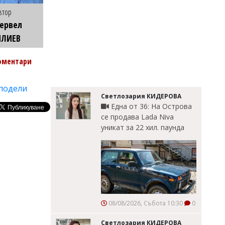
втор
ервел
ИЛИЕВ
оментари
подели
Светлозария КИДЕРОВА
Една от 36: На Острова
се продава Lada Niva
уникат за 22 хил. паунда
08/08/2026, Събота 10:30
0
Светлозария КИДЕРОВА