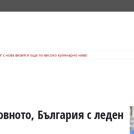
г с нова визия и още по-високо кулинарно ниво
овното, България с леден