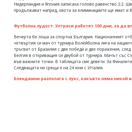
Нидерландия и Япония записаха голово равенство 2:2. Шве
Коментарите
продължават напред, квота за елиминациите ще имат и 8 
под
статиите
се
Футболна лудост: Ултраси работят 100 дни, за да в
въвеждат
от
Вечерта бе лоша за спортна България. Националният отбо
читателите
четвъртия си мач от турнира Волейболна лига на нациит
и
редакцията
тръгват от Бразилия с две победи и две поражения, след
не
Белгия в откриващия си двубой от турнира. Мачът със Сър
носи
във важните точки. В таблицата сме девети. За Финалите
отговорност
Следващата ни среща е на 24 юни с Италия.
за
тях!
Бленджини разполага с лукс, какъвто няма никой 
Ако
откриете
обиден
за
вас
коментар,
моля
сигнализирайте
ни!