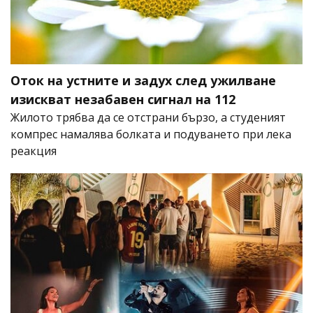
Оток на устните и задух след ужилване
изискват незабавен сигнал на 112
Жилото трябва да се отстрани бързо, а студеният
компрес намалява болката и подуването при лека
реакция