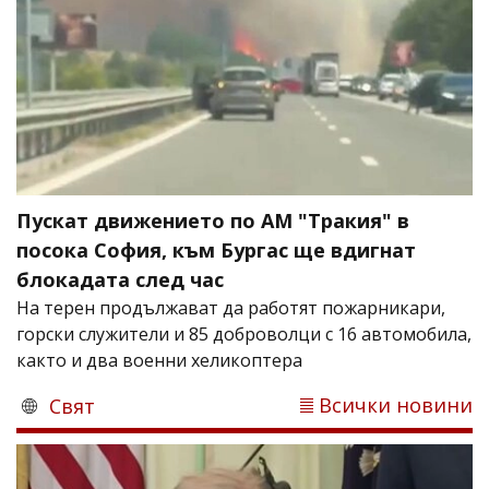
Пускат движението по АМ "Тракия" в
посока София, към Бургас ще вдигнат
блокадата след час
На терен продължават да работят пожарникари,
горски служители и 85 доброволци с 16 автомобила,
както и два военни хеликоптера
Всички новини
Свят