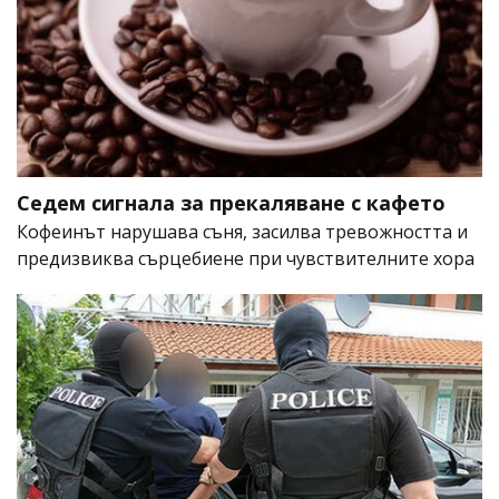
Седем сигнала за прекаляване с кафето
Кофеинът нарушава съня, засилва тревожността и
предизвиква сърцебиене при чувствителните хора