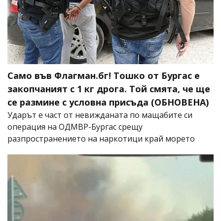
Само във Флагман.бг! Тошко от Бургас е
закопчаният с 1 кг дрога. Той смята, че ще
се размине с условна присъда (ОБНОВЕНА)
Ударът е част от невижданата по мащабите си
операция на ОДМВР-Бургас срещу
разпространението на наркотици край морето