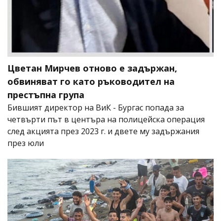
Цветан Мирчев отново е задържан,
обвиняват го като ръководител на
престъпна група
Бившият директор на ВиК - Бургас попада за
четвърти път в центъра на полицейска операция
след акцията през 2023 г. и двете му задържания
през юли