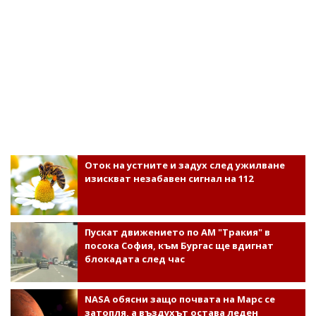
Оток на устните и задух след ужилване
изискват незабавен сигнал на 112
Пускат движението по АМ "Тракия" в
посока София, към Бургас ще вдигнат
блокадата след час
NASA обясни защо почвата на Марс се
затопля, а въздухът остава леден