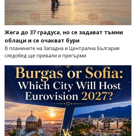
Жега до 37 градуса, но се задават тъмни
облаци и се очакват бури
В планините на Западна и Централна България
следобед ще превали и прегърми