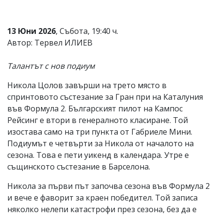
Коментарите
под
статиите
13 Юни 2026
, Събота, 19:40 ч.
се
Автор: Тервел ИЛИЕВ
въвеждат
от
читателите
Талантът с нов подиум
и
редакцията
Никола Цолов завърши на трето място в
не
спринтовото състезание за Гран при на Каталуния
носи
отговорност
във Формула 2. Българският пилот на Кампос
за
Рейсинг e втори в генералното класиране. Той
тях!
изостава само на три пункта от Габриеле Мини.
Ако
откриете
Подиумът е четвърти за Никола от началото на
обиден
сезона. Това е пети уикенд в календара. Утре е
за
същинското състезание в Барселона.
вас
коментар,
Никола за първи път започва сезона във Формула 2
моля
сигнализирайте
и вече е фаворит за краен победител. Той записа
ни!
няколко нелепи катастрофи през сезона, без да е