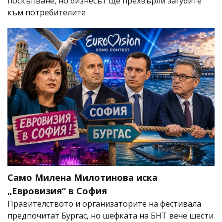
поскъпване, но бизнесът ще прехвърли загубите
към потребителите
Само Милена Милотинова иска
„Евровизия“ в София
Правителството и организаторите на фестивала
предпочитат Бургас, но шефката на БНТ вече шести