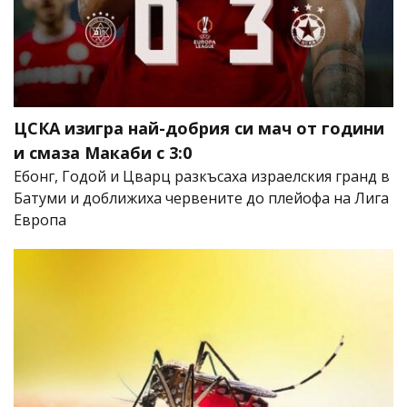
ЦСКА изигра най-добрия си мач от години
и смаза Макаби с 3:0
Ебонг, Годой и Цварц разкъсаха израелския гранд в
Батуми и доближиха червените до плейофа на Лига
Европа