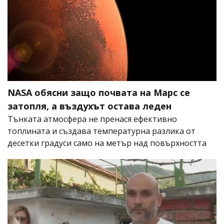
NASA обясни защо почвата на Марс се
затопля, а въздухът остава леден
Тънката атмосфера не пренася ефективно
топлината и създава температурна разлика от
десетки градуси само на метър над повърхността