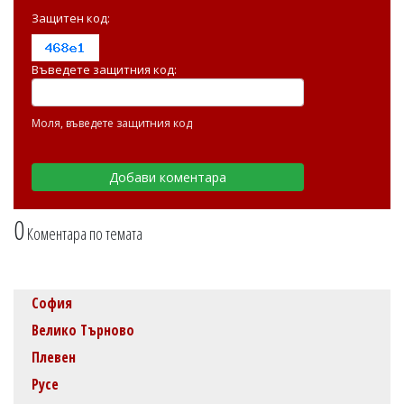
Защитен код:
Въведете защитния код:
Моля, въведете защитния код
0
Коментара по темата
София
Велико Търново
Плевен
Русе