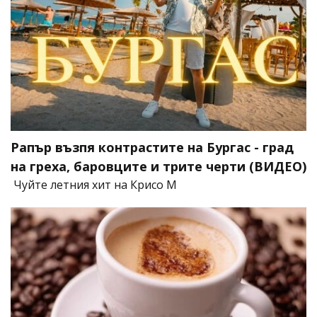
Рапър възпя контрастите на Бургас - град
на греха, баровците и трите черти (ВИДЕО)
Чуйте летния хит на Крисо М