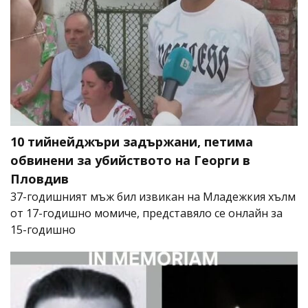
10 тийнейджъри задържани, петима
обвинени за убийството на Георги в
Пловдив
37-годишният мъж бил извикан на Младежкия хълм
от 17-годишно момиче, представяло се онлайн за
15-годишно