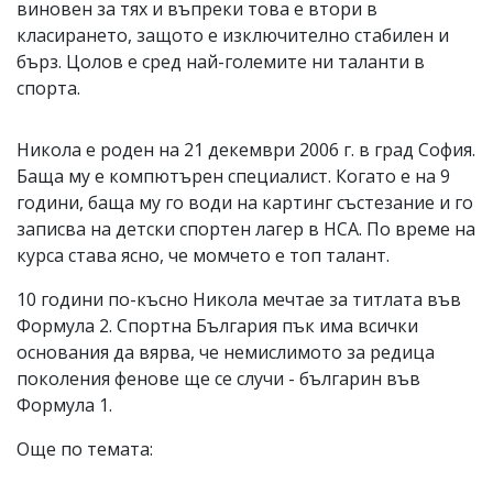
виновен за тях и въпреки това е втори в
класирането, защото е изключително стабилен и
бърз. Цолов е сред най-големите ни таланти в
спорта.
Никола е роден на 21 декември 2006 г. в град София.
Баща му е компютърен специалист. Когато е на 9
години, баща му го води на картинг състезание и го
записва на детски спортен лагер в НСА. По време на
курса става ясно, че момчето е топ талант.
10 години по-късно Никола мечтае за титлата във
Формула 2. Спортна България пък има всички
основания да вярва, че немислимото за редица
поколения фенове ще се случи - българин във
Формула 1.
Още по темата: