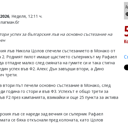
А
Ф
2026
, Неделя, 12:11 ч.
Флагман.бг
втори успех за българския лъв на основно състезание на
рен
К
кия лъв Никола Цолов спечели състезанието в Монако от
С
 2. Родният пилот имаше щастието съперникът му Рафаел
да отпадне малко след смяната на гумите си и така стигна
един успех във Ф2. Алекс Дън завърши втори, а Дино
ич трети.
а втори път печели основно състезание в Монако, след
еди година го стори и във Ф3. Успехът е общо трети за
ъв F2 през кампанията, взимайки и още 25 пункта за актива
рския лъв се нареди зад вечния си съперник Рафаел
амата се бяха откъснали пред колоната, като Цолов