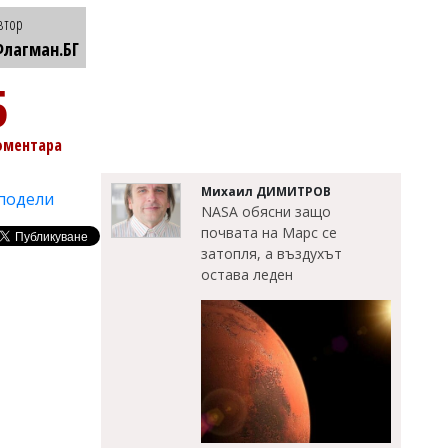
втор
лагман.БГ
5
оментара
Михаил ДИМИТРОВ
подели
NASA обясни защо
почвата на Марс се
затопля, а въздухът
остава леден