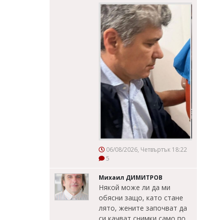
06/08/2026, Четвъртък 18:22
5
Михаил ДИМИТРОВ
Някой може ли да ми
обясни защо, като стане
лято, жените започват да
си качват снимки само по