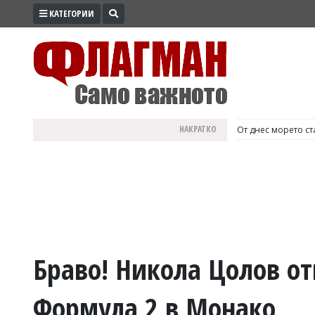
КАТЕГОРИИ
ПРОМО
ЗОНА
ИЗБОРИ
2026
ПРАКТИЧНО
НАКРАТКО
България е №1 в Е
КУЛТУРА
ЗДРАВЕ
ПОЛИТИКА
ОБЩИНИ
ОБЩЕСТВО
ЛАЙФСТАЙЛ
Браво! Никола Цолов от
ВОЙНАТА
Формула 2 в Монако
В