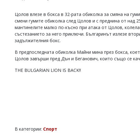
Коментарите
под
Цолов влезе в бокса в 32-рата обиколка за смяна на гум
статиите
смени гумите обиколка след Цолов и с преднина от над 
се
мантинелите малко по-късно при атака от Цолов, колелат
въвеждат
състезанието за него приключи. Българинът излезе втор
от
задължителния бокс.
читателите
и
редакцията
В предпоследната обиколка Майни мина през бокса, коет
не
Цолов завърши пред Дън и Беганович, които също се кач
носи
отговорност
THE BULGARIAN LION IS BACK!!
за
тях!
Ако
откриете
обиден
за
вас
коментар,
моля
сигнализирайте
В категории:
Спорт
ни!