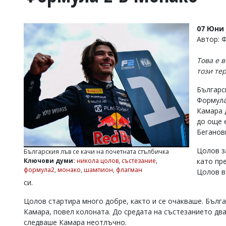
УКРАЙНА
СПОРТ
07 Юни 
РАЗСЛЕДВАНЕ
Автор: 
БИЗНЕС
Това е 
ЮГ
този те
Българс
Управители:
Формула
Веселин
Василев,
Камара 
email:
до още 
v.vasilev@flagman.bg
Беганов
Катя
Касабова,
Цолов з
Българския лъв се качи на почетната стълбичка
еmail:
k.kassabova@flagman.bg
Ключови думи:
никола цолов
,
състезание
,
като пр
формула2
,
монако
,
шампион
,
флагман
Цолов в
Главен
си.
редактор:
Иван
Колев,
Цолов стартира много добре, както и се очакваше. Бълга
email:
Камара, повел колоната. До средата на състезанието дв
office@flagman.bg
следваше Камара неотлъчно.