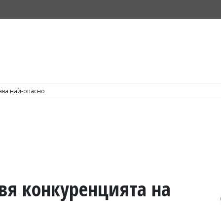
С по пушене на цигари
вя конкуренцията на