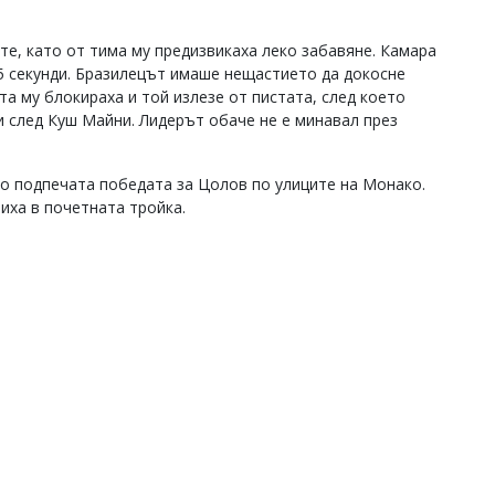
ите, като от тима му предизвикаха леко забавяне. Камара
25 секунди. Бразилецът имаше нещастието да докосне
а му блокираха и той излезе от пистата, след което
и след Куш Майни. Лидерът обаче не е минавал през
о подпечата победата за Цолов по улиците на Монако.
иха в почетната тройка.