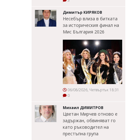
3
Димитър КИРЯКОВ
Несебър влиза в битката
за историческия финал на
Мис България 2026
06/08/2026, Четвъртък 18:31
0
Михаил ДИМИТРОВ
Цветан Мирчев отново е
задържан, обвиняват го
като ръководител на
престъпна група