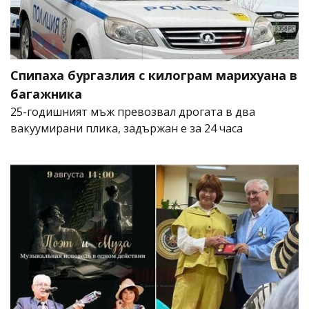
Спипаха бургазлия с килограм марихуана в
багажника
25-годишният мъж превозвал дрогата в два
вакуумирани плика, задържан е за 24 часа