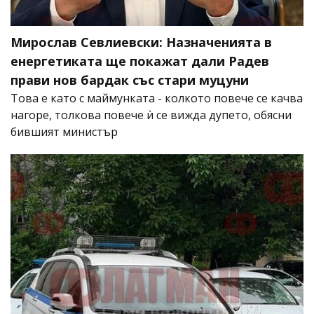
Мирослав Севлиевски: Назначенията в
енергетиката ще покажат дали Радев
прави нов бардак със стари муцуни
Това е като с маймунката - колкото повече се качва
нагоре, толкова повече ѝ се вижда дупето, обясни
бившият министър