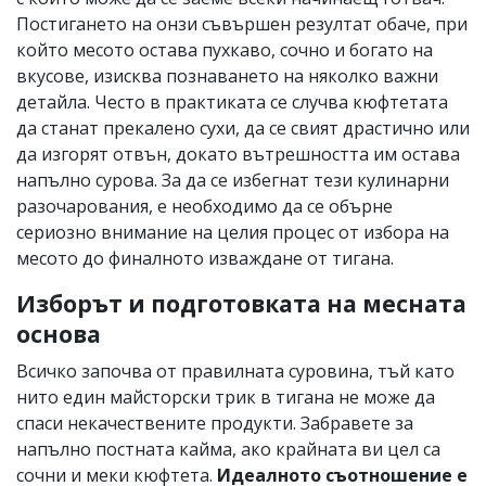
Постигането на онзи съвършен резултат обаче, при
който месото остава пухкаво, сочно и богато на
вкусове, изисква познаването на няколко важни
детайла. Често в практиката се случва кюфтетата
да станат прекалено сухи, да се свият драстично или
да изгорят отвън, докато вътрешността им остава
напълно сурова. За да се избегнат тези кулинарни
разочарования, е необходимо да се обърне
сериозно внимание на целия процес от избора на
месото до финалното изваждане от тигана.
Изборът и подготовката на месната
основа
Всичко започва от правилната суровина, тъй като
нито един майсторски трик в тигана не може да
спаси некачествените продукти. Забравете за
напълно постната кайма, ако крайната ви цел са
сочни и меки кюфтета.
Идеалното съотношение е