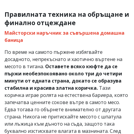
Правилната техника на обръщане и
финално отцеждане
Майсторски наръчник за съвършена домашна
баница
По време на самото пържене избягвайте
досадното, непрекъснато и хаотично въртене на
месото в тигана.
Оставете всяко кюфте да се
пържи необезпокоявано около три до четири
минути от едната страна, докато се образува
стабилна и красива златна коричка.
Тази
коричка играе ролята на естествена бариера, която
запечатва ценните сокове вътре в самото месо.
Едва тогава го обърнете внимателно от другата
страна. Никога не притискайте месото с шпатула
или лъжица към дъното на съда, защото така
буквално изстисквате влагата в мазнината. След