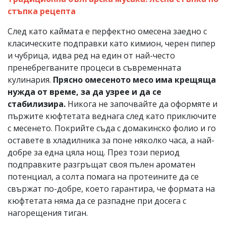
стъпка рецепта
След като каймата е перфектно омесена заедно с
класическите подправки като кимион, черен пипер
и чубрица, идва ред на един от най-често
пренебрегваните процеси в съвременната
кулинария.
Прясно омесеното месо има крещяща
нужда от време, за да узрее и да се
стабилизира.
Никога не започвайте да оформяте и
пържите кюфтетата веднага след като приключите
с месенето. Покрийте съда с домакинско фолио и го
оставете в хладилника за поне няколко часа, а най-
добре за една цяла нощ. През този период
подправките разгръщат своя пълен ароматен
потенциал, а солта помага на протеините да се
свържат по-добре, което гарантира, че формата на
кюфтетата няма да се разпадне при досега с
нагорещения тиган.