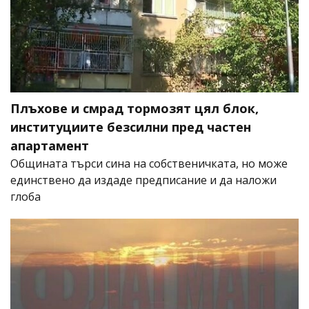
Плъхове и смрад тормозят цял блок,
институциите безсилни пред частен
апартамент
Общината търси сина на собственичката, но може
единствено да издаде предписание и да наложи
глоба