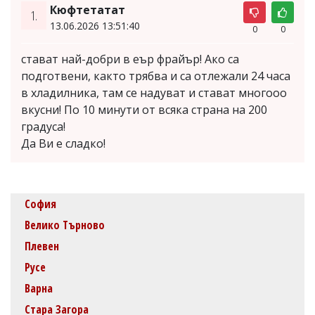
Кюфтетатат
1.
13.06.2026 13:51:40
0
0
стават най-добри в еър фрайър! Ако са
подготвени, както трябва и са отлежали 24 часа
в хладилника, там се надуват и стават многооо
вкусни! По 10 минути от всяка страна на 200
градуса!
Да Ви е сладко!
София
Велико Търново
Плевен
Русе
Варна
Стара Загора