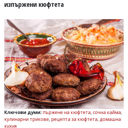
УКРАЙНА
изпържени кюфтета
СПОРТ
РАЗСЛЕДВАНЕ
БИЗНЕС
ЮГ
Управители:
Веселин
Василев,
email:
v.vasilev@flagman.bg
Катя
Касабова,
еmail:
k.kassabova@flagman.bg
Главен
редактор:
Иван
Ключови думи:
пържене на кюфтета
,
сочна кайма
,
Колев,
кулинарни трикове
,
рецепта за кюфтета
,
домашна
email:
office@flagman.bg
кухня