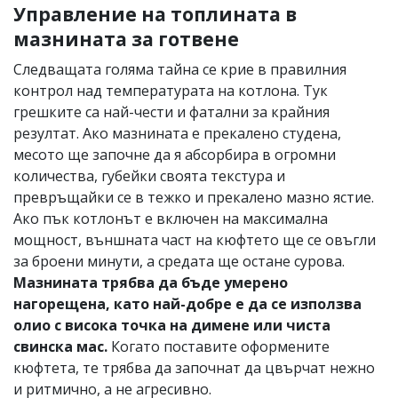
Управление на топлината в
мазнината за готвене
Следващата голяма тайна се крие в правилния
контрол над температурата на котлона. Тук
грешките са най-чести и фатални за крайния
резултат. Ако мазнината е прекалено студена,
месото ще започне да я абсорбира в огромни
количества, губейки своята текстура и
превръщайки се в тежко и прекалено мазно ястие.
Ако пък котлонът е включен на максимална
мощност, външната част на кюфтето ще се овъгли
за броени минути, а средата ще остане сурова.
Мазнината трябва да бъде умерено
нагорещена, като най-добре е да се използва
олио с висока точка на димене или чиста
свинска мас.
Когато поставите оформените
кюфтета, те трябва да започнат да цвърчат нежно
и ритмично, а не агресивно.