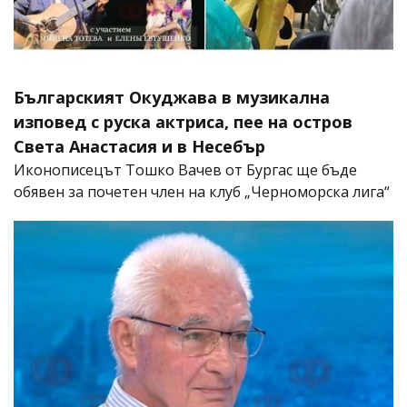
Българският Окуджава в музикална
изповед с руска актриса, пее на остров
Света Анастасия и в Несебър
Иконописецът Тошко Вачев от Бургас ще бъде
обявен за почетен член на клуб „Черноморска лига“