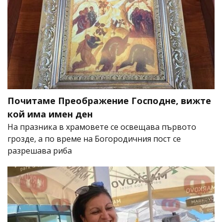
Почитаме Преображение Господне, вижте
кой има имен ден
На празника в храмовете се освещава първото
грозде, а по време на Богородичния пост се
разрешава риба