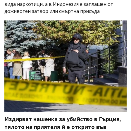
вида наркотици, а в Индонезия е заплашен от
доживотен затвор или смъртна присъда
Издирват нашенка за убийство в Гърция,
тялото на приятеля й е открито във