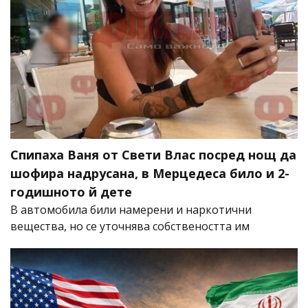
Спипаха Ваня от Свети Влас посред нощ да
шофира надрусана, в Мерцедеса било и 2-
годишното й дете
В автомобила били намерени и наркотични
вещества, но се уточнява собствеността им