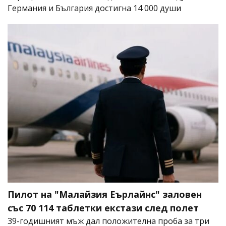
Германия и България достигна 14 000 души
Пилот на "Малайзия Еърлайнс" заловен
със 70 114 таблетки екстази след полет
39-годишният мъж дал положителна проба за три