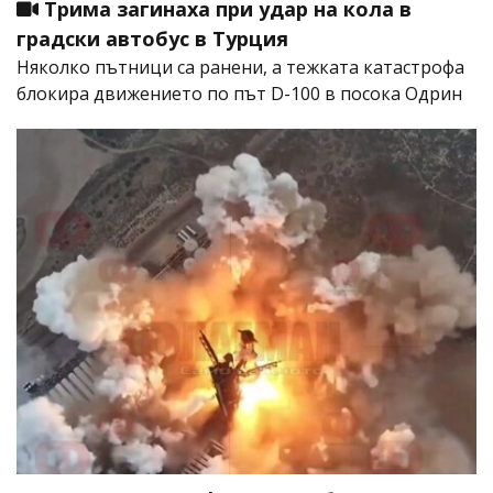
Трима загинаха при удар на кола в
градски автобус в Турция
Няколко пътници са ранени, а тежката катастрофа
блокира движението по път D-100 в посока Одрин