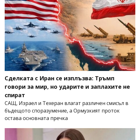
Сделката с Иран се изплъзва: Тръмп
говори за мир, но ударите и заплахите не
спират
САЩ, Израел и Техеран влагат различен смисъл в
бъдещото споразумение, а Ормузкият проток
остава основната пречка