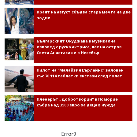
Краят на август сбъдва стара мечта на две
зодии
Българският Окуджава в музикална
изповед с руска актриса, пее на остров
Света Анастасия и в Несебър
Пилот на "Малайзия Еърлайнс" заловен
със 70 114 таблетки екстази след полет
Пленерът „Добротворци“ в Поморие
събра над 3500 евро за деца в нужда
Error9