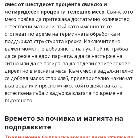
смес от шестдесет процента свинско и
четиридесет процента телешко месо.
Свинското
месо трябва да притежава достатъчно количество
естествени мазнини, тъй като именно те се
стопяват по време на термичната обработка и
поддържат структурата крехка. Изключително
важен момент е добавянето на лук. Той не трябва
да се реже на едри парчета, а да се настърже на
ситно или да се пасира, за да отдели своите сокове
директно в месната маса. Към сместа задължително
се добавя малко стар хляб, предварително накиснат
във вода или прясно мляко, който действа като
естествена гъба и задържа влагата по време на
пърженето.
Времето за почивка и магията на
подправките
Традиционна българска мусака: лесна стъпка по