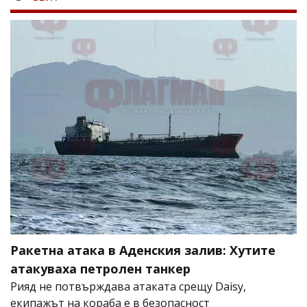
Ракетна атака в Аденския залив: Хутите
атакуваха петролен танкер
Рияд не потвърждава атаката срещу Daisy,
екипажът на кораба е в безопасност