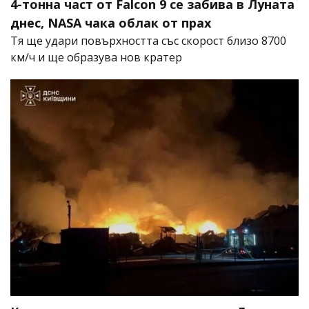
4-тонна част от Falcon 9 се забива в Луната
днес, NASA чака облак от прах
Тя ще удари повърхността със скорост близо 8700
км/ч и ще образува нов кратер