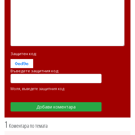
Защитен код:
Въведете защитния код:
Моля, въведете защитния код
1
Коментара по темата