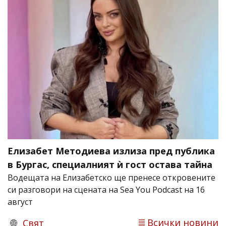
Елизабет Методиева излиза пред публика
в Бургас, специалният ѝ гост остава тайна
Водещата на Елизабетско ще пренесе откровените
си разговори на сцената на Sea You Podcast на 16
август
Всички новини
Свят