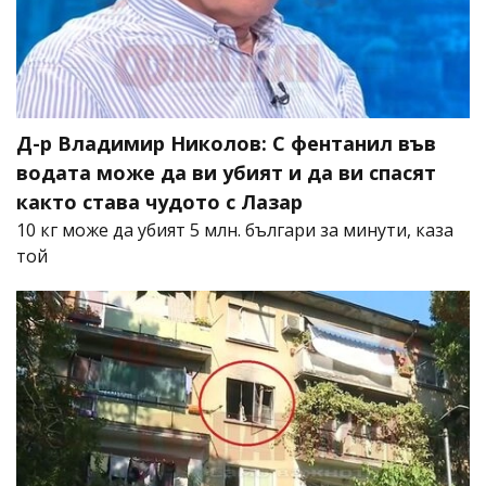
Д-р Владимир Николов: С фентанил във
водата може да ви убият и да ви спасят
както става чудото с Лазар
10 кг може да убият 5 млн. българи за минути, каза
той