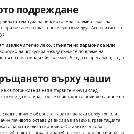
ото подреждане
крайната текстура на печивото. Най-големият враг на
о притискане на пластовете един към друг. Ако притиснете
уе.
ят изключително леко, сгънати на хармоника или
вободно да циркулира между гънките по време на
ръсен с мазнина и яйчена смес, без да се прекалява, за да
бръщането върху чаши
не се погрижите за нея в първите минути след
апочне да изстива, той се свива, което води до слягане на
 след изпичане обърнете тавата наопаки върху три или
начин печивото остава да виси във въздуха, гравитацията
окато парата излиза свободно. Оставете я в това
ъскайте леко с вода и я завийте с чиста памучна кърпа, за