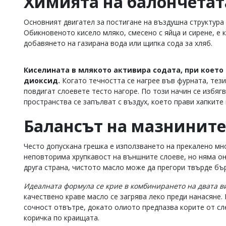
Химията на балончетат
Коментарите
под
Основният двигател за постигане на въздушна структура 
статиите
Обикновеното кисело мляко, смесено с яйца и сирене, е 
се
добавянето на газирана вода или щипка сода за хляб.
въвеждат
от
читателите
Киселината в млякото активира содата, при което
и
диоксид.
Когато течността се нагрее във фурната, тези
редакцията
повдигат слоевете тесто нагоре. По този начин се избяг
не
пространства се запълват с въздух, което прави хапките
носи
отговорност
Балансът на мазнините 
за
тях!
Ако
Често допускана грешка е използването на прекалено мн
откриете
обиден
неповторима хрупкавост на външните слоеве, но няма он
за
друга страна, чистото масло може да прегори твърде бъ
вас
коментар,
Идеалната формула се крие в комбинирането на двата в
моля
качествено краве масло се загрява леко преди нанасяне
сигнализирайте
сочност отвътре, докато олиото предпазва корите от сл
ни!
коричка по краищата.