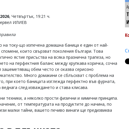
А
Т
2026
, Четвъртък, 19:21 ч.
Тервел ИЛИЕВ
правила
К
о на току-що изпечена домашна баница е един от най-
С
 спомени, които свързват поколения българи. Това
тично ястие присъства на всяка празнична трапеза, но
нето на перфектния баланс между хрупкава коричка, сочна
и зашеметяващ обем често се оказва сериозно
икателство. Много домакини се сблъскват с проблема на
то, при което баницата изглежда перфектно във фурната,
а веднага след изваждането и става клисава.
и техники, а няколко прости физични и химични принципа.
начение, от температурата на продуктите до начина, по
тези малки тайни, вашето печиво винаги ще предизвиква