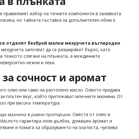
а в плънката
е правилният избор на течните компоненти в заливката.
класика, но тайната съставка за допълнителен обем е
 се отделят безброй малки мехурчета въглероден
 мехурчета започват да се разширяват бързо, като
ва тежкото слягане на плънката, а междинните
 невероятно нежни и леки.
за сочност и аромат
ого олио или само на разтопено масло. Олиото придава
зи плътен вкус, който притежават млечните мазнини. От
рзо при висока температура.
ида мазнина в равни пропорции.
Сместа от олио и
. Маслото гарантира онзи дълбок, домашен аромат и
епване и помага за образуването на златиста, чуплива