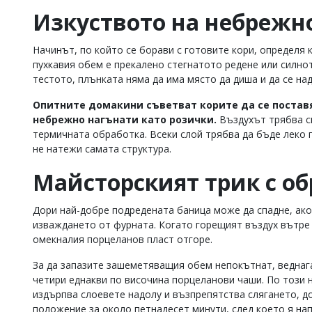
Изкуството на небрежн
Начинът, по който се борави с готовите кори, определя 
пухкавия обем е прекалено стегнатото редене или силнот
тестото, плънката няма да има място да диша и да се над
Опитните домакини съветват корите да се постав
небрежно нагънати като розички.
Въздухът трябва с
термичната обработка. Всеки слой трябва да бъде леко по
не натежи самата структура.
Майсторският трик с о
Дори най-добре подредената баница може да спадне, ако 
изваждането от фурната. Когато горещият въздух вътре з
омекналия порцеланов пласт отгоре.
За да запазите зашеметяващия обем непокътнат, веднага
четири еднакви по височина порцеланови чаши. По този 
издърпва слоевете надолу и възпрепятства слягането, д
положение за около петнадесет минути, след което я напр