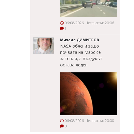
06/08/2026, Четвъртък 20:06
1
Михаил ДИМИТРОВ
NASA обясни защо
почвата на Марс се
затопля, а въздухът
остава леден
06/08/2026, Четвъртък 20:00
0