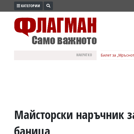
КАТЕГОРИИ
ПРОМО
ЗОНА
ИЗБОРИ
2026
ПРАКТИЧНО
НАКРАТКО
Билет за „Мръснот
КУЛТУРА
ЗДРАВЕ
ПОЛИТИКА
ОБЩИНИ
ОБЩЕСТВО
ЛАЙФСТАЙЛ
Майсторски наръчник 
ВОЙНАТА
баница
В