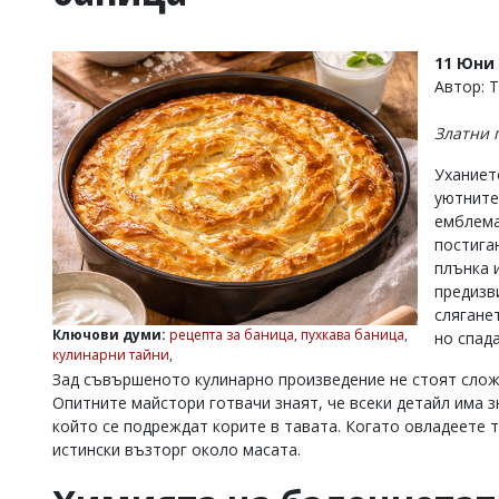
УКРАЙНА
СПОРТ
11 Юни 
РАЗСЛЕДВАНЕ
Автор: 
БИЗНЕС
Златни 
ЮГ
Уханиет
уютните
Управители:
емблема
Веселин
Василев,
постига
email:
плънка 
v.vasilev@flagman.bg
предизв
Катя
слягане
Касабова,
Ключови думи:
рецепта за баница
,
пухкава баница
,
но спад
еmail:
k.kassabova@flagman.bg
кулинарни тайни
,
Зад съвършеното кулинарно произведение не стоят сложн
Главен
Опитните майстори готвачи знаят, че всеки детайл има з
редактор:
Иван
който се подреждат корите в тавата. Когато овладеете 
Колев,
истински възторг около масата.
email:
office@flagman.bg