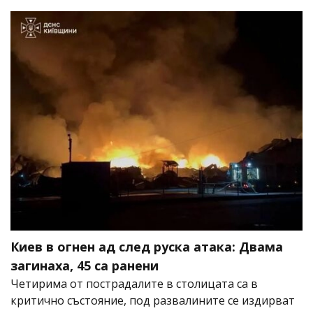
Киев в огнен ад след руска атака: Двама
загинаха, 45 са ранени
Четирима от пострадалите в столицата са в
критично състояние, под развалините се издирват