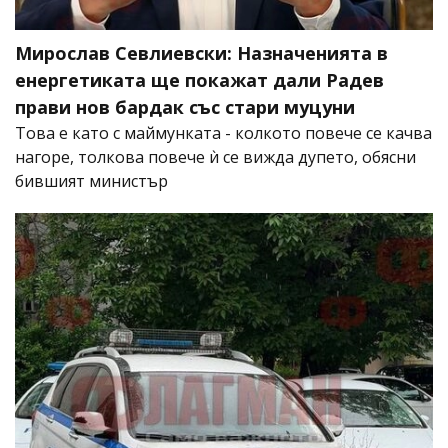
Мирослав Севлиевски: Назначенията в
енергетиката ще покажат дали Радев
прави нов бардак със стари муцуни
Това е като с маймунката - колкото повече се качва
нагоре, толкова повече ѝ се вижда дупето, обясни
бившият министър