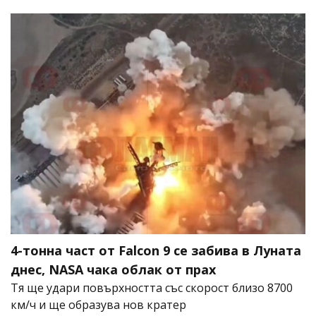
4-тонна част от Falcon 9 се забива в Луната
днес, NASA чака облак от прах
Тя ще удари повърхността със скорост близо 8700
км/ч и ще образува нов кратер