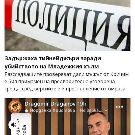
Задържаха тийнейджъри заради
убийството на Младежкия хълм
Разследващите проверяват дали мъжът от Кричим
е бил примамен на предварително уговорена
среща, сред версиите е и престъпление от омраза