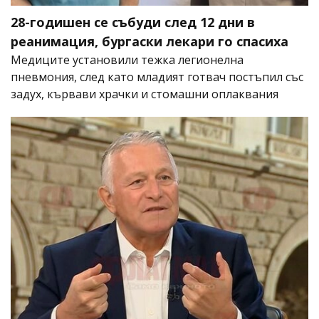
28-годишен се събуди след 12 дни в
реанимация, бургаски лекари го спасиха
Медиците установили тежка легионелна
пневмония, след като младият готвач постъпил със
задух, кървави храчки и стомашни оплаквания