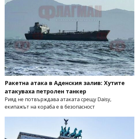
Ракетна атака в Аденския залив: Хутите
атакуваха петролен танкер
Рияд не потвърждава атаката срещу Daisy,
екипажът на кораба е в безопасност