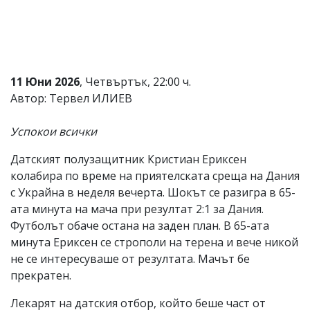
Коментарите
под
статиите
се
въвеждат
от
11 Юни 2026
, Четвъртък, 22:00 ч.
читателите
Автор: Тервел ИЛИЕВ
и
редакцията
не
Успокои всички
носи
отговорност
Датският полузащитник Кристиан Ериксен
за
колабира по време на приятелската среща на Дания
тях!
Ако
с Украйна в неделя вечерта. Шокът се разигра в 65-
откриете
ата минута на мача при резултат 2:1 за Дания.
обиден
Футболът обаче остана на заден план. В 65-ата
за
вас
минута Ериксен се строполи на терена и вече никой
коментар,
не се интересуваше от резултата. Мачът бе
моля
прекратен.
сигнализирайте
ни!
Лекарят на датския отбор, който беше част от