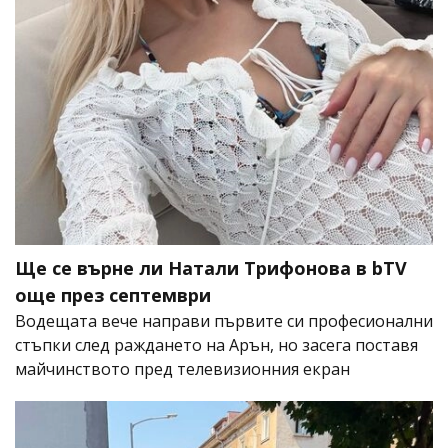
Ще се върне ли Натали Трифонова в bTV
още през септември
Водещата вече направи първите си професионални
стъпки след раждането на Арън, но засега поставя
майчинството пред телевизионния екран