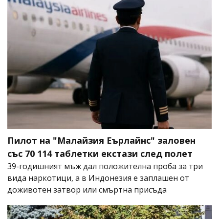
Пилот на "Малайзия Еърлайнс" заловен
със 70 114 таблетки екстази след полет
39-годишният мъж дал положителна проба за три
вида наркотици, а в Индонезия е заплашен от
доживотен затвор или смъртна присъда