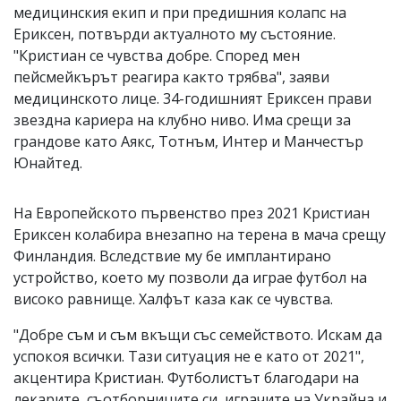
медицинския екип и при предишния колапс на
Ериксен, потвърди актуалното му състояние.
"Кристиан се чувства добре. Според мен
пейсмейкърът реагира както трябва", заяви
медицинското лице. 34-годишният Ериксен прави
звездна кариера на клубно ниво. Има срещи за
грандове като Аякс, Тотнъм, Интер и Манчестър
Юнайтед.
На Европейското първенство през 2021 Кристиан
Ериксен колабира внезапно на терена в мача срещу
Финландия. Вследствие му бе имплантирано
устройство, което му позволи да играе футбол на
високо равнище. Халфът каза как се чувства.
"Добре съм и съм вкъщи със семейството. Искам да
успокоя всички. Тази ситуация не е като от 2021",
акцентира Кристиан. Футболистът благодари на
лекарите, съотборниците си, играчите на Украйна и