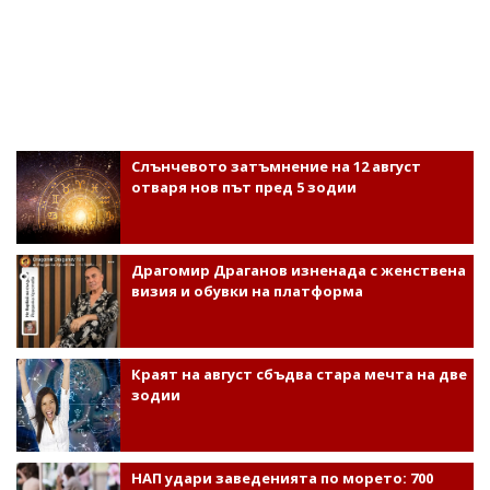
Слънчевото затъмнение на 12 август
отваря нов път пред 5 зодии
Драгомир Драганов изненада с женствена
визия и обувки на платформа
Краят на август сбъдва стара мечта на две
зодии
НАП удари заведенията по морето: 700