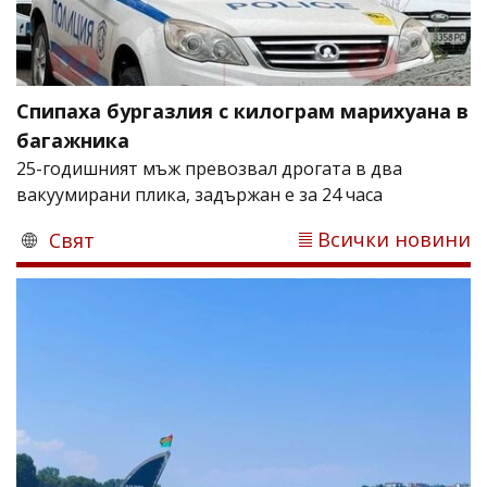
Спипаха бургазлия с килограм марихуана в
багажника
25-годишният мъж превозвал дрогата в два
вакуумирани плика, задържан е за 24 часа
Всички новини
Свят