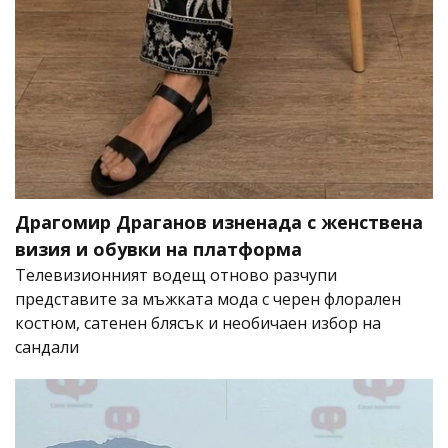
Драгомир Драганов изненада с женствена
визия и обувки на платформа
Телевизионният водещ отново разчупи
представите за мъжката мода с черен флорален
костюм, сатенен блясък и необичаен избор на
сандали