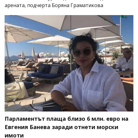
арената, подчерта Боряна Граматикова
Парламентът плаща близо 6 млн. евро на
Евгения Банева заради отнети морски
имоти