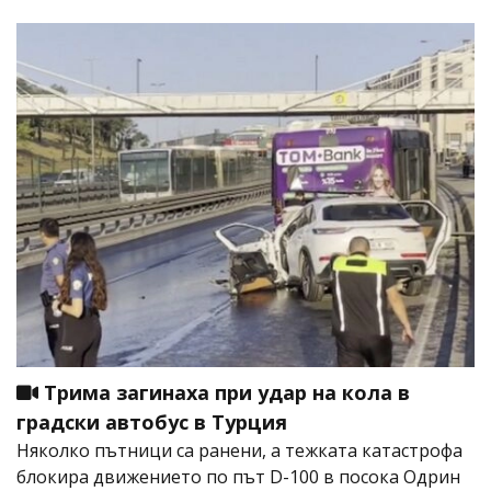
Трима загинаха при удар на кола в
градски автобус в Турция
Няколко пътници са ранени, а тежката катастрофа
блокира движението по път D-100 в посока Одрин