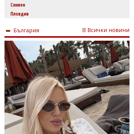
Сливен
Пловдив
Всички новини
България