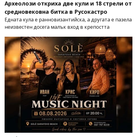
Археолози откриха две кули и 18 стрели от
средновековна битка в Русокастро
Едната кула е ранновизантийска, а другата е пазела
неизвестен досега малък вход в крепостта