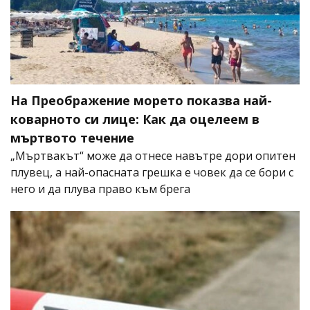
На Преображение морето показва най-
коварното си лице: Как да оцелеем в
мъртвото течение
„Мъртвакът“ може да отнесе навътре дори опитен
плувец, а най-опасната грешка е човек да се бори с
него и да плува право към брега