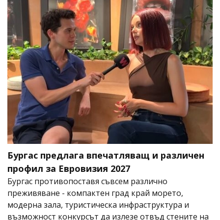
Бургас предлага впечатляващ и различен
профил за Евровизия 2027
Бургас противопоставя съвсем различно
преживяване - компактен град край морето,
модерна зала, туристическа инфраструктура и
възможност конкурсът да излезе отвъд стените на