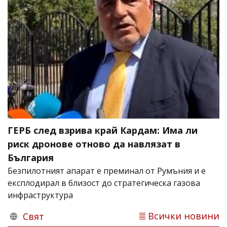
ГЕРБ след взрива край Кардам: Има ли
риск дронове отново да навлязат в
България
Безпилотният апарат е преминал от Румъния и е
експлодирал в близост до стратегическа газова
инфраструктура
Всички новини
Свят