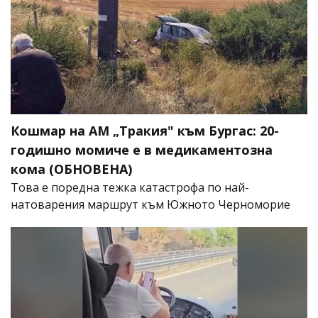
Кошмар на АМ „Тракия" към Бургас: 20-
годишно момиче е в медикаментозна
кома (ОБНОВЕНА)
Това е поредна тежка катастрофа по най-
натоварения маршрут към Южното Черноморие