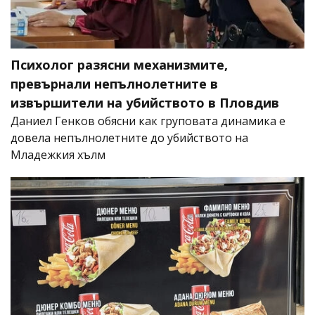
Психолог разясни механизмите,
превърнали непълнолетните в
извършители на убийството в Пловдив
Даниел Генков обясни как груповата динамика е
довела непълнолетните до убийството на
Младежкия хълм