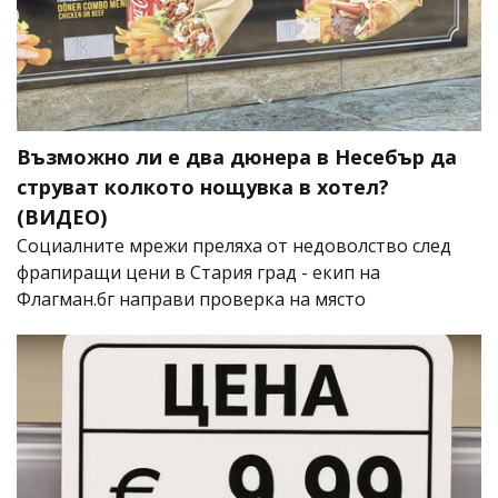
Възможно ли е два дюнера в Несебър да
струват колкото нощувка в хотел?
(ВИДЕО)
Социалните мрежи преляха от недоволство след
фрапиращи цени в Стария град - екип на
Флагман.бг направи проверка на място