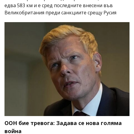
едва 583 км и е сред последните внесени във
Великобритания преди санкциите срещу Русия
ООН бие тревога: Задава се нова голяма
война