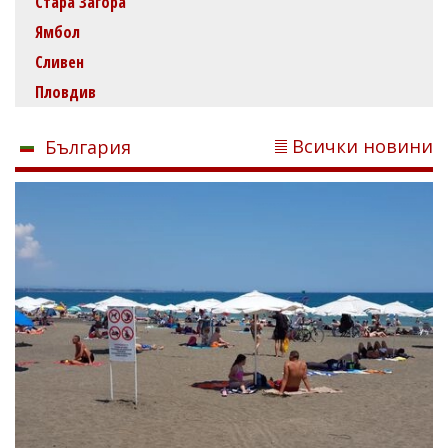
Стара Загора
Ямбол
Сливен
Пловдив
Всички новини
България