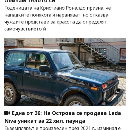
Обичам тялото си
Годеницата на Кристиано Роналдо призна, че
нападките понякога я нараняват, но отказва
чуждите представи за красота да определят
самочувствието ѝ
Една от 36: На Острова се продава Lada
Niva уникат за 22 хил. паунда
Екземплярът е произведен през 2021 г., изминал е