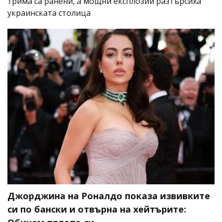
трима са ранени, а мощни експлозии разтърсиха
украинската столица
Джорджина на Роналдо показа извивките
си по бански и отвърна на хейтърите: