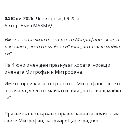
Коментарите
под
статиите
04 Юни 2026
, Четвъртък, 09:20 ч.
се
Автор: Емел МАХМУД
въвеждат
от
читателите
Името произлиза от гръцкото Митрофанес, което
и
означава „явен от майка си“ или „показващ майка
редакцията
си“
не
носи
отговорност
На 4 юни имен ден празнуват хората, носещи
за
имената Митрофан и Митрофана.
тях!
Ако
Името произлиза от гръцкото Митрофанес, което
откриете
означава „явен от майка си“ или „показващ майка
обиден
за
си“.
вас
коментар,
моля
Празникът е свързан с православната почит към
сигнализирайте
свети Митрофан, патриарх Цариградски.
ни!