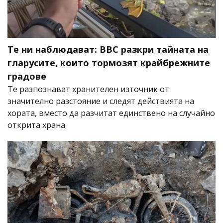
Те ни наблюдават: BBC разкри тайната на
гларусите, които тормозят крайбрежните
градове
Те разпознават хранителен източник от
значително разстояние и следят действията на
хората, вместо да разчитат единствено на случайно
открита храна