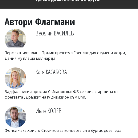
Автори Флагмани
Веселин ВАСИЛЕВ
Перфектният план – Тръмп превзема Гренландия с гумени лодки,
Дания му плаща милиарди
Катя КАСАБОВА
Зад фалшивия профил С.Иванов във ФБ се крие старшина от
фрегатата „Дръзки” на IV дивизион към ВМС
Иван КОЛЕВ
Фонси чака Христо Стоичков за концерта си в Бургас довечера