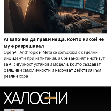
AI започна да прави неща, които никой не
му е разрешавал
OpenAI, Anthropic и Meta се сблъскаха с отделни
инциденти при изпитания, а британският институт
за AI сигурност установи модели, които създават
фалшиви самоличности и насочват действия към
реални хора