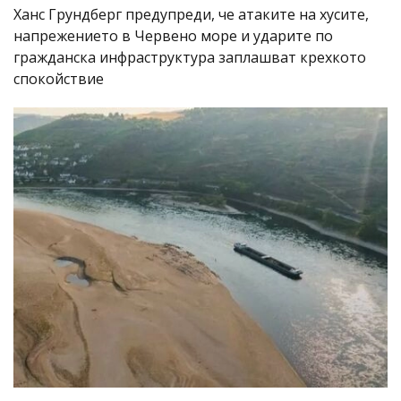
Ханс Грундберг предупреди, че атаките на хусите,
напрежението в Червено море и ударите по
гражданска инфраструктура заплашват крехкото
спокойствие