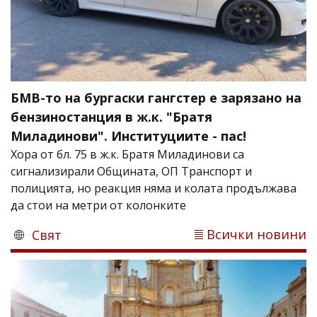
БМВ-то на бургаски гангстер е зарязано на
бензиностанция в ж.к. "Братя
Миладинови". Институциите - пас!
Хора от бл. 75 в ж.к. Братя Миладинови са
сигнализирали Oбщината, ОП Транспорт и
полицията, но реакция няма и колата продължава
да стои на метри от колонките
Всички новини
Свят