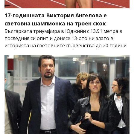
17-годишната Виктория Ангелова е
световна шампионка на троен скок
Българката триумфира в Юджийн с 13,91 метра в
последния си опит и донесе 13-ото ни злато в
историята на световните първенства до 20 години