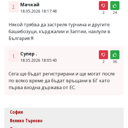
Мачкай
2.
18.05.2026 18:17:48
2
24
Някой трябва да застреля турчина и другите
башибозуци, кърджалии и Заптии, нахлули в
България !!!
Супер .
1.
18.05.2026 18:05:40
2
36
Сега ще бъдат регистрирани и ще могат после
по всяко време да бъдат връщани в БГ като
първа входна държава от ЕС.
София
Велико Търново