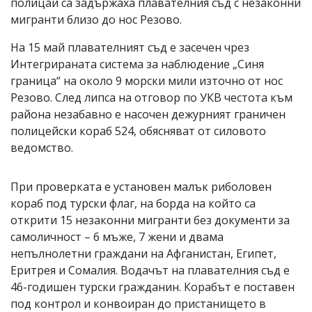
полицаи са задържаха плавателния съд с незаконни
мигранти близо до нос Резово.
На 15 май плавателният съд е засечен чрез
Интегрираната система за наблюдение „Синя
граница“ на около 9 морски мили източно от нос
Резово. След липса на отговор по УКВ честота към
района незабавно е насочен дежурният граничен
полицейски кораб 524, обясняват от силовото
ведомство.
При проверката е установен малък риболовен
кораб под турски флаг, на борда на който са
открити 15 незаконни мигранти без документи за
самоличност – 6 мъже, 7 жени и двама
непълнолетни граждани на Афганистан, Египет,
Еритрея и Сомалия. Водачът на плавателния съд е
46-годишен турски гражданин. Корабът е поставен
под контрол и конвоиран до пристанището в