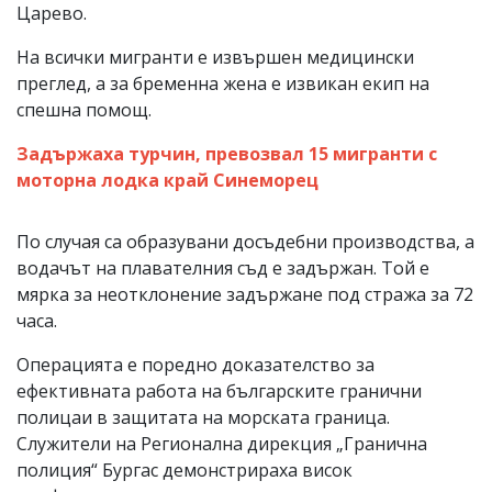
Царево.
На всички мигранти е извършен медицински
преглед, а за бременна жена е извикан екип на
спешна помощ.
Задържаха турчин, превозвал 15 мигранти с
моторна лодка край Синеморец
По случая са образувани досъдебни производства, а
водачът на плавателния съд е задържан. Той е
мярка за неотклонение задържане под стража за 72
часа.
Операцията е поредно доказателство за
ефективната работа на българските гранични
полицаи в защитата на морската граница.
Служители на Регионална дирекция „Гранична
полиция“ Бургас демонстрираха висок