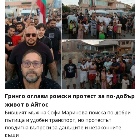
Гринго оглави ромски протест за по-добър
живот в Айтос
Бившият мъж на Софи Маринова поиска по-добри
пътища и удобен транспорт, но протестът
повдигна въпроси за данъците и незаконните
къщи