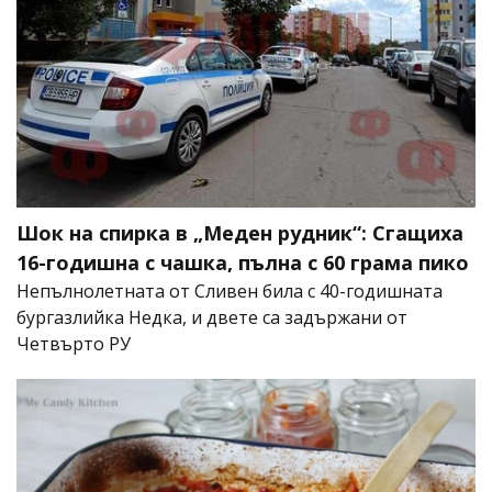
Шок на спирка в „Меден рудник“: Сгащиха
16-годишна с чашка, пълна с 60 грама пико
Непълнолетната от Сливен била с 40-годишната
бургазлийка Недка, и двете са задържани от
Четвърто РУ