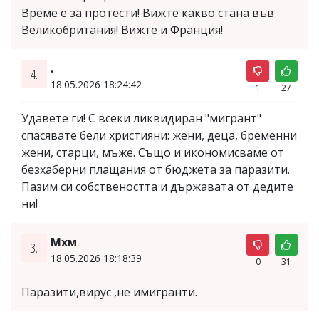
Време е за протести! Вижте какво стана във
Великобритания! Вижте и Франция!
.
4.
18.05.2026 18:24:42
1
27
Удавете ги! С всеки ликвидиран "мигрант"
спасявате бели християни: жени, деца, бременни
жени, старци, мъже. Също и икономисваме от
безхаберни плащания от бюджета за паразити.
Пазим си собствеността и държавата от дедите
ни!
Мхм
3.
18.05.2026 18:18:39
0
31
Паразити,вирус ,не имигранти.