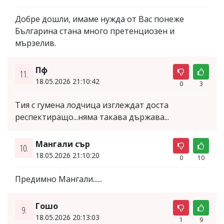
Добре дошли, имаме нужда от Вас понеже
Българина стана много претенциозен и
мързелив.
Пф
11.
18.05.2026 21:10:42
0
3
Тия с гумена лодчица изглеждат доста
респектиращо...няма такава държава...
Мангали сър
10.
18.05.2026 21:10:20
0
10
Предимно Мангали......
Гошо
9.
18.05.2026 20:13:03
1
9