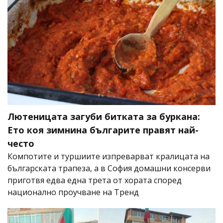
Лютеницата загуби битката за буркана:
Ето коя зимнина българите правят най-
често
Компотите и туршиите изпреварват кралицата на
българската трапеза, а в София домашни консерви
приготвя едва една трета от хората според
национално проучване на Тренд