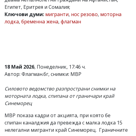
Египет, Еритрея и Сомалия;
Коментарите
под
Ключови думи:
мигранти
,
нос резово
,
моторна
статиите
лодка
,
бременна жена
,
флагман
се
въвеждат
от
читателите
и
редакцията
не
носи
18 Май 2026
, Понеделник, 17:46 ч.
отговорност
за
Автор: Флагман.бг, снимки: МВР
тях!
Ако
Силовото ведомство разпространи снимки на
откриете
обиден
моторната лодка, спипана от граничари край
за
Синеморец
вас
коментар,
МВР показа кадри от акцията, при която бе
моля
сигнализирайте
спипан каналджия да превежда с малка лодка 15
ни!
нелегални мигранти край Синеморец. Граничните