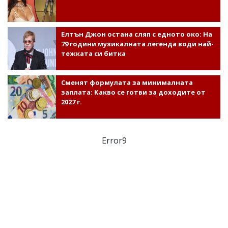
Елтън Джон остана сляп с едното око: На
79 години музикалната легенда води най-
тежката си битка
Сменят формулата за минималната
заплата: Какво се готви за доходите от
2027 г.
Error9