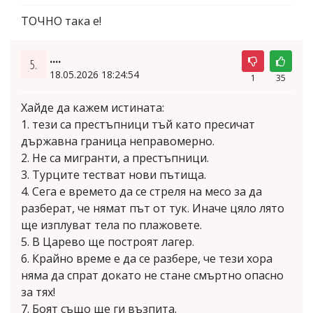
ТОЧНО така е!
....
5.
18.05.2026 18:24:54
1
35
Хайде да кажем истината:
1. тези са престъпници тъй като пресичат
държавна граница неправомерно.
2. Не са мигранти, а престъпници.
3. Турците тестват нови пътища.
4. Сега е времето да се стреля на месо за да
разберат, че нямат път от тук. Иначе цяло лято
ще изплуват тела по плажовете.
5. В Царево ще построят лагер.
6. Крайно време е да се разбере, че тези хора
няма да спрат докато не стане смъртно опасно
за тях!
7. Боят също ще ги възпита.