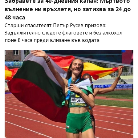
Забравете за 40-дневния капан: Мъртвото
вълнение ни връхлетя, но затихва за 24 до
48 часа
Старши спасителят Петър Русев призова:
Задължително следете флаговете и без алкохол
поне 8 часа преди влизане във водата