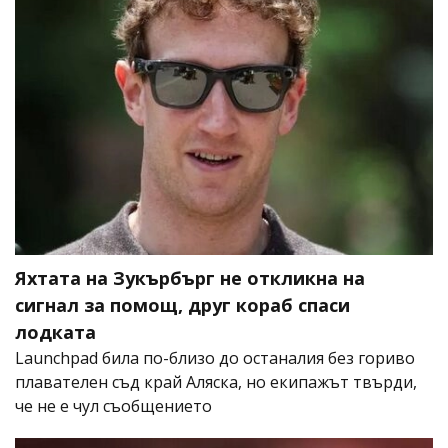
Яхтата на Зукърбърг не откликна на
сигнал за помощ, друг кораб спаси
лодката
Launchpad била по-близо до останалия без гориво
плавателен съд край Аляска, но екипажът твърди,
че не е чул съобщението