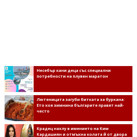
Несебър кани деца със специални
потребности на плувен маратон
Лютеницата загуби битката за буркана:
Ето коя зимнина българите правят най-
често
Крадец нахлу в имението на Ким
Кардашиян и отмъкна колата й от двора