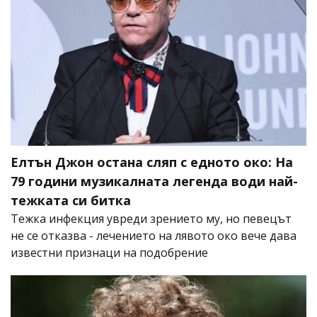
Елтън Джон остана сляп с едното око: На
79 години музикалната легенда води най-
тежката си битка
Тежка инфекция увреди зрението му, но певецът
не се отказва - лечението на лявото око вече дава
известни признаци на подобрение