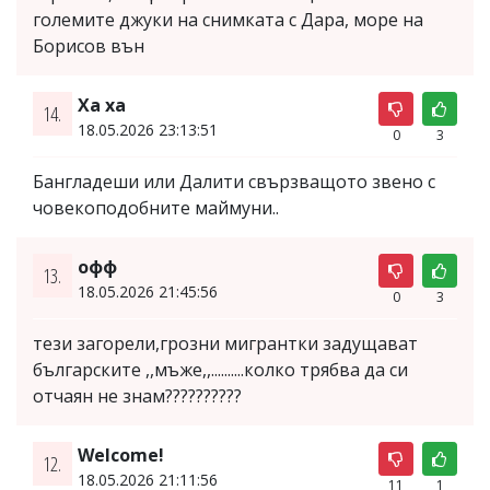
големите джуки на снимката с Дара, море на
Борисов вън
Ха ха
14.
18.05.2026 23:13:51
0
3
Бангладеши или Далити свързващото звено с
човекоподобните маймуни..
офф
13.
18.05.2026 21:45:56
0
3
тези загорели,грозни мигрантки задущават
българските ,,мъже,,..........колко трябва да си
отчаян не знам??????????
Welcome!
12.
18.05.2026 21:11:56
11
1