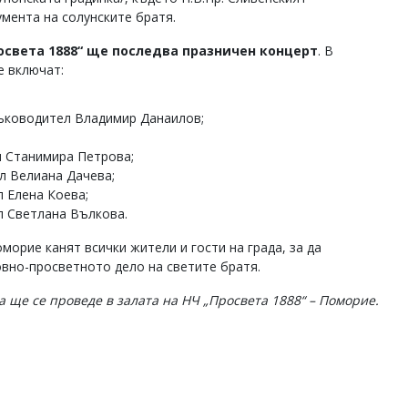
мента на солунските братя.
освета 1888“ ще последва празничен концерт
. В
е включат:
ръководител Владимир Данаилов;
и Станимира Петрова;
л Велиана Дачева;
л Елена Коева;
л Светлана Вълкова.
рие канят всички жители и гости на града, за да
вно-просветното дело на светите братя.
ще се проведе в залата на НЧ „Просвета 1888“ – Поморие.