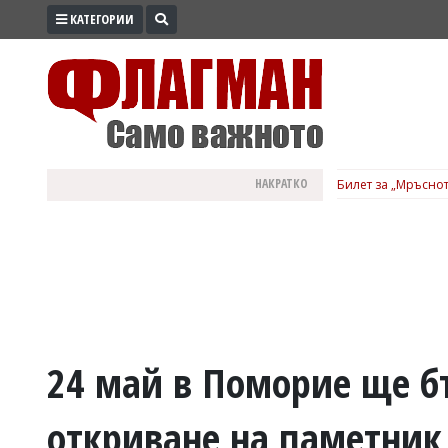
КАТЕГОРИИ
ПРОМО
ЗОНА
ИЗБОРИ
2026
ПРАКТИЧНО
НАКРАТКО
Билет за „Мръснот
КУЛТУРА
ЗДРАВЕ
ПОЛИТИКА
ОБЩИНИ
ОБЩЕСТВО
ЛАЙФСТАЙЛ
24 май в Поморие ще б
ВОЙНАТА
откриване на паметник
В