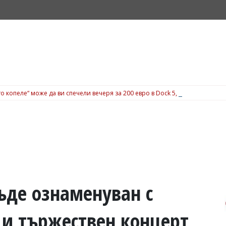
о копеле“ може да ви спечели вечеря за 200 евро в Dock 5, вижте подробн
ъде ознаменуван с
 и тържествен концерт