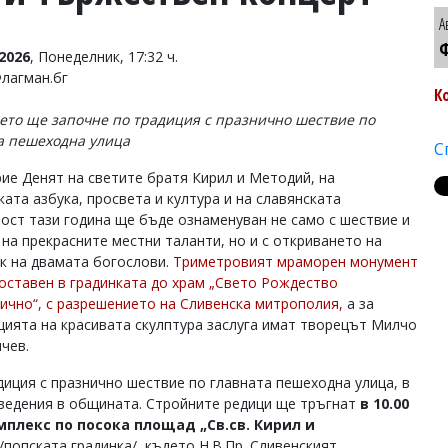
А
Ф
2026
, Понеделник, 17:32 ч.
Флагман.бг
К
ето ще започне по традиция с празнично шествие по
а пешеходна улица
С
ие Денят на светите братя Кирил и Методий, на
ката азбука, просвета и култура и на славянската
ост тази година ще бъде ознаменуван не само с шествие и
 на прекрасните местни таланти, но и с откриването на
к на двамата богослови.
Триметровият мраморен монумент
поставен в градинката до храм „Свето Рождество
ично“, с разрешението на Сливенска митрополия,
а за
цията на красивата скулптура заслуга имат творецът Милчо
чев.
иция с празнично шествие по главната пешеходна улица, в
аведения в общината. Стройните редици ще тръгнат
в 10.00
плекс по посока площад „Св.св. Кирил и
/попската градинка/, където Н.В.Пр. Сливенският