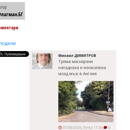
втор
лагман.БГ
оментари
подели
Михаил ДИМИТРОВ
Трима маскирани
нападнаха и изнасилиха
млад мъж в Англия
07/08/2026, Петък 17:00
0