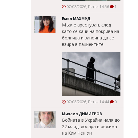
07/08/2026, Петък 14:56
1
Емел МАХМУД
Мъж е арестуван, след
като се качи на покрива на
болница и започна да се
взира в пациентите
07/08/2026, Петък 14:44
0
Михаил ДИМИТРОВ
Войната в Украйна наля до
22 млрд. долара в режима
на Ким Чен Ун