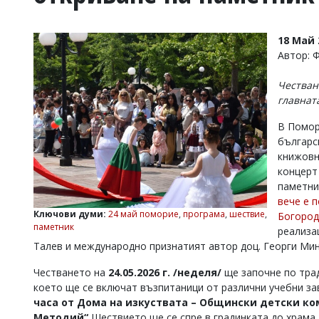
УКРАЙНА
СПОРТ
18 Май 
РАЗСЛЕДВАНЕ
Автор: 
БИЗНЕС
Честван
ЮГ
главнат
В Помор
Управители:
българс
Веселин
Василев,
книжовн
email:
концерт
v.vasilev@flagman.bg
паметни
Катя
вече е 
Касабова,
Ключови думи:
24 май поморие
,
програма
,
шествие
,
Богород
еmail:
k.kassabova@flagman.bg
паметник
реализа
Главен
Талев и международно признатият автор доц. Георги Мин
редактор:
Иван
Честването на
24.05.2026 г. /неделя/
ще започне по трад
Колев,
което ще се включат възпитаници от различни учебни з
email:
часа от Дома на изкуствата – Общински детски ком
office@flagman.bg
Методий“.
Шествието ще се спре в градинката до храма 