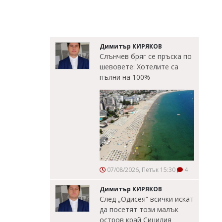
Димитър КИРЯКОВ
Слънчев бряг се пръска по
шевовете: Хотелите са
пълни на 100%
07/08/2026, Петък 15:30
4
Димитър КИРЯКОВ
След „Одисея“ всички искат
да посетят този малък
остров край Сицилия