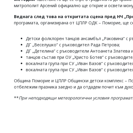
митрополит Арсений официално ще открие и освети мону
Коментарите
под
Веднага след това на откритата сцена пред НЧ „Пр
статиите
се
програмата, организирана от ЦПЛР ОДК – Поморие, ще с
въвеждат
от
Детски фолклорен танцов ансамбъл „Раковина“ с 
читателите
и
ДГ „Веселушко“ с ръководител Рада Петрова;
редакцията
ДГ „Детелина“ с ръководители Антоанета Златева 
не
танцов състав при ОУ „Христо Ботев“ с ръководите
носи
вокалната група при СУ „Иван Вазов“ с ръководите
отговорност
вокалната група при СУ „Иван Вазов“ с ръководите
за
тях!
Община Поморие и ЦПЛР Общински детски комплекс – Помо
Ако
откриете
отбележим празника заедно и да отдадем почит към духо
обиден
за
**
При неподходящи метеорологични условия програмата 
вас
коментар,
моля
сигнализирайте
ни!