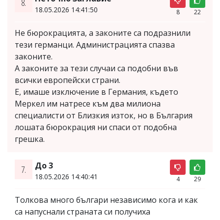
8.
18.05.2026 14:41:50
8
22
Не бюрокрацията, а законите са подразнили
тези германци. Администрацията спазва
законите.
А законите за тези случаи са подобни във
всички европейски страни.
Е, имаше изключение в Германия, където
Меркел им натресе към два милиона
специалисти от Близкия изток, но в България
лошата бюрокрация ни спаси от подобна
грешка.
До 3
7.
18.05.2026 14:40:41
4
29
Толкова много българи независимо кога и как
са напуснали страната си получиха