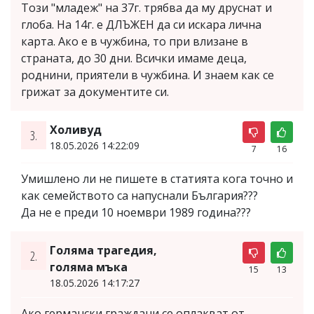
Този "младеж" на 37г. трябва да му друснат и
глоба. На 14г. е ДЛЪЖЕН да си искара лична
карта. Ако е в чужбина, то при влизане в
страната, до 30 дни. Всички имаме деца,
роднини, приятели в чужбина. И знаем как се
грижат за документите си.
Холивуд
3.
18.05.2026 14:22:09
7
16
Умишлено ли не пишете в статията кога точно и
как семейството са напуснали България???
Да не е преди 10 ноември 1989 година???
Голяма трагедия,
2.
голяма мъка
15
13
18.05.2026 14:17:27
Ако германски граждани се оплакват от