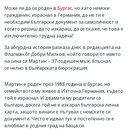
Може ли да си роден в
Бургас
, но като немски
гражданин, израснал в Германия, да не ти е
необходим български документ за самоличност и
когато решиш да го изкараш, да се окаже, че това е
изключително трудна задача?
За абсурдна история разказа днес в редакцията на
Флагман.бг Добри Милков, който говори от името
на сина си Мартин – 37-годишен мъж, блъснал
се челно в българската бюрокрация.
Мартин е роден през 1988 година в Бургас, но
семейството му живее в Източна Германия, където
той е израснал. И двамата му родители са
българи, досега той не е изкарал българска лична
карта, защото винаги е пътувал с немските си
документи. Често е идвал тук и постепенно се е
влюбвал в родния град на баща си.