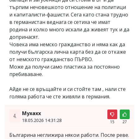
търпим нечовешкото отношение на политици
и капиталисти-фашисти. Сега като стана трудно
в германистан веднага се сетиха че имат
родина и колко много искали да живеят тук и да
допринасят.
Човека има немско гражданство и няма как да
получи българска лична карта без да се откаже
от немското гражданство ПЪРВО.
Може да получи само пластика за постоянно
пребиваване.
Айде не се връщайте и си стойте там , нали сте
голяма работа че сте живяли в германия.
Мухахх
4.
18.05.2026 14:31:28
15
27
Българина неглижира някои работи. После реве.