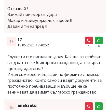
Отказвай !
Взимай приемер от Дара !
Макар и маймунджълък -проби !!!
Давай и ти напред !!!
17
17.
18.05.2026 17:40:52
1
8
Глупости сте писали по-долу. Как ще го глобяват
след като не е български гражданин, а тепърва
ще кандидатства?
Имал съм колеги българи по фирмите с немско
гражданство, които само си вадят документи за
постоянно пребиваващи и въобще не се
занимават да взимат българско гражданство.
analizator
16.