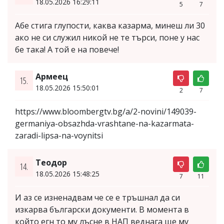
18.05.2026 16:29:11
5
7
Абе стига глупости, каква казарма, минеш ли 30
ако не си служил никой не те търси, поне у нас
бе така! А той е на повече!
Армеец
15.
18.05.2026 15:50:01
2
7
https://www.bloombergtv.bg/a/2-novini/149039-
germaniya-obsazhda-vrashtane-na-kazarmata-
zaradi-lipsa-na-voynitsi
Теодор
14.
18.05.2026 15:48:25
7
11
И аз се изненадвам че се е тръшнал да си
изкарва български документи. В момента в
който егн то му лъсне в НАП веднага ще му