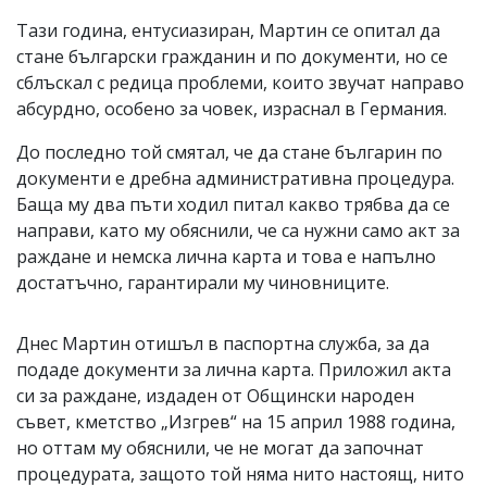
Тази година, ентусиазиран, Мартин се опитал да
стане български гражданин и по документи, но се
сблъскал с редица проблеми, които звучат направо
абсурдно, особено за човек, израснал в Германия.
До последно той смятал, че да стане българин по
документи е дребна административна процедура.
Баща му два пъти ходил питал какво трябва да се
направи, като му обяснили, че са нужни само акт за
раждане и немска лична карта и това е напълно
достатъчно, гарантирали му чиновниците.
Днес Мартин отишъл в паспортна служба, за да
подаде документи за лична карта. Приложил акта
си за раждане, издаден от Общински народен
съвет, кметство „Изгрев“ на 15 април 1988 година,
но оттам му обяснили, че не могат да започнат
процедурата, защото той няма нито настоящ, нито