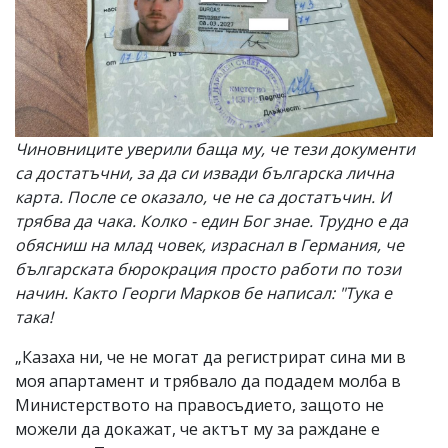
Чиновниците уверили баща му, че тези документи
са достатъчни, за да си извади българска лична
карта. После се оказало, че не са достатъчин. И
трябва да чака. Колко - един Бог знае. Трудно е да
обясниш на млад човек, израснал в Германия, че
българската бюрокрация просто работи по този
начин. Както Георги Марков бе написал: "Тука е
така!
„Казаха ни, че не могат да регистрират сина ми в
моя апартамент и трябвало да подадем молба в
Министерството на правосъдието, защото не
можели да докажат, че актът му за раждане е