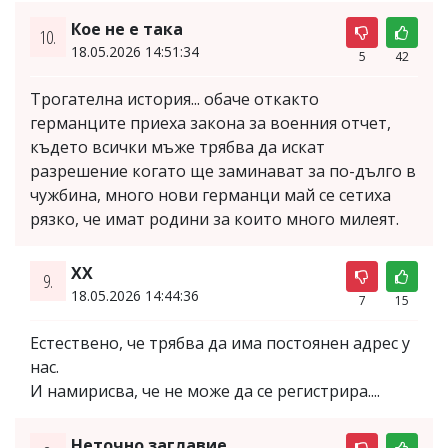
Кое не е така
10.
18.05.2026 14:51:34
5
42
Трогателна история... обаче откакто
германците приеха закона за военния отчет,
където всички мъже трябва да искат
разрешение когато ще заминават за по-дълго в
чужбина, много нови германци май се сетиха
рязко, че имат родини за които много милеят.
XX
9.
18.05.2026 14:44:36
7
15
Естествено, че трябва да има постоянен адрес у
нас.
И намирисва, че не може да се регистрира....
Неточно заглавие