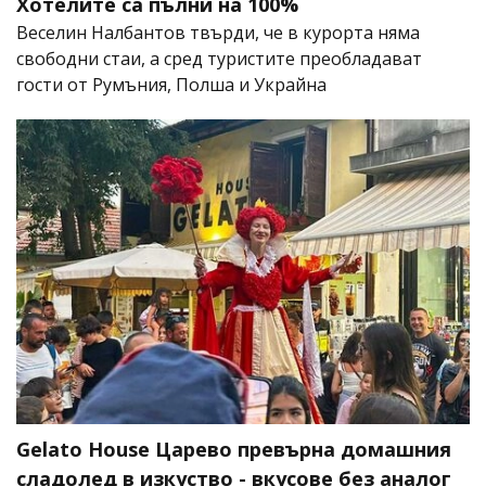
Хотелите са пълни на 100%
Веселин Налбантов твърди, че в курорта няма
свободни стаи, а сред туристите преобладават
гости от Румъния, Полша и Украйна
Gelato House Царево превърна домашния
сладолед в изкуство - вкусове без аналог