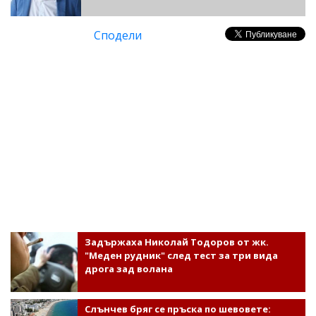
Сподели
Задържаха Николай Тодоров от жк.
"Меден рудник" след тест за три вида
дрога зад волана
Слънчев бряг се пръска по шевовете: