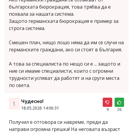
българската бюрокрация, това трябва да е
похвала за нашата система.
Защото германската бюрокрация е пример за
строга система.
Смешен плач, нищо лошо няма да им се случи на
германските граждани, ако си стоят в България.
А това за специалиста по нещо си е ... защото и
ние си имаме специалисти, които с огромни
трудности успяват да работят и на сруги места
по света.
Чудесно!
1.
18.05.2026 14:06:31
9
26
Получил е отговора си навреме, преди да
направи огромна грешка! На неговата възраст