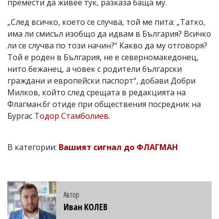
премести да живее тук, разказа баща му.
„След всичко, което се случва, той ме пита: „Татко,
има ли смисъл изобщо да идвам в България? Всичко
ли се случва по този начин?“ Какво да му отговоря?
Той е роден в България, не е северномакедонец,
нито бежанец, а човек с родители български
граждани и европейски паспорт“, добави Добри
Милков, който след срещата в редакцията на
Флагман.бг отиде при обществения посредник на
Бургас
Тодор Стамболиев
.
В категории:
Вашият сигнал до ФЛАГМАН
Автор
Иван КОЛЕВ