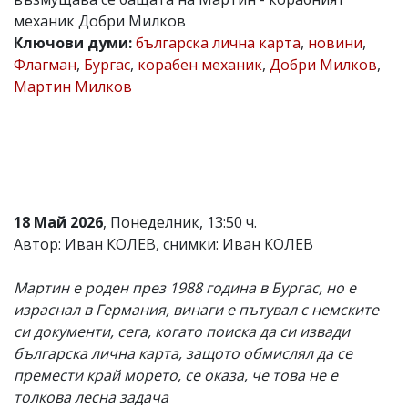
механик Добри Милков
Коментарите
под
Ключови думи:
българска лична карта
,
новини
,
статиите
Флагман
,
Бургас
,
корабен механик
,
Добри Милков
,
се
Мартин Милков
въвеждат
от
читателите
и
редакцията
не
носи
отговорност
за
18 Май 2026
, Понеделник, 13:50 ч.
тях!
Автор: Иван КОЛЕВ, снимки: Иван КОЛЕВ
Ако
откриете
обиден
Мартин е роден през 1988 година в Бургас, но е
за
израснал в Германия, винаги е пътувал с немските
вас
си документи, сега, когато поиска да си извади
коментар,
моля
българска лична карта, защото обмислял да се
сигнализирайте
премести край морето, се оказа, че това не е
ни!
толкова лесна задача