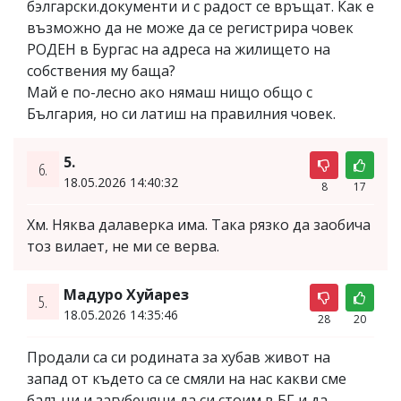
бэлгарски.документи и с радост се връщат. Как е
възможно да не може да се регистрира човек
РОДЕН в Бургас на адреса на жилището на
собствения му баща?
Май е по-лесно ако нямаш нищо общо с
България, но си латиш на правилния човек.
5.
6.
18.05.2026 14:40:32
8
17
Хм. Няква далаверка има. Така рязко да заобича
тоз вилает, не ми се верва.
Мадуро Хуйарез
5.
18.05.2026 14:35:46
28
20
Продали са си родината за хубав живот на
запад от където са се смяли на нас какви сме
балъци и загубеняци да си стоим в БГ и да