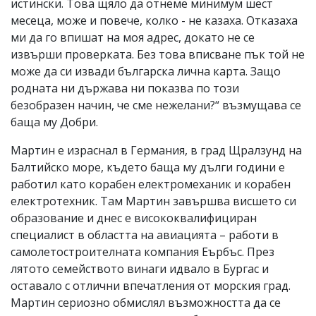
истински. Това щяло да отнеме минимум шест
месеца, може и повече, колко - не казаха. Отказаха
ми да го впишат на моя адрес, докато не се
извърши проверката. Без това вписване пък той не
може да си извади българска лична карта. Защо
родната ни държава ни показва по този
безобразен начин, че сме нежелани?“ възмущава се
баща му Добри.
Мартин е израснал в Германия, в град Щралзунд на
Балтийско море, където баща му дълги години е
работил като корабен електромеханик и корабен
електротехник. Там Мартин завършва висшето си
образование и днес е висококвалифициран
специалист в областта на авиацията – работи в
самолетостроителната компания Еърбъс. През
лятото семейството винаги идвало в Бургас и
оставало с отлични впечатления от морския град.
Мартин сериозно обмислял възможността да се