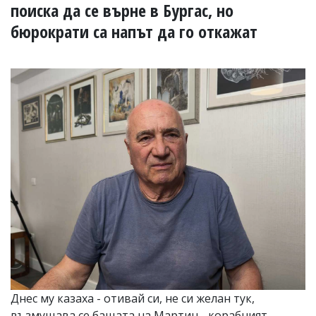
УКРАЙНА
поиска да се върне в Бургас, но
СПОРТ
бюрократи са напът да го откажат
РАЗСЛЕДВАНЕ
БИЗНЕС
ЮГ
Управители:
Веселин
Василев,
email:
v.vasilev@flagman.bg
Катя
Касабова,
еmail:
k.kassabova@flagman.bg
Главен
редактор:
Иван
Колев,
email:
Днес му казаха - отивай си, не си желан тук,
office@flagman.bg
възмущава се бащата на Мартин - корабният