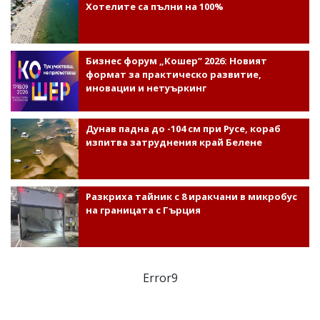
Хотелите са пълни на 100%
Бизнес форум „Кошер“ 2026: Новият
формат за практическо развитие,
иновации и нетуъркинг
Дунав падна до -104 см при Русе, кораб
изпитва затруднения край Белене
Разкриха тайник с 8 иракчани в микробус
на границата с Гърция
Error9