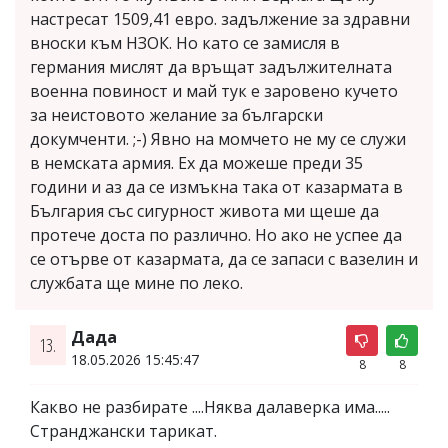
настресат 1509,41 евро. задължение за здравни
вноски към НЗОК. Но като се замисля в
германия мислят да връщат задължителната
военна повиност и май тук е заровено кучето
за неистовото желание за български
докумченти. ;-) Явно на момчето не му се служи
в немската армия. Ех да можеше преди 35
години и аз да се измъкна така от казармата в
България със сигурност живота ми щеше да
протече доста по различно. Но ако не успее да
се отърве от казармата, да се запаси с вазелин и
службата ще мине по леко.
Дада
13.
18.05.2026 15:45:47
8
8
Какво не разбирате ....Няква далаверка има.....
Странджански тарикат.