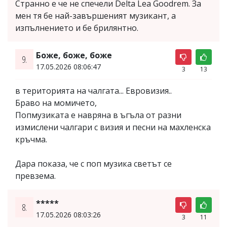
Странно е че не спечели Delta Lea Goodrem. За
мен тя бе най-завършеният музикант, а
изпълнението и бе брилянтно.
Боже, боже, боже
9.
17.05.2026 08:06:47
3
13
в територията на чалгата... Евровизия..
Браво на момичето,
Попмузиката е навряна в ъгъла от разни
измислени чалгари с визия и песни на махленска
кръчма.
Дара показа, че с поп музика светът се
превзема.
*****
8.
17.05.2026 08:03:26
3
11