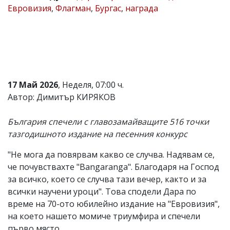
Евровизия
,
Флагман
,
Бургас
,
награда
Коментарите
под
статиите
се
въвеждат
от
читателите
и
17 Май 2026
, Неделя, 07:00 ч.
редакцията
не
Автор: Димитър КИРЯКОВ
носи
отговорност
България спечели с главозамайващите 516 точки
за
тях!
тазгодишното издание на песенния конкурс
Ако
откриете
"Не мога да повярвам какво се случва. Надявам се,
обиден
че почувствахте "Bangaranga". Благодаря на Господ
за
вас
за всичко, което се случва тази вечер, както и за
коментар,
всички научени уроци". Това сподели Дара по
моля
време на 70-ото юбилейно издание на "Евровизия",
сигнализирайте
ни!
на което нашето момиче триумфира и спечели
първо място.