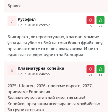
Браво!
Русофил
7.
17.05.2026 07:59:57
6
22
Българско , хетеросексуално, красиво момиче
успя да ги убие от бой на това болно фрийк шоу,
организаторите са в шок ахахахахаха. И нито
един глас от укро журито за България!
Клавиатурна копейка
6.
17.05.2026 07:46:55
21
14
2025- Шенген, 2026- приехме еврото, 2027-
приемаме Евровизия.
Бааааах му макята край няма тая мъка!
Копейки, предлагам асистирано самоубийство.
За групи отстъпка.