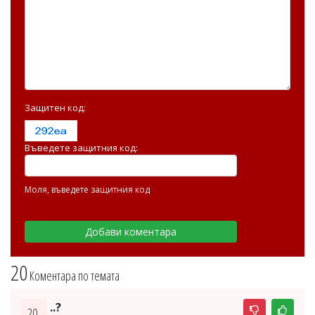
Защитен код:
Въведете защитния код:
Моля, въведете защитния код
20
Коментара по темата
..?
20.