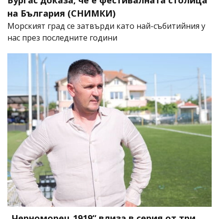
Бургас доказа, че е фестивалната столица
на България (СНИМКИ)
Морският град се затвърди като най-събитийния у
нас през последните години
„Черноморец 1919“ влиза в серия от три