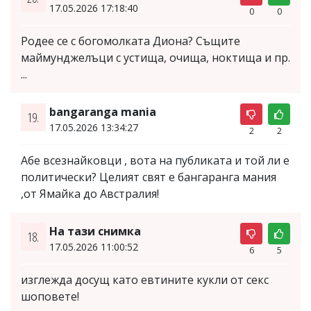
17.05.2026 17:18:40
0
0
Родее се с богомолката Диона? Същите
маймунджелъци с устища, очища, ноктища и пр.
...
bangaranga mania
19.
17.05.2026 13:34:27
2
2
Абе всезнайковци , вота на публиката и той ли е
политически? Целият свят е бангаранга мания
,от Ямайка до Австралия!
На тази снимка
18.
17.05.2026 11:00:52
6
5
изглежда досущ като евтините кукли от секс
шоповете!