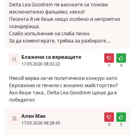
Delta Lea Goodrem пя високите си тонове
изключително фалшиво, ниско!
Песента й не беше нищо особено и неприятно
скандираща.
Слабо изпълнение на слаба песен.
За да коментирате, трябва за разбирате.....
Блажени са вярващите
11.
17.05.2026 08:32:22
5
6
Някой вярва ли че политически конкурс като
Евровизия се печели с вокално майсторство?
Ако беше така , Delta Lea Goodrem щеше да е
победител
Ален Мак
10.
17.05.2026 08:28:43
6
5