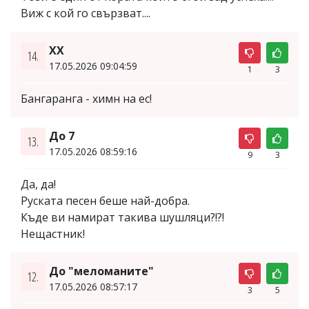
Виж с кой го свързват....
ХХ
14.
17.05.2026 09:04:59
1
3
Бангаранга - химн на ес!
До 7
13.
17.05.2026 08:59:16
9
3
Да, да!
Руската песен беше най-добра.
Къде ви намират такива шушляци?!?!
Нещастник!
До "меломаните"
12.
17.05.2026 08:57:17
3
5