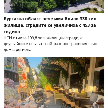
Бургаска област вече има близо 338 хил.
жилища, сградите се увеличиха с 453 за
година
НСИ отчита 109,8 хил. жилищни сгради, а
двустайните остават най-разпространеният тип
дом в региона