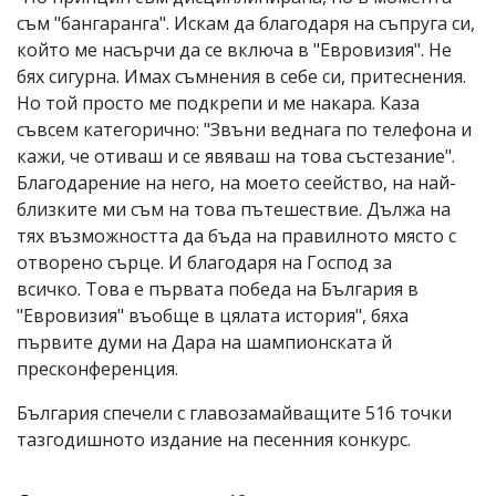
съм "бангаранга". Искам да благодаря на съпруга си,
който ме насърчи да се включа в "Евровизия". Не
бях сигурна. Имах съмнения в себе си, притеснения.
Но той просто ме подкрепи и ме накара. Каза
съвсем категорично: "Звъни веднага по телефона и
кажи, че отиваш и се явяваш на това състезание".
Благодарение на него, на моето сеейство, на най-
близките ми съм на това пътешествие. Дължа на
тях възможността да бъда на правилното място с
отворено сърце. И благодаря на Господ за
всичко. Това е първата победа на България в
"Евровизия" въобще в цялата история", бяха
първите думи на Дара на шампионската й
пресконференция.
България спечели с главозамайващите 516 точки
тазгодишното издание на песенния конкурс.