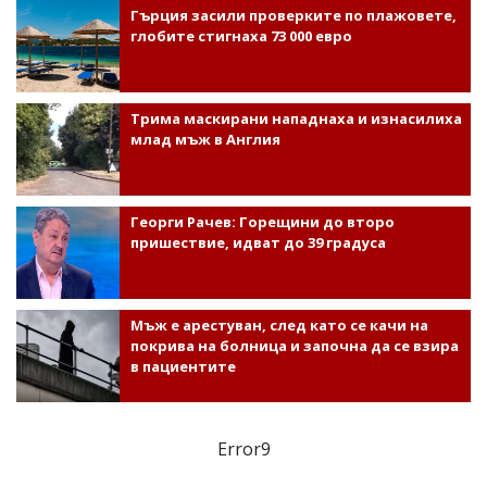
Гърция засили проверките по плажовете,
глобите стигнаха 73 000 евро
Трима маскирани нападнаха и изнасилиха
млад мъж в Англия
Георги Рачев: Горещини до второ
пришествие, идват до 39 градуса
Мъж е арестуван, след като се качи на
покрива на болница и започна да се взира
в пациентите
Error9