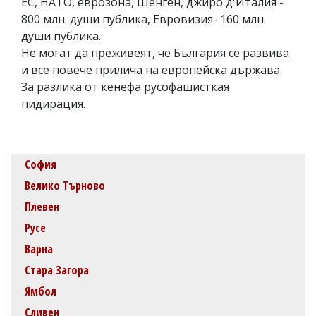
ЕС, НАТО, еврозона, Шенген, джиро д'Италия -
800 млн. души публика, Евровизия- 160 млн.
души публика.
Не могат да преживеят, че България се развива
и все повече прилича на европейска държава.
За разлика от кенефа русофашисткая
пидирация.
София
Велико Търново
Плевен
Русе
Варна
Стара Загора
Ямбол
Сливен