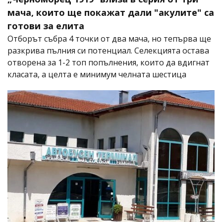
мача, които ще покажат дали "акулите" са
готови за елита
Отборът събра 4 точки от два мача, но тепърва ще
разкрива пълния си потенциал. Селекцията остава
отворена за 1-2 топ попълнения, които да вдигнат
класата, а целта е минимум челната шестица