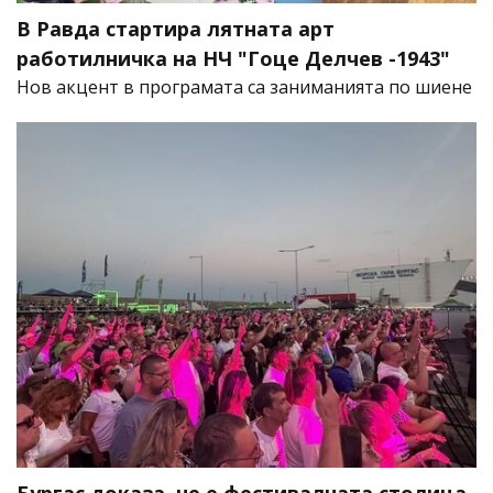
В Равда стартира лятната арт
работилничка на НЧ "Гоце Делчев -1943"
Нов акцент в програмата са заниманията по шиене