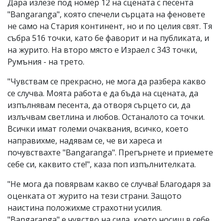
Дара излезе под номер 12 на сцената с песента
"Bangaranga", която спечели сърцата на феновете
не само на Стария континент, но и по целия свят. Тя
събра 516 точки, като бе фаворит и на публиката, и
на журито. На второ място е Израел с 343 точки,
Румъния - на трето.
"Чувствам се прекрасно, не мога да разбера какво
се случва. Моята работа е да бъда на сцената, да
изпълнявам песента, да отворя сърцето си, да
излъчвам светлина и любов. Останалото са точки.
Всички имат големи очаквания, всичко, което
направихме, надявам се, че ви хареса и
почувствахте "Bangaranga". Прегърнете и приемете
себе си, каквито сте!", каза поп изпълнителката.
"Не мога да повярвам какво се случва! Благодаря за
оценката от журито на тези страни. Защото
наистина положихме страхотни усилия.
"Bangaranga" е чувство на сила, което носиш в себе