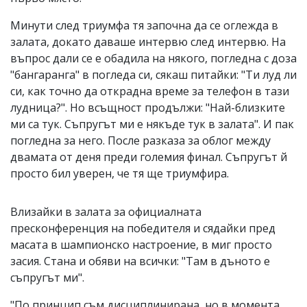
Минути след триумфа тя започна да се оглежда в
залата, докато даваше интервю след интервю. На
въпрос дали се е обадила на някого, погледна с доза
"бангаранга" в погледа си, сякаш питайки: "Ти луд ли
си, как точно да открадна време за телефон в тази
лудница?". Но всъщност продължи: "Най-близките
ми са тук. Съпругът ми е някъде тук в залата". И пак
погледна за него. После разказа за облог между
двамата от деня преди големия финал. Съпругът й
просто бил уверен, че тя ще триумфира.
Влизайки в залата за официалната
пресконференция на победителя и сядайки пред
масата в шампионско настроение, в миг просто
засия. Стана и обяви на всички: "Там в дъното е
съпругът ми".
"По принцип съм дисциплинирана, но в момента