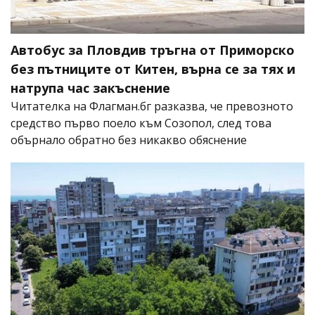
Автобус за Пловдив тръгна от Приморско
без пътниците от Китен, върна се за тях и
натрупа час закъснение
Читателка на Флагман.бг разказва, че превозното
средство първо поело към Созопол, след това
обърнало обратно без никакво обяснение