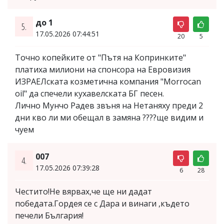
до 1
5.
17.05.2026 07:44:51
20
5
Точно копейките от "Пътя на Копринките"
платиха милиони на спонсора на Евровизия
ИЗРАЕЛската козметична компания "Morrocan
oil" да спечели кухавелската БГ песен.
Лично Мунчо Радев звъня на Нетаняху преди 2
дни кво ли ми обещал в замяна ????ще видим и
чуем
007
4.
17.05.2026 07:39:28
6
28
Честито!Не вярвах,че ще ни дадат
победата.Гордея се с Дара и винаги ,където
печели България!