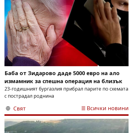
Баба от Зидарово даде 5000 евро на ало
измамник за спешна операция на близък
23-годишният бургазлия прибрал парите по схемата
с пострадал роднина
Всички новини
Свят