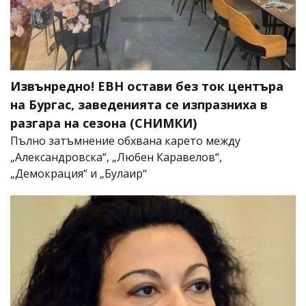
Извънредно! ЕВН остави без ток центъра
на Бургас, заведенията се изпразниха в
разгара на сезона (СНИМКИ)
Пълно затъмнение обхвана карето между
„Александровска“, „Любен Каравелов“,
„Демокрация“ и „Булаир“