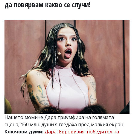
УКРАЙНА
да повярвам какво се случи!
СПОРТ
РАЗСЛЕДВАНЕ
БИЗНЕС
ЮГ
Управители:
Веселин
Василев,
email:
v.vasilev@flagman.bg
Катя
Касабова,
еmail:
k.kassabova@flagman.bg
Главен
редактор:
Иван
Нашето момиче Дара триумфира на голямата
Колев,
сцена, 160 млн. души я гледаха пред малкия екран
email:
office@flagman.bg
Ключови думи:
Дара
,
Евровизия
,
победител на