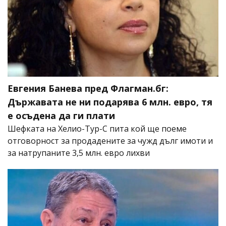
Евгения Банева пред Флагман.бг:
Държавата не ни подарява 6 млн. евро, тя
е осъдена да ги плати
Шефката на Хелио-Тур-С пита кой ще поеме
отговорност за продадените за чужд дълг имоти и
за натрупаните 3,5 млн. евро лихви