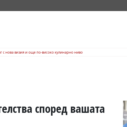
г с нова визия и още по-високо кулинарно ниво
телства според вашата