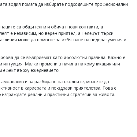
ашата зодия помага да избирате подходящите професионални
знаците са общителни и обичат нови контакти, а
еят е независим, но верен приятел, а Телецът търси
различия може да помогне за избягване на недоразумения и
трябва да се възприемат като абсолютни правила. Важно е
и интуиция. Малки промени в начина на комуникация или
м ефект върху ежедневието.
самоанализ и за разбиране на околните, можете да
ктивност в кариерата и по-здрави приятелства. Това е
 изграждате реални и практични стратегии за живота.