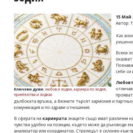
УКРАЙНА
СПОРТ
15 Май 
РАЗСЛЕДВАНЕ
Автор: 
БИЗНЕС
Как вли
ЮГ
решени
Всеки зо
Управители:
оказват
Веселин
Василев,
Познава
email:
себе си 
v.vasilev@flagman.bg
Катя
Любов
Касабова,
отличав
Ключови думи:
любов и зодии
,
кариера по зодия
,
еmail:
k.kassabova@flagman.bg
приятелства и зодиак
прояват
дълбоката връзка, а Везните търсят хармония и партньо
Главен
комуникация и по-здрави отношения.
редактор:
Иван
Колев,
В сферата на
кариерата
знаците също имат различни на
email:
чувства удобно на позиции, където може да ръководи еки
office@flagman.bg
анализатор или координатор. Стрелецът е склонен към 