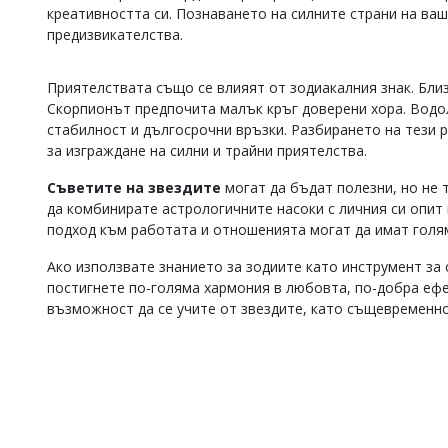
креативността си. Познаването на силните страни на в
Коментарите
предизвикателства.
под
статиите
се
Приятелствата също се влияят от зодиакалния знак. Бли
въвеждат
Скорпионът предпочита малък кръг доверени хора. Водол
от
стабилност и дългосрочни връзки. Разбирането на тези 
читателите
и
за изграждане на силни и трайни приятелства.
редакцията
не
Съветите на звездите
могат да бъдат полезни, но не 
носи
да комбинирате астрологичните насоки с личния си опит 
отговорност
подход към работата и отношенията могат да имат голя
за
тях!
Ако използвате знанието за зодиите като инструмент за 
Ако
постигнете по-голяма хармония в любовта, по-добра ефе
откриете
възможност да се учите от звездите, като същевременно
обиден
за
вас
коментар,
моля
сигнализирайте
ни!