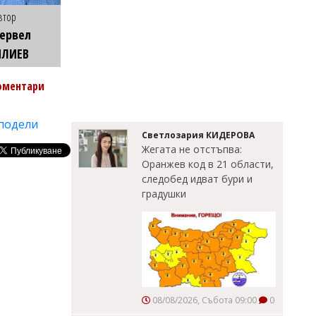
втор
ервел
ИЛИЕВ
оментари
подели
Светлозария КИДЕРОВА
Жегата не отстъпва:
Оранжев код в 21 области,
следобед идват бури и
градушки
08/08/2026, Събота 09:00
0