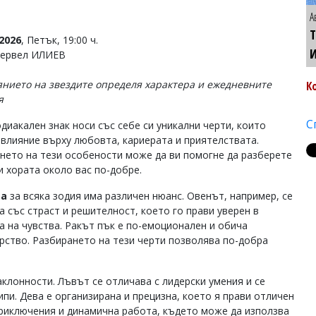
А
Т
2026
, Петък, 19:00 ч.
Тервел ИЛИЕВ
янието на звездите определя характера и ежедневните
К
я
С
диакален знак носи със себе си уникални черти, които
 влияние върху любовта, кариерата и приятелствата.
нето на тези особености може да ви помогне да разберете
и хората около вас по-добре.
та
за всяка зодия има различен нюанс. Овенът, например, се
а със страст и решителност, което го прави уверен в
а на чувства. Ракът пък е по-емоционален и обича
рство. Разбирането на тези черти позволява по-добра
клонности. Лъвът се отличава с лидерски умения и се
пи. Дева е организирана и прецизна, което я прави отличен
приключения и динамична работа, където може да използва