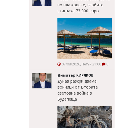
по плажовете, глобите
стигнаха 73 000 евро
07/08/2026, Петък 21:00
0
Димитър КИРЯКОВ
Дунав разкри двама
войници от Втората
световна война в
Будапеща