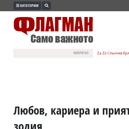
КАТЕГОРИИ
ПРОМО
ЗОНА
ИЗБОРИ
2026
ПРАКТИЧНО
НАКРАТКО
Za Zú Слънчев бря
КУЛТУРА
ЗДРАВЕ
ПОЛИТИКА
ОБЩИНИ
ОБЩЕСТВО
ЛАЙФСТАЙЛ
Любов, кариера и прия
ВОЙНАТА
зодия
В