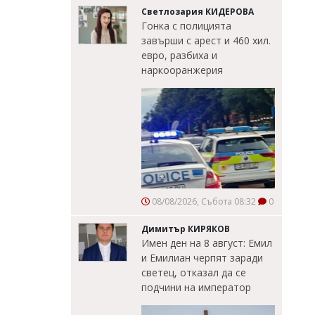
Светлозария КИДЕРОВА
Гонка с полицията
завърши с арест и 460 хил.
евро, разбиха и
наркооранжерия
08/08/2026, Събота 08:32
0
Димитър КИРЯКОВ
Имен ден на 8 август: Емил
и Емилиан черпят заради
светец, отказал да се
подчини на император