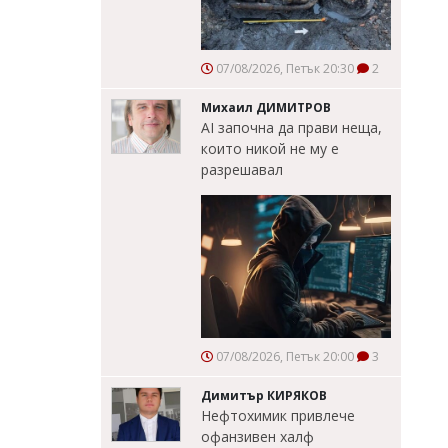
07/08/2026, Петък 20:30
2
Михаил ДИМИТРОВ
AI започна да прави неща,
които никой не му е
разрешавал
07/08/2026, Петък 20:00
3
Димитър КИРЯКОВ
Нефтохимик привлече
офанзивен халф