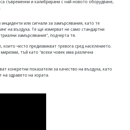
 са съвременни и калибрирани с най-новото оборудване,
.
 инциденти или сигнали за замърсявания, като те
инг на въздуха. Те ще измерват не само стандартни
устриални замърсявания", подчерта тя.
 които често предизвикват тревога сред населението.
миризми, тъй като "всеки човек има различна
ват конкретни показатели за качество на въздуха, като
т на здравето на хората.