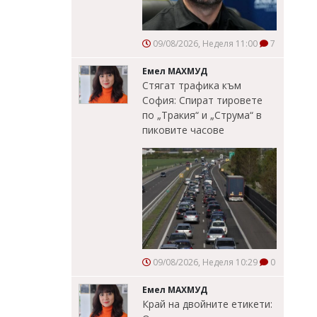
09/08/2026, Неделя 11:00
7
Емел МАХМУД
Стягат трафика към
София: Спират тировете
по „Тракия“ и „Струма“ в
пиковите часове
09/08/2026, Неделя 10:29
0
Емел МАХМУД
Край на двойните етикети: