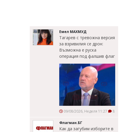
Емел МАХМУД
Тагарев с тревожна версия
за взривилия се дрон:
Възможна е руска
операция под фалшив флаг
09/08/2026, Неделя 11:27
8
Флагман.БГ
Как да загубим изборите в