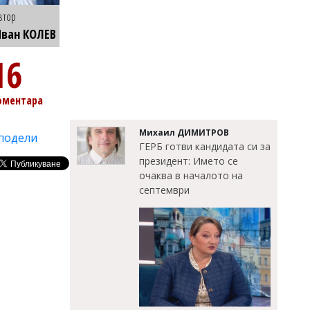
втор
ван КОЛЕВ
16
оментара
Михаил ДИМИТРОВ
подели
ГЕРБ готви кандидата си за
президент: Името се
очаква в началото на
септември