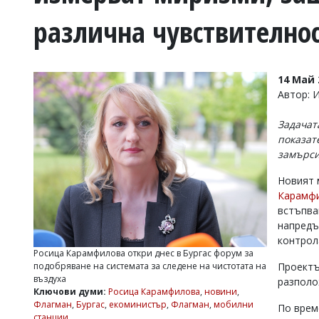
УКРАЙНА
различна чувствително
СПОРТ
РАЗСЛЕДВАНЕ
БИЗНЕС
14 Май 
ЮГ
Автор: 
Задачат
Управители:
показат
Веселин
замърси
Василев,
email:
Новият 
v.vasilev@flagman.bg
Катя
Карамф
Касабова,
встъпван
еmail:
k.kassabova@flagman.bg
напредъ
контрол
Главен
Росица Карамфилова откри днес в Бургас форум за
редактор:
подобряване на системата за следене на чистотата на
Проектъ
Иван
въздуха
разполо
Колев,
Ключови думи:
Росица Карамфилова
,
новини
,
email:
Флагман
,
Бургас
,
екоминистър
,
Флагман
,
мобилни
По врем
office@flagman.bg
станции