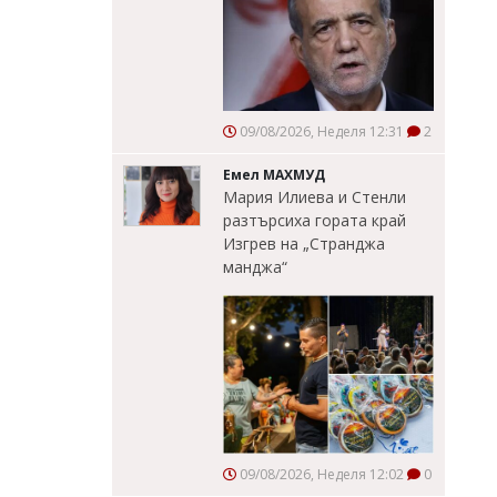
09/08/2026, Неделя 12:31
2
Емел МАХМУД
Мария Илиева и Стенли
разтърсиха гората край
Изгрев на „Странджа
манджа“
09/08/2026, Неделя 12:02
0