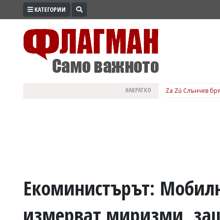
КАТЕГОРИИ
ПРОМО
ЗОНА
ИЗБОРИ
2026
ПРАКТИЧНО
НАКРАТКО
Za Zú Слънчев бря
КУЛТУРА
ЗДРАВЕ
ПОЛИТИКА
ОБЩИНИ
ОБЩЕСТВО
ЛАЙФСТАЙЛ
Екоминистърът: Мобилн
ВОЙНАТА
измерват миризми, защ
В