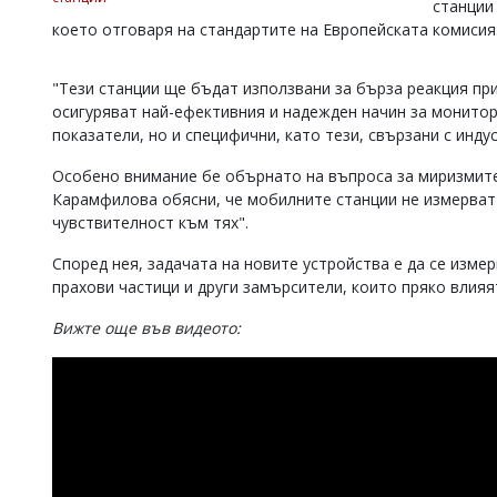
станции
Коментарите
което отговаря на стандартите на Европейската комисия
под
статиите
се
"Тези станции ще бъдат използвани за бърза реакция при
въвеждат
осигуряват най-ефективния и надежден начин за монитор
от
показатели, но и специфични, като тези, свързани с инд
читателите
и
Особено внимание бе обърнато на въпроса за миризмите,
редакцията
Карамфилова обясни, че мобилните станции не измерват 
не
чувствителност към тях".
носи
отговорност
Според нея, задачата на новите устройства е да се измер
за
тях!
прахови частици и други замърсители, които пряко влияя
Ако
откриете
Вижте още във видеото:
обиден
за
вас
коментар,
моля
сигнализирайте
ни!