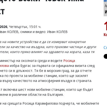
А
ст
И
2026
, Четвъртък, 15:01 ч.
Иван КОЛЕВ, снимки и видео: Иван КОЛЕВ
К
а на новите устройства е да се измерват конкретни
ели за качество на въздуха, като прахови частици и други
С
тели, които пряко влияят на здравето на хората, каза тя
министър на околната среда и водите
Росица
илова
избра Бургас за първата си официална визита след
ето си в длъжност. Тя бе в морския град, за да отчете
ка по проекта за мобилни станции, които ще засилят
а върху качеството на атмосферния въздух в страната.
т включва шест нови мобилни станции, които ще бъдат
жени в различни области на България.
е на срещата Росица Карамфилова подчерта, че мобилните