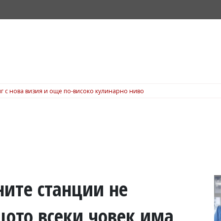
г с нова визия и още по-високо кулинарно ниво
ите станции не
ото всеки човек има