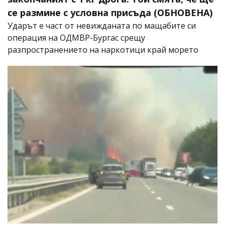
се размине с условна присъда (ОБНОВЕНА)
Ударът е част от невижданата по мащабите си
операция на ОДМВР-Бургас срещу
разпространението на наркотици край морето