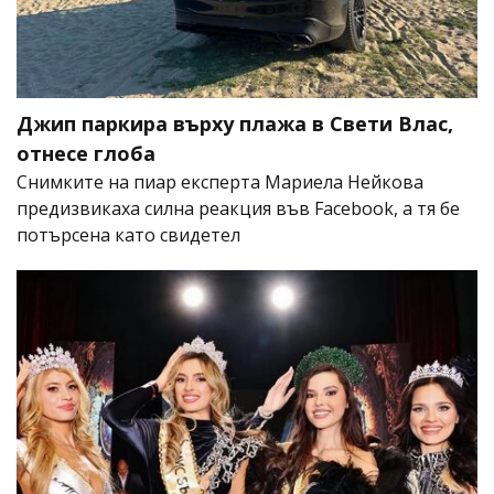
Джип паркира върху плажа в Свети Влас,
отнесе глоба
Снимките на пиар експерта Мариела Нейкова
предизвикаха силна реакция във Facebook, а тя бе
потърсена като свидетел