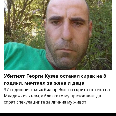
Убитият Георги Кузев останал сирак на 8
години, мечтаел за жена и деца
37-годишният мъж бил пребит на скрита пътека на
Младежкия хълм, а близките му призовават да
спрат спекулациите за личния му живот