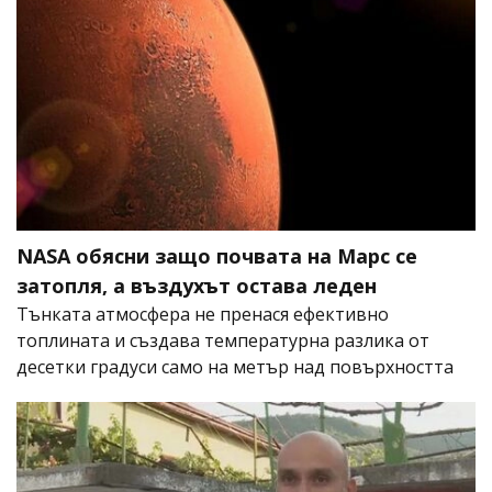
NASA обясни защо почвата на Марс се
затопля, а въздухът остава леден
Тънката атмосфера не пренася ефективно
топлината и създава температурна разлика от
десетки градуси само на метър над повърхността