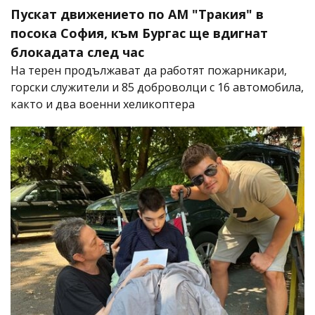
Пускат движението по АМ "Тракия" в
посока София, към Бургас ще вдигнат
блокадата след час
На терен продължават да работят пожарникари,
горски служители и 85 доброволци с 16 автомобила,
както и два военни хеликоптера