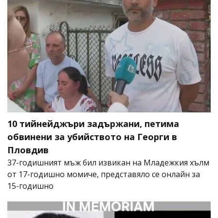
10 тийнейджъри задържани, петима
обвинени за убийството на Георги в
Пловдив
37-годишният мъж бил извикан на Младежкия хълм
от 17-годишно момиче, представяло се онлайн за
15-годишно