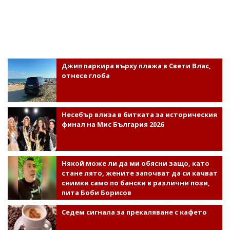
Джип паркира върху плажа в Свети Влас,
отнесе глоба
Несебър влиза в битката за историческия
финал на Мис България 2026
Някой може ли да ми обясни защо, като
стане лято, жените започват да си качват
снимки само по бански в различни пози,
пита Боби Борисов
Седем сигнала за прекаляване с кафето