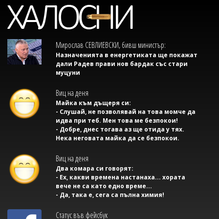
Мирослав СЕВЛИЕВСКИ, бивш министър:
Назначенията в енергетиката ще покажат
дали Радев прави нов бардак със стари
муцуни
Виц на деня
Майка към дъщеря си:
- Слушай, не позволявай на това момче да
идва при теб. Мен това ме безпокои!
- Добре, днес тогава аз ще отида у тях.
Нека неговата майка да се безпокои.
Виц на деня
Два комара си говорят:
- Ех, какви времена настанаха... хората
вече не са като едно време...
- Да, така е, сега са пълна химия!
Статус във фейсбук