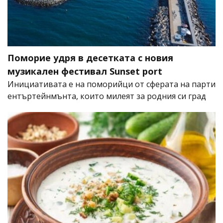
Поморие удря в десетката с новия
музикален фестивал Sunset port
Инициативата е на поморийци от сферата на парти
ентъртейнмънта, които милеят за родния си град