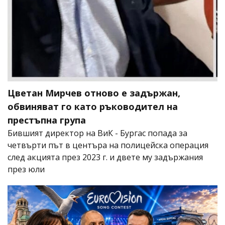
Цветан Мирчев отново е задържан,
обвиняват го като ръководител на
престъпна група
Бившият директор на ВиК - Бургас попада за
четвърти път в центъра на полицейска операция
след акцията през 2023 г. и двете му задържания
през юли