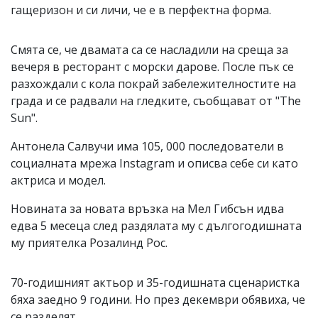
гащеризон и си личи, че е в перфектна форма.
Смята се, че двамата са се насладили на среща за
вечеря в ресторант с морски дарове. После пък се
разхождали с кола покрай забележителностите на
града и се радвали на гледките, съобщават от "The
Sun".
Антонела Салвучи има 105, 000 последователи в
социалната мрежа Instagram и описва себе си като
актриса и модел.
Новината за новата връзка на Мел Гибсън идва
едва 5 месеца след раздялата му с дългогодишната
му приятелка Розалинд Рос.
70-годишният актьор и 35-годишната сценаристка
бяха заедно 9 години. Но през декември обявиха, че
се разделят.