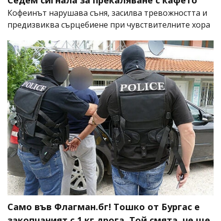
Седем сигнала за прекаляване с кафето
Кофеинът нарушава съня, засилва тревожността и
предизвиква сърцебиене при чувствителните хора
Само във Флагман.бг! Тошко от Бургас е
закопчаният с 1 кг дрога. Той смята, че ще