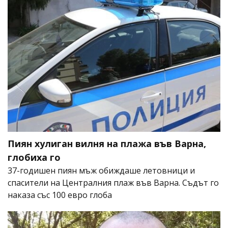
Пиян хулиган вилня на плажа във Варна,
глобиха го
37-годишен пиян мъж обиждаше летовници и
спасители на Централния плаж във Варна. Съдът го
наказа със 100 евро глоба