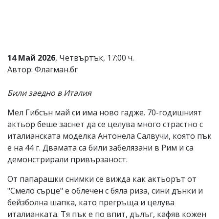
Коментарите
под
статиите
се
въвеждат
от
14 Май 2026
, Четвъртък, 17:00 ч.
читателите
Автор: Флагман.бг
и
редакцията
не
Били заедно в Италия
носи
отговорност
Мел Гибсън май си има ново гадже. 70-годишният
за
актьор беше заснет да се целува много страстно с
тях!
Ако
италианската моделка Антонела Салвучи, която пък
откриете
е на 44 г. Двамата са били забелязани в Рим и са
обиден
демонстрирали привързаност.
за
вас
От папарашки снимки се вижда как актьорът от
коментар,
моля
"Смело сърце" е облечен с бяла риза, сини дънки и
сигнализирайте
бейзболна шапка, като прегръща и целува
ни!
италианката. Тя пък е по впит, дълъг, кафяв кожен