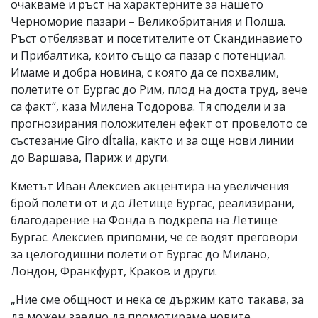
очакваме и ръст на характерните за нашето
Черноморие пазари – Великобритания и Полша.
Ръст отбелязват и посетителите от Скандинавието
и Прибалтика, които също са пазар с потенциал.
Имаме и добра новина, с която да се похвалим,
полетите от Бургас до Рим, плод на доста труд, вече
са факт“, каза Милена Тодорова. Тя сподели и за
прогнозирания положителен ефект от провелото се
състезание Giro dÍtalia, както и за още нови линии
до Варшава, Париж и други.
Кметът Иван Алексиев акцентира на увеличения
брой полети от и до Летище Бургас, реализирани,
благодарение на Фонда в подкрепа на Летище
Бургас. Алексиев припомни, че се водят преговори
за целогодишни полети от Бургас до Милано,
Лондон, Франкфурт, Краков и други.
„Ние сме общност и нека се държим като такава, за
да можем заедно да промотираме новите