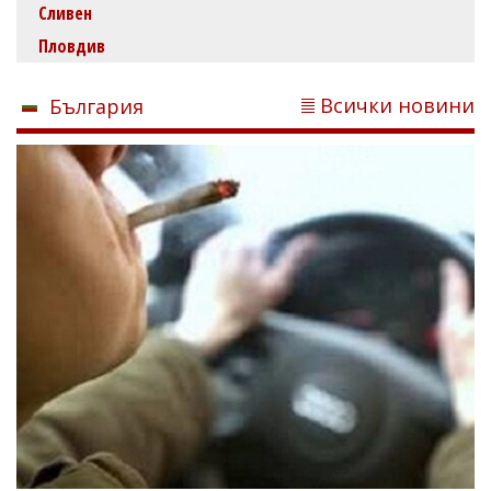
Сливен
Пловдив
Всички новини
България