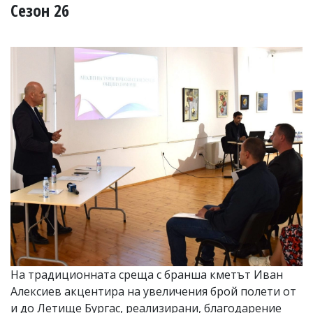
УКРАЙНА
Сезон 26
СПОРТ
РАЗСЛЕДВАНЕ
БИЗНЕС
ЮГ
Управители:
Веселин
Василев,
email:
v.vasilev@flagman.bg
Катя
Касабова,
еmail:
k.kassabova@flagman.bg
Главен
редактор:
Иван
На традиционната среща с бранша кметът Иван
Колев,
Алексиев акцентира на увеличения брой полети от
email:
office@flagman.bg
и до Летище Бургас, реализирани, благодарение