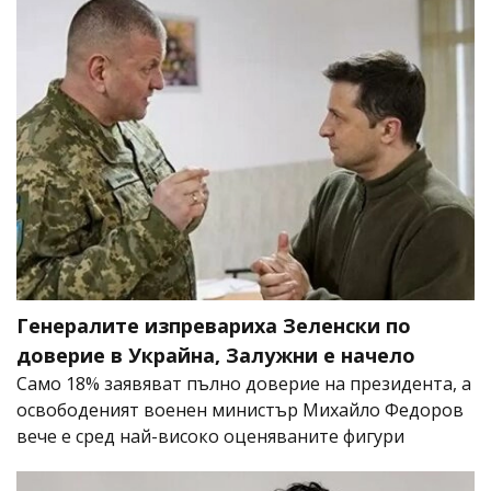
Генералите изпревариха Зеленски по
доверие в Украйна, Залужни е начело
Само 18% заявяват пълно доверие на президента, а
освободеният военен министър Михайло Федоров
вече е сред най-високо оценяваните фигури