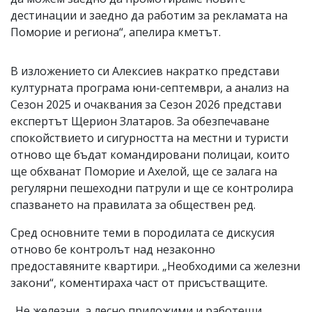
дестинации и заедно да работим за рекламата на
Поморие и региона“, апелира кметът.
В изложението си Алексиев накратко представи
културната програма юни-септември, а анализ на
Сезон 2025 и очаквания за Сезон 2026 представи
експертът Щерион Златаров. За обезпечаване
спокойствието и сигурността на местни и туристи
отново ще бъдат командировани полицаи, които
ще обхванат Поморие и Ахелой, ще се залага на
регулярни пешеходни патрули и ще се контролира
спазването на правилата за обществен ред.
Сред основните теми в породилата се дискусия
отново бе контролът над незаконно
предоставяните квартири. „Необходими са железни
закони“, коментираха част от присъстващите.
„Не железни, а лесно приложими и работещи