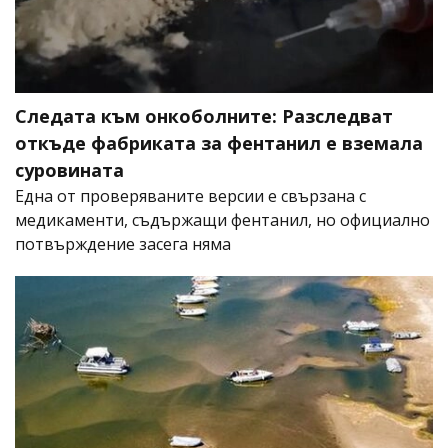
Следата към онкоболните: Разследват
откъде фабриката за фентанил е вземала
суровината
Една от проверяваните версии е свързана с
медикаменти, съдържащи фентанил, но официално
потвърждение засега няма