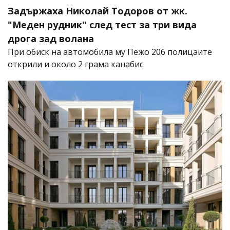
Задържаха Николай Тодоров от жк.
"Меден рудник" след тест за три вида
дрога зад волана
При обиск на автомобила му Пежо 206 полицаите
открили и около 2 грама канабис