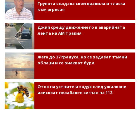
Групата създава свои правила и тласка
към агресия
Джип срещу движението в аварийната
лента на АМ Тракия
Жега до 37 градуса, но се задават тъмни
облаци и се очакват бури
Оток на устните и задух след ужилване
изискват незабавен сигнал на 112