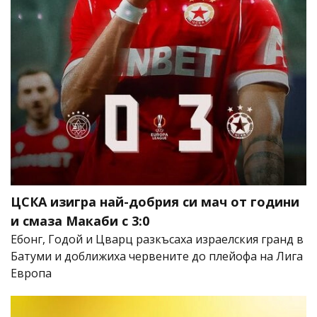
ЦСКА изигра най-добрия си мач от години
и смаза Макаби с 3:0
Ебонг, Годой и Цварц разкъсаха израелския гранд в
Батуми и доближиха червените до плейофа на Лига
Европа