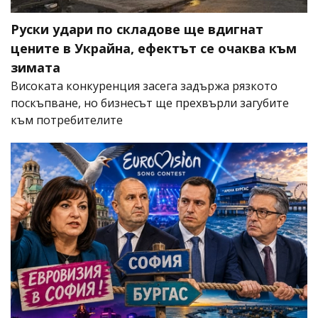
Руски удари по складове ще вдигнат
цените в Украйна, ефектът се очаква към
зимата
Високата конкуренция засега задържа рязкото
поскъпване, но бизнесът ще прехвърли загубите
към потребителите