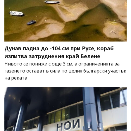
Дунав падна до -104 см при Русе, кораб
изпитва затруднения край Белене
Нивото се понижи с още 3 см, а ограниченията за
газенето остават в сила по целия български участък
на реката