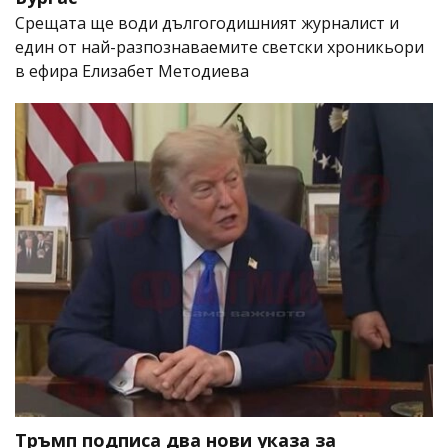
Срещата ще води дългогодишният журналист и
един от най-разпознаваемите светски хроникьори
в ефира Елизабет Методиева
Тръмп подписа два нови указа за