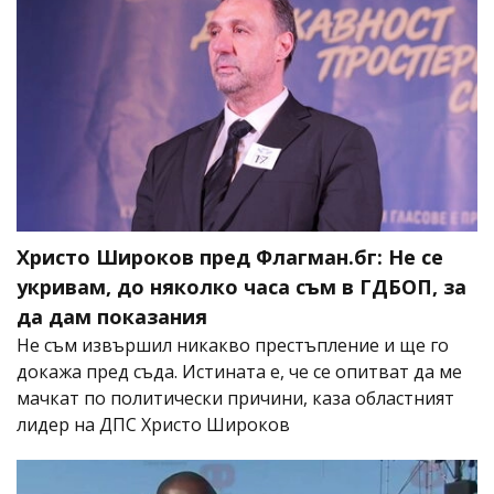
Христо Широков пред Флагман.бг: Не се
укривам, до няколко часа съм в ГДБОП, за
да дам показания
Не съм извършил никакво престъпление и ще го
докажа пред съда. Истината е, че се опитват да ме
мачкат по политически причини, каза областният
лидер на ДПС Христо Широков