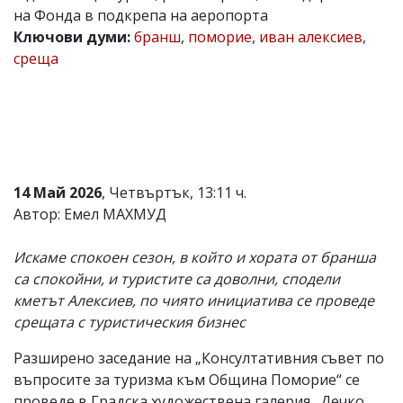
на Фонда в подкрепа на аеропорта
Коментарите
Ключови думи:
бранш
,
поморие
,
иван алексиев
,
под
статиите
среща
се
въвеждат
от
читателите
и
редакцията
не
носи
14 Май 2026
, Четвъртък, 13:11 ч.
отговорност
Автор: Емел МАХМУД
за
тях!
Ако
Искаме спокоен сезон, в който и хората от бранша
откриете
са спокойни, и туристите са доволни, сподели
обиден
за
кметът Алексиев, по чиято инициатива се проведе
вас
срещата с туристическия бизнес
коментар,
моля
Разширено заседание на „Консултативния съвет по
сигнализирайте
ни!
въпросите за туризма към Община Поморие“ се
проведе в
Градска художествена галерия „Дечко