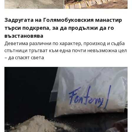
Задругата на Голямобуковския манастир
търси подкрепа, за да продължи да го
възстановява
Деветима различни по характер, произход и съдба
спътници тръгват към една почти невъзможна цел
– да спасят света