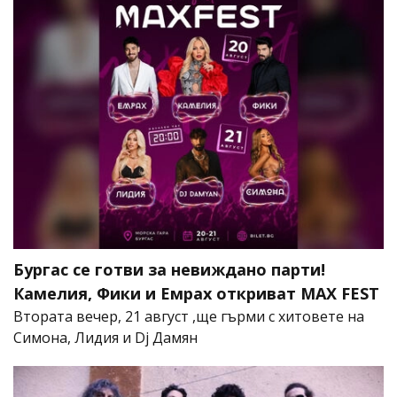
Бургас се готви за невиждано парти!
Камелия, Фики и Емрах откриват MAX FEST
Втората вечер, 21 август ,ще гърми с хитовете на
Симона, Лидия и Dj Дамян