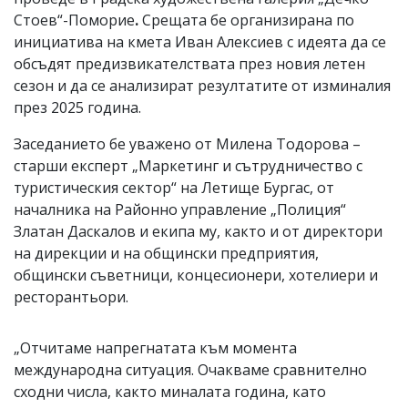
Стоев“-Поморие
.
Срещата бе организирана по
инициатива на кмета Иван Алексиев с идеята да се
обсъдят предизвикателствата през новия летен
сезон и да се анализират резултатите от изминалия
през 2025 година.
Заседанието бе уважено от Милена Тодорова –
старши експерт „Маркетинг и сътрудничество с
туристическия сектор“ на Летище Бургас, от
началника на Районно управление „Полиция“
Златан Даскалов и екипа му, както и от директори
на дирекции и на общински предприятия,
общински съветници, концесионери, хотелиери и
ресторантьори.
„Отчитаме напрегнатата към момента
международна ситуация. Очакваме сравнително
сходни числа, както миналата година, като