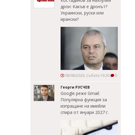
Костадинов за нахлулия
дрон: Какъв е дронът?
Украински, руски или
ирански?
08/08/2026, Събота 16:30
5
Георги РУСЧЕВ
Google реже Gmail:
Популярна функция за
изпращане на имейли
спира от януари 2027 г.