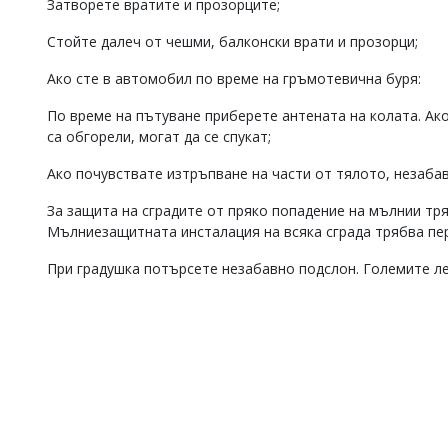
Затворете вратите и прозорците;
Стойте далеч от чешми, балконски врати и прозорци;
Ако сте в автомобил по време на гръмотевична буря:
По време на пътуване приберете антената на колата. Ако
са обгорели, могат да се спукат;
Ако почувствате изтръпване на части от тялото, незаба
За защита на сградите от пряко попадение на мълнии т
Мълниезащитната инсталация на всяка сграда трябва пе
При градушка потърсете незабавно подслон. Големите ле