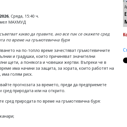
А
2026
, Сряда, 15:40 ч.
Емел МАХМУД
съветват какво да правите, ако все пак се окажете сред
К
та по време на гръмотевична буря
С
пването на по-топло време зачестяват гръмотевичните
мълнии и градушки, които причиняват значителни
лни щети, а понякога и човешки жертви. Въпреки че в
време има начини за защита, за хората, които работят на
 има голям риск.
вайте прогнозата за времето, преди да предприемете
и сред природата или на открито.
те сред природата по време на гръмотевична буря:
канари;