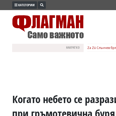
КАТЕГОРИИ
ПРОМО
ЗОНА
ИЗБОРИ
2026
ПРАКТИЧНО
НАКРАТКО
Za Zú Слънчев бря
КУЛТУРА
ЗДРАВЕ
ПОЛИТИКА
ОБЩИНИ
ОБЩЕСТВО
ЛАЙФСТАЙЛ
Когато небето се разра
ВОЙНАТА
при гръмотевична буря
В