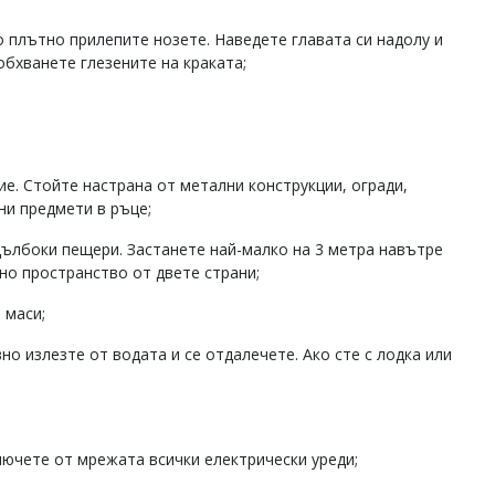
о плътно прилепите нозете. Наведете главата си надолу и
обхванете глезените на краката;
е. Стойте настрана от метални конструкции, огради,
ни предмети в ръце;
ълбоки пещери. Застанете най-малко на 3 метра навътре
но пространство от двете страни;
 маси;
вно излезте от водата и се отдалечете. Ако сте с лодка или
лючете от мрежата всички електрически уреди;