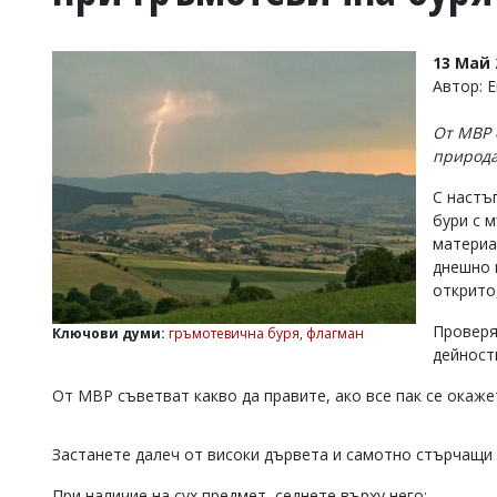
УКРАЙНА
СПОРТ
13 Май 
РАЗСЛЕДВАНЕ
Автор: 
БИЗНЕС
От МВР 
ЮГ
природа
С настъ
Управители:
бури с 
Веселин
Василев,
материа
email:
днешно 
v.vasilev@flagman.bg
открито,
Катя
Касабова,
Проверя
Ключови думи:
гръмотевична буря
,
флагман
еmail:
k.kassabova@flagman.bg
дейност
Главен
От МВР съветват какво да правите, ако все пак се окаже
редактор:
Иван
Колев,
Застанете далеч от високи дървета и самотно стърчащи 
email:
office@flagman.bg
При наличие на сух предмет, седнете върху него;