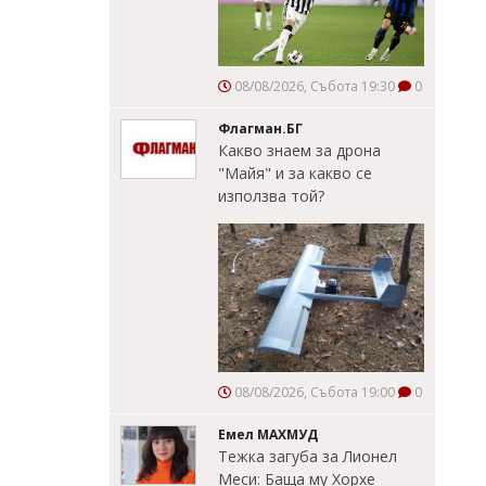
08/08/2026, Събота 19:30
0
Флагман.БГ
Какво знаем за дрона
"Майя" и за какво се
използва той?
08/08/2026, Събота 19:00
0
Емел МАХМУД
Тежка загуба за Лионел
Меси: Баща му Хорхе