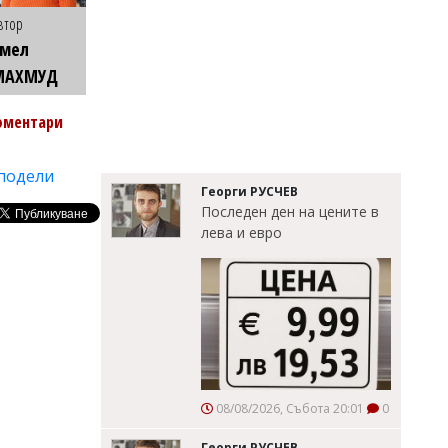
втор
Емел
МАХМУД
оментари
подели
Георги РУСЧЕВ
Последен ден на цените в
лева и евро
08/08/2026, Събота 20:01
0
Георги РУСЧЕВ