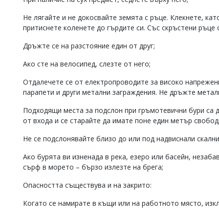
Коментарите
Не лягайте и не докосвайте земята с ръце. Клекнете, кат
под
притиснете коленете до гърдите си. Със скръстени ръце 
статиите
се
Дръжте се на разстояние един от друг;
въвеждат
от
читателите
Ако сте на велосипед, слезте от него;
и
редакцията
Отдалечете се от електропроводите за високо напрежени
не
парапети и други метални заграждения. Не дръжте метал
носи
отговорност
Подходящи места за подслон при гръмотевични бури са д
за
от входа и се старайте да имате поне един метър свобод
тях!
Ако
Не се подслонявайте близо до или под надвиснали скални
откриете
обиден
Ако бурята ви изненада в река, езеро или басейн, незаба
за
сърф в морето – бързо излезте на брега;
вас
коментар,
Опасността съществува и на закрито:
моля
сигнализирайте
Когато се намирате в къщи или на работното място, изк
ни!