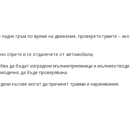
 падне гръм по време на движение, проверете гумите – ако
вно спрете и се отдалечете от автомобила;
рябва да бъдат изградени мълниеприемници и мълниеотводи.
риодично да бъде проверявана.
дени късове могат да причинят травми и наранявания.