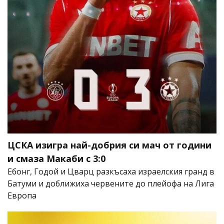
ЦСКА изигра най-добрия си мач от години
и смаза Макаби с 3:0
Ебонг, Годой и Цварц разкъсаха израелския гранд в
Батуми и доближиха червените до плейофа на Лига
Европа