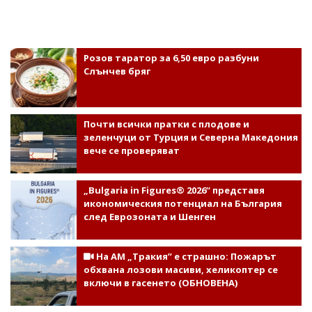
Розов таратор за 6,50 евро разбуни
Слънчев бряг
Почти всички пратки с плодове и
зеленчуци от Турция и Северна Македония
вече се проверяват
„Bulgaria in Figures® 2026“ представя
икономическия потенциал на България
след Еврозоната и Шенген
На АМ „Тракия” е страшно: Пожарът
обхвана лозови масиви, хеликоптер се
включи в гасенето (ОБНОВЕНА)