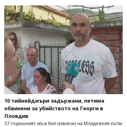
10 тийнейджъри задържани, петима
обвинени за убийството на Георги в
Пловдив
37-годишният мъж бил извикан на Младежкия хълм