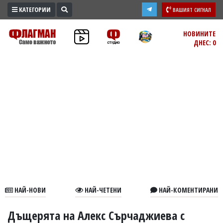
КАТЕГОРИИ
ВАШИЯТ СИГНАЛ
ПРОМО
НОВИНИТЕ
ДНЕС: 0
ЗОНА
ИЗБОРИ
2026
ПРАКТИЧНО
КУЛТУРА
ЗДРАВЕ
ПОЛИТИКА
ОБЩИНИ
ОБЩЕСТВО
ЛАЙФСТАЙЛ
НАЙ-НОВИ
НАЙ-ЧЕТЕНИ
НАЙ-КОМЕНТИРАНИ
ВОЙНАТА
В
Дъщерята на Алекс Сърчаджиева с