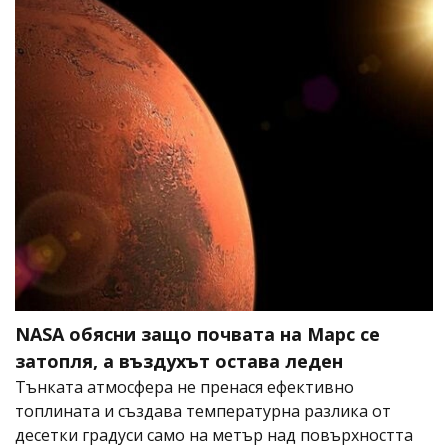
NASA обясни защо почвата на Марс се
затопля, а въздухът остава леден
Тънката атмосфера не пренася ефективно
топлината и създава температурна разлика от
десетки градуси само на метър над повърхността