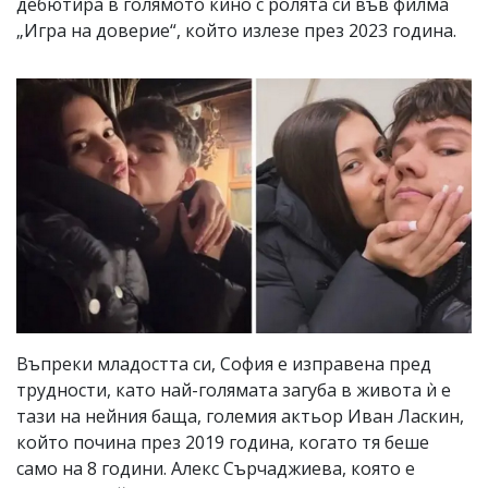
дебютира в голямото кино с ролята си във филма
„Игра на доверие“, който излезе през 2023 година.
Въпреки младостта си, София е изправена пред
трудности, като най-голямата загуба в живота ѝ е
тази на нейния баща, големия актьор Иван Ласкин,
който почина през 2019 година, когато тя беше
само на 8 години. Алекс Сърчаджиева, която е