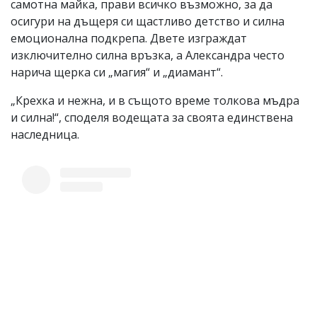
самотна майка, прави всичко възможно, за да
осигури на дъщеря си щастливо детство и силна
емоционална подкрепа. Двете изграждат
изключително силна връзка, а Александра често
нарича щерка си „магия“ и „диамант“.
„Крехка и нежна, и в същото време толкова мъдра
и силна!“, споделя водещата за своята единствена
наследница.