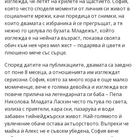
изглежда, че летят на крилете на щастието. София,
която често споделя моменти от личния си живот в
социалните мрежи, качи поредица от снимки, на
които двамата с избраника ѝ се прегръщат, а тя
нежно го целува по бузата. Младежът, който
изглежда е на нейната възраст, показва своята
обич към нея чрез мил жест – подарява ѝ цветя и
плюшено мече със сърце.
Според датите на публикациите, двамата са заедно
от поне 8 месеца, а отношенията им изглеждат
сериозни. София, която за много хора е още малко
момиченце, вече е голяма девойка и изглежда все
повече прилича на легендарната си баба – Пепа
Николова. Младата Ласкин често пътува по света,
излиза с приятели, кара ски, пазарува и води
забавен тийнейджърски живот. Най-голямото ѝ
увлечение обаче остава актьорството. Въпреки че
майка ѝ Алекс не е съвсем убедена, София вече