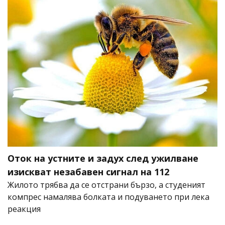
Оток на устните и задух след ужилване
изискват незабавен сигнал на 112
Жилото трябва да се отстрани бързо, а студеният
компрес намалява болката и подуването при лека
реакция