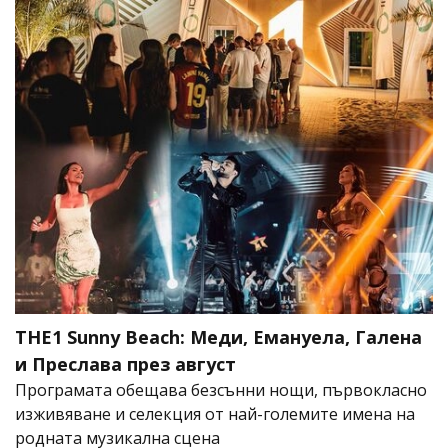
THE1 Sunny Beach: Меди, Емануела, Галена
и Преслава през август
Програмата обещава безсънни нощи, първокласно
изживяване и селекция от най-големите имена на
родната музикална сцена