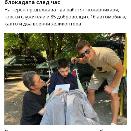
блокадата след час
На терен продължават да работят пожарникари,
горски служители и 85 доброволци с 16 автомобила,
както и два военни хеликоптера