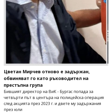
Цветан Мирчев отново е задържан,
обвиняват го като ръководител на
престъпна група
Бившият директор на ВиК - Бургас попада за
четвърти път в центъра на полицейска операция
след акцията през 2023 г. и двете му задържания
през юли