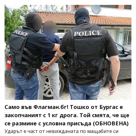
Само във Флагман.бг! Тошко от Бургас е
закопчаният с 1 кг дрога. Той смята, че ще
се размине с условна присъда (ОБНОВЕНА)
Ударът е част от невижданата по мащабите си