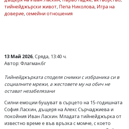
тийнейджърски живот
,
Пепа Николова
,
Игра на
Коментарите
под
доверие
,
семейни отношения
статиите
се
въвеждат
от
читателите
и
редакцията
не
13 Май 2026
, Сряда, 13:40 ч.
носи
Автор: Флагман.бг
отговорност
за
тях!
Тийнейджърката споделя снимки с избраника си в
Ако
социалните мрежи, а жестовете му на обич не
откриете
обиден
остават незабелязани
за
вас
Силни емоции бушуват в сърцето на 15-годишната
коментар,
София Ласкин, дъщеря на Алекс Сърчаджиева и
моля
сигнализирайте
покойния Иван Ласкин. Младата тийнейджърка от
ни!
известно време е във връзка с момче, с което