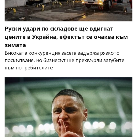
Руски удари по складове ще вдигнат
цените в Украйна, ефектът се очаква към
зимата
Високата конкуренция засега задържа рязкото
поскъпване, но бизнесът ще прехвърли загубите
към потребителите