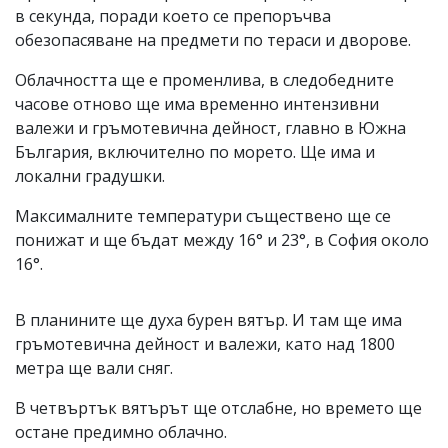
в секунда, поради което се препоръчва
обезопасяване на предмети по тераси и дворове.
Облачността ще е променлива, в следобедните
часове отново ще има временно интензивни
валежи и гръмотевична дейност, главно в Южна
България, включително по морето. Ще има и
локални градушки.
Максималните температури съществено ще се
понижат и ще бъдат между 16° и 23°, в София около
16°.
В планините ще духа бурен вятър. И там ще има
гръмотевична дейност и валежи, като над 1800
метра ще вали сняг.
В четвъртък вятърът ще отслабне, но времето ще
остане предимно облачно.