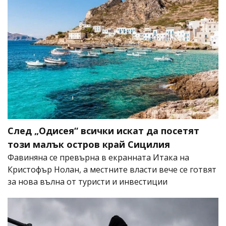
След „Одисея“ всички искат да посетят
този малък остров край Сицилия
Фавиняна се превърна в екранната Итака на
Кристофър Нолан, а местните власти вече се готвят
за нова вълна от туристи и инвестиции