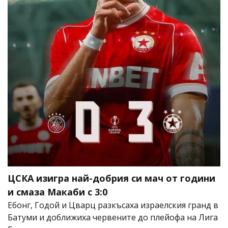
ЦСКА изигра най-добрия си мач от години
и смаза Макаби с 3:0
Ебонг, Годой и Цварц разкъсаха израелския гранд в
Батуми и доближиха червените до плейофа на Лига