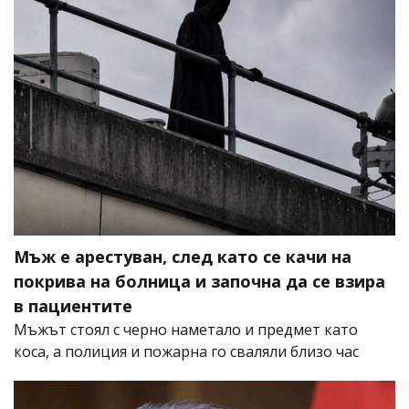
Мъж е арестуван, след като се качи на
покрива на болница и започна да се взира
в пациентите
Мъжът стоял с черно наметало и предмет като
коса, а полиция и пожарна го сваляли близо час