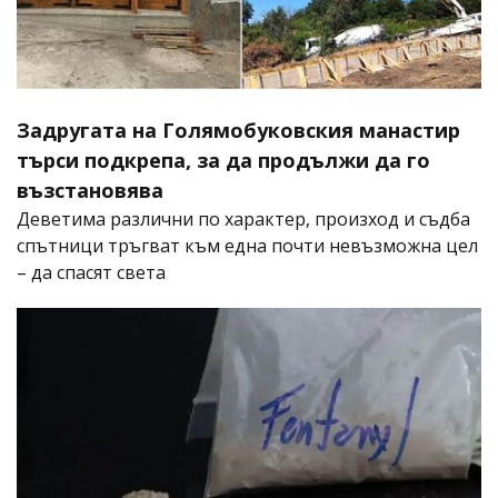
Задругата на Голямобуковския манастир
търси подкрепа, за да продължи да го
възстановява
Деветима различни по характер, произход и съдба
спътници тръгват към една почти невъзможна цел
– да спасят света