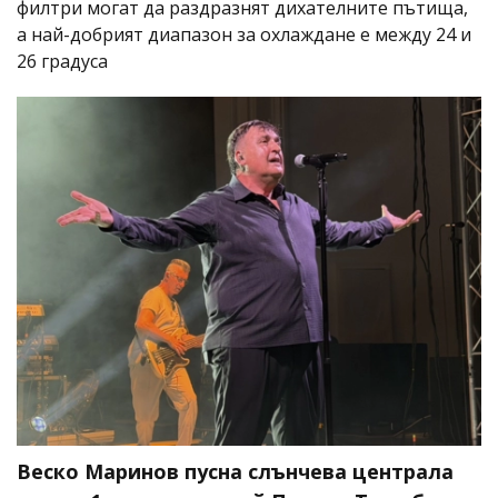
филтри могат да раздразнят дихателните пътища,
а най-добрият диапазон за охлаждане е между 24 и
26 градуса
Веско Маринов пусна слънчева централа