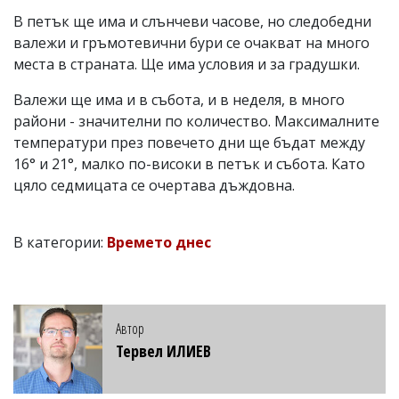
В петък ще има и слънчеви часове, но следобедни
валежи и гръмотевични бури се очакват на много
места в страната. Ще има условия и за градушки.
Валежи ще има и в събота, и в неделя, в много
райони - значителни по количество. Максималните
температури през повечето дни ще бъдат между
16° и 21°, малко по-високи в петък и събота. Като
цяло седмицата се очертава дъждовна.
В категории:
Времето днес
Автор
Тервел ИЛИЕВ