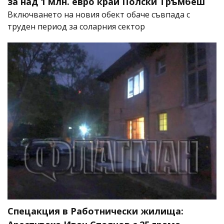
за над 1 млн. евро край Полски Тръмбеш
Включването на новия обект обаче съвпада с
труден период за соларния сектор
Спецакция в Работнически жилища: