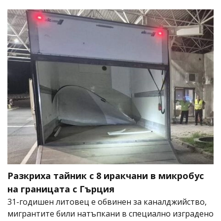
Разкриха тайник с 8 иракчани в микробус
на границата с Гърция
31-годишен литовец е обвинен за каналджийство,
мигрантите били натъпкани в специално изградено