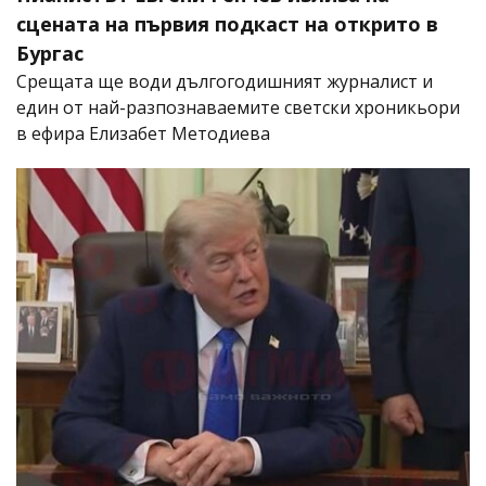
сцената на първия подкаст на открито в
Бургас
Срещата ще води дългогодишният журналист и
един от най-разпознаваемите светски хроникьори
в ефира Елизабет Методиева