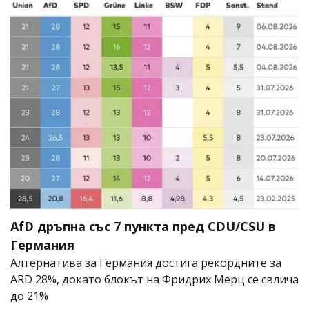
AfD дръпна със 7 пункта пред CDU/CSU в
Германия
Алтернатива за Германия достига рекордните за
ARD 28%, докато блокът на Фридрих Мерц се свлича
до 21%