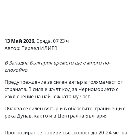
Коментарите
под
статиите
се
въвеждат
от
читателите
13 Май 2026
, Сряда, 07:23 ч.
и
Автор: Тервел ИЛИЕВ
редакцията
не
носи
В Западна България времето ще е много по-
отговорност
спокойно
за
тях!
Предупреждение за силен вятър в голяма част от
Ако
откриете
страната. В сила е жълт код за Черноморието с
обиден
изключение на най-южната му част.
за
вас
Очаква се силен вятър и в областите, граничещи с
коментар,
река Дунав, както и в Централна България.
моля
сигнализирайте
ни!
Прогнозират се пориви със скорост до 20-24 метра