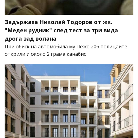
Задържаха Николай Тодоров от жк.
"Меден рудник" след тест за три вида
дрога зад волана
При обиск на автомобила му Пежо 206 полицаите
открили и около 2 грама канабис