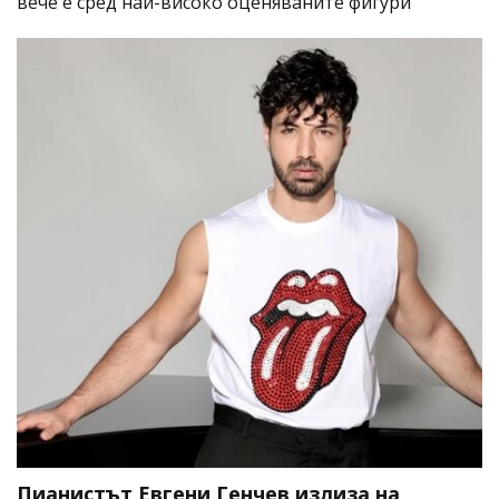
вече е сред най-високо оценяваните фигури
Пианистът Евгени Генчев излиза на