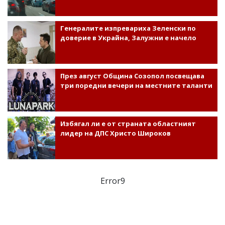
Генералите изпревариха Зеленски по
доверие в Украйна, Залужни е начело
През август Община Созопол посвещава
три поредни вечери на местните таланти
Избягал ли е от страната областният
лидер на ДПС Христо Широков
Error9