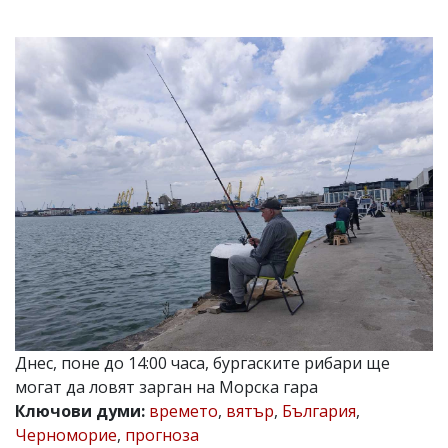
УКРАЙНА
СПОРТ
РАЗСЛЕДВАНЕ
БИЗНЕС
ЮГ
Управители:
Веселин
Василев,
email:
v.vasilev@flagman.bg
Катя
Касабова,
еmail:
k.kassabova@flagman.bg
Главен
Днес, поне до 14:00 часа, бургаските рибари ще
редактор:
Иван
могат да ловят зарган на Морска гара
Колев,
Ключови думи:
времето
,
вятър
,
България
,
email:
Черноморие
,
прогноза
office@flagman.bg