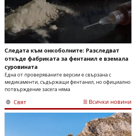
Следата към онкоболните: Разследват
откъде фабриката за фентанил е вземала
суровината
Една от проверяваните версии е свързана с
медикаменти, съдържащи фентанил, но официално
потвърждение засега няма
Всички новини
Свят